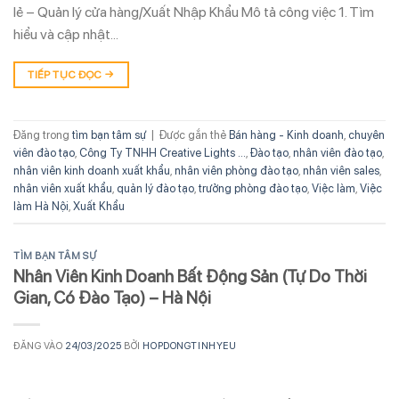
lẻ – Quản lý cửa hàng/Xuất Nhập Khẩu Mô tả công việc 1. Tìm
hiểu và cập nhật…
TIẾP TỤC ĐỌC
→
Đăng trong
tìm bạn tâm sự
|
Được gắn thẻ
Bán hàng - Kinh doanh
,
chuyên
viên đào tạo
,
Công Ty TNHH Creative Lights ...
,
Đào tạo
,
nhân viên đào tạo
,
nhân viên kinh doanh xuất khẩu
,
nhân viên phòng đào tạo
,
nhân viên sales
,
nhân viên xuất khẩu
,
quản lý đào tạo
,
trưởng phòng đào tạo
,
Việc làm
,
Việc
làm Hà Nội
,
Xuất Khẩu
TÌM BẠN TÂM SỰ
Nhân Viên Kinh Doanh Bất Động Sản (Tự Do Thời
Gian, Có Đào Tạo) – Hà Nội
ĐĂNG VÀO
24/03/2025
BỞI
HOPDONGTINHYEU