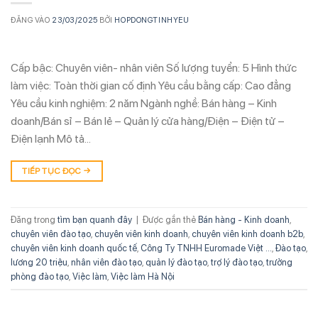
ĐĂNG VÀO
23/03/2025
BỞI
HOPDONGTINHYEU
Cấp bậc: Chuyên viên- nhân viên Số lượng tuyển: 5 Hình thức
làm việc: Toàn thời gian cố định Yêu cầu bằng cấp: Cao đẳng
Yêu cầu kinh nghiệm: 2 năm Ngành nghề: Bán hàng – Kinh
doanh/Bán sỉ – Bán lẻ – Quản lý cửa hàng/Điện – Điện tử –
Điện lạnh Mô tả…
TIẾP TỤC ĐỌC
→
Đăng trong
tìm bạn quanh đây
|
Được gắn thẻ
Bán hàng - Kinh doanh
,
chuyên viên đào tạo
,
chuyên viên kinh doanh
,
chuyên viên kinh doanh b2b
,
chuyên viên kinh doanh quốc tế
,
Công Ty TNHH Euromade Việt ...
,
Đào tạo
,
lương 20 triệu
,
nhân viên đào tạo
,
quản lý đào tạo
,
trợ lý đào tạo
,
trưởng
phòng đào tạo
,
Việc làm
,
Việc làm Hà Nội