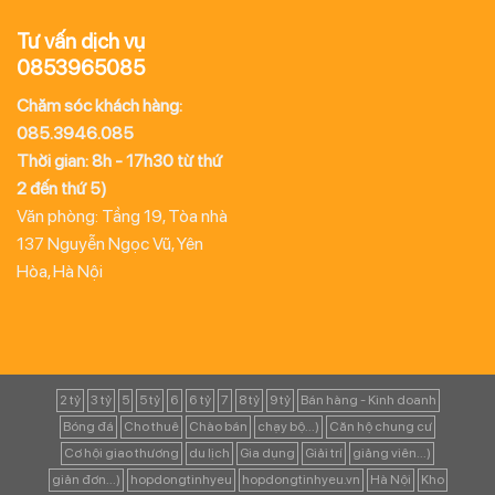
Tư vấn dịch vụ
0853965085
Chăm sóc khách hàng:
085.3946.085
Thời gian: 8h - 17h30 từ thứ
2 đến thứ 5)
Văn phòng: Tầng 19, Tòa nhà
137 Nguyễn Ngọc Vũ, Yên
Hòa, Hà Nội
2 tỷ
3 tỷ
5
5 tỷ
6
6 tỷ
7
8 tỷ
9 tỷ
Bán hàng - Kinh doanh
Bóng đá
Cho thuê
Chào bán
chạy bộ...)
Căn hộ chung cư
Cơ hội giao thương
du lịch
Gia dụng
Giải trí
giảng viên...)
giản đơn...)
hopdongtinhyeu
hopdongtinhyeu.vn
Hà Nội
Kho