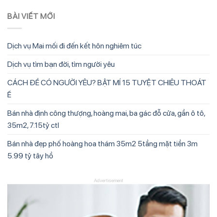
BÀI VIẾT MỚI
Dịch vụ Mai mối đi đến kết hôn nghiêm túc
Dịch vụ tìm bạn đời, tìm người yêu
CÁCH ĐỂ CÓ NGƯỜI YÊU? BẬT MÍ 15 TUYỆT CHIÊU THOÁT
Ế
Bán nhà định công thượng, hoàng mai, ba gác đỗ cửa, gần ô tô,
35m2, 7.15tỷ ctl
Bán nhà đẹp phố hoàng hoa thám 35m2 5tầng mặt tiền 3m
5.99 tỷ tây hồ
Advertisement