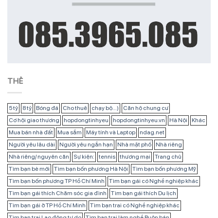
THẺ
5 tỷ
8 tỷ
Bóng đá
Cho thuê
chạy bộ...)
Căn hộ chung cư
Cơ hội giao thương
hopdongtinhyeu
hopdongtinhyeu.vn
Hà Nội
Khác
Mua bán nhà đất
Mua sắm
Máy tính và Laptop
ndag.net
Người yêu lâu dài
Người yêu ngắn hạn
Nhà mặt phố
Nhà riêng
Nhà riêng/ nguyên căn
Sự kiện:
tennis
thương mại
Trang chủ
Tìm bạn bè mới
Tìm bạn bốn phương Hà Nội
Tìm bạn bốn phương Mỹ
Tìm bạn bốn phương TP Hồ Chí Minh
Tìm bạn gái có Nghề nghiệp khác
Tìm bạn gái thích Chăm sóc gia đình
Tìm bạn gái thích Du lịch
Tìm bạn gái ở TP Hồ Chí Minh
Tìm bạn trai có Nghề nghiệp khác
Tìm bạn trai Lao động tự do
Tìm bạn trai làm nghề Buôn bán