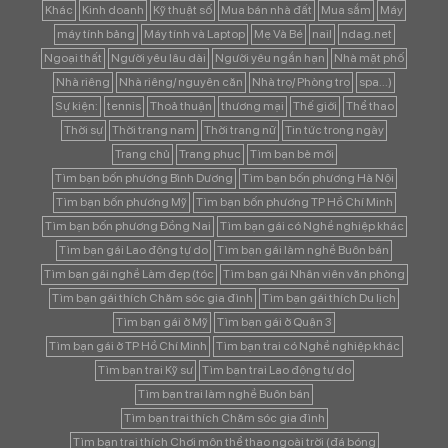
Khác
Kinh doanh
Kỹ thuật số
Mua bán nhà đất
Mua sắm
Máy
máy tính bảng
Máy tính và Laptop
Mẹ Và Bé
nail
ndag.net
Ngoại thất
Người yêu lâu dài
Người yêu ngắn hạn
Nhà mặt phố
Nhà riêng
Nhà riêng/ nguyên căn
Nhà trọ/ Phòng trọ
spa...)
Sự kiện:
tennis
Thoả thuận
thương mại
Thế giới
Thể thao
Thời sự
Thời trang nam
Thời trang nữ
Tin tức trong ngày
Trang chủ
Trang phục
Tìm bạn bè mới
Tìm bạn bốn phương Bình Dương
Tìm bạn bốn phương Hà Nội
Tìm bạn bốn phương Mỹ
Tìm bạn bốn phương TP Hồ Chí Minh
Tìm bạn bốn phương Đồng Nai
Tìm bạn gái có Nghề nghiệp khác
Tìm bạn gái Lao động tự do
Tìm bạn gái làm nghề Buôn bán
Tìm bạn gái nghề Làm đẹp (tóc
Tìm bạn gái Nhân viên văn phòng
Tìm bạn gái thích Chăm sóc gia đình
Tìm bạn gái thích Du lịch
Tìm bạn gái ở Mỹ
Tìm bạn gái ở Quận 3
Tìm bạn gái ở TP Hồ Chí Minh
Tìm bạn trai có Nghề nghiệp khác
Tìm bạn trai Kỹ sư
Tìm bạn trai Lao động tự do
Tìm bạn trai làm nghề Buôn bán
Tìm bạn trai thích Chăm sóc gia đình
Tìm bạn trai thích Chơi môn thể thao ngoài trời (đá bóng