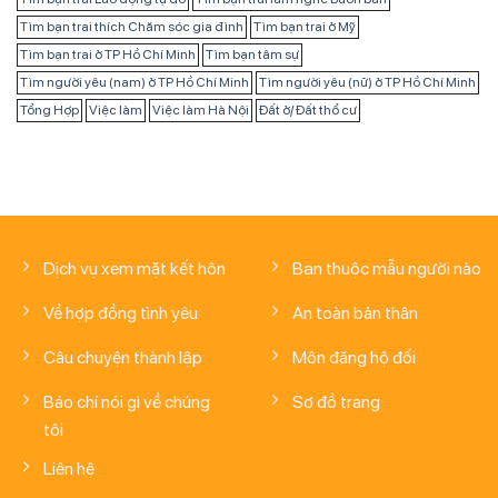
Tìm bạn trai thích Chăm sóc gia đình
Tìm bạn trai ở Mỹ
Tìm bạn trai ở TP Hồ Chí Minh
Tìm bạn tâm sự
Tìm người yêu (nam) ở TP Hồ Chí Minh
Tìm người yêu (nữ) ở TP Hồ Chí Minh
Tổng Hợp
Việc làm
Việc làm Hà Nội
Đất ở/ Đất thổ cư
Dịch vụ xem mặt kết hôn
Bạn thuộc mẫu người nào
Về hợp đồng tình yêu
An toàn bản thân
Câu chuyện thành lập
Môn đăng hộ đối
Báo chí nói gì về chúng
Sơ đồ trang
tôi
Liên hệ