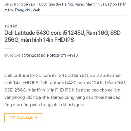
Đăng trong
tiền ảo
|
Được gắn thẻ
Hà Nội
,
Mạng
,
Máy tính và Laptop
,
Phần
mềm
,
Trang chủ
,
Web
TIỀN ẢO
Dell Latitude 5430 core i5 1245U, Ram 16G, SSD
256G, màn hình 14in FHD IPS
ĐĂNG VÀO
26/03/2025
BỞI
HOPDONGTINHYEU
Dell Latitude 5430 core i5 1245U, Ram 8G, SSD 256G, màn
hình 14in FHD IPS Dell Latitude 5430 core i5 1245U, Ram 16G,
SSD 256G, màn hình 14in FHD IPS hiệu năng cao cho ae làm
văn phòng , đồ hoạ nhẹ , Ram/ổ cứng nâng cấp thoải mái đáp
ứng mọi công việc trong phân khúcNgoại…
TIẾP TỤC ĐỌC
→