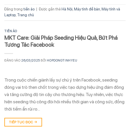
Đăng trong
tiền ảo
|
Được gắn thẻ
Hà Nội
,
Máy tính để bàn
,
Máy tính và
Laptop
,
Trang chủ
TIỀN ẢO
MKT Care: Giải Pháp Seeding Hiệu Quả, Bứt Phá
Tương Tác Facebook
ĐĂNG VÀO
26/03/2025
BỞI
HOPDONGTINHYEU
Trong cuộc chiến giành lấy sự chú ý trên Facebook, seeding
đóng vai trò then chốt trong việc tạo dựng hiệu ứng đám đông
và tăng cường độ tin cậy cho thương hiệu. Tuy nhiên, việc thực
hiện seeding thủ công đòi hỏi nhiều thời gian và công sức, đồng
thời tiềm ẩn rủi ro…
TIẾP TỤC ĐỌC
→