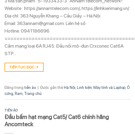
3 Mã sản phẩm : 5-1933433-3 : AnNam telecom_network!
Website : https://annamtelecom.com/, https://linhkienmang.vn/:
Địa chỉ: 363 Nguyễn Khang – Cầu Giấy – Hà Nội
Email: 363annam@gmail.com: Liên hệ số
Hotline: 0941186696
===========================================
Cắm mạng loại 6A RJ45: Đầu nối mô-đun Crxconec Cat6A
STP…
TIẾP TỤC ĐỌC
→
Đăng trong
tiền ảo
|
Được gắn thẻ
Hà Nội
,
Linh kiện
,
Máy tính và Laptop
,
Ổ
cứng
,
Ram
,
Trang chủ
TIỀN ẢO
Đầu bấm hạt mạng Cat5/ Cat6 chính hãng
Ancomteck