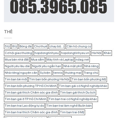
THẺ
5 tỷ
8 tỷ
Bóng đá
Cho thuê
chạy bộ...)
Căn hộ chung cư
Cơ hội giao thương
hopdongtinhyeu
hopdongtinhyeu.vn
Hà Nội
Khác
Mua bán nhà đất
Mua sắm
Máy tính và Laptop
ndag.net
Người yêu lâu dài
Người yêu ngắn hạn
Nhà mặt phố
Nhà riêng
Nhà riêng/ nguyên căn
Sự kiện:
tennis
thương mại
Trang chủ
Tìm bạn bè mới
Tìm bạn bốn phương Hà Nội
Tìm bạn bốn phương Mỹ
Tìm bạn bốn phương TP Hồ Chí Minh
Tìm bạn gái có Nghề nghiệp khác
Tìm bạn gái thích Chăm sóc gia đình
Tìm bạn gái thích Du lịch
Tìm bạn gái ở TP Hồ Chí Minh
Tìm bạn trai có Nghề nghiệp khác
Tìm bạn trai Lao động tự do
Tìm bạn trai làm nghề Buôn bán
Tìm bạn trai thích Chăm sóc gia đình
Tìm bạn trai ở Mỹ