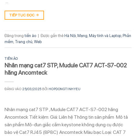
…
TIẾP TỤC ĐỌC
→
Đăng trong
tiền ảo
|
Được gắn thẻ
Hà Nội
,
Mạng
,
Máy tính và Laptop
,
Phần
mềm
,
Trang chủ
,
Web
TIỀN ẢO
Nhân mạng cat7 STP, Mudule CAT7 ACT-S7-002
hãng Ancomteck
ĐĂNG VÀO
25/03/2025
BỞI
HOPDONGTINHYEU
Nhân mạng cat7 STP , Mudule CAT7 ACT-S7-002 hãng
Ancomteck Tiết kiệm: Giá: Liên hệ Thông tin sản phẩm Mô tả
sản phẩm Mô-đun giắc cắm keystone không dụng cụ được
bảo vệ Cat7 RJ45 (8P8C) Ancomteck Màu bạc Loại: CAT 7