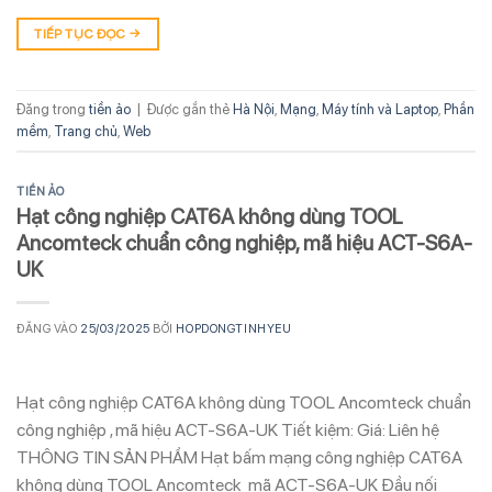
TIẾP TỤC ĐỌC
→
Đăng trong
tiền ảo
|
Được gắn thẻ
Hà Nội
,
Mạng
,
Máy tính và Laptop
,
Phần
mềm
,
Trang chủ
,
Web
TIỀN ẢO
Hạt công nghiệp CAT6A không dùng TOOL
Ancomteck chuẩn công nghiệp, mã hiệu ACT-S6A-
UK
ĐĂNG VÀO
25/03/2025
BỞI
HOPDONGTINHYEU
Hạt công nghiệp CAT6A không dùng TOOL Ancomteck chuẩn
công nghiệp , mã hiệu ACT-S6A-UK Tiết kiệm: Giá: Liên hệ
THÔNG TIN SẢN PHẨM Hạt bấm mạng công nghiệp CAT6A
không dùng TOOL Ancomteck mã ACT-S6A-UK Đầu nối