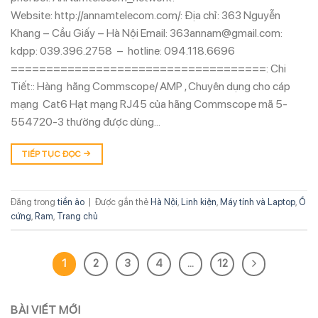
Website: http://annamtelecom.com/: Địa chỉ: 363 Nguyễn
Khang – Cầu Giấy – Hà Nội Email: 363annam@gmail.com:
kdpp: 039.396.2758 – hotline: 094.118.6696
====================================: Chi
Tiết:: Hàng hãng Commscope/ AMP , Chuyên dụng cho cáp
mạng Cat6 Hạt mạng RJ45 của hãng Commscope mã 5-
554720-3 thường được dùng…
TIẾP TỤC ĐỌC
→
Đăng trong
tiền ảo
|
Được gắn thẻ
Hà Nội
,
Linh kiện
,
Máy tính và Laptop
,
Ổ
cứng
,
Ram
,
Trang chủ
1
2
3
4
…
12
BÀI VIẾT MỚI