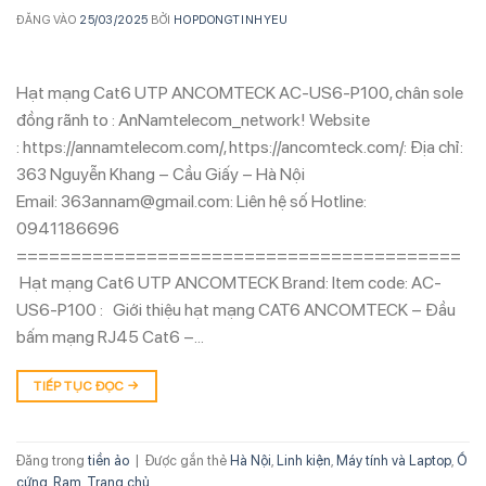
ĐĂNG VÀO
25/03/2025
BỞI
HOPDONGTINHYEU
Hạt mạng Cat6 UTP ANCOMTECK AC-US6-P100, chân sole
đồng rãnh to : AnNamtelecom_network! Website
: https://annamtelecom.com/, https://ancomteck.com/: Địa chỉ:
363 Nguyễn Khang – Cầu Giấy – Hà Nội
Email: 363annam@gmail.com: Liên hệ số Hotline:
0941186696
=========================================
Hạt mạng Cat6 UTP ANCOMTECK Brand: Item code: AC-
US6-P100 : Giới thiệu hạt mạng CAT6 ANCOMTECK – Đầu
bấm mạng RJ45 Cat6 –…
TIẾP TỤC ĐỌC
→
Đăng trong
tiền ảo
|
Được gắn thẻ
Hà Nội
,
Linh kiện
,
Máy tính và Laptop
,
Ổ
cứng
,
Ram
,
Trang chủ