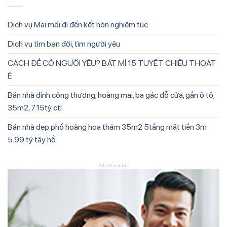
Dịch vụ Mai mối đi đến kết hôn nghiêm túc
Dịch vụ tìm bạn đời, tìm người yêu
CÁCH ĐỂ CÓ NGƯỜI YÊU? BẬT MÍ 15 TUYỆT CHIÊU THOÁT
Ế
Bán nhà định công thượng, hoàng mai, ba gác đỗ cửa, gần ô tô,
35m2, 7.15tỷ ctl
Bán nhà đẹp phố hoàng hoa thám 35m2 5tầng mặt tiền 3m
5.99 tỷ tây hồ
Advertisement