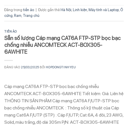
Đăng trong
tiền ảo
|
Được gắn thẻ
Hà Nội
,
Linh kiện
,
Máy tính và Laptop
,
Ổ
cứng
,
Ram
,
Trang chủ
TIỀN ẢO
Sẵn số lượng Cáp mạng CAT6A FTP-STP bọc bạc
chống nhiễu ANCOMTECK ACT-BOX305-
6AWHITE
ĐĂNG VÀO
25/03/2025
BỞI
HOPDONGTINHYEU
Cáp mạng CAT6A FTP-STP bọc bạc chống nhiễu
ANCOMTECK ACT-BOX305-6AWHITE Tiết kiệm: Giá: Liên hệ
THÔNG TIN SẢN PHẨM Cáp mạng CAT6A F/UTP-STP bọc
bạc chống nhiễu ANCOMTECK : Thông số kỹ thuật của Cáp
mạng Cat6A F/UTP (STP) : Cáp F/UTP, Cat.6A, 4 đôi, 23 AWG,
Solid, màu trắng, độ dài 305m P/N: ACT-BOX305-6AWHITE