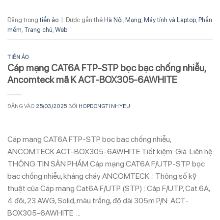
Đăng trong
tiền ảo
|
Được gắn thẻ
Hà Nội
,
Mạng
,
Máy tính và Laptop
,
Phần
mềm
,
Trang chủ
,
Web
TIỀN ẢO
Cáp mạng CAT6A FTP-STP bọc bạc chống nhiễu,
Ancomteck mã K ACT-BOX305-6AWHITE
ĐĂNG VÀO
25/03/2025
BỞI
HOPDONGTINHYEU
Cáp mạng CAT6A FTP-STP bọc bạc chống nhiễu,
ANCOMTECK ACT-BOX305-6AWHITE Tiết kiệm: Giá: Liên hệ
THÔNG TIN SẢN PHẨM Cáp mạng CAT6A F/UTP-STP bọc
bạc chống nhiễu, kháng cháy ANCOMTECK : Thông số kỹ
thuật của Cáp mạng Cat6A F/UTP (STP) : Cáp F/UTP, Cat.6A,
4 đôi, 23 AWG, Solid, màu trắng, độ dài 305m P/N: ACT-
BOX305-6AWHITE …