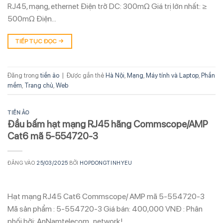
RJ45, mạng, ethernet Điện trở DC: 300mΩ Giá trị lớn nhất: ≥
500mΩ Điện…
TIẾP TỤC ĐỌC
→
Đăng trong
tiền ảo
|
Được gắn thẻ
Hà Nội
,
Mạng
,
Máy tính và Laptop
,
Phần
mềm
,
Trang chủ
,
Web
TIỀN ẢO
Đầu bấm hạt mạng RJ45 hãng Commscope/AMP
Cat6 mã 5-554720-3
ĐĂNG VÀO
25/03/2025
BỞI
HOPDONGTINHYEU
Hạt mạng RJ45 Cat6 Commscope/ AMP mã 5-554720-3
Mã sản phẩm : 5-554720-3 Giá bán: 400,000 VNĐ : Phân
phối bởi: AnNamtelecom_network!