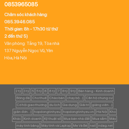
0853965085
Chăm sóc khách hàng:
085.3946.085
Thời gian: 8h - 17h30 từ thứ
2 đến thứ 5)
Văn phòng: Tầng 19, Tòa nhà
137 Nguyễn Ngọc Vũ, Yên
Hòa, Hà Nội
2 tỷ
3 tỷ
5
5 tỷ
6
6 tỷ
7
8 tỷ
9 tỷ
Bán hàng - Kinh doanh
Bóng đá
Cho thuê
Chào bán
chạy bộ...)
Căn hộ chung cư
Cơ hội giao thương
du lịch
Gia dụng
Giải trí
giảng viên...)
giản đơn...)
hopdongtinhyeu
hopdongtinhyeu.vn
Hà Nội
Kho
Khác
Kinh doanh
Kỹ thuật số
Mua bán nhà đất
Mua sắm
Máy
máy tính bảng
Máy tính và Laptop
Mẹ Và Bé
nail
ndag.net