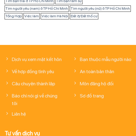
Tìm bạn trai ở TP Hồ Chí Minh
Tìm bạn tâm sự
Tìm người yêu (nam) ở TP Hồ Chí Minh
Tìm người yêu (nữ) ở TP Hồ Chí Minh
Tổng Hợp
Việc làm
Việc làm Hà Nội
Đất ở/ Đất thổ cư
Dịch vụ xem mặt kết hôn
Bạn thuộc mẫu người nào
Về hợp đồng tình yêu
An toàn bản thân
Câu chuyện thành lập
Môn đăng hộ đối
Báo chí nói gì về chúng
Sơ đồ trang
tôi
Liên hệ
Tư vấn dịch vụ