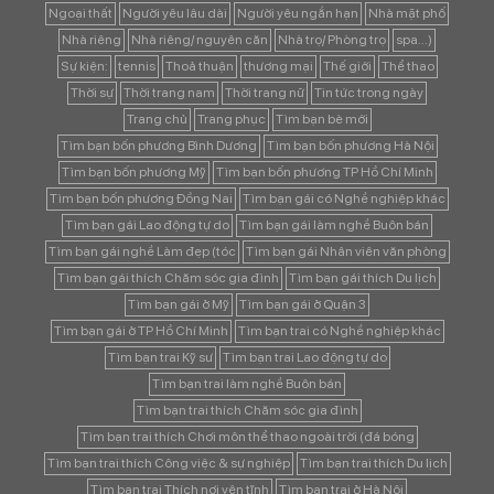
Ngoại thất
Người yêu lâu dài
Người yêu ngắn hạn
Nhà mặt phố
Nhà riêng
Nhà riêng/ nguyên căn
Nhà trọ/ Phòng trọ
spa...)
Sự kiện:
tennis
Thoả thuận
thương mại
Thế giới
Thể thao
Thời sự
Thời trang nam
Thời trang nữ
Tin tức trong ngày
Trang chủ
Trang phục
Tìm bạn bè mới
Tìm bạn bốn phương Bình Dương
Tìm bạn bốn phương Hà Nội
Tìm bạn bốn phương Mỹ
Tìm bạn bốn phương TP Hồ Chí Minh
Tìm bạn bốn phương Đồng Nai
Tìm bạn gái có Nghề nghiệp khác
Tìm bạn gái Lao động tự do
Tìm bạn gái làm nghề Buôn bán
Tìm bạn gái nghề Làm đẹp (tóc
Tìm bạn gái Nhân viên văn phòng
Tìm bạn gái thích Chăm sóc gia đình
Tìm bạn gái thích Du lịch
Tìm bạn gái ở Mỹ
Tìm bạn gái ở Quận 3
Tìm bạn gái ở TP Hồ Chí Minh
Tìm bạn trai có Nghề nghiệp khác
Tìm bạn trai Kỹ sư
Tìm bạn trai Lao động tự do
Tìm bạn trai làm nghề Buôn bán
Tìm bạn trai thích Chăm sóc gia đình
Tìm bạn trai thích Chơi môn thể thao ngoài trời (đá bóng
Tìm bạn trai thích Công việc & sự nghiệp
Tìm bạn trai thích Du lịch
Tìm bạn trai Thích nơi yên tĩnh
Tìm bạn trai ở Hà Nội