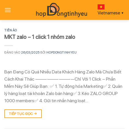
Bỏ
qua
Vietnamese
▼
nội
dung
TIỀN ẢO
MKT zalo – 1 click 1 nhóm zalo
ĐĂNG VÀO
26/03/2025
BỞI
HOPDONGTINHYEU
Bạn Đang Có Quá Nhiều Data Khách Hàng Zalo Mà Chưa Biết
Cách Khai Thác ——————————Chỉ Với 1 Click – Phần
Mềm Này Sẽ Giúp Bạn : ✅ 1. Tự động hóa Marketing✅ 2. Quản
lý hàng loạt tài khoản Zalo bán hàng✅ 3. Kéo ZALO GROUP
1000 members✅ 4. Gửi tin nhắn hàng loạt…
TIẾP TỤC ĐỌC
→