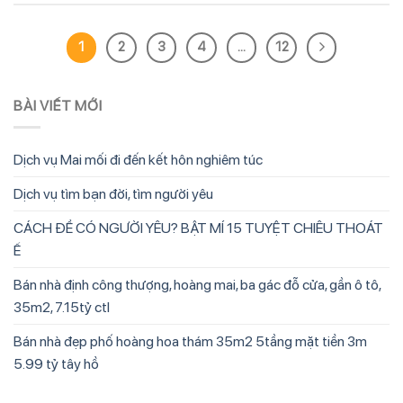
1
2
3
4
…
12
BÀI VIẾT MỚI
Dịch vụ Mai mối đi đến kết hôn nghiêm túc
Dịch vụ tìm bạn đời, tìm người yêu
CÁCH ĐỂ CÓ NGƯỜI YÊU? BẬT MÍ 15 TUYỆT CHIÊU THOÁT
Ế
Bán nhà định công thượng, hoàng mai, ba gác đỗ cửa, gần ô tô,
35m2, 7.15tỷ ctl
Bán nhà đẹp phố hoàng hoa thám 35m2 5tầng mặt tiền 3m
5.99 tỷ tây hồ