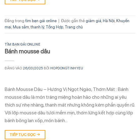
Đăng trong
tìm bạn gái online
|
Được gắn thẻ
giảm giá
,
Hà Nội
,
Khuyến
mại
,
Mua sắm
,
thanh lý
,
Tổng Hợp
,
Trang chủ
TÌM BẠN GÁI ONLINE
Bánh mousse dâu
ĐĂNG VÀO
26/03/2025
BỞI
HOPDONGTINHYEU
Bánh Mousse Dâu – Hương Vị Ngọt Ngào, Thơm Mát : Bánh
mousse dâu là món tráng miệng hoàn hảo cho những ai yêu
thích sự nhẹ nhàng, thanh mát nhưng không kém phần quyến rũ.
Với lớp mousse dâu tươi mềm mịn, thơm lừng kết hợp cùng lớp
bánh bông lan xốp, món bánh…
TIẾP TỤC ĐỌC
→