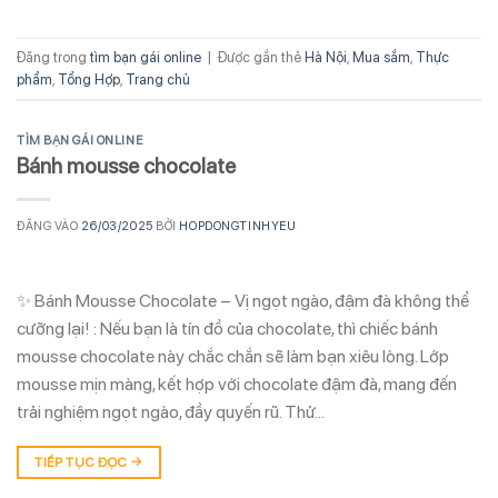
Đăng trong
tìm bạn gái online
|
Được gắn thẻ
Hà Nội
,
Mua sắm
,
Thực
phẩm
,
Tổng Hợp
,
Trang chủ
TÌM BẠN GÁI ONLINE
Bánh mousse chocolate
ĐĂNG VÀO
26/03/2025
BỞI
HOPDONGTINHYEU
✨ Bánh Mousse Chocolate – Vị ngọt ngào, đậm đà không thể
cưỡng lại! : Nếu bạn là tín đồ của chocolate, thì chiếc bánh
mousse chocolate này chắc chắn sẽ làm bạn xiêu lòng. Lớp
mousse mịn màng, kết hợp với chocolate đậm đà, mang đến
trải nghiệm ngọt ngào, đầy quyến rũ. Thử…
TIẾP TỤC ĐỌC
→