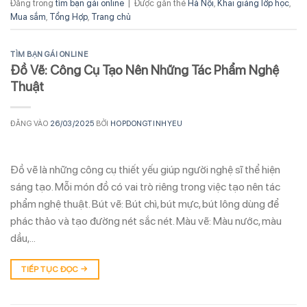
Đăng trong
tìm bạn gái online
|
Được gắn thẻ
Hà Nội
,
Khai giảng lớp học
,
Mua sắm
,
Tổng Hợp
,
Trang chủ
TÌM BẠN GÁI ONLINE
Đồ Vẽ: Công Cụ Tạo Nên Những Tác Phẩm Nghệ
Thuật
ĐĂNG VÀO
26/03/2025
BỞI
HOPDONGTINHYEU
Đồ vẽ là những công cụ thiết yếu giúp người nghệ sĩ thể hiện
sáng tạo. Mỗi món đồ có vai trò riêng trong việc tạo nên tác
phẩm nghệ thuật. Bút vẽ: Bút chì, bút mực, bút lông dùng để
phác thảo và tạo đường nét sắc nét. Màu vẽ: Màu nước, màu
dầu,…
TIẾP TỤC ĐỌC
→