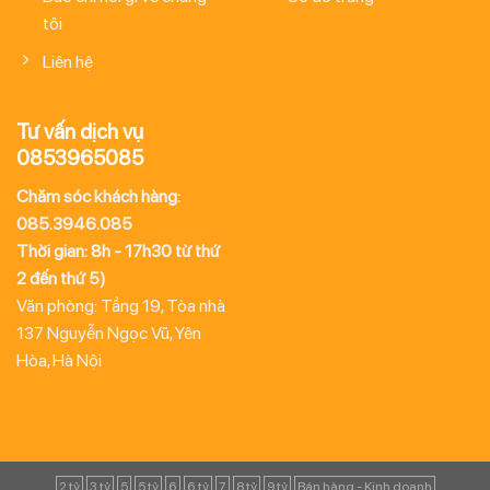
tôi
Liên hệ
Tư vấn dịch vụ
0853965085
Chăm sóc khách hàng:
085.3946.085
Thời gian: 8h - 17h30 từ thứ
2 đến thứ 5)
Văn phòng: Tầng 19, Tòa nhà
137 Nguyễn Ngọc Vũ, Yên
Hòa, Hà Nội
2 tỷ
3 tỷ
5
5 tỷ
6
6 tỷ
7
8 tỷ
9 tỷ
Bán hàng - Kinh doanh