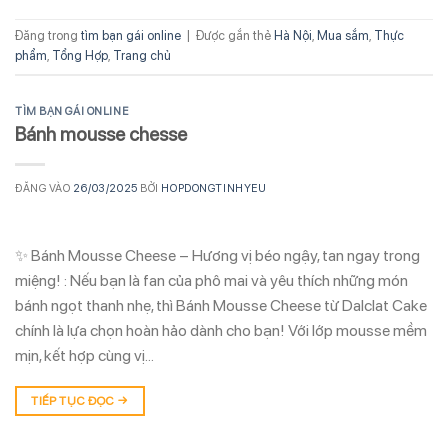
Đăng trong
tìm bạn gái online
|
Được gắn thẻ
Hà Nội
,
Mua sắm
,
Thực
phẩm
,
Tổng Hợp
,
Trang chủ
TÌM BẠN GÁI ONLINE
Bánh mousse chesse
ĐĂNG VÀO
26/03/2025
BỞI
HOPDONGTINHYEU
✨ Bánh Mousse Cheese – Hương vị béo ngậy, tan ngay trong
miệng! : Nếu bạn là fan của phô mai và yêu thích những món
bánh ngọt thanh nhẹ, thì Bánh Mousse Cheese từ Dalclat Cake
chính là lựa chọn hoàn hảo dành cho bạn! Với lớp mousse mềm
mịn, kết hợp cùng vị…
TIẾP TỤC ĐỌC
→