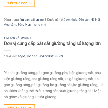
TIẾP TỤC ĐỌC
→
Đăng trong
tìm bạn gái online
|
Được gắn thẻ
Ẩm thực
,
Đặc sản
,
Hà Nội
,
Mua sắm
,
Tổng Hợp
,
Trang chủ
TÌM BẠN GÁI ONLINE
Đơn vị cung cấp pát sắt giường tầng số lượng lớn
ĐĂNG VÀO
26/03/2025
BỞI
HOPDONGTINHYEU
Pát sắt giường tầng, pát góc giường, phụ kiện giường sắt, phụ
kiện giường tầng, pát giường tầng sắt, ke góc giường sắt, ke
góc giường tầng, pát giường, ke giường sắt, ke giường tầng,… là
phụ kiện không thể thiếu trong sản xuất giường tầng sắt: Một
bộ gồm: vỏ giường + ruột giường…
TIẾP TỤC ĐỌC
→