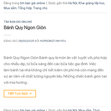
Đăng trong
tìm bạn gái online
|
Được gắn thẻ
Hà Nội
,
Khai giảng lớp học
,
Mua sắm
,
Tổng Hợp
,
Trang chủ
TÌM BẠN GÁI ONLINE
Bánh Quy Ngon Giòn
ĐĂNG VÀO
26/03/2025
BỞI
HOPDONGTINHYEU
Bánh Quy Ngon Giòn Bánh quy là món ăn vặt tuyệt vời, phù hợp
cho nhiều dịp, từ bữa sáng đến các bữa tiệc gia đình. Việc
làm bánh tại nhà không chỉ tiết kiệm chi phí mà còn mang đến
sự an tâm về chất lượng nguyên liệu. Những chiếc bánh giòn tan
với mùi hương…
TIẾP TỤC ĐỌC
→
Đăng trong
tìm bạn gái online
|
Được gắn thẻ
Hà Nội
,
Mua sắm
,
Thực