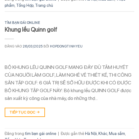
phẩm
,
Tổng Hợp
,
Trang chủ
TÌM BẠN GÁI ONLINE
Khung lều Quinn golf
ĐĂNG VÀO
26/03/2025
BỞI
HOPDONGTINHYEU
BỘ KHUNG LỀU QUINN GOLF MANG ĐẦY ĐỦ TÂM HUYẾT
CỦA NGƯỜI LÀM GOLF, LÀM NGHỀ VỀ THIẾT KẾ, THI CÔNG
SÂN TẬP GOLF: 6 GIÁ TRỊ SẼ SỞ HỮU ĐƯỢC KHI CÓ ĐƯỢC
BỘ KHUNG TẬP GOLF NÀY: Bộ khung lều QUINN GOLF được
sản xuất kỳ công của nhà máy, do những thợ…
TIẾP TỤC ĐỌC
→
Đăng trong
tìm bạn gái online
|
Được gắn thẻ
Hà Nội
,
Khác
,
Mua sắm
,