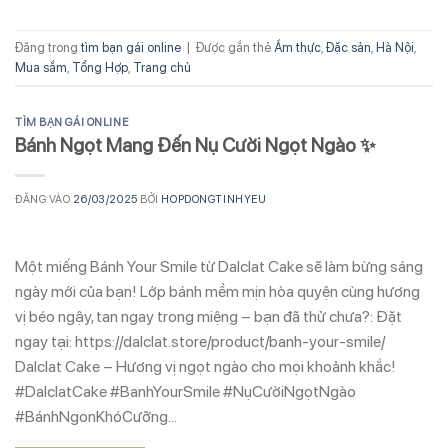
Đăng trong
tìm bạn gái online
|
Được gắn thẻ
Ẩm thực
,
Đặc sản
,
Hà Nội
,
Mua sắm
,
Tổng Hợp
,
Trang chủ
TÌM BẠN GÁI ONLINE
Bánh Ngọt Mang Đến Nụ Cười Ngọt Ngào ✨
ĐĂNG VÀO
26/03/2025
BỞI
HOPDONGTINHYEU
Một miếng Bánh Your Smile từ Dalclat Cake sẽ làm bừng sáng
ngày mới của bạn! Lớp bánh mềm mịn hòa quyện cùng hương
vị béo ngậy, tan ngay trong miệng – bạn đã thử chưa?: Đặt
ngay tại: https://dalclat.store/product/banh-your-smile/
Dalclat Cake – Hương vị ngọt ngào cho mọi khoảnh khắc!
#DalclatCake #BanhYourSmile #NụCườiNgọtNgào
#BánhNgonKhóCưỡng…