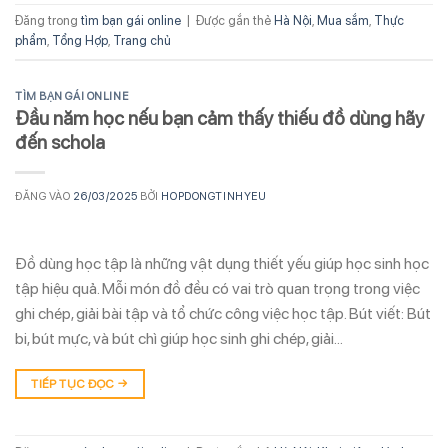
Đăng trong
tìm bạn gái online
|
Được gắn thẻ
Hà Nội
,
Mua sắm
,
Thực
phẩm
,
Tổng Hợp
,
Trang chủ
TÌM BẠN GÁI ONLINE
Đầu năm học nếu bạn cảm thấy thiếu đồ dùng hãy
đến schola
ĐĂNG VÀO
26/03/2025
BỞI
HOPDONGTINHYEU
Đồ dùng học tập là những vật dụng thiết yếu giúp học sinh học
tập hiệu quả. Mỗi món đồ đều có vai trò quan trọng trong việc
ghi chép, giải bài tập và tổ chức công việc học tập. Bút viết: Bút
bi, bút mực, và bút chì giúp học sinh ghi chép, giải…
TIẾP TỤC ĐỌC
→