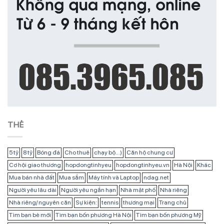
THẺ
5 tỷ
8 tỷ
Bóng đá
Cho thuê
chạy bộ...)
Căn hộ chung cư
Cơ hội giao thương
hopdongtinhyeu
hopdongtinhyeu.vn
Hà Nội
Khác
Mua bán nhà đất
Mua sắm
Máy tính và Laptop
ndag.net
Người yêu lâu dài
Người yêu ngắn hạn
Nhà mặt phố
Nhà riêng
Nhà riêng/ nguyên căn
Sự kiện:
tennis
thương mại
Trang chủ
Tìm bạn bè mới
Tìm bạn bốn phương Hà Nội
Tìm bạn bốn phương Mỹ