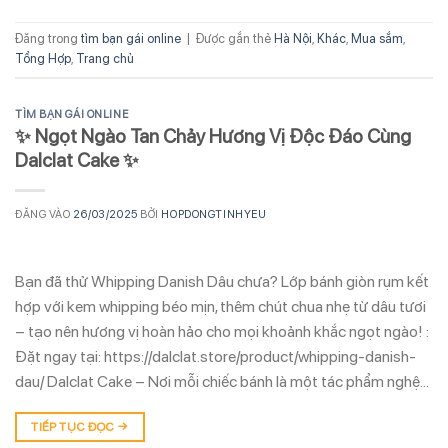
Đăng trong
tìm bạn gái online
|
Được gắn thẻ
Hà Nội
,
Khác
,
Mua sắm
,
Tổng Hợp
,
Trang chủ
TÌM BẠN GÁI ONLINE
✨ Ngọt Ngào Tan Chảy Hương Vị Độc Đáo Cùng
Dalclat Cake ✨
ĐĂNG VÀO
26/03/2025
BỞI
HOPDONGTINHYEU
Bạn đã thử Whipping Danish Dâu chưa? Lớp bánh giòn rụm kết
hợp với kem whipping béo mịn, thêm chút chua nhẹ từ dâu tươi
– tạo nên hương vị hoàn hảo cho mọi khoảnh khắc ngọt ngào! :
Đặt ngay tại: https://dalclat.store/product/whipping-danish-
dau/ Dalclat Cake – Nơi mỗi chiếc bánh là một tác phẩm nghệ…
TIẾP TỤC ĐỌC
→