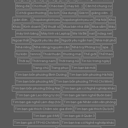
Bóng đá
Cho thuê
Chào bán
chạy bộ...)
Căn hộ chung cư
Cơ hội giao thương
du lịch
Gia dụng
Giải trí
giảng viên...)
giản đơn...)
hopdongtinhyeu
hopdongtinhyeu.vn
Hà Nội
Kho
Khác
Kinh doanh
Kỹ thuật số
Mua bán nhà đất
Mua sắm
Máy
máy tính bảng
Máy tính và Laptop
Mẹ Và Bé
nail
ndag.net
Ngoại thất
Người yêu lâu dài
Người yêu ngắn hạn
Nhà mặt phố
Nhà riêng
Nhà riêng/ nguyên căn
Nhà trọ/ Phòng trọ
spa...)
Sự kiện:
tennis
Thoả thuận
thương mại
Thế giới
Thể thao
Thời sự
Thời trang nam
Thời trang nữ
Tin tức trong ngày
Trang chủ
Trang phục
Tìm bạn bè mới
Tìm bạn bốn phương Bình Dương
Tìm bạn bốn phương Hà Nội
Tìm bạn bốn phương Mỹ
Tìm bạn bốn phương TP Hồ Chí Minh
Tìm bạn bốn phương Đồng Nai
Tìm bạn gái có Nghề nghiệp khác
Tìm bạn gái Lao động tự do
Tìm bạn gái làm nghề Buôn bán
Tìm bạn gái nghề Làm đẹp (tóc
Tìm bạn gái Nhân viên văn phòng
Tìm bạn gái thích Chăm sóc gia đình
Tìm bạn gái thích Du lịch
Tìm bạn gái ở Mỹ
Tìm bạn gái ở Quận 3
Tìm bạn gái ở TP Hồ Chí Minh
Tìm bạn trai có Nghề nghiệp khác