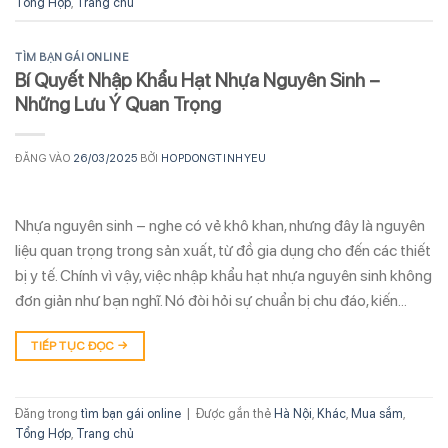
Tổng Hợp
,
Trang chủ
TÌM BẠN GÁI ONLINE
Bí Quyết Nhập Khẩu Hạt Nhựa Nguyên Sinh –
Những Lưu Ý Quan Trọng
ĐĂNG VÀO
26/03/2025
BỞI
HOPDONGTINHYEU
Nhựa nguyên sinh – nghe có vẻ khô khan, nhưng đây là nguyên
liệu quan trọng trong sản xuất, từ đồ gia dụng cho đến các thiết
bị y tế. Chính vì vậy, việc nhập khẩu hạt nhựa nguyên sinh không
đơn giản như bạn nghĩ. Nó đòi hỏi sự chuẩn bị chu đáo, kiến…
TIẾP TỤC ĐỌC
→
Đăng trong
tìm bạn gái online
|
Được gắn thẻ
Hà Nội
,
Khác
,
Mua sắm
,
Tổng Hợp
,
Trang chủ