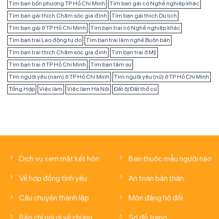
Tìm bạn bốn phương TP Hồ Chí Minh
Tìm bạn gái có Nghề nghiệp khác
Tìm bạn gái thích Chăm sóc gia đình
Tìm bạn gái thích Du lịch
Tìm bạn gái ở TP Hồ Chí Minh
Tìm bạn trai có Nghề nghiệp khác
Tìm bạn trai Lao động tự do
Tìm bạn trai làm nghề Buôn bán
Tìm bạn trai thích Chăm sóc gia đình
Tìm bạn trai ở Mỹ
Tìm bạn trai ở TP Hồ Chí Minh
Tìm bạn tâm sự
Tìm người yêu (nam) ở TP Hồ Chí Minh
Tìm người yêu (nữ) ở TP Hồ Chí Minh
Tổng Hợp
Việc làm
Việc làm Hà Nội
Đất ở/ Đất thổ cư
Dịch vụ xem mặt kết hôn
Bạn thuộc mẫu người nào
Về hợp đồng tình yêu
An toàn bản thân
Câu chuyện thành lập
Môn đăng hộ đối
Báo chí nói gì về chúng
Sơ đồ trang