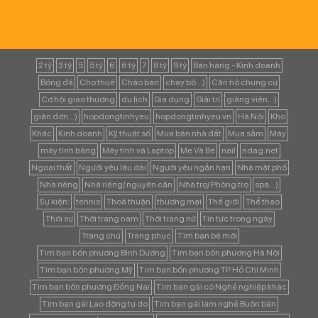
2 tỷ
3 tỷ
5
5 tỷ
6
6 tỷ
7
8 tỷ
9 tỷ
Bán hàng - Kinh doanh
Bóng đá
Cho thuê
Chào bán
chạy bộ...)
Căn hộ chung cư
Cơ hội giao thương
du lịch
Gia dụng
Giải trí
giảng viên...)
giản đơn...)
hopdongtinhyeu
hopdongtinhyeu.vn
Hà Nội
Kho
Khác
Kinh doanh
Kỹ thuật số
Mua bán nhà đất
Mua sắm
Máy
máy tính bảng
Máy tính và Laptop
Mẹ Và Bé
nail
ndag.net
Ngoại thất
Người yêu lâu dài
Người yêu ngắn hạn
Nhà mặt phố
Nhà riêng
Nhà riêng/ nguyên căn
Nhà trọ/ Phòng trọ
spa...)
Sự kiện:
tennis
Thoả thuận
thương mại
Thế giới
Thể thao
Thời sự
Thời trang nam
Thời trang nữ
Tin tức trong ngày
Trang chủ
Trang phục
Tìm bạn bè mới
Tìm bạn bốn phương Bình Dương
Tìm bạn bốn phương Hà Nội
Tìm bạn bốn phương Mỹ
Tìm bạn bốn phương TP Hồ Chí Minh
Tìm bạn bốn phương Đồng Nai
Tìm bạn gái có Nghề nghiệp khác
Tìm bạn gái Lao động tự do
Tìm bạn gái làm nghề Buôn bán