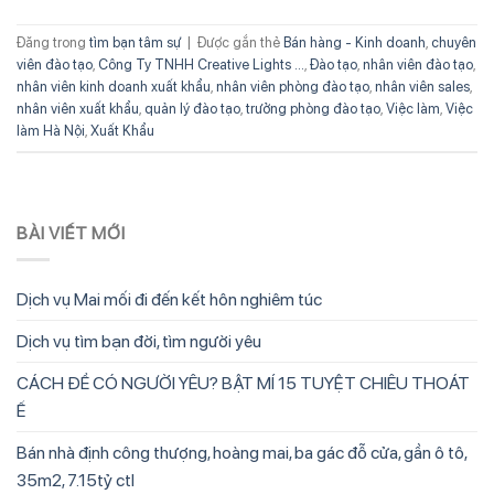
Đăng trong
tìm bạn tâm sự
|
Được gắn thẻ
Bán hàng - Kinh doanh
,
chuyên
viên đào tạo
,
Công Ty TNHH Creative Lights ...
,
Đào tạo
,
nhân viên đào tạo
,
nhân viên kinh doanh xuất khẩu
,
nhân viên phòng đào tạo
,
nhân viên sales
,
nhân viên xuất khẩu
,
quản lý đào tạo
,
trưởng phòng đào tạo
,
Việc làm
,
Việc
làm Hà Nội
,
Xuất Khẩu
BÀI VIẾT MỚI
Dịch vụ Mai mối đi đến kết hôn nghiêm túc
Dịch vụ tìm bạn đời, tìm người yêu
CÁCH ĐỂ CÓ NGƯỜI YÊU? BẬT MÍ 15 TUYỆT CHIÊU THOÁT
Ế
Bán nhà định công thượng, hoàng mai, ba gác đỗ cửa, gần ô tô,
35m2, 7.15tỷ ctl