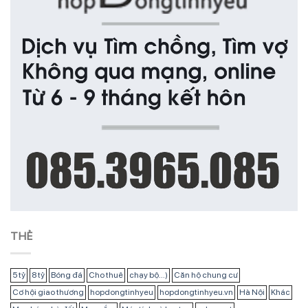
THẺ
5 tỷ
8 tỷ
Bóng đá
Cho thuê
chạy bộ...)
Căn hộ chung cư
Cơ hội giao thương
hopdongtinhyeu
hopdongtinhyeu.vn
Hà Nội
Khác