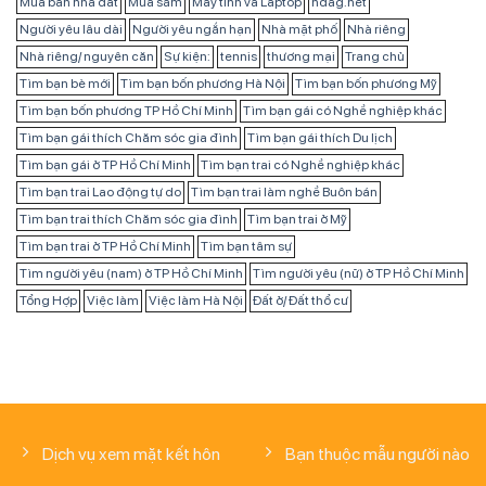
Mua bán nhà đất
Mua sắm
Máy tính và Laptop
ndag.net
Người yêu lâu dài
Người yêu ngắn hạn
Nhà mặt phố
Nhà riêng
Nhà riêng/ nguyên căn
Sự kiện:
tennis
thương mại
Trang chủ
Tìm bạn bè mới
Tìm bạn bốn phương Hà Nội
Tìm bạn bốn phương Mỹ
Tìm bạn bốn phương TP Hồ Chí Minh
Tìm bạn gái có Nghề nghiệp khác
Tìm bạn gái thích Chăm sóc gia đình
Tìm bạn gái thích Du lịch
Tìm bạn gái ở TP Hồ Chí Minh
Tìm bạn trai có Nghề nghiệp khác
Tìm bạn trai Lao động tự do
Tìm bạn trai làm nghề Buôn bán
Tìm bạn trai thích Chăm sóc gia đình
Tìm bạn trai ở Mỹ
Tìm bạn trai ở TP Hồ Chí Minh
Tìm bạn tâm sự
Tìm người yêu (nam) ở TP Hồ Chí Minh
Tìm người yêu (nữ) ở TP Hồ Chí Minh
Tổng Hợp
Việc làm
Việc làm Hà Nội
Đất ở/ Đất thổ cư
Dịch vụ xem mặt kết hôn
Bạn thuộc mẫu người nào