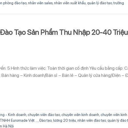
ên phòng đào tạo
,
nhân viên sales
,
nhân viên xuất khẩu
,
quản lý đào tạo
,
trưởng
 Đào Tạo Sản Phẩm Thu Nhập 20-40 Triệu
ển: 5 Hình thức làm việc: Toàn thời gian cố định Yêu cầu bằng cấp: 
 Bán hàng – Kinh doanh/Bán sỉ – Bán lẻ – Quản lý cửa hàng/Điện – 
ng - Kinh doanh
,
chuyên viên đào tạo
,
chuyên viên kinh doanh
,
chuyên viên kinh
TNHH Euromade Việt ...
,
Đào tạo
,
lương 20 triệu
,
nhân viên đào tạo
,
quản lý đào 
m Hà Nội