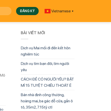
Vietnamese
▼
BÀI VIẾT MỚI
Dịch vụ Mai mối đi đến kết hôn
nghiêm túc
Dịch vụ tìm bạn đời, tìm người
yêu
 Mô
CÁCH ĐỂ CÓ NGƯỜI YÊU? BẬT
MÍ 15 TUYỆT CHIÊU THOÁT Ế
Bán nhà định công thượng,
hoàng mai, ba gác đỗ cửa, gần ô
tô, 35m2, 7.15tỷ ctl
ào