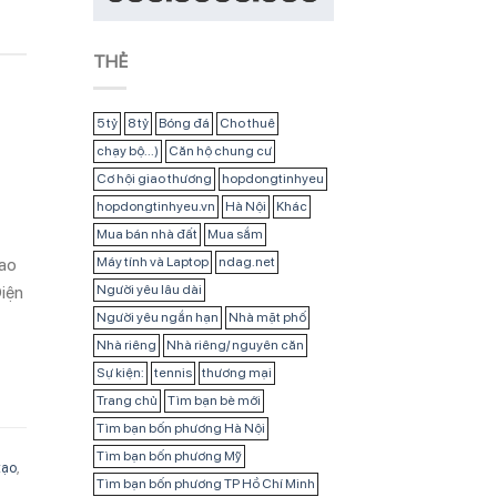
THẺ
5 tỷ
8 tỷ
Bóng đá
Cho thuê
chạy bộ...)
Căn hộ chung cư
Cơ hội giao thương
hopdongtinhyeu
hopdongtinhyeu.vn
Hà Nội
Khác
Mua bán nhà đất
Mua sắm
Cao
Máy tính và Laptop
ndag.net
Điện
Người yêu lâu dài
Người yêu ngắn hạn
Nhà mặt phố
Nhà riêng
Nhà riêng/ nguyên căn
Sự kiện:
tennis
thương mại
Trang chủ
Tìm bạn bè mới
Tìm bạn bốn phương Hà Nội
Tìm bạn bốn phương Mỹ
tạo
,
Tìm bạn bốn phương TP Hồ Chí Minh