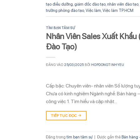
tạo điều dưỡng
,
giám đốc đào tạo
,
nhân viên đào tạo
,
trưởng phòng đào tạo
,
Việc làm
,
Việc làm TP.HCM
TÌM BẠN TÂM SỰ
Nhân Viên Sales Xuất Khẩu
Đào Tạo)
ĐĂNG VÀO
25/03/2025
BỞI
HOPDONGTINHYEU
Cấp bậc: Chuyên viên- nhân viên Số lượng tuyể
Chưa có kinh nghiệm Ngành nghề: Bán hàng – 
công việc 1. Tìm hiểu và cập nhật…
TIẾP TỤC ĐỌC
→
Đăng trong
tìm bạn tâm sự
|
Được gắn thẻ
Bán hàng 