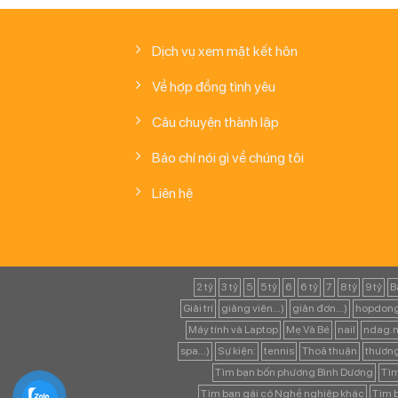
Dịch vụ xem mặt kết hôn
Về hợp đồng tình yêu
Câu chuyện thành lập
Báo chí nói gì về chúng tôi
Liên hệ
2 tỷ
3 tỷ
5
5 tỷ
6
6 tỷ
7
8 tỷ
9 tỷ
B
Giải trí
giảng viên...)
giản đơn...)
hopdong
Máy tính và Laptop
Mẹ Và Bé
nail
ndag.n
spa...)
Sự kiện:
tennis
Thoả thuận
thươn
Tìm bạn bốn phương Bình Dương
Tìm
Tìm bạn gái có Nghề nghiệp khác
Tìm b