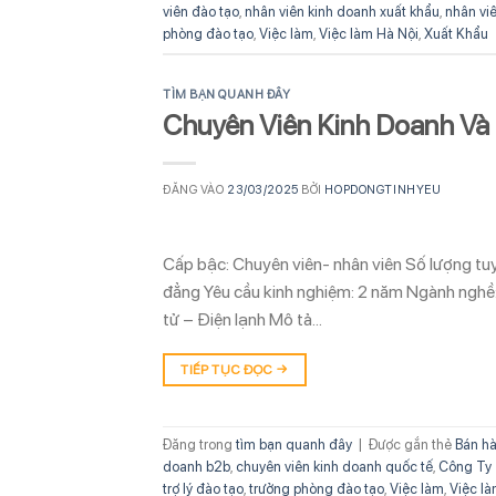
viên đào tạo
,
nhân viên kinh doanh xuất khẩu
,
nhân vi
phòng đào tạo
,
Việc làm
,
Việc làm Hà Nội
,
Xuất Khẩu
TÌM BẠN QUANH ĐÂY
Chuyên Viên Kinh Doanh Và
ĐĂNG VÀO
23/03/2025
BỞI
HOPDONGTINHYEU
Cấp bậc: Chuyên viên- nhân viên Số lượng tuy
đẳng Yêu cầu kinh nghiệm: 2 năm Ngành nghề:
tử – Điện lạnh Mô tả…
TIẾP TỤC ĐỌC
→
Đăng trong
tìm bạn quanh đây
|
Được gắn thẻ
Bán hà
doanh b2b
,
chuyên viên kinh doanh quốc tế
,
Công Ty 
trợ lý đào tạo
,
trưởng phòng đào tạo
,
Việc làm
,
Việc là