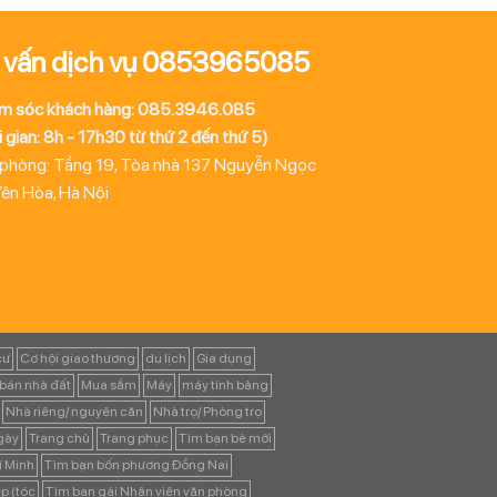
 vấn dịch vụ 0853965085
m sóc khách hàng: 085.3946.085
 gian: 8h - 17h30 từ thứ 2 đến thứ 5)
 phòng: Tầng 19, Tòa nhà 137 Nguyễn Ngọc
Yên Hòa, Hà Nội
cư
Cơ hội giao thương
du lịch
Gia dụng
bán nhà đất
Mua sắm
Máy
máy tính bảng
Nhà riêng/ nguyên căn
Nhà trọ/ Phòng trọ
ngày
Trang chủ
Trang phục
Tìm bạn bè mới
í Minh
Tìm bạn bốn phương Đồng Nai
p (tóc
Tìm bạn gái Nhân viên văn phòng