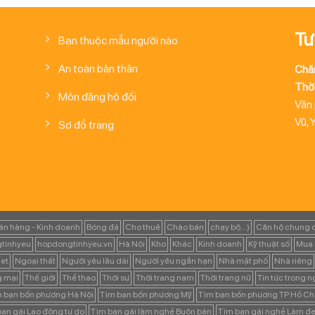
Tư
Bạn thuộc mẫu người nào
An toàn bản thân
Chă
Thời
Môn đăng hộ đối
Văn
Vũ, 
Sơ đồ trang
án hàng - Kinh doanh
Bóng đá
Cho thuê
Chào bán
chạy bộ...)
Căn hộ chung 
tinhyeu
hopdongtinhyeu.vn
Hà Nội
Kho
Khác
Kinh doanh
Kỹ thuật số
Mua 
et
Ngoại thất
Người yêu lâu dài
Người yêu ngắn hạn
Nhà mặt phố
Nhà riêng
g mại
Thế giới
Thể thao
Thời sự
Thời trang nam
Thời trang nữ
Tin tức trong 
 bạn bốn phương Hà Nội
Tìm bạn bốn phương Mỹ
Tìm bạn bốn phương TP Hồ Ch
ạn gái Lao động tự do
Tìm bạn gái làm nghề Buôn bán
Tìm bạn gái nghề Làm đẹ