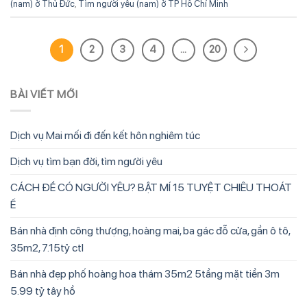
(nam) ở Thủ Đức
,
Tìm người yêu (nam) ở TP Hồ Chí Minh
1
2
3
4
…
20
BÀI VIẾT MỚI
Dịch vụ Mai mối đi đến kết hôn nghiêm túc
Dịch vụ tìm bạn đời, tìm người yêu
CÁCH ĐỂ CÓ NGƯỜI YÊU? BẬT MÍ 15 TUYỆT CHIÊU THOÁT
Ế
Bán nhà định công thượng, hoàng mai, ba gác đỗ cửa, gần ô tô,
35m2, 7.15tỷ ctl
Bán nhà đẹp phố hoàng hoa thám 35m2 5tầng mặt tiền 3m
5.99 tỷ tây hồ