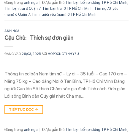
Đăng trong
anh nga
|
Được gắn thẻ
Tìm bạn bốn phương TP Hồ Chí Minh
,
Tìm bạn trai ở Quận 7
,
Tìm bạn trai ở TP Hồ Chí Minh
,
Tìm người yêu
(nam) ở Quận 7
,
Tìm người yêu (nam) ở TP Hồ Chí Minh
ANH NGA
Cậu Chủ: Thích sự đơn giản
ĐĂNG VÀO
26/03/2025
BỞI
HOPDONGTINHYEU
Thông tin cơ bản Nam tìm nữ – Ly dị – 35 tuổi – Cao 170 cm –
Nặng 75 kg – Cao đẳng Nơi ở Tân Bình, TP Hồ Chí Minh Dáng
người Cao lớn Sở thích Chăm sóc gia đình Tính cách Đơn giản
Lối sống Bình dân Qúy giá nhất Cha mẹ…
TIẾP TỤC ĐỌC
→
Đăng trong
anh nga
|
Được gắn thẻ
Tìm bạn bốn phương TP Hồ Chí Minh
,