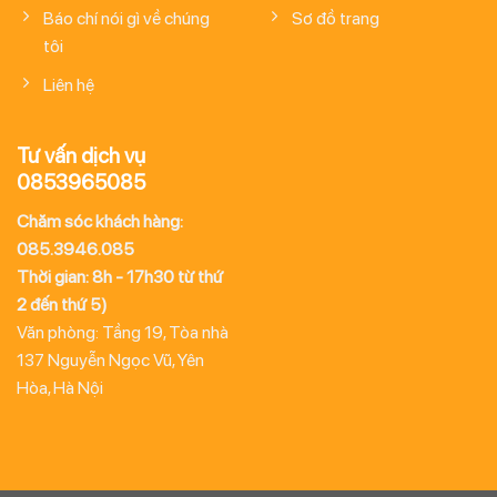
Báo chí nói gì về chúng
Sơ đồ trang
tôi
Liên hệ
Tư vấn dịch vụ
0853965085
Chăm sóc khách hàng:
085.3946.085
Thời gian: 8h - 17h30 từ thứ
2 đến thứ 5)
Văn phòng: Tầng 19, Tòa nhà
137 Nguyễn Ngọc Vũ, Yên
Hòa, Hà Nội