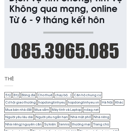
THẺ
5 tỷ
8 tỷ
Bóng đá
Cho thuê
chạy bộ...)
Căn hộ chung cư
Cơ hội giao thương
hopdongtinhyeu
hopdongtinhyeu.vn
Hà Nội
Khác
Mua bán nhà đất
Mua sắm
Máy tính và Laptop
ndag.net
Người yêu lâu dài
Người yêu ngắn hạn
Nhà mặt phố
Nhà riêng
Nhà riêng/ nguyên căn
Sự kiện:
tennis
thương mại
Trang chủ