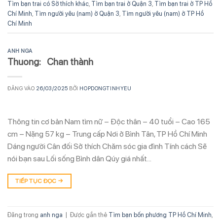
Tìm bạn trai có Sở thích khác
,
Tìm bạn trai ở Quận 3
,
Tìm bạn trai ở TP Hồ
Chí Minh
,
Tìm người yêu (nam) ở Quận 3
,
Tìm người yêu (nam) ở TP Hồ
Chí Minh
ANH NGA
Thuong: Chan thành
ĐĂNG VÀO
26/03/2025
BỞI
HOPDONGTINHYEU
Thông tin cơ bản Nam tìm nữ – Độc thân – 40 tuổi – Cao 165
cm – Nặng 57 kg – Trung cấp Nơi ở Bình Tân, TP Hồ Chí Minh
Dáng người Cân đối Sở thích Chăm sóc gia đình Tính cách Sẽ
nói bạn sau Lối sống Bình dân Qúy giá nhất…
TIẾP TỤC ĐỌC
→
Đăng trong
anh nga
|
Được gắn thẻ
Tìm bạn bốn phương TP Hồ Chí Minh
,