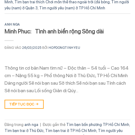
Minh
,
Tìm bạn trai thích Chơi môn thể thao ngoài trời (đá bóng
,
Tìm người
yêu (nam) ở Quận 3
,
Tìm người yêu (nam) ở TP Hồ Chí Minh
ANH NGA
Minh Phuc: Tình anh biển rộng Sông dài
ĐĂNG VÀO
26/03/2025
BỞI
HOPDONGTINHYEU
Thông tin cơ bản Nam tìm nữ – Độc thân – 54 tuổi – Cao 164
cm – Nặng 55 kg – Phổ thông Nơi ở Thủ Đức, TP Hồ Chí Minh
Dáng người Sẽ nói bạn sau Sở thích Sẽ nói bạn sau Tính cách
Sẽ nói bạn sau Lối sống Giản dị Qúy…
TIẾP TỤC ĐỌC
→
Đăng trong
anh nga
|
Được gắn thẻ
Tìm bạn bốn phương TP Hồ Chí Minh
,
Tìm bạn trai ở Thủ Đức
,
Tìm bạn trai ở TP Hồ Chí Minh
,
Tìm người yêu