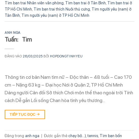
Tìm bạn trai Nhân viên văn phòng
,
Tìm bạn trai ở Tân Bình
,
Tìm bạn trai ở
TP Hồ Chí Minh
,
Tìm bạn trai thích Nuôi thú cưng
,
Tìm người yêu (nam) ở
Tân Bình
,
Tìm người yêu (nam) ở TP Hồ Chí Minh
ANH NGA
Tuấn: Tim
ĐĂNG VÀO
26/03/2025
BỞI
HOPDONGTINHYEU
Thông tin cơ bản Nam tìm nữ – Độc thân – 48 tuổi – Cao 170
cm – Nặng 63 kg – Đại học Nơi ở Quận 2, TP Hồ Chí Minh
Dáng người Cân đối Sở thích Chơi môn thể thao ngoài trời Tính
cách Dễ gần Lối sống Chan hòa tình yêu thương…
TIẾP TỤC ĐỌC
→
Đăng trong
anh nga
|
Được gắn thẻ
chạy bộ...)
,
tennis
,
Tìm bạn bốn