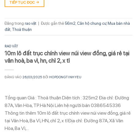
TIẾP TỤC ĐỌC
→
Đăng trong
rao vặt
|
Được gắn thẻ
56m2
,
Căn hộ chung cư
,
Mua bán nhà
đất
,
Thoả thuận
RAO VẶT
10m lô đất trục chính view núi view đồng, giá rẻ tại
vân hoà, ba vì, hn, chỉ 2, x tỉ
ĐĂNG VÀO
26/03/2025
BỞI
HOPDONGTINHYEU
Tổng quan Giá : Thoả thuận Diện tích : 325m2 Địa chỉ: Đường
87A, Vân Hòa, TP.Hà Nội Liên hệ người bán 0386545336
Thông tin thêm 10m lô đất trục chính view núi view đồng, giá rẻ
tại Vân Hoà, Ba Vì, HN, chỉ 2, x tỉĐịa chỉ: Đường 87A, Xã Vân
Hòa, Ba Vì,…