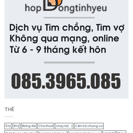
THẺ
5 tỷ
8 tỷ
Bóng đá
Cho thuê
chạy bộ...)
Căn hộ chung cư