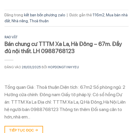
Đăng trong
kết bạn bốn phương zalo
|
Được gắn thẻ
116m2
,
Mua bán nhà
đất
,
Nhà riêng
,
Thoả thuận
RAO VẶT
Bán chung cư TTTM Xa La, Hà Đông – 67m. Đầy
đủ nội thất. LH 0988768123
ĐĂNG VÀO
26/03/2025
BỞI
HOPDONGTINHYEU
Tổng quan Giá : Thoả thuận Diện tích : 67m2 Số phòng ngủ: 2
Hướng cửa chính: Đông nam Giấy tờ pháp lý: Có sổ hồng Dự
án: TTTM Xa La Địa chỉ: TTTM Xa La, Q.Hà Đông, Hà Nội Liên
hệ người bán 0988768123 Thông tin thêm Đổi sang căn to
hơn, nhà em…
TIẾP TỤC ĐỌC
→