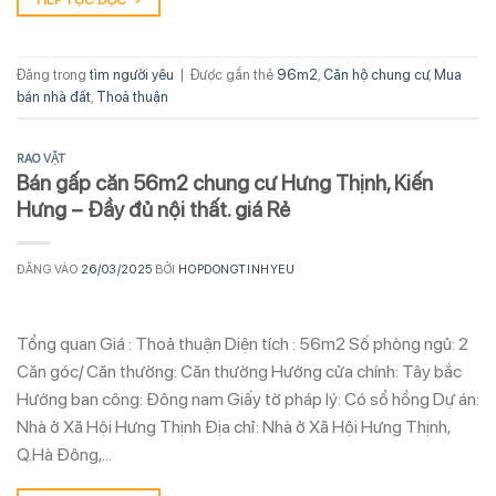
Đăng trong
tìm người yêu
|
Được gắn thẻ
96m2
,
Căn hộ chung cư
,
Mua
bán nhà đất
,
Thoả thuận
RAO VẶT
Bán gấp căn 56m2 chung cư Hưng Thịnh, Kiến
Hưng – Đầy đủ nội thất. giá Rẻ
ĐĂNG VÀO
26/03/2025
BỞI
HOPDONGTINHYEU
Tổng quan Giá : Thoả thuận Diện tích : 56m2 Số phòng ngủ: 2
Căn góc/ Căn thường: Căn thường Hướng cửa chính: Tây bắc
Hướng ban công: Đông nam Giấy tờ pháp lý: Có sổ hồng Dự án:
Nhà ở Xã Hội Hưng Thịnh Địa chỉ: Nhà ở Xã Hội Hưng Thịnh,
Q.Hà Đông,…