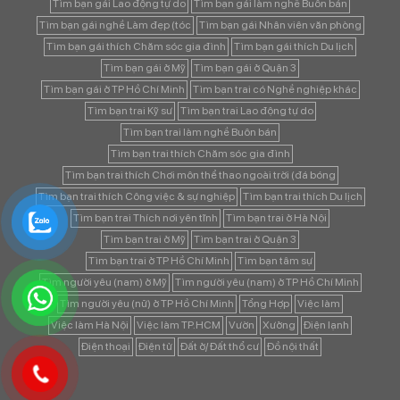
Tìm bạn gái Lao động tự do
Tìm bạn gái làm nghề Buôn bán
Tìm bạn gái nghề Làm đẹp (tóc
Tìm bạn gái Nhân viên văn phòng
Tìm bạn gái thích Chăm sóc gia đình
Tìm bạn gái thích Du lịch
Tìm bạn gái ở Mỹ
Tìm bạn gái ở Quận 3
Tìm bạn gái ở TP Hồ Chí Minh
Tìm bạn trai có Nghề nghiệp khác
Tìm bạn trai Kỹ sư
Tìm bạn trai Lao động tự do
Tìm bạn trai làm nghề Buôn bán
Tìm bạn trai thích Chăm sóc gia đình
Tìm bạn trai thích Chơi môn thể thao ngoài trời (đá bóng
Tìm bạn trai thích Công việc & sự nghiệp
Tìm bạn trai thích Du lịch
Tìm bạn trai Thích nơi yên tĩnh
Tìm bạn trai ở Hà Nội
Tìm bạn trai ở Mỹ
Tìm bạn trai ở Quận 3
Tìm bạn trai ở TP Hồ Chí Minh
Tìm bạn tâm sự
Tìm người yêu (nam) ở Mỹ
Tìm người yêu (nam) ở TP Hồ Chí Minh
Tìm người yêu (nữ) ở TP Hồ Chí Minh
Tổng Hợp
Việc làm
Việc làm Hà Nội
Việc làm TP.HCM
Vườn
Xưởng
Điện lạnh
Điện thoại
Điện tử
Đất ở/ Đất thổ cư
Đồ nội thất