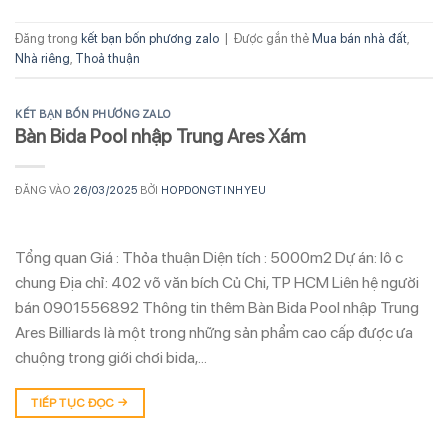
Đăng trong
kết bạn bốn phương zalo
|
Được gắn thẻ
Mua bán nhà đất
,
Nhà riêng
,
Thoả thuận
KẾT BẠN BỐN PHƯƠNG ZALO
Bàn Bida Pool nhập Trung Ares Xám
ĐĂNG VÀO
26/03/2025
BỞI
HOPDONGTINHYEU
Tổng quan Giá : Thỏa thuận Diện tích : 5000m2 Dự án: lô c
chung Địa chỉ: 402 võ văn bích Củ Chi, TP HCM Liên hệ người
bán 0901556892 Thông tin thêm Bàn Bida Pool nhập Trung
Ares Billiards là một trong những sản phẩm cao cấp được ưa
chuộng trong giới chơi bida,…
TIẾP TỤC ĐỌC
→