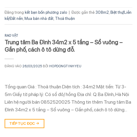
Đăng trong
kết bạn bốn phương zalo
|
Được gắn thẻ
308m2
,
Biệt thự/Liền
kề/Đất nền
,
Mua bán nhà đất
,
Thoả thuận
RAO VẶT
Trung tâm Ba Đình 34m2 x 5 tầng – Sổ vuông –
Gần phố, cách ô tô dừng đỗ.
ĐĂNG VÀO
26/03/2025
BỞI
HOPDONGTINHYEU
Tổng quan Giá : Thoả thuận Diện tích : 34m2 Mặt tiền: Từ 3-
5m Giấy tờ pháp lý: Có sổ đỏ/ hồng Địa chỉ: Q. Ba Đình, Hà Nội
Liên hệ người bán 0852520025 Thông tin thêm Trung tâm Ba
Đình 34m2 x 5 tầng – Sổ vuông – Gần phố, cách ô tô dừng…
TIẾP TỤC ĐỌC
→