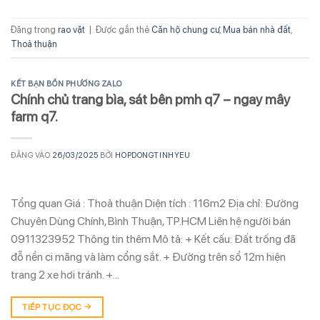
Đăng trong
rao vặt
|
Được gắn thẻ
Căn hộ chung cư
,
Mua bán nhà đất
,
Thoả thuận
KẾT BẠN BỐN PHƯƠNG ZALO
Chính chủ trang bìa, sát bên pmh q7 – ngay mây
farm q7.
ĐĂNG VÀO
26/03/2025
BỞI
HOPDONGTINHYEU
Tổng quan Giá : Thoả thuận Diện tích : 116m2 Địa chỉ: Đường
Chuyên Dùng Chính, Bình Thuận, TP.HCM Liên hệ người bán
0911323952 Thông tin thêm Mô tả: + Kết cấu: Đất trống đã
đỗ nền ci măng và làm cổng sắt. + Đường trên sổ 12m hiện
trang 2 xe hơi tránh. +…
TIẾP TỤC ĐỌC
→