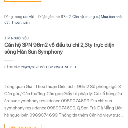
Đăng trong
rao vặt
|
Được gắn thẻ
67m2
,
Căn hộ chung cư
,
Mua bán nhà
đất
,
Thoả thuận
TÌM NGƯỜI YÊU
Căn hộ 3PN 96m2 vố đầu tư chỉ 2,3ty trực diện
sông Hàn Sun Symphony
ĐĂNG VÀO
26/03/2025
BỞI
HOPDONGTINHYEU
Tổng quan Giá : Thoả thuận Diện tích : 96m2 Số phòng ngủ: 3
Căn góc/ Căn thường: Căn góc Giấy tờ pháp lý: Có sổ hồng Dự
án: sun symphony ressidence 0989074699 Địa chỉ: sun
symphony ressidence 0989074699, Q.Sơn Trà, Đà Nẵng Liên
hệ người bán 0989074699 Thông tin thêm Căn hộ view trực…
TIẾP TỤC ĐỌC
→