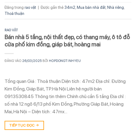
Đăng trong
rao vặt
|
Được gắn thẻ
34m2
,
Mua bán nhà đất
,
Nhà riêng
,
Thoả thuận
RAO VẶT
Bán nhà 5 tầng, nội thất đẹp, có thang máy, ô tô đỗ
cửa phố kim đồng, giáp bát, hoàng mai
ĐĂNG VÀO
26/03/2025
BỞI
HOPDONGTINHYEU
Tổng quan Giá : Thoả thuận Diện tích : 47m2 Địa chỉ: Đường
Kim Đồng, Giáp Bát, TP.Hà Nội Liên hệ người bán
0913530845 Thông tin thêm Chính chủ cần 5 tầng Địa chỉ :
số nhà 12 ngõ 6/13 phố Kim Đồng, Phường Giáp Bát, Hoàng
Mai, Hà Nội – Diện tích : 47mx…
TIẾP TỤC ĐỌC
→