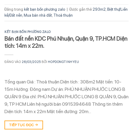
Đăng trong
kết bạn bốn phương zalo
|
Được gắn thẻ
293m2
,
Biệt thự/Liền
kề/Đất nền
,
Mua bán nhà đất
,
Thoả thuận
KẾT BẠN BỐN PHƯƠNG ZALO
Bán đất nền KDC Phú Nhuận, Quận 9, TP.HCM Diện
tích: 14m x 22m.
ĐĂNG VÀO
26/03/2025
BỞI
HOPDONGTINHYEU
Tổng quan Giá : Thoả thuận Diện tích : 308m2 Mặt tiền: 10-
15m Hướng: Đông nam Dự án: PHÚ NHUẬN PHƯỚC LONG B
QUẬN 9 Địa chỉ: PHÚ NHUẬN PHƯỚC LONG B QUẬN 9, Quận
9, TP HCM Liên hệ người bán 0915394648 Thông tin thêm
Diện tích: 14m x 22m Mặt tiền đường: 20m…
TIẾP TỤC ĐỌC
→