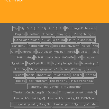
Hòa, Hà Nội
2 tỷ
3 tỷ
5
5 tỷ
6
6 tỷ
7
8 tỷ
9 tỷ
Bán hàng - Kinh doanh
Bóng đá
Cho thuê
Chào bán
chạy bộ...)
Căn hộ chung cư
Cơ hội giao thương
du lịch
Gia dụng
Giải trí
giảng viên...)
giản đơn...)
hopdongtinhyeu
hopdongtinhyeu.vn
Hà Nội
Kho
Khác
Kinh doanh
Kỹ thuật số
Mua bán nhà đất
Mua sắm
Máy
máy tính bảng
Máy tính và Laptop
Mẹ Và Bé
nail
ndag.net
Ngoại thất
Người yêu lâu dài
Người yêu ngắn hạn
Nhà mặt phố
Nhà riêng
Nhà riêng/ nguyên căn
Nhà trọ/ Phòng trọ
spa...)
Sự kiện:
tennis
Thoả thuận
thương mại
Thế giới
Thể thao
Thời sự
Thời trang nam
Thời trang nữ
Tin tức trong ngày
Trang chủ
Trang phục
Tìm bạn bè mới
Tìm bạn bốn phương Bình Dương
Tìm bạn bốn phương Hà Nội
Tìm bạn bốn phương Mỹ
Tìm bạn bốn phương TP Hồ Chí Minh
Tìm bạn bốn phương Đồng Nai
Tìm bạn gái có Nghề nghiệp khác