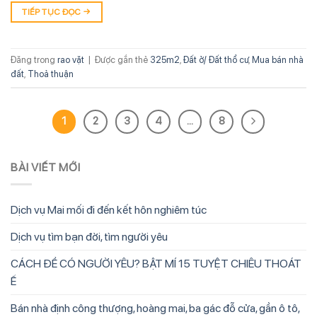
TIẾP TỤC ĐỌC
→
Đăng trong
rao vặt
|
Được gắn thẻ
325m2
,
Đất ở/ Đất thổ cư
,
Mua bán nhà
đất
,
Thoả thuận
1
2
3
4
…
8
BÀI VIẾT MỚI
Dịch vụ Mai mối đi đến kết hôn nghiêm túc
Dịch vụ tìm bạn đời, tìm người yêu
CÁCH ĐỂ CÓ NGƯỜI YÊU? BẬT MÍ 15 TUYỆT CHIÊU THOÁT
Ế
Bán nhà định công thượng, hoàng mai, ba gác đỗ cửa, gần ô tô,