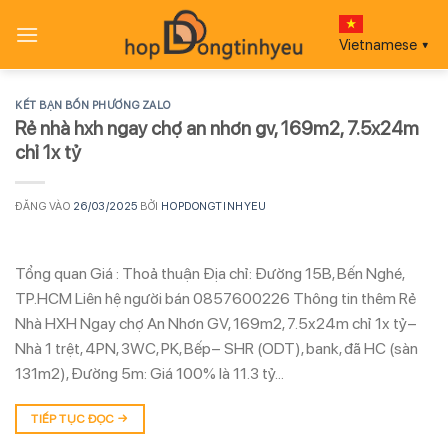
Bỏ
qua
Vietnamese
▼
nội
dung
KẾT BẠN BỐN PHƯƠNG ZALO
Rẻ nhà hxh ngay chợ an nhơn gv, 169m2, 7.5x24m
chỉ 1x tỷ
ĐĂNG VÀO
26/03/2025
BỞI
HOPDONGTINHYEU
Tổng quan Giá : Thoả thuận Địa chỉ: Đường 15B, Bến Nghé,
TP.HCM Liên hệ người bán 0857600226 Thông tin thêm Rẻ
Nhà HXH Ngay chợ An Nhơn GV, 169m2, 7.5x24m chỉ 1x tỷ–
Nhà 1 trệt, 4PN, 3WC, PK, Bếp– SHR (ODT), bank, đã HC (sàn
131m2), Đường 5m: Giá 100% là 11.3 tỷ…
TIẾP TỤC ĐỌC
→