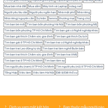
Cơ hội giao thương
hopdongtinhyeu
hopdongtinhyeu.vn
Hà Nội
Khác
Mua bán nhà đất
Mua sắm
Máy tính và Laptop
ndag.net
Người yêu lâu dài
Người yêu ngắn hạn
Nhà mặt phố
Nhà riêng
Nhà riêng/ nguyên căn
Sự kiện:
tennis
thương mại
Trang chủ
Tìm bạn bè mới
Tìm bạn bốn phương Hà Nội
Tìm bạn bốn phương Mỹ
Tìm bạn bốn phương TP Hồ Chí Minh
Tìm bạn gái có Nghề nghiệp khác
Tìm bạn gái thích Chăm sóc gia đình
Tìm bạn gái thích Du lịch
Tìm bạn gái ở TP Hồ Chí Minh
Tìm bạn trai có Nghề nghiệp khác
Tìm bạn trai Lao động tự do
Tìm bạn trai làm nghề Buôn bán
Tìm bạn trai thích Chăm sóc gia đình
Tìm bạn trai ở Mỹ
Tìm bạn trai ở TP Hồ Chí Minh
Tìm bạn tâm sự
Tìm người yêu (nam) ở TP Hồ Chí Minh
Tìm người yêu (nữ) ở TP Hồ Chí Minh
Tổng Hợp
Việc làm
Việc làm Hà Nội
Đất ở/ Đất thổ cư
Dịch vụ xem mặt kết hôn
Bạn thuộc mẫu người nào