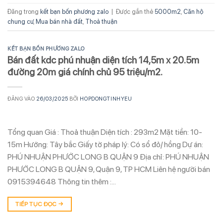
Đăng trong
kết bạn bốn phương zalo
|
Được gắn thẻ
5000m2
,
Căn hộ
chung cư
,
Mua bán nhà đất
,
Thoả thuận
KẾT BẠN BỐN PHƯƠNG ZALO
Bán đất kdc phú nhuận diện tích 14,5m x 20.5m
đường 20m giá chính chủ 95 triệu/m2.
ĐĂNG VÀO
26/03/2025
BỞI
HOPDONGTINHYEU
Tổng quan Giá : Thoả thuận Diện tích : 293m2 Mặt tiền: 10-
15m Hướng: Tây bắc Giấy tờ pháp lý: Có sổ đỏ/ hồng Dự án:
PHÚ NHUẬN PHƯỚC LONG B QUẬN 9 Địa chỉ: PHÚ NHUẬN
PHƯỚC LONG B QUẬN 9, Quận 9, TP HCM Liên hệ người bán
0915394648 Thông tin thêm :…
TIẾP TỤC ĐỌC
→