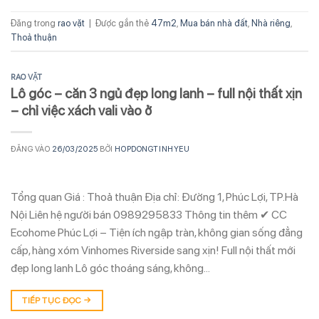
Đăng trong
rao vặt
|
Được gắn thẻ
47m2
,
Mua bán nhà đất
,
Nhà riêng
,
Thoả thuận
RAO VẶT
Lô góc – căn 3 ngủ đẹp long lanh – full nội thất xịn
– chỉ việc xách vali vào ở
ĐĂNG VÀO
26/03/2025
BỞI
HOPDONGTINHYEU
Tổng quan Giá : Thoả thuận Địa chỉ: Đường 1, Phúc Lợi, TP.Hà
Nội Liên hệ người bán 0989295833 Thông tin thêm ✔ CC
Ecohome Phúc Lợi – Tiện ích ngập tràn, không gian sống đẳng
cấp, hàng xóm Vinhomes Riverside sang xịn! Full nội thất mới
đẹp long lanh Lô góc thoáng sáng, không…
TIẾP TỤC ĐỌC
→