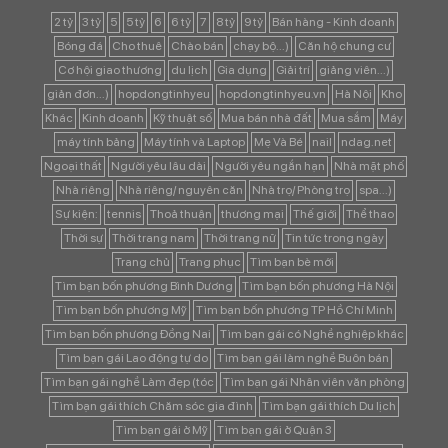
2 tỷ
3 tỷ
5
5 tỷ
6
6 tỷ
7
8 tỷ
9 tỷ
Bán hàng - Kinh doanh
Bóng đá
Cho thuê
Chào bán
chạy bộ...)
Căn hộ chung cư
Cơ hội giao thương
du lịch
Gia dụng
Giải trí
giảng viên...)
giản đơn...)
hopdongtinhyeu
hopdongtinhyeu.vn
Hà Nội
Kho
Khác
Kinh doanh
Kỹ thuật số
Mua bán nhà đất
Mua sắm
Máy
máy tính bảng
Máy tính và Laptop
Mẹ Và Bé
nail
ndag.net
Ngoại thất
Người yêu lâu dài
Người yêu ngắn hạn
Nhà mặt phố
Nhà riêng
Nhà riêng/ nguyên căn
Nhà trọ/ Phòng trọ
spa...)
Sự kiện:
tennis
Thoả thuận
thương mại
Thế giới
Thể thao
Thời sự
Thời trang nam
Thời trang nữ
Tin tức trong ngày
Trang chủ
Trang phục
Tìm bạn bè mới
Tìm bạn bốn phương Bình Dương
Tìm bạn bốn phương Hà Nội
Tìm bạn bốn phương Mỹ
Tìm bạn bốn phương TP Hồ Chí Minh
Tìm bạn bốn phương Đồng Nai
Tìm bạn gái có Nghề nghiệp khác
Tìm bạn gái Lao động tự do
Tìm bạn gái làm nghề Buôn bán
Tìm bạn gái nghề Làm đẹp (tóc
Tìm bạn gái Nhân viên văn phòng
Tìm bạn gái thích Chăm sóc gia đình
Tìm bạn gái thích Du lịch
Tìm bạn gái ở Mỹ
Tìm bạn gái ở Quận 3