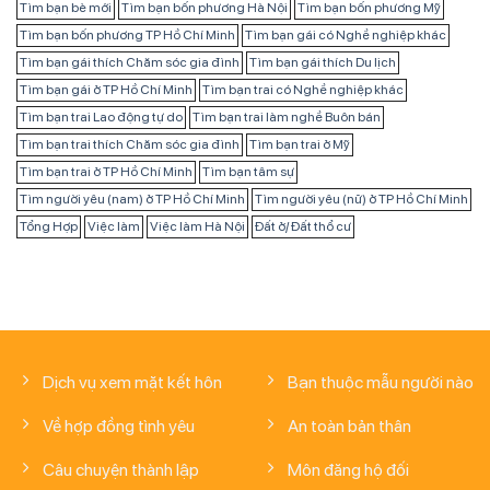
Tìm bạn bè mới
Tìm bạn bốn phương Hà Nội
Tìm bạn bốn phương Mỹ
Tìm bạn bốn phương TP Hồ Chí Minh
Tìm bạn gái có Nghề nghiệp khác
Tìm bạn gái thích Chăm sóc gia đình
Tìm bạn gái thích Du lịch
Tìm bạn gái ở TP Hồ Chí Minh
Tìm bạn trai có Nghề nghiệp khác
Tìm bạn trai Lao động tự do
Tìm bạn trai làm nghề Buôn bán
Tìm bạn trai thích Chăm sóc gia đình
Tìm bạn trai ở Mỹ
Tìm bạn trai ở TP Hồ Chí Minh
Tìm bạn tâm sự
Tìm người yêu (nam) ở TP Hồ Chí Minh
Tìm người yêu (nữ) ở TP Hồ Chí Minh
Tổng Hợp
Việc làm
Việc làm Hà Nội
Đất ở/ Đất thổ cư
Dịch vụ xem mặt kết hôn
Bạn thuộc mẫu người nào
Về hợp đồng tình yêu
An toàn bản thân
Câu chuyện thành lập
Môn đăng hộ đối