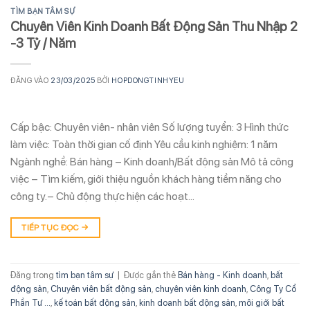
TÌM BẠN TÂM SỰ
Chuyên Viên Kinh Doanh Bất Động Sản Thu Nhập 2
-3 Tỷ / Năm
ĐĂNG VÀO
23/03/2025
BỞI
HOPDONGTINHYEU
Cấp bậc: Chuyên viên- nhân viên Số lượng tuyển: 3 Hình thức
làm việc: Toàn thời gian cố định Yêu cầu kinh nghiệm: 1 năm
Ngành nghề: Bán hàng – Kinh doanh/Bất động sản Mô tả công
việc – Tìm kiếm, giới thiệu nguồn khách hàng tiềm năng cho
công ty.– Chủ động thực hiện các hoạt…
TIẾP TỤC ĐỌC
→
Đăng trong
tìm bạn tâm sự
|
Được gắn thẻ
Bán hàng - Kinh doanh
,
bất
động sản
,
Chuyên viên bất động sản
,
chuyên viên kinh doanh
,
Công Ty Cổ
Phần Tư ...
,
kế toán bất động sản
,
kinh doanh bất động sản
,
môi giới bất