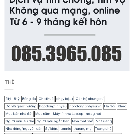
THẺ
5 tỷ
8 tỷ
Bóng đá
Cho thuê
chạy bộ...)
Căn hộ chung cư
Cơ hội giao thương
hopdongtinhyeu
hopdongtinhyeu.vn
Hà Nội
Khác
Mua bán nhà đất
Mua sắm
Máy tính và Laptop
ndag.net
Người yêu lâu dài
Người yêu ngắn hạn
Nhà mặt phố
Nhà riêng
Nhà riêng/ nguyên căn
Sự kiện:
tennis
thương mại
Trang chủ