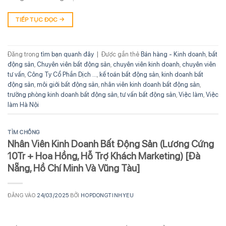
TIẾP TỤC ĐỌC
→
Đăng trong
tìm bạn quanh đây
|
Được gắn thẻ
Bán hàng - Kinh doanh
,
bất
động sản
,
Chuyên viên bất động sản
,
chuyên viên kinh doanh
,
chuyên viên
tư vấn
,
Công Ty Cổ Phần Dịch ...
,
kế toán bất động sản
,
kinh doanh bất
động sản
,
môi giới bất động sản
,
nhân viên kinh doanh bất động sản
,
trưởng phòng kinh doanh bất động sản
,
tư vấn bất động sản
,
Việc làm
,
Việc
làm Hà Nội
TÌM CHỒNG
Nhân Viên Kinh Doanh Bất Động Sản (Lương Cứng
10Tr + Hoa Hồng, Hỗ Trợ Khách Marketing) [Đà
Nẵng, Hồ Chí Minh Và Vũng Tàu]
ĐĂNG VÀO
24/03/2025
BỞI
HOPDONGTINHYEU