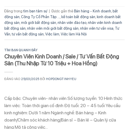
Đăng trong
tìm bạn tâm sự
|
Được gắn thẻ
Bán hàng - Kinh doanh
,
bất
động sản
,
Công Ty Cổ Phần Tập ...
,
kế toán bất động sản
,
kinh doanh bất
động sản
,
môi giới bất động sản
,
nhân viên đào tạo
,
nhân viên kinh doanh
bất động sản
,
nhân viên môi giới bất động sản
,
nhân viên tư vấn visa
,
Tư
Vấn
,
tư vấn bất động sản
,
Việc làm
,
Việc làm Hà Nội
TÌM BẠN QUANH ĐÂY
Chuyên Viên Kinh Doanh / Sale / Tư Vấn Bất Động
Sản (Thu Nhập Từ 10 Triệu + Hoa Hồng)
ĐĂNG VÀO
25/03/2025
BỞI
HOPDONGTINHYEU
Cấp bậc: Chuyên viên- nhân viên Số lượng tuyển: 10 Hình thức
làm việc: Toàn thời gian cố định Độ tuổi: 20 – 45 tuổi Yêu cầu
kinh nghiệm: Dưới 1 năm Ngành nghề: Bán hàng – Kinh
doanh/Chăm sóc khách hàng/Bán sỉ – Bán lẻ – Quản lý cửa
hàng Mô tả công việc…