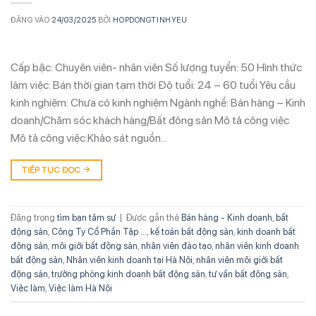
ĐĂNG VÀO
24/03/2025
BỞI
HOPDONGTINHYEU
Cấp bậc: Chuyên viên- nhân viên Số lượng tuyển: 50 Hình thức
làm việc: Bán thời gian tạm thời Độ tuổi: 24 – 60 tuổi Yêu cầu
kinh nghiệm: Chưa có kinh nghiệm Ngành nghề: Bán hàng – Kinh
doanh/Chăm sóc khách hàng/Bất động sản Mô tả công việc
Mô tả công việc:Khảo sát nguồn…
TIẾP TỤC ĐỌC
→
Đăng trong
tìm bạn tâm sự
|
Được gắn thẻ
Bán hàng - Kinh doanh
,
bất
động sản
,
Công Ty Cổ Phần Tập ...
,
kế toán bất động sản
,
kinh doanh bất
động sản
,
môi giới bất động sản
,
nhân viên đào tạo
,
nhân viên kinh doanh
bất động sản
,
Nhân viên kinh doanh tại Hà Nội
,
nhân viên môi giới bất
động sản
,
trưởng phòng kinh doanh bất động sản
,
tư vấn bất động sản
,
Việc làm
,
Việc làm Hà Nội