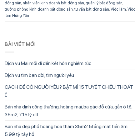
động sản
,
nhân viên kinh doanh bất động sản
,
quản lý bất động sản
,
trưởng phòng kinh doanh bất động sản
,
tư vấn bất động sản
,
Việc làm
,
Việc
làm Hưng Yên
BÀI VIẾT MỚI
Dịch vụ Mai mối đi đến kết hôn nghiêm túc
Dịch vụ tìm bạn đời, tìm người yêu
CÁCH ĐỂ CÓ NGƯỜI YÊU? BẬT MÍ 15 TUYỆT CHIÊU THOÁT
Ế
Bán nhà định công thượng, hoàng mai, ba gác đỗ cửa, gần ô tô,
35m2, 7.15tỷ ctl
Bán nhà đẹp phố hoàng hoa thám 35m2 5tầng mặt tiền 3m
5.99 tỷ tây hồ