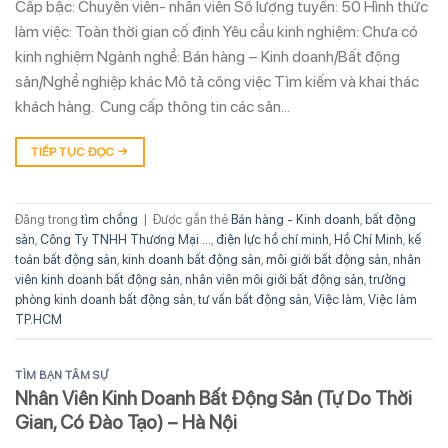
Cấp bậc: Chuyên viên- nhân viên Số lượng tuyển: 50 Hình thức
làm việc: Toàn thời gian cố định Yêu cầu kinh nghiệm: Chưa có
kinh nghiệm Ngành nghề: Bán hàng – Kinh doanh/Bất động
sản/Nghề nghiệp khác Mô tả công việc Tìm kiếm và khai thác
khách hàng. Cung cấp thông tin các sản…
TIẾP TỤC ĐỌC
→
Đăng trong
tìm chồng
|
Được gắn thẻ
Bán hàng - Kinh doanh
,
bất động
sản
,
Công Ty TNHH Thương Mại ...
,
điện lực hồ chí minh
,
Hồ Chí Minh
,
kế
toán bất động sản
,
kinh doanh bất động sản
,
môi giới bất động sản
,
nhân
viên kinh doanh bất động sản
,
nhân viên môi giới bất động sản
,
trưởng
phòng kinh doanh bất động sản
,
tư vấn bất động sản
,
Việc làm
,
Việc làm
TP.HCM
TÌM BẠN TÂM SỰ
Nhân Viên Kinh Doanh Bất Động Sản (Tự Do Thời
Gian, Có Đào Tạo) – Hà Nội