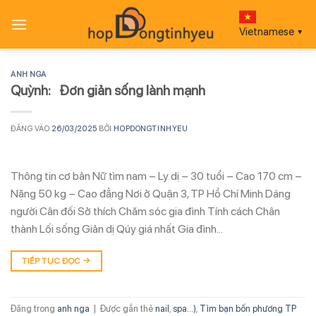
Bỏ
qua
Vietnamese
▼
nội
dung
ANH NGA
Quỳnh: Đơn giản sống lành mạnh
ĐĂNG VÀO
26/03/2025
BỞI
HOPDONGTINHYEU
Thông tin cơ bản Nữ tìm nam – Ly dị – 30 tuổi – Cao 170 cm –
Nặng 50 kg – Cao đẳng Nơi ở Quận 3, TP Hồ Chí Minh Dáng
người Cân đối Sở thích Chăm sóc gia đình Tính cách Chân
thành Lối sống Giản dị Qúy giá nhất Gia đình…
TIẾP TỤC ĐỌC
→
Đăng trong
anh nga
|
Được gắn thẻ
nail
,
spa...)
,
Tìm bạn bốn phương TP