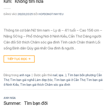
Kim: Không tìm nữa
ĐĂNG VÀO
26/03/2025
BỞI
HOPDONGTINHYEU
Thông tin cơ bản Nữ tìm nam – Ly dị – 41 tuổi – Cao 156 cm –
Nặng 50 kg – Phổ thông Nơi ở Ninh Kiều, Cần Thơ Dáng người
Cân đối Sở thích Chăm sóc gia đình Tính cách Chân thành Lối
sống Bình dân Qúy giá nhất Gia đình & người…
TIẾP TỤC ĐỌC
→
Đăng trong
anh nga
|
Được gắn thẻ
nail
,
spa...)
,
Tìm bạn bốn phương Cần
Thơ
,
Tìm bạn gái nghề Làm đẹp (tóc
,
Tìm bạn gái ở Cần Thơ
,
Tìm bạn gái
ở Ninh Kiều
,
Tìm bạn gái thích Chăm sóc gia đình
ANH NGA
Summer: Tìm bạn đời