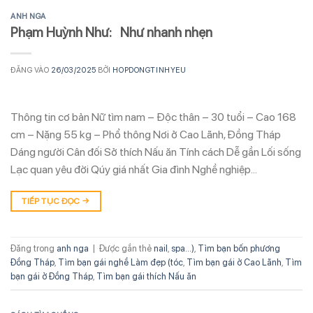
ANH NGA
Phạm Huỳnh Như: Như nhanh nhẹn
ĐĂNG VÀO
26/03/2025
BỞI
HOPDONGTINHYEU
Thông tin cơ bản Nữ tìm nam – Độc thân – 30 tuổi – Cao 168
cm – Nặng 55 kg – Phổ thông Nơi ở Cao Lãnh, Đồng Tháp
Dáng người Cân đối Sở thích Nấu ăn Tính cách Dễ gần Lối sống
Lạc quan yêu đời Qúy giá nhất Gia đình Nghề nghiệp…
TIẾP TỤC ĐỌC
→
Đăng trong
anh nga
|
Được gắn thẻ
nail
,
spa...)
,
Tìm bạn bốn phương
Đồng Tháp
,
Tìm bạn gái nghề Làm đẹp (tóc
,
Tìm bạn gái ở Cao Lãnh
,
Tìm
bạn gái ở Đồng Tháp
,
Tìm bạn gái thích Nấu ăn