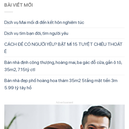
BÀI VIẾT MỚI
Dịch vụ Mai mối đi đến kết hôn nghiêm túc
Dịch vụ tìm bạn đời, tìm người yêu
CÁCH ĐỂ CÓ NGƯỜI YÊU? BẬT MÍ 15 TUYỆT CHIÊU THOÁT
Ế
Bán nhà định công thượng, hoàng mai, ba gác đỗ cửa, gần ô tô,
35m2, 7.15tỷ ctl
Bán nhà đẹp phố hoàng hoa thám 35m2 5tầng mặt tiền 3m
5.99 tỷ tây hồ
Advertisement