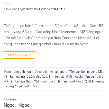
ĐĂNG VÀO
26/03/2025
BỞI
HOPDONGTINHYEU
Thông tin cơ bản Nữ tìm nam – Độc thân – 45 tuổi – Cao 155
cm – Nặng 53 kg – Cao đẳng Nơi ở Minnesota, Mỹ Dáng người
Cân đối Sở thích Chăm sóc gia đình Tính cách Nhân hậu Lối
sống Lành mạnh Qúy giá nhất Danh dự & uy tín Nghề…
TIẾP TỤC ĐỌC
→
Đăng trong
anh nga
|
Được gắn thẻ
nail
,
spa...)
,
Tìm bạn bốn phương Mỹ
,
Tìm bạn gái nghề Làm đẹp (tóc
,
Tìm bạn gái ở Minnesota
,
Tìm bạn gái ở
Mỹ
,
Tìm bạn gái thích Chăm sóc gia đình
,
Tìm người yêu (nữ) ở Minnesota
,
Tìm người yêu (nữ) ở Mỹ
ANH NGA
Ngọc: Ngoc