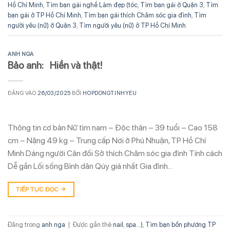
Hồ Chí Minh
,
Tìm bạn gái nghề Làm đẹp (tóc
,
Tìm bạn gái ở Quận 3
,
Tìm
bạn gái ở TP Hồ Chí Minh
,
Tìm bạn gái thích Chăm sóc gia đình
,
Tìm
người yêu (nữ) ở Quận 3
,
Tìm người yêu (nữ) ở TP Hồ Chí Minh
ANH NGA
Bảo anh: Hiền và thật!
ĐĂNG VÀO
26/03/2025
BỞI
HOPDONGTINHYEU
Thông tin cơ bản Nữ tìm nam – Độc thân – 39 tuổi – Cao 158
cm – Nặng 49 kg – Trung cấp Nơi ở Phú Nhuận, TP Hồ Chí
Minh Dáng người Cân đối Sở thích Chăm sóc gia đình Tính cách
Dễ gần Lối sống Bình dân Qúy giá nhất Gia đình…
TIẾP TỤC ĐỌC
→
Đăng trong
anh nga
|
Được gắn thẻ
nail
,
spa...)
,
Tìm bạn bốn phương TP