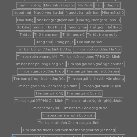
máy tính bảng
Máy tính và Laptop
Mẹ Và Bé
nail
ndag.net
Ngoại thất
Người yêu lâu dài
Người yêu ngắn hạn
Nhà mặt phố
Nhà riêng
Nhà riêng/ nguyên căn
Nhà trọ/ Phòng trọ
spa...)
Sự kiện:
tennis
Thoả thuận
thương mại
Thế giới
Thể thao
Thời sự
Thời trang nam
Thời trang nữ
Tin tức trong ngày
Trang chủ
Trang phục
Tìm bạn bè mới
Tìm bạn bốn phương Bình Dương
Tìm bạn bốn phương Hà Nội
Tìm bạn bốn phương Mỹ
Tìm bạn bốn phương TP Hồ Chí Minh
Tìm bạn bốn phương Đồng Nai
Tìm bạn gái có Nghề nghiệp khác
Tìm bạn gái Lao động tự do
Tìm bạn gái làm nghề Buôn bán
Tìm bạn gái nghề Làm đẹp (tóc
Tìm bạn gái Nhân viên văn phòng
Tìm bạn gái thích Chăm sóc gia đình
Tìm bạn gái thích Du lịch
Tìm bạn gái ở Mỹ
Tìm bạn gái ở Quận 3
Tìm bạn gái ở TP Hồ Chí Minh
Tìm bạn trai có Nghề nghiệp khác
Tìm bạn trai Kỹ sư
Tìm bạn trai Lao động tự do
Tìm bạn trai làm nghề Buôn bán
Tìm bạn trai thích Chăm sóc gia đình
Tìm bạn trai thích Chơi môn thể thao ngoài trời (đá bóng