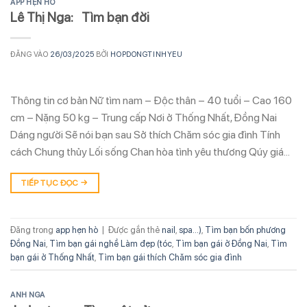
APP HẸN HÒ
Lê Thị Nga: Tìm bạn đời
ĐĂNG VÀO
26/03/2025
BỞI
HOPDONGTINHYEU
Thông tin cơ bản Nữ tìm nam – Độc thân – 40 tuổi – Cao 160
cm – Nặng 50 kg – Trung cấp Nơi ở Thống Nhất, Đồng Nai
Dáng người Sẽ nói bạn sau Sở thích Chăm sóc gia đình Tính
cách Chung thủy Lối sống Chan hòa tình yêu thương Qúy giá…
TIẾP TỤC ĐỌC
→
Đăng trong
app hẹn hò
|
Được gắn thẻ
nail
,
spa...)
,
Tìm bạn bốn phương
Đồng Nai
,
Tìm bạn gái nghề Làm đẹp (tóc
,
Tìm bạn gái ở Đồng Nai
,
Tìm
bạn gái ở Thống Nhất
,
Tìm bạn gái thích Chăm sóc gia đình
ANH NGA