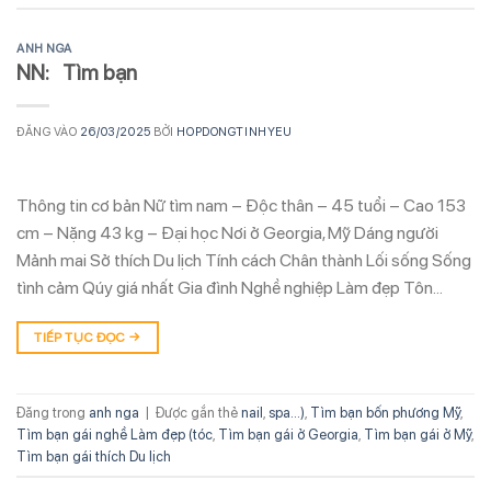
ANH NGA
NN: Tìm bạn
ĐĂNG VÀO
26/03/2025
BỞI
HOPDONGTINHYEU
Thông tin cơ bản Nữ tìm nam – Độc thân – 45 tuổi – Cao 153
cm – Nặng 43 kg – Đại học Nơi ở Georgia, Mỹ Dáng người
Mảnh mai Sở thích Du lịch Tính cách Chân thành Lối sống Sống
tình cảm Qúy giá nhất Gia đình Nghề nghiệp Làm đẹp Tôn…
TIẾP TỤC ĐỌC
→
Đăng trong
anh nga
|
Được gắn thẻ
nail
,
spa...)
,
Tìm bạn bốn phương Mỹ
,
Tìm bạn gái nghề Làm đẹp (tóc
,
Tìm bạn gái ở Georgia
,
Tìm bạn gái ở Mỹ
,
Tìm bạn gái thích Du lịch