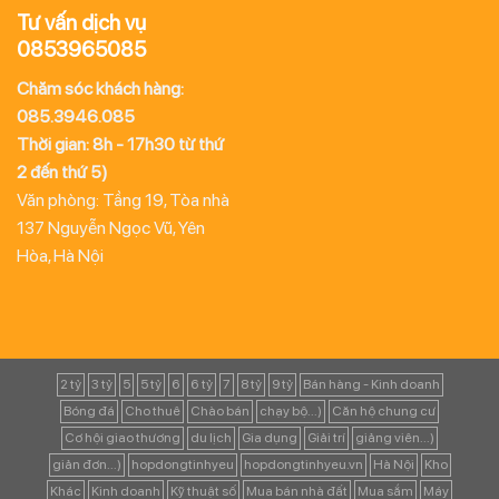
Tư vấn dịch vụ
0853965085
Chăm sóc khách hàng:
085.3946.085
Thời gian: 8h - 17h30 từ thứ
2 đến thứ 5)
Văn phòng: Tầng 19, Tòa nhà
137 Nguyễn Ngọc Vũ, Yên
Hòa, Hà Nội
2 tỷ
3 tỷ
5
5 tỷ
6
6 tỷ
7
8 tỷ
9 tỷ
Bán hàng - Kinh doanh
Bóng đá
Cho thuê
Chào bán
chạy bộ...)
Căn hộ chung cư
Cơ hội giao thương
du lịch
Gia dụng
Giải trí
giảng viên...)
giản đơn...)
hopdongtinhyeu
hopdongtinhyeu.vn
Hà Nội
Kho
Khác
Kinh doanh
Kỹ thuật số
Mua bán nhà đất
Mua sắm
Máy