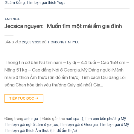
ở Lâm Đồng
,
Tìm bạn gái thích Yoga
ANH NGA
Jecsica nguyen: Muốn tìm một mái ấm gia đình
ĐĂNG VÀO
26/03/2025
BỞI
HOPDONGTINHYEU
Thông tin cơ bản Nữ tìm nam – Ly dị – 44 tuổi – Cao 159 cm –
Nặng 51 kg – Cao đẳng Nơi ở Georgia, Mỹ Dáng người Mảnh
mai Sở thích Ẩm thực (tín đồ ẩm thực) Tính cách Dịu dàng Lối
sống Chan hòa tình yêu thương Qúy giá nhất Gia…
TIẾP TỤC ĐỌC
→
Đăng trong
anh nga
|
Được gắn thẻ
nail
,
spa...)
,
Tìm bạn bốn phương Mỹ
,
Tìm bạn gái nghề Làm đẹp (tóc
,
Tìm bạn gái ở Georgia
,
Tìm bạn gái ở Mỹ
,
Tìm bạn gái thích Ẩm thực (tín đồ ẩm thực)