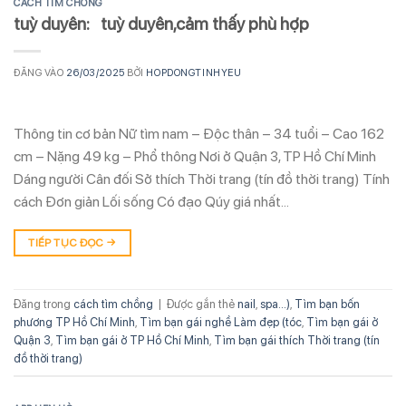
CÁCH TÌM CHỒNG
tuỳ duyên: tuỳ duyên,cảm thấy phù hợp
ĐĂNG VÀO
26/03/2025
BỞI
HOPDONGTINHYEU
Thông tin cơ bản Nữ tìm nam – Độc thân – 34 tuổi – Cao 162
cm – Nặng 49 kg – Phổ thông Nơi ở Quận 3, TP Hồ Chí Minh
Dáng người Cân đối Sở thích Thời trang (tín đồ thời trang) Tính
cách Đơn giản Lối sống Có đạo Qúy giá nhất…
TIẾP TỤC ĐỌC
→
Đăng trong
cách tìm chồng
|
Được gắn thẻ
nail
,
spa...)
,
Tìm bạn bốn
phương TP Hồ Chí Minh
,
Tìm bạn gái nghề Làm đẹp (tóc
,
Tìm bạn gái ở
Quận 3
,
Tìm bạn gái ở TP Hồ Chí Minh
,
Tìm bạn gái thích Thời trang (tín
đồ thời trang)