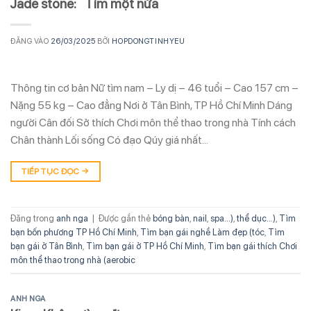
Jade stone: Tìm một nửa
ĐĂNG VÀO
26/03/2025
BỞI
HOPDONGTINHYEU
Thông tin cơ bản Nữ tìm nam – Ly dị – 46 tuổi – Cao 157 cm –
Nặng 55 kg – Cao đẳng Nơi ở Tân Bình, TP Hồ Chí Minh Dáng
người Cân đối Sở thích Chơi môn thể thao trong nhà Tính cách
Chân thành Lối sống Có đạo Qúy giá nhất…
TIẾP TỤC ĐỌC
→
Đăng trong
anh nga
|
Được gắn thẻ
bóng bàn
,
nail
,
spa...)
,
thể dục...)
,
Tìm
bạn bốn phương TP Hồ Chí Minh
,
Tìm bạn gái nghề Làm đẹp (tóc
,
Tìm
bạn gái ở Tân Bình
,
Tìm bạn gái ở TP Hồ Chí Minh
,
Tìm bạn gái thích Chơi
môn thể thao trong nhà (aerobic
ANH NGA