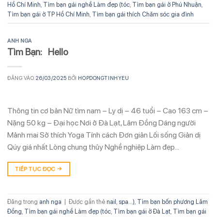
Hồ Chí Minh
,
Tìm bạn gái nghề Làm đẹp (tóc
,
Tìm bạn gái ở Phú Nhuận
,
Tìm bạn gái ở TP Hồ Chí Minh
,
Tìm bạn gái thích Chăm sóc gia đình
ANH NGA
Tìm Bạn: Hello
ĐĂNG VÀO
26/03/2025
BỞI
HOPDONGTINHYEU
Thông tin cơ bản Nữ tìm nam – Ly dị – 46 tuổi – Cao 163 cm –
Nặng 50 kg – Đại học Nơi ở Đà Lạt, Lâm Đồng Dáng người
Mảnh mai Sở thích Yoga Tính cách Đơn giản Lối sống Giản dị
Qúy giá nhất Lòng chung thủy Nghề nghiệp Làm đẹp…
TIẾP TỤC ĐỌC
→
Đăng trong
anh nga
|
Được gắn thẻ
nail
,
spa...)
,
Tìm bạn bốn phương Lâm
Đồng
,
Tìm bạn gái nghề Làm đẹp (tóc
,
Tìm bạn gái ở Đà Lạt
,
Tìm bạn gái