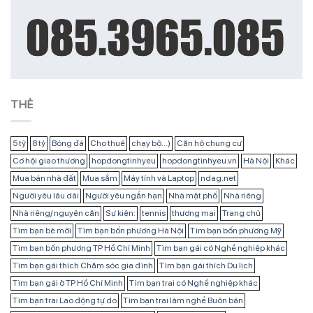
THẺ
5 tỷ
8 tỷ
Bóng đá
Cho thuê
chạy bộ...)
Căn hộ chung cư
Cơ hội giao thương
hopdongtinhyeu
hopdongtinhyeu.vn
Hà Nội
Khác
Mua bán nhà đất
Mua sắm
Máy tính và Laptop
ndag.net
Người yêu lâu dài
Người yêu ngắn hạn
Nhà mặt phố
Nhà riêng
Nhà riêng/ nguyên căn
Sự kiện:
tennis
thương mại
Trang chủ
Tìm bạn bè mới
Tìm bạn bốn phương Hà Nội
Tìm bạn bốn phương Mỹ
Tìm bạn bốn phương TP Hồ Chí Minh
Tìm bạn gái có Nghề nghiệp khác
Tìm bạn gái thích Chăm sóc gia đình
Tìm bạn gái thích Du lịch
Tìm bạn gái ở TP Hồ Chí Minh
Tìm bạn trai có Nghề nghiệp khác
Tìm bạn trai Lao động tự do
Tìm bạn trai làm nghề Buôn bán