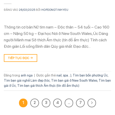
ĐĂNG VÀO
26/03/2025
BỞI
HOPDONGTINHYEU
Thông tin cơ bản Nữ tìm nam – Độc thân – 54 tuổi – Cao 160
cm – Nặng 50 kg – Đại học Nơi ở New South Wales, Úc Dáng
người Mảnh mai Sở thích Ẩm thực (tín đồ ẩm thực) Tính cách
Đơn giản Lối sống Bình dân Qúy giá nhất Đạo đức…
TIẾP TỤC ĐỌC
→
Đăng trong
anh nga
|
Được gắn thẻ
nail
,
spa...)
,
Tìm bạn bốn phương Úc
,
Tìm bạn gái nghề Làm đẹp (tóc
,
Tìm bạn gái ở New South Wales
,
Tìm bạn
gái ở Úc
,
Tìm bạn gái thích Ẩm thực (tín đồ ẩm thực)
1
2
3
4
…
7