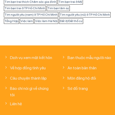
Tìm bạn trai thích Chăm sóc gia đình
Tìm bạn trai ở Mỹ
Tìm bạn trai ở TP Hồ Chí Minh
Tìm bạn tâm sự
Tìm người yêu (nam) ở TP Hồ Chí Minh
Tìm người yêu (nữ) ở TP Hồ Chí Minh
Tổng Hợp
Việc làm
Việc làm Hà Nội
Đất ở/ Đất thổ cư
Dịch vụ xem mặt kết hôn
Bạn thuộc mẫu người nào
Về hợp đồng tình yêu
An toàn bản thân
Câu chuyện thành lập
Môn đăng hộ đối
Báo chí nói gì về chúng
Sơ đồ trang
tôi
Liên hệ