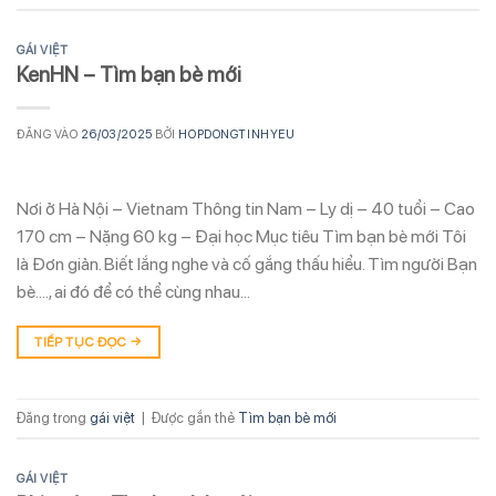
GÁI VIỆT
KenHN – Tìm bạn bè mới
ĐĂNG VÀO
26/03/2025
BỞI
HOPDONGTINHYEU
Nơi ở Hà Nội – Vietnam Thông tin Nam – Ly dị – 40 tuổi – Cao
170 cm – Nặng 60 kg – Đại học Mục tiêu Tìm bạn bè mới Tôi
là Đơn giản. Biết lắng nghe và cố gắng thấu hiểu. Tìm người Bạn
bè…., ai đó để có thể cùng nhau…
TIẾP TỤC ĐỌC
→
Đăng trong
gái việt
|
Được gắn thẻ
Tìm bạn bè mới
GÁI VIỆT