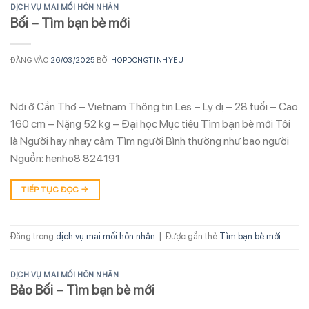
DỊCH VỤ MAI MỐI HÔN NHÂN
Bối – Tìm bạn bè mới
ĐĂNG VÀO
26/03/2025
BỞI
HOPDONGTINHYEU
Nơi ở Cần Thơ – Vietnam Thông tin Les – Ly dị – 28 tuổi – Cao
160 cm – Nặng 52 kg – Đại học Mục tiêu Tìm bạn bè mới Tôi
là Người hay nhạy cảm Tìm người Bình thường như bao người
Nguồn: henho8 824191
TIẾP TỤC ĐỌC
→
Đăng trong
dịch vụ mai mối hôn nhân
|
Được gắn thẻ
Tìm bạn bè mới
DỊCH VỤ MAI MỐI HÔN NHÂN
Bảo Bối – Tìm bạn bè mới