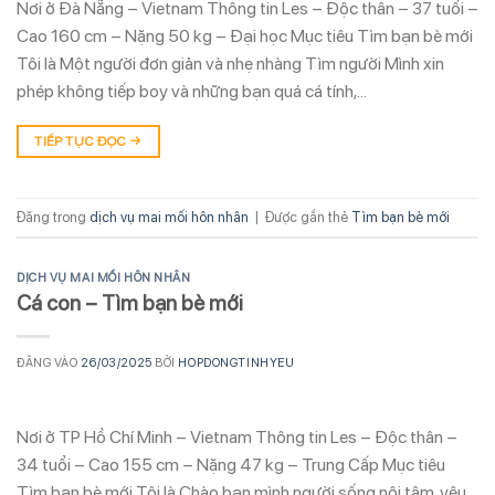
Nơi ở Đà Nẵng – Vietnam Thông tin Les – Độc thân – 37 tuổi –
Cao 160 cm – Nặng 50 kg – Đại học Mục tiêu Tìm bạn bè mới
Tôi là Một người đơn giản và nhẹ nhàng Tìm người Mình xin
phép không tiếp boy và những bạn quá cá tính,…
TIẾP TỤC ĐỌC
→
Đăng trong
dịch vụ mai mối hôn nhân
|
Được gắn thẻ
Tìm bạn bè mới
DỊCH VỤ MAI MỐI HÔN NHÂN
Cá con – Tìm bạn bè mới
ĐĂNG VÀO
26/03/2025
BỞI
HOPDONGTINHYEU
Nơi ở TP Hồ Chí Minh – Vietnam Thông tin Les – Độc thân –
34 tuổi – Cao 155 cm – Nặng 47 kg – Trung Cấp Mục tiêu
Tìm bạn bè mới Tôi là Chào bạn mình người sống nội tâm, yêu