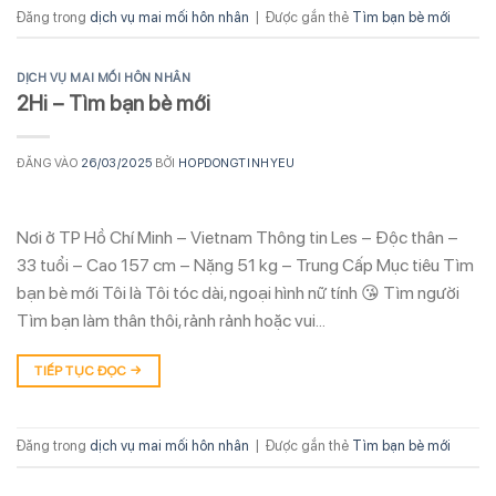
Đăng trong
dịch vụ mai mối hôn nhân
|
Được gắn thẻ
Tìm bạn bè mới
DỊCH VỤ MAI MỐI HÔN NHÂN
2Hi – Tìm bạn bè mới
ĐĂNG VÀO
26/03/2025
BỞI
HOPDONGTINHYEU
Nơi ở TP Hồ Chí Minh – Vietnam Thông tin Les – Độc thân –
33 tuổi – Cao 157 cm – Nặng 51 kg – Trung Cấp Mục tiêu Tìm
bạn bè mới Tôi là Tôi tóc dài, ngoại hình nữ tính 😘 Tìm người
Tìm bạn làm thân thôi, rảnh rảnh hoặc vui…
TIẾP TỤC ĐỌC
→
Đăng trong
dịch vụ mai mối hôn nhân
|
Được gắn thẻ
Tìm bạn bè mới