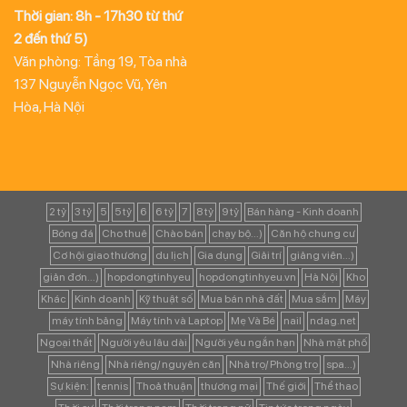
Thời gian: 8h - 17h30 từ thứ
2 đến thứ 5)
Văn phòng: Tầng 19, Tòa nhà
137 Nguyễn Ngọc Vũ, Yên
Hòa, Hà Nội
2 tỷ
3 tỷ
5
5 tỷ
6
6 tỷ
7
8 tỷ
9 tỷ
Bán hàng - Kinh doanh
Bóng đá
Cho thuê
Chào bán
chạy bộ...)
Căn hộ chung cư
Cơ hội giao thương
du lịch
Gia dụng
Giải trí
giảng viên...)
giản đơn...)
hopdongtinhyeu
hopdongtinhyeu.vn
Hà Nội
Kho
Khác
Kinh doanh
Kỹ thuật số
Mua bán nhà đất
Mua sắm
Máy
máy tính bảng
Máy tính và Laptop
Mẹ Và Bé
nail
ndag.net
Ngoại thất
Người yêu lâu dài
Người yêu ngắn hạn
Nhà mặt phố
Nhà riêng
Nhà riêng/ nguyên căn
Nhà trọ/ Phòng trọ
spa...)
Sự kiện:
tennis
Thoả thuận
thương mại
Thế giới
Thể thao