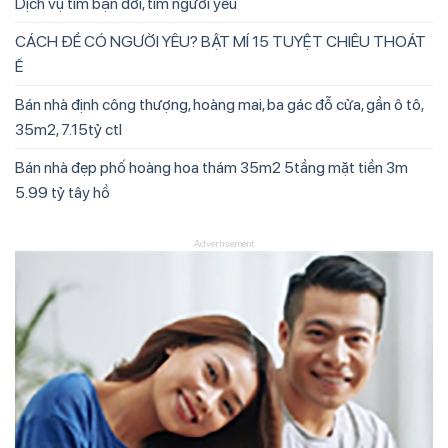
Dịch vụ tìm bạn đời, tìm người yêu
CÁCH ĐỂ CÓ NGƯỜI YÊU? BẬT MÍ 15 TUYỆT CHIÊU THOÁT
Ế
Bán nhà định công thượng, hoàng mai, ba gác đỗ cửa, gần ô tô,
35m2, 7.15tỷ ctl
Bán nhà đẹp phố hoàng hoa thám 35m2 5tầng mặt tiền 3m
5.99 tỷ tây hồ
Advertisement