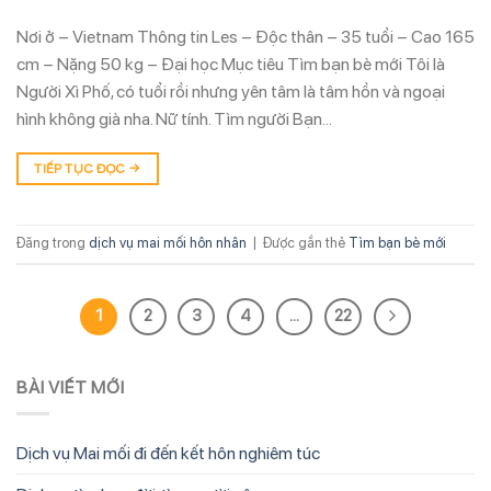
Nơi ở – Vietnam Thông tin Les – Độc thân – 35 tuổi – Cao 165
cm – Nặng 50 kg – Đại học Mục tiêu Tìm bạn bè mới Tôi là
Người Xì Phố, có tuổi rồi nhưng yên tâm là tâm hồn và ngoại
hình không già nha. Nữ tính. Tìm người Bạn…
TIẾP TỤC ĐỌC
→
Đăng trong
dịch vụ mai mối hôn nhân
|
Được gắn thẻ
Tìm bạn bè mới
1
2
3
4
…
22
BÀI VIẾT MỚI
Dịch vụ Mai mối đi đến kết hôn nghiêm túc