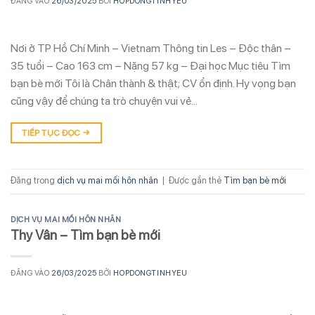
ĐĂNG VÀO
26/03/2025
BỞI
HOPDONGTINHYEU
Nơi ở TP Hồ Chí Minh – Vietnam Thông tin Les – Độc thân –
35 tuổi – Cao 163 cm – Nặng 57 kg – Đại học Mục tiêu Tìm
bạn bè mới Tôi là Chân thành & thật; CV ổn định. Hy vọng bạn
cũng vậy để chúng ta trò chuyện vui vẻ…
TIẾP TỤC ĐỌC
→
Đăng trong
dịch vụ mai mối hôn nhân
|
Được gắn thẻ
Tìm bạn bè mới
DỊCH VỤ MAI MỐI HÔN NHÂN
Thy Vân – Tìm bạn bè mới
ĐĂNG VÀO
26/03/2025
BỞI
HOPDONGTINHYEU