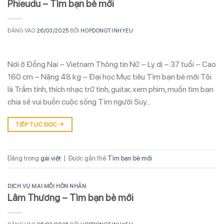
Phieudu – Tìm bạn bè mới
ĐĂNG VÀO
26/03/2025
BỞI
HOPDONGTINHYEU
Nơi ở Đồng Nai – Vietnam Thông tin Nữ – Ly dị – 37 tuổi – Cao
160 cm – Nặng 48 kg – Đại học Mục tiêu Tìm bạn bè mới Tôi
là Trầm tính, thích nhạc trữ tình, guitar, xem phim, muốn tìm bạn
chia sẻ vui buồn cuộc sống Tìm người Suy…
TIẾP TỤC ĐỌC
→
Đăng trong
gái việt
|
Được gắn thẻ
Tìm bạn bè mới
DỊCH VỤ MAI MỐI HÔN NHÂN
Lâm Thương – Tìm bạn bè mới