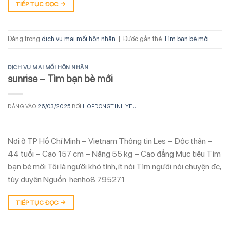
TIẾP TỤC ĐỌC
→
Đăng trong
dịch vụ mai mối hôn nhân
|
Được gắn thẻ
Tìm bạn bè mới
DỊCH VỤ MAI MỐI HÔN NHÂN
sunrise – Tìm bạn bè mới
ĐĂNG VÀO
26/03/2025
BỞI
HOPDONGTINHYEU
Nơi ở TP Hồ Chí Minh – Vietnam Thông tin Les – Độc thân –
44 tuổi – Cao 157 cm – Nặng 55 kg – Cao đẳng Mục tiêu Tìm
bạn bè mới Tôi là người khó tính, ít nói Tìm người nói chuyện đc,
tùy duyên Nguồn: henho8 795271
TIẾP TỤC ĐỌC
→