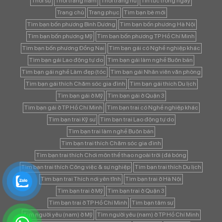
Thời sự
Thời trang nam
Thời trang nữ
Tin tức trong ngày
Trang chủ
Trang phục
Tìm bạn bè mới
Tìm bạn bốn phương Bình Dương
Tìm bạn bốn phương Hà Nội
Tìm bạn bốn phương Mỹ
Tìm bạn bốn phương TP Hồ Chí Minh
Tìm bạn bốn phương Đồng Nai
Tìm bạn gái có Nghề nghiệp khác
Tìm bạn gái Lao động tự do
Tìm bạn gái làm nghề Buôn bán
Tìm bạn gái nghề Làm đẹp (tóc
Tìm bạn gái Nhân viên văn phòng
Tìm bạn gái thích Chăm sóc gia đình
Tìm bạn gái thích Du lịch
Tìm bạn gái ở Mỹ
Tìm bạn gái ở Quận 3
Tìm bạn gái ở TP Hồ Chí Minh
Tìm bạn trai có Nghề nghiệp khác
Tìm bạn trai Kỹ sư
Tìm bạn trai Lao động tự do
Tìm bạn trai làm nghề Buôn bán
Tìm bạn trai thích Chăm sóc gia đình
Tìm bạn trai thích Chơi môn thể thao ngoài trời (đá bóng
Tìm bạn trai thích Công việc & sự nghiệp
Tìm bạn trai thích Du lịch
Tìm bạn trai Thích nơi yên tĩnh
Tìm bạn trai ở Hà Nội
Tìm bạn trai ở Mỹ
Tìm bạn trai ở Quận 3
Tìm bạn trai ở TP Hồ Chí Minh
Tìm bạn tâm sự
Tìm người yêu (nam) ở Mỹ
Tìm người yêu (nam) ở TP Hồ Chí Minh