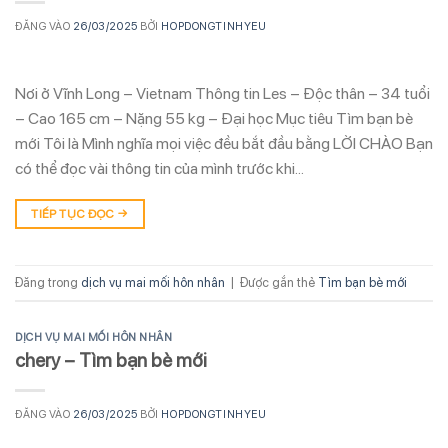
ĐĂNG VÀO
26/03/2025
BỞI
HOPDONGTINHYEU
Nơi ở Vĩnh Long – Vietnam Thông tin Les – Độc thân – 34 tuổi
– Cao 165 cm – Nặng 55 kg – Đại học Mục tiêu Tìm bạn bè
mới Tôi là Mình nghĩa mọi việc đều bắt đầu bằng LỜI CHÀO Bạn
có thể đọc vài thông tin của mình trước khi…
TIẾP TỤC ĐỌC
→
Đăng trong
dịch vụ mai mối hôn nhân
|
Được gắn thẻ
Tìm bạn bè mới
DỊCH VỤ MAI MỐI HÔN NHÂN
chery – Tìm bạn bè mới
ĐĂNG VÀO
26/03/2025
BỞI
HOPDONGTINHYEU