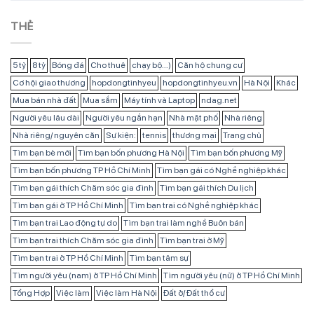
THẺ
5 tỷ
8 tỷ
Bóng đá
Cho thuê
chạy bộ...)
Căn hộ chung cư
Cơ hội giao thương
hopdongtinhyeu
hopdongtinhyeu.vn
Hà Nội
Khác
Mua bán nhà đất
Mua sắm
Máy tính và Laptop
ndag.net
Người yêu lâu dài
Người yêu ngắn hạn
Nhà mặt phố
Nhà riêng
Nhà riêng/ nguyên căn
Sự kiện:
tennis
thương mại
Trang chủ
Tìm bạn bè mới
Tìm bạn bốn phương Hà Nội
Tìm bạn bốn phương Mỹ
Tìm bạn bốn phương TP Hồ Chí Minh
Tìm bạn gái có Nghề nghiệp khác
Tìm bạn gái thích Chăm sóc gia đình
Tìm bạn gái thích Du lịch
Tìm bạn gái ở TP Hồ Chí Minh
Tìm bạn trai có Nghề nghiệp khác
Tìm bạn trai Lao động tự do
Tìm bạn trai làm nghề Buôn bán
Tìm bạn trai thích Chăm sóc gia đình
Tìm bạn trai ở Mỹ
Tìm bạn trai ở TP Hồ Chí Minh
Tìm bạn tâm sự
Tìm người yêu (nam) ở TP Hồ Chí Minh
Tìm người yêu (nữ) ở TP Hồ Chí Minh
Tổng Hợp
Việc làm
Việc làm Hà Nội
Đất ở/ Đất thổ cư