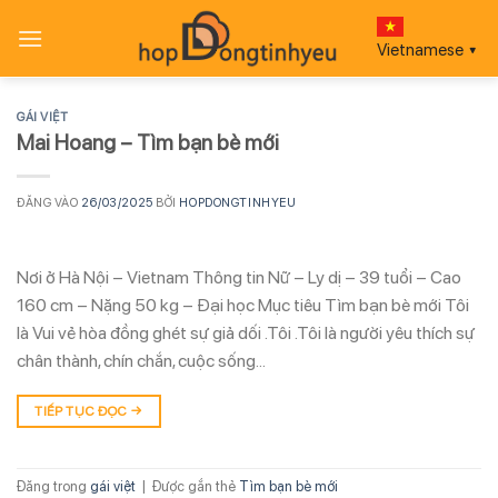
Bỏ
qua
Vietnamese
▼
nội
dung
GÁI VIỆT
Mai Hoang – Tìm bạn bè mới
ĐĂNG VÀO
26/03/2025
BỞI
HOPDONGTINHYEU
Nơi ở Hà Nội – Vietnam Thông tin Nữ – Ly dị – 39 tuổi – Cao
160 cm – Nặng 50 kg – Đại học Mục tiêu Tìm bạn bè mới Tôi
là Vui vẻ hòa đồng ghét sự giả dối .Tôi .Tôi là người yêu thích sự
chân thành, chín chắn, cuộc sống…
TIẾP TỤC ĐỌC
→
Đăng trong
gái việt
|
Được gắn thẻ
Tìm bạn bè mới