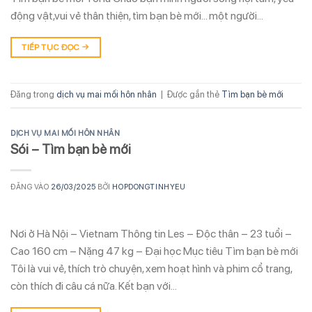
động vật,vui vẻ thân thiện, tìm bạn bè mới… một người…
TIẾP TỤC ĐỌC
→
Đăng trong
dịch vụ mai mối hôn nhân
|
Được gắn thẻ
Tìm bạn bè mới
DỊCH VỤ MAI MỐI HÔN NHÂN
Sói – Tìm bạn bè mới
ĐĂNG VÀO
26/03/2025
BỞI
HOPDONGTINHYEU
Nơi ở Hà Nội – Vietnam Thông tin Les – Độc thân – 23 tuổi –
Cao 160 cm – Nặng 47 kg – Đại học Mục tiêu Tìm bạn bè mới
Tôi là vui vẻ, thích trò chuyện, xem hoạt hình và phim cổ trang,
còn thích đi câu cá nữa. Kết bạn với…