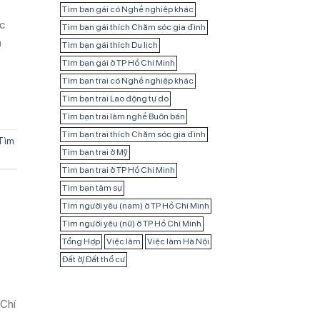
Tìm bạn gái có Nghề nghiệp khác
c
Tìm bạn gái thích Chăm sóc gia đình
a
Tìm bạn gái thích Du lịch
Tìm bạn gái ở TP Hồ Chí Minh
Tìm bạn trai có Nghề nghiệp khác
Tìm bạn trai Lao động tự do
Tìm bạn trai làm nghề Buôn bán
Tìm bạn trai thích Chăm sóc gia đình
Tìm
Tìm bạn trai ở Mỹ
Tìm bạn trai ở TP Hồ Chí Minh
Tìm bạn tâm sự
Tìm người yêu (nam) ở TP Hồ Chí Minh
Tìm người yêu (nữ) ở TP Hồ Chí Minh
Tổng Hợp
Việc làm
Việc làm Hà Nội
Đất ở/ Đất thổ cư
 Chí