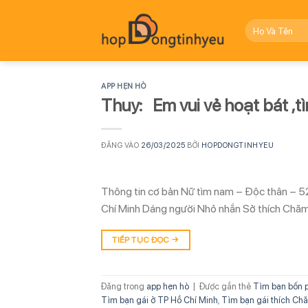
Bỏ
qua
nội
dung
APP HẸN HÒ
Thuy: Em vui vẻ hoạt bát ,t
ĐĂNG VÀO
26/03/2025
BỞI
HOPDONGTINHYEU
Thông tin cơ bản Nữ tìm nam – Độc thân – 5
Chí Minh Dáng người Nhỏ nhắn Sở thích Chăm 
TIẾP TỤC ĐỌC
→
Đăng trong
app hẹn hò
|
Được gắn thẻ
Tìm bạn bốn 
Tìm bạn gái ở TP Hồ Chí Minh
,
Tìm bạn gái thích Chă