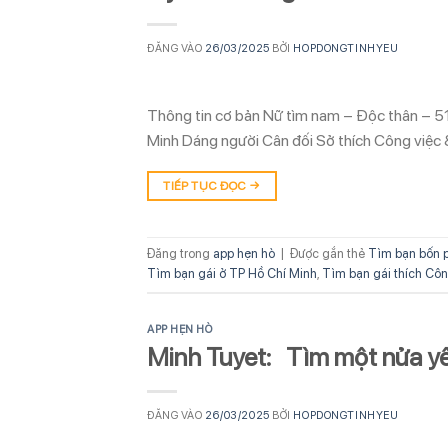
ĐĂNG VÀO
26/03/2025
BỞI
HOPDONGTINHYEU
Thông tin cơ bản Nữ tìm nam – Độc thân – 51
Minh Dáng người Cân đối Sở thích Công việc 
TIẾP TỤC ĐỌC
→
Đăng trong
app hẹn hò
|
Được gắn thẻ
Tìm bạn bốn 
Tìm bạn gái ở TP Hồ Chí Minh
,
Tìm bạn gái thích Côn
APP HẸN HÒ
Minh Tuyet: Tìm một nửa y
ĐĂNG VÀO
26/03/2025
BỞI
HOPDONGTINHYEU