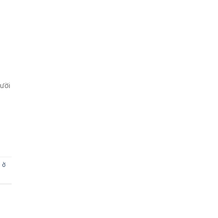
ười
 ở