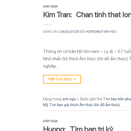
ANH NGA
Kim Tran: Chan tinh that lo
ĐĂNG VÀO
26/03/2025
BỞI
HOPDONGTINHYEU
Thông tin cơ bản Nữ tìm nam – Ly dị – 57 tu
Nhỏ nhắn Sở thích Ẩm thực (tín đồ ẩm thực) 
nghiệp…
TIẾP TỤC ĐỌC
→
Đăng trong
anh nga
|
Được gắn thẻ
Tìm bạn bốn ph
Mỹ
,
Tìm bạn gái thích Ẩm thực (tín đồ ẩm thực)
ANH NGA
Huong: Tìm bạn tri kỷ