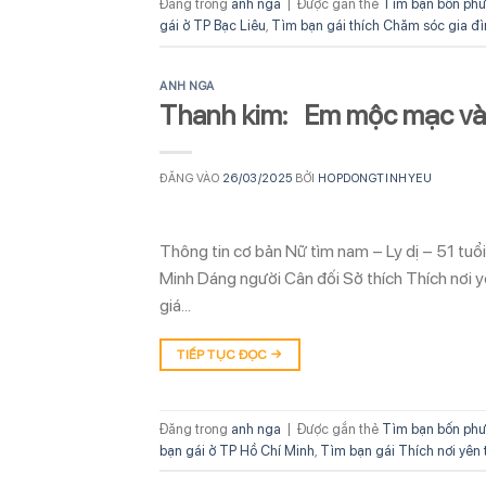
Đăng trong
anh nga
|
Được gắn thẻ
Tìm bạn bốn phư
gái ở TP Bạc Liêu
,
Tìm bạn gái thích Chăm sóc gia đì
ANH NGA
Thanh kim: Em mộc mạc và
ĐĂNG VÀO
26/03/2025
BỞI
HOPDONGTINHYEU
Thông tin cơ bản Nữ tìm nam – Ly dị – 51 tu
Minh Dáng người Cân đối Sở thích Thích nơi 
giá…
TIẾP TỤC ĐỌC
→
Đăng trong
anh nga
|
Được gắn thẻ
Tìm bạn bốn phư
bạn gái ở TP Hồ Chí Minh
,
Tìm bạn gái Thích nơi yên 