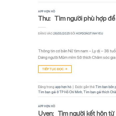
APP HẸN HÒ
Thu: Tìm người phù hợp để 
ĐĂNG VÀO
26/03/2025
BỞI
HOPDONGTINHYEU
Thông tin cơ bản Nữ tìm nam – Ly dị – 38 tu
Dáng người Mũm mỉm Sở thích Chăm sóc gia đ
TIẾP TỤC ĐỌC
→
Đăng trong
app hẹn hò
|
Được gắn thẻ
Tìm bạn bốn 
Tìm bạn gái ở TP Hồ Chí Minh
,
Tìm bạn gái thích Chă
APP HẸN HÒ
Uyen: Tim người kết hôn từ