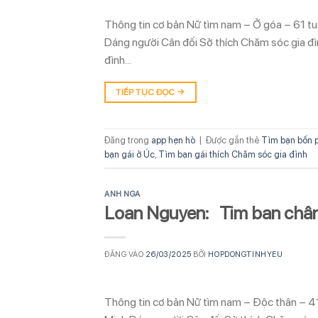
Thông tin cơ bản Nữ tìm nam – Ở góa – 61 t
Dáng người Cân đối Sở thích Chăm sóc gia đì
đình…
TIẾP TỤC ĐỌC
→
Đăng trong
app hẹn hò
|
Được gắn thẻ
Tìm bạn bốn 
bạn gái ở Úc
,
Tìm bạn gái thích Chăm sóc gia đình
ANH NGA
Loan Nguyen: Tim ban châ
ĐĂNG VÀO
26/03/2025
BỞI
HOPDONGTINHYEU
Thông tin cơ bản Nữ tìm nam – Độc thân – 4