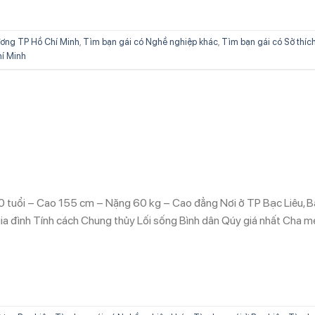
ơng TP Hồ Chí Minh
,
Tìm bạn gái có Nghề nghiệp khác
,
Tìm bạn gái có Sở thíc
hí Minh
0 tuổi – Cao 155 cm – Nặng 60 kg – Cao đẳng Nơi ở TP Bạc Liêu, 
ia đình Tính cách Chung thủy Lối sống Bình dân Qúy giá nhất Cha m