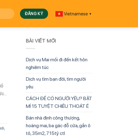
Vietnamese
▼
BÀI VIẾT MỚI
Dịch vụ Mai mối đi đến kết hôn
nghiêm túc
Dịch vụ tìm bạn đời, tìm người
Hồ
yêu
đức…
CÁCH ĐỂ CÓ NGƯỜI YÊU? BẬT
MÍ 15 TUYỆT CHIÊU THOÁT Ế
Bán nhà định công thượng,
hoàng mai, ba gác đỗ cửa, gần ô
ình
,
tô, 35m2, 7.15tỷ ctl