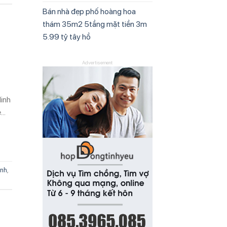
Bán nhà đẹp phố hoàng hoa
thám 35m2 5tầng mặt tiền 3m
5.99 tỷ tây hồ
Advertisement
Minh
e…
ình
,