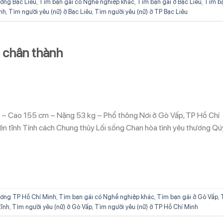
ơng Bạc Liêu
,
Tìm bạn gái có Nghề nghiệp khác
,
Tìm bạn gái ở Bạc Liêu
,
Tìm b
nh
,
Tìm người yêu (nữ) ở Bạc Liêu
,
Tìm người yêu (nữ) ở TP Bạc Liêu
 chân thành
ổi – Cao 155 cm – Nặng 53 kg – Phổ thông Nơi ở Gò Vấp, TP Hồ Chí
yên tĩnh Tính cách Chung thủy Lối sống Chan hòa tình yêu thương Qú
ơng TP Hồ Chí Minh
,
Tìm bạn gái có Nghề nghiệp khác
,
Tìm bạn gái ở Gò Vấp
,
tĩnh
,
Tìm người yêu (nữ) ở Gò Vấp
,
Tìm người yêu (nữ) ở TP Hồ Chí Minh