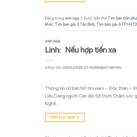
Đăng trong
anh nga
|
Được gắn thẻ
Tìm bạn bốn phư
khác
,
Tìm bạn gái ở Tân Bình
,
Tìm bạn gái ở TP Hồ C
ANH NGA
Linh: Nếu hợp tiến xa
ĐĂNG VÀO
26/03/2025
BỞI
HOPDONGTINHYEU
Thông tin cơ bản Nữ tìm nam – Độc thân – 4
Liêu Dáng người Cân đối Sở thích Chăm sóc g
Nghề…
TIẾP TỤC ĐỌC
→