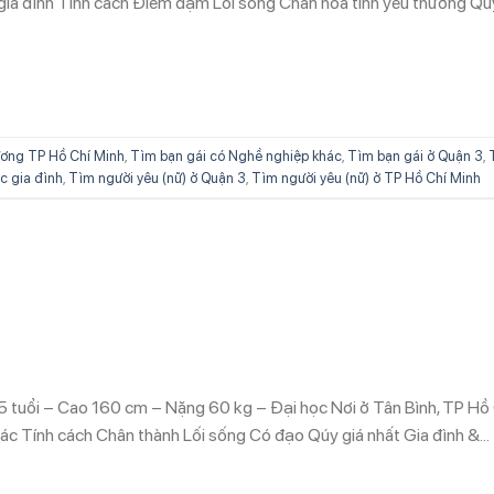
gia đình Tính cách Điềm đạm Lối sống Chan hòa tình yêu thương Qú
ơng TP Hồ Chí Minh
,
Tìm bạn gái có Nghề nghiệp khác
,
Tìm bạn gái ở Quận 3
,
c gia đình
,
Tìm người yêu (nữ) ở Quận 3
,
Tìm người yêu (nữ) ở TP Hồ Chí Minh
 tuổi – Cao 160 cm – Nặng 60 kg – Đại học Nơi ở Tân Bình, TP Hồ 
hác Tính cách Chân thành Lối sống Có đạo Qúy giá nhất Gia đình &…