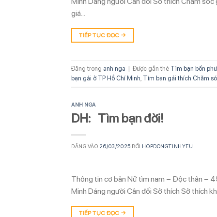
Minh Dáng người Cân đối Sở thích Chăm sóc 
giá…
TIẾP TỤC ĐỌC
→
Đăng trong
anh nga
|
Được gắn thẻ
Tìm bạn bốn phư
bạn gái ở TP Hồ Chí Minh
,
Tìm bạn gái thích Chăm só
ANH NGA
DH: Tìm bạn đời!
ĐĂNG VÀO
26/03/2025
BỞI
HOPDONGTINHYEU
Thông tin cơ bản Nữ tìm nam – Độc thân – 45
Minh Dáng người Cân đối Sở thích Sở thích k
TIẾP TỤC ĐỌC
→