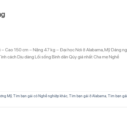
ng
ổi – Cao 150 cm – Nặng 47 kg – Đại học Nơi ở Alabama, Mỹ Dáng ng
Tính cách Dịu dàng Lối sống Bình dân Qúy giá nhất Cha mẹ Nghề
ương Mỹ
,
Tìm bạn gái có Nghề nghiệp khác
,
Tìm bạn gái ở Alabama
,
Tìm bạn gái