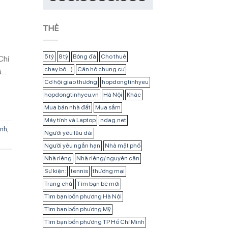
THẺ
5 tỷ
8 tỷ
Bóng đá
Cho thuê
Chí
chạy bộ...)
Căn hộ chung cư
á…
Cơ hội giao thương
hopdongtinhyeu
hopdongtinhyeu.vn
Hà Nội
Khác
Mua bán nhà đất
Mua sắm
Máy tính và Laptop
ndag.net
ình
,
Người yêu lâu dài
Người yêu ngắn hạn
Nhà mặt phố
Nhà riêng
Nhà riêng/ nguyên căn
Sự kiện:
tennis
thương mại
Trang chủ
Tìm bạn bè mới
Tìm bạn bốn phương Hà Nội
Tìm bạn bốn phương Mỹ
Tìm bạn bốn phương TP Hồ Chí Minh