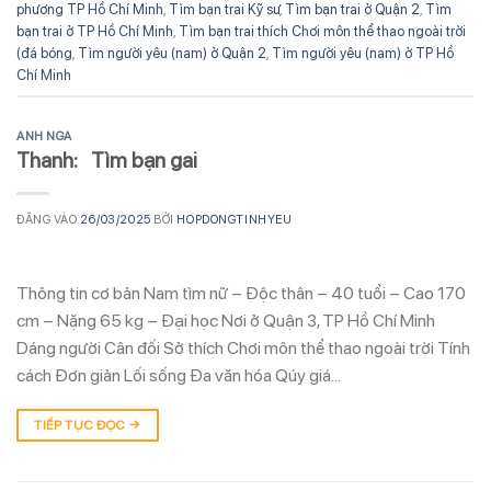
phương TP Hồ Chí Minh
,
Tìm bạn trai Kỹ sư
,
Tìm bạn trai ở Quận 2
,
Tìm
bạn trai ở TP Hồ Chí Minh
,
Tìm bạn trai thích Chơi môn thể thao ngoài trời
(đá bóng
,
Tìm người yêu (nam) ở Quận 2
,
Tìm người yêu (nam) ở TP Hồ
Chí Minh
ANH NGA
Thanh: Tìm bạn gai
ĐĂNG VÀO
26/03/2025
BỞI
HOPDONGTINHYEU
Thông tin cơ bản Nam tìm nữ – Độc thân – 40 tuổi – Cao 170
cm – Nặng 65 kg – Đại học Nơi ở Quận 3, TP Hồ Chí Minh
Dáng người Cân đối Sở thích Chơi môn thể thao ngoài trời Tính
cách Đơn giản Lối sống Đa văn hóa Qúy giá…
TIẾP TỤC ĐỌC
→