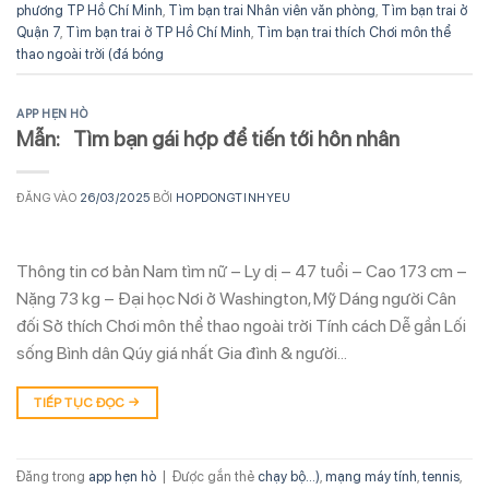
phương TP Hồ Chí Minh
,
Tìm bạn trai Nhân viên văn phòng
,
Tìm bạn trai ở
Quận 7
,
Tìm bạn trai ở TP Hồ Chí Minh
,
Tìm bạn trai thích Chơi môn thể
thao ngoài trời (đá bóng
APP HẸN HÒ
Mẫn: Tìm bạn gái hợp để tiến tới hôn nhân
ĐĂNG VÀO
26/03/2025
BỞI
HOPDONGTINHYEU
Thông tin cơ bản Nam tìm nữ – Ly dị – 47 tuổi – Cao 173 cm –
Nặng 73 kg – Đại học Nơi ở Washington, Mỹ Dáng người Cân
đối Sở thích Chơi môn thể thao ngoài trời Tính cách Dễ gần Lối
sống Bình dân Qúy giá nhất Gia đình & người…
TIẾP TỤC ĐỌC
→
Đăng trong
app hẹn hò
|
Được gắn thẻ
chạy bộ...)
,
mạng máy tính
,
tennis
,