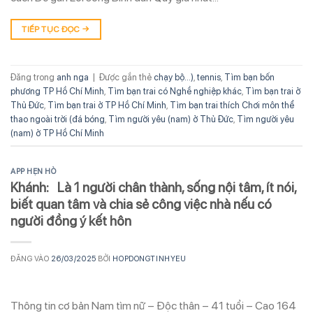
TIẾP TỤC ĐỌC
→
Đăng trong
anh nga
|
Được gắn thẻ
chạy bộ...)
,
tennis
,
Tìm bạn bốn
phương TP Hồ Chí Minh
,
Tìm bạn trai có Nghề nghiệp khác
,
Tìm bạn trai ở
Thủ Đức
,
Tìm bạn trai ở TP Hồ Chí Minh
,
Tìm bạn trai thích Chơi môn thể
thao ngoài trời (đá bóng
,
Tìm người yêu (nam) ở Thủ Đức
,
Tìm người yêu
(nam) ở TP Hồ Chí Minh
APP HẸN HÒ
Khánh: Là 1 người chân thành, sống nội tâm, ít nói,
biết quan tâm và chia sẻ công việc nhà nếu có
người đồng ý kết hôn
ĐĂNG VÀO
26/03/2025
BỞI
HOPDONGTINHYEU
Thông tin cơ bản Nam tìm nữ – Độc thân – 41 tuổi – Cao 164