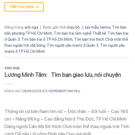
TIẾP TỤC ĐỌC
→
Đăng trong
anh nga
|
Được gắn thẻ
chạy bộ...)
,
tạo mẫu
,
tennis
,
Tìm bạn
bốn phương TP Hồ Chí Minh
,
Tìm bạn trai làm nghề Thiết kế
,
Tìm bạn trai
ở Quận 3
,
Tìm bạn trai ở TP Hồ Chí Minh
,
Tìm bạn trai thích Chơi môn thể
thao ngoài trời (đá bóng
,
Tìm người yêu (nam) ở Quận 3
,
Tìm người yêu
(nam) ở TP Hồ Chí Minh
ANH NGA
Lương Minh Tâm: Tìm bạn giao lưu, nói chuyện
ĐĂNG VÀO
26/03/2025
BỞI
HOPDONGTINHYEU
Thông tin cơ bản Nam tìm nữ – Độc thân – 49 tuổi – Cao 165
cm – Nặng 66 kg – Cao đẳng Nơi ở Thủ Đức, TP Hồ Chí Minh
Dáng người Cân đối Sở thích Chơi môn thể thao ngoài trời Tính
cách Dễ gần Lối sống Bình dân Qúy giá nhất…