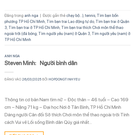
Đăng trong
anh nga
|
Được gắn thẻ
chạy bộ...)
,
tennis
,
Tìm bạn bốn
phương TP Hồ Chí Minh
,
Tìm bạn trai Lao động tự do
,
Tìm bạn trai ở Quận
3
,
Tìm bạn trai ở TP Hồ Chí Minh
,
Tìm bạn trai thích Chơi môn thể thao
ngoài trời (đá bóng
,
Tìm người yêu (nam) ở Quận 3
,
Tìm người yêu (nam) ở
TP Hồ Chí Minh
ANH NGA
Steven Minh: Người bình dân
ĐĂNG VÀO
26/03/2025
BỞI
HOPDONGTINHYEU
Thông tin cơ bản Nam tìm nữ – Độc thân – 46 tuổi – Cao 169
cm – Nặng 71 kg – Đại học Nơi ở Tân Bình, TP Hồ Chí Minh
Dáng người Cân đối Sở thích Chơi môn thể thao ngoài trời Tính
cách Vui vẻ Lối sống Bình dân Qúy giá nhất…