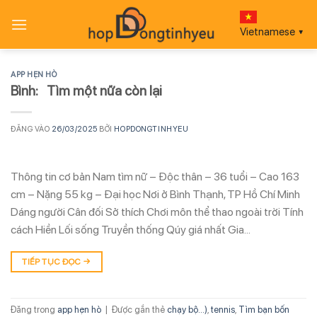
Bỏ
qua
Vietnamese
▼
nội
dung
APP HẸN HÒ
Bình: Tìm một nữa còn lại
ĐĂNG VÀO
26/03/2025
BỞI
HOPDONGTINHYEU
Thông tin cơ bản Nam tìm nữ – Độc thân – 36 tuổi – Cao 163
cm – Nặng 55 kg – Đại học Nơi ở Bình Thạnh, TP Hồ Chí Minh
Dáng người Cân đối Sở thích Chơi môn thể thao ngoài trời Tính
cách Hiền Lối sống Truyền thống Qúy giá nhất Gia…
TIẾP TỤC ĐỌC
→
Đăng trong
app hẹn hò
|
Được gắn thẻ
chạy bộ...)
,
tennis
,
Tìm bạn bốn