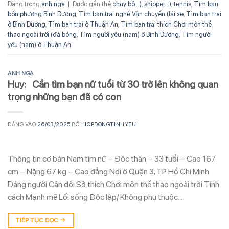
Đăng trong
anh nga
|
Được gắn thẻ
chạy bộ...)
,
shipper...)
,
tennis
,
Tìm bạn
bốn phương Bình Dương
,
Tìm bạn trai nghề Vận chuyển (lái xe
,
Tìm bạn trai
ở Bình Dương
,
Tìm bạn trai ở Thuận An
,
Tìm bạn trai thích Chơi môn thể
thao ngoài trời (đá bóng
,
Tìm người yêu (nam) ở Bình Dương
,
Tìm người
yêu (nam) ở Thuận An
ANH NGA
Huy: Cần tìm bạn nữ tuổi từ 30 trở lên không quan
trọng những bạn đã có con
ĐĂNG VÀO
26/03/2025
BỞI
HOPDONGTINHYEU
Thông tin cơ bản Nam tìm nữ – Độc thân – 33 tuổi – Cao 167
cm – Nặng 67 kg – Cao đẳng Nơi ở Quận 3, TP Hồ Chí Minh
Dáng người Cân đối Sở thích Chơi môn thể thao ngoài trời Tính
cách Mạnh mẽ Lối sống Độc lập/ Không phụ thuộc…
TIẾP TỤC ĐỌC
→