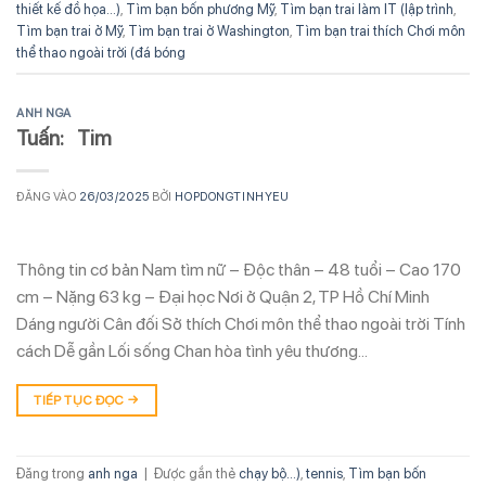
thiết kế đồ họa...)
,
Tìm bạn bốn phương Mỹ
,
Tìm bạn trai làm IT (lập trình
,
Tìm bạn trai ở Mỹ
,
Tìm bạn trai ở Washington
,
Tìm bạn trai thích Chơi môn
thể thao ngoài trời (đá bóng
ANH NGA
Tuấn: Tim
ĐĂNG VÀO
26/03/2025
BỞI
HOPDONGTINHYEU
Thông tin cơ bản Nam tìm nữ – Độc thân – 48 tuổi – Cao 170
cm – Nặng 63 kg – Đại học Nơi ở Quận 2, TP Hồ Chí Minh
Dáng người Cân đối Sở thích Chơi môn thể thao ngoài trời Tính
cách Dễ gần Lối sống Chan hòa tình yêu thương…
TIẾP TỤC ĐỌC
→
Đăng trong
anh nga
|
Được gắn thẻ
chạy bộ...)
,
tennis
,
Tìm bạn bốn