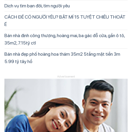
Dịch vụ tìm bạn đời, tìm người yêu
CÁCH ĐỂ CÓ NGƯỜI YÊU? BẬT MÍ 15 TUYỆT CHIÊU THOÁT
Ế
Bán nhà định công thượng, hoàng mai, ba gác đỗ cửa, gần ô tô,
35m2, 7.15tỷ ctl
Bán nhà đẹp phố hoàng hoa thám 35m2 5tầng mặt tiền 3m
5.99 tỷ tây hồ
Advertisement