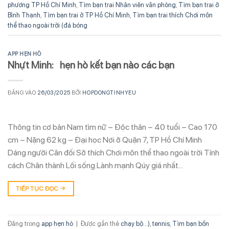
phương TP Hồ Chí Minh
,
Tìm bạn trai Nhân viên văn phòng
,
Tìm bạn trai ở
Bình Thạnh
,
Tìm bạn trai ở TP Hồ Chí Minh
,
Tìm bạn trai thích Chơi môn
thể thao ngoài trời (đá bóng
APP HẸN HÒ
Nhựt Minh: hẹn hò kết bạn nào các bạn
ĐĂNG VÀO
26/03/2025
BỞI
HOPDONGTINHYEU
Thông tin cơ bản Nam tìm nữ – Độc thân – 40 tuổi – Cao 170
cm – Nặng 62 kg – Đại học Nơi ở Quận 7, TP Hồ Chí Minh
Dáng người Cân đối Sở thích Chơi môn thể thao ngoài trời Tính
cách Chân thành Lối sống Lành mạnh Qúy giá nhất…
TIẾP TỤC ĐỌC
→
Đăng trong
app hẹn hò
|
Được gắn thẻ
chạy bộ...)
,
tennis
,
Tìm bạn bốn