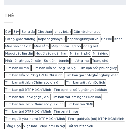
THẺ
5 tỷ
8 tỷ
Bóng đá
Cho thuê
chạy bộ...)
Căn hộ chung cư
Cơ hội giao thương
hopdongtinhyeu
hopdongtinhyeu.vn
Hà Nội
Khác
Mua bán nhà đất
Mua sắm
Máy tính và Laptop
ndag.net
Người yêu lâu dài
Người yêu ngắn hạn
Nhà mặt phố
Nhà riêng
Nhà riêng/ nguyên căn
Sự kiện:
tennis
thương mại
Trang chủ
Tìm bạn bè mới
Tìm bạn bốn phương Hà Nội
Tìm bạn bốn phương Mỹ
Tìm bạn bốn phương TP Hồ Chí Minh
Tìm bạn gái có Nghề nghiệp khác
Tìm bạn gái thích Chăm sóc gia đình
Tìm bạn gái thích Du lịch
Tìm bạn gái ở TP Hồ Chí Minh
Tìm bạn trai có Nghề nghiệp khác
Tìm bạn trai Lao động tự do
Tìm bạn trai làm nghề Buôn bán
Tìm bạn trai thích Chăm sóc gia đình
Tìm bạn trai ở Mỹ
Tìm bạn trai ở TP Hồ Chí Minh
Tìm bạn tâm sự
Tìm người yêu (nam) ở TP Hồ Chí Minh
Tìm người yêu (nữ) ở TP Hồ Chí Minh
Tổng Hợp
Việc làm
Việc làm Hà Nội
Đất ở/ Đất thổ cư