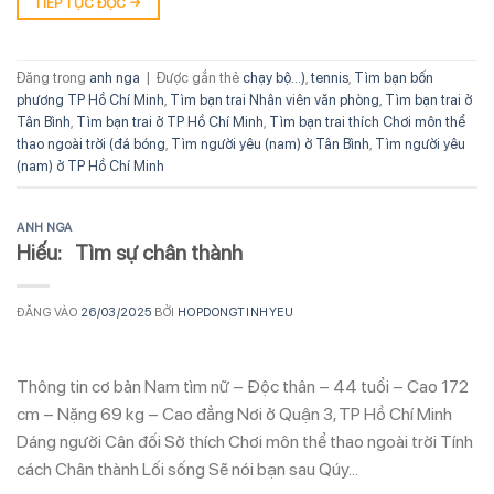
TIẾP TỤC ĐỌC
→
Đăng trong
anh nga
|
Được gắn thẻ
chạy bộ...)
,
tennis
,
Tìm bạn bốn
phương TP Hồ Chí Minh
,
Tìm bạn trai Nhân viên văn phòng
,
Tìm bạn trai ở
Tân Bình
,
Tìm bạn trai ở TP Hồ Chí Minh
,
Tìm bạn trai thích Chơi môn thể
thao ngoài trời (đá bóng
,
Tìm người yêu (nam) ở Tân Bình
,
Tìm người yêu
(nam) ở TP Hồ Chí Minh
ANH NGA
Hiếu: Tìm sự chân thành
ĐĂNG VÀO
26/03/2025
BỞI
HOPDONGTINHYEU
Thông tin cơ bản Nam tìm nữ – Độc thân – 44 tuổi – Cao 172
cm – Nặng 69 kg – Cao đẳng Nơi ở Quận 3, TP Hồ Chí Minh
Dáng người Cân đối Sở thích Chơi môn thể thao ngoài trời Tính
cách Chân thành Lối sống Sẽ nói bạn sau Qúy…