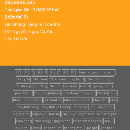
085.3946.085
Thời gian: 8h - 17h30 từ thứ
2 đến thứ 5)
Văn phòng: Tầng 19, Tòa nhà
137 Nguyễn Ngọc Vũ, Yên
Hòa, Hà Nội
2 tỷ
3 tỷ
5
5 tỷ
6
6 tỷ
7
8 tỷ
9 tỷ
Bán hàng - Kinh doanh
Bóng đá
Cho thuê
Chào bán
chạy bộ...)
Căn hộ chung cư
Cơ hội giao thương
du lịch
Gia dụng
Giải trí
giảng viên...)
giản đơn...)
hopdongtinhyeu
hopdongtinhyeu.vn
Hà Nội
Kho
Khác
Kinh doanh
Kỹ thuật số
Mua bán nhà đất
Mua sắm
Máy
máy tính bảng
Máy tính và Laptop
Mẹ Và Bé
nail
ndag.net
Ngoại thất
Người yêu lâu dài
Người yêu ngắn hạn
Nhà mặt phố
Nhà riêng
Nhà riêng/ nguyên căn
Nhà trọ/ Phòng trọ
spa...)
Sự kiện:
tennis
Thoả thuận
thương mại
Thế giới
Thể thao