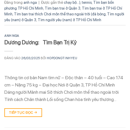
Đăng trong
anh nga
|
Được gắn thẻ
chạy bộ...)
,
tennis
,
Tìm bạn bốn
phương TP Hồ Chí Minh
,
Tìm bạn trai ở Quận 3
,
Tìm bạn trai ở TP Hồ Chí
Minh
,
Tìm bạn trai thích Chơi môn thể thao ngoài trời (đá bóng
,
Tìm người
yêu (nam) ở Quận 3
,
Tìm người yêu (nam) ở TP Hồ Chí Minh
ANH NGA
Dương Dương: Tìm Bạn Trị Kỷ
ĐĂNG VÀO
26/03/2025
BỞI
HOPDONGTINHYEU
Thông tin cơ bản Nam tìm nữ – Độc thân – 40 tuổi – Cao 174
cm – Nặng 75 kg – Đại học Nơi ở Quận 3, TP Hồ Chí Minh
Dáng người Mảnh mai Sở thích Chơi môn thể thao ngoài trời
Tính cách Chân thành Lối sống Chan hòa tình yêu thương…
TIẾP TỤC ĐỌC
→