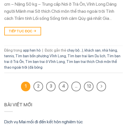
cm – Nặng 50 kg – Trung cấp Nơi ở Trà Ôn, Vĩnh Long Dáng
người Mảnh mai Sở thích Chơi môn thể thao ngoài trời Tính
cách Trầm tính Lối sống Sống tình cảm Qúy giá nhất Gia…
TIẾP TỤC ĐỌC
→
Đăng trong
app hẹn hò
|
Được gắn thẻ
chạy bộ...)
,
khách sạn
,
nhà hàng
,
tennis
,
Tìm bạn bốn phương Vĩnh Long
,
Tìm bạn trai làm Du lịch
,
Tìm bạn
trai ở Trà Ôn
,
Tìm bạn trai ở Vĩnh Long
,
Tìm bạn trai thích Chơi môn thể
thao ngoài trời (đá bóng
1
2
3
4
…
12
BÀI VIẾT MỚI
Dịch vụ Mai mối đi đến kết hôn nghiêm túc