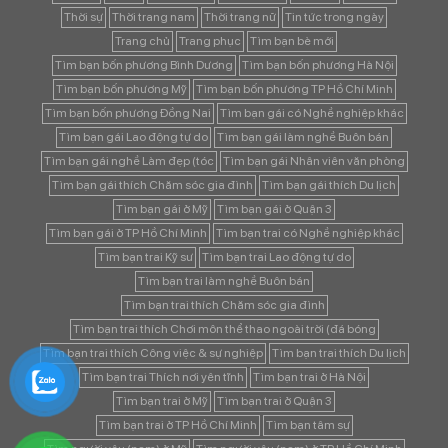
Thời sự
Thời trang nam
Thời trang nữ
Tin tức trong ngày
Trang chủ
Trang phục
Tìm bạn bè mới
Tìm bạn bốn phương Bình Dương
Tìm bạn bốn phương Hà Nội
Tìm bạn bốn phương Mỹ
Tìm bạn bốn phương TP Hồ Chí Minh
Tìm bạn bốn phương Đồng Nai
Tìm bạn gái có Nghề nghiệp khác
Tìm bạn gái Lao động tự do
Tìm bạn gái làm nghề Buôn bán
Tìm bạn gái nghề Làm đẹp (tóc
Tìm bạn gái Nhân viên văn phòng
Tìm bạn gái thích Chăm sóc gia đình
Tìm bạn gái thích Du lịch
Tìm bạn gái ở Mỹ
Tìm bạn gái ở Quận 3
Tìm bạn gái ở TP Hồ Chí Minh
Tìm bạn trai có Nghề nghiệp khác
Tìm bạn trai Kỹ sư
Tìm bạn trai Lao động tự do
Tìm bạn trai làm nghề Buôn bán
Tìm bạn trai thích Chăm sóc gia đình
Tìm bạn trai thích Chơi môn thể thao ngoài trời (đá bóng
Tìm bạn trai thích Công việc & sự nghiệp
Tìm bạn trai thích Du lịch
Tìm bạn trai Thích nơi yên tĩnh
Tìm bạn trai ở Hà Nội
Tìm bạn trai ở Mỹ
Tìm bạn trai ở Quận 3
Tìm bạn trai ở TP Hồ Chí Minh
Tìm bạn tâm sự