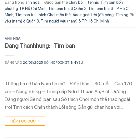
Đăng trong
anh nga
|
Được gắn thẻ
chạy bộ...)
,
tennis
,
Tìm bạn bốn
phương TP Hồ Chí Minh
,
Tìm bạn trai ở Quận 3
,
Tìm bạn trai ở TP Hồ Chí
Minh
,
Tìm bạn trai thích Chơi môn thể thao ngoài trời (đá bóng
,
Tìm người
yêu (nam) ở Quận 3
,
Tìm người yêu (nam) ở TP Hồ Chí Minh
ANH NGA
Dang Thanhhung: Tìm ban
ĐĂNG VÀO
26/03/2025
BỞI
HOPDONGTINHYEU
Thông tin cơ bản Nam tìm nữ – Độc thân – 30 tuổi – Cao 170
cm – Nặng 56 kg – Trung cấp Nơi ở Thuận An, Bình Dương
Dáng người Sẽ nói bạn sau Sở thích Chơi môn thể thao ngoài
trời Tính cách Chân thành Lối sống Gần gũi chan hòa với…
TIẾP TỤC ĐỌC
→