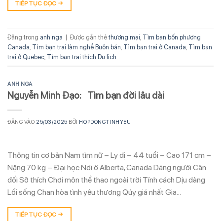
TIẾP TỤC ĐỌC
→
Đăng trong
anh nga
|
Được gắn thẻ
thương mại
,
Tìm bạn bốn phương
Canada
,
Tìm bạn trai làm nghề Buôn bán
,
Tìm bạn trai ở Canada
,
Tìm bạn
trai ở Quebec
,
Tìm bạn trai thích Du lịch
ANH NGA
Nguyễn Minh Đạo: Tìm bạn đời lâu dài
ĐĂNG VÀO
25/03/2025
BỞI
HOPDONGTINHYEU
Thông tin cơ bản Nam tìm nữ – Ly dị – 44 tuổi – Cao 171 cm –
Nặng 70 kg – Đại học Nơi ở Alberta, Canada Dáng người Cân
đối Sở thích Chơi môn thể thao ngoài trời Tính cách Dịu dàng
Lối sống Chan hòa tình yêu thương Qúy giá nhất Gia…
TIẾP TỤC ĐỌC
→