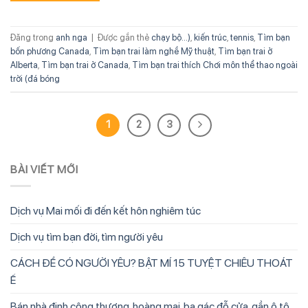
Đăng trong
anh nga
|
Được gắn thẻ
chạy bộ...)
,
kiến trúc
,
tennis
,
Tìm bạn
bốn phương Canada
,
Tìm bạn trai làm nghề Mỹ thuật
,
Tìm bạn trai ở
Alberta
,
Tìm bạn trai ở Canada
,
Tìm bạn trai thích Chơi môn thể thao ngoài
trời (đá bóng
1
2
3
BÀI VIẾT MỚI
Dịch vụ Mai mối đi đến kết hôn nghiêm túc
Dịch vụ tìm bạn đời, tìm người yêu
CÁCH ĐỂ CÓ NGƯỜI YÊU? BẬT MÍ 15 TUYỆT CHIÊU THOÁT
Ế
Bán nhà định công thượng, hoàng mai, ba gác đỗ cửa, gần ô tô,