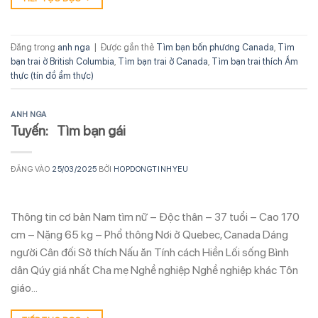
Đăng trong
anh nga
|
Được gắn thẻ
Tìm bạn bốn phương Canada
,
Tìm
bạn trai ở British Columbia
,
Tìm bạn trai ở Canada
,
Tìm bạn trai thích Ẩm
thực (tín đồ ẩm thực)
ANH NGA
Tuyến: Tìm bạn gái
ĐĂNG VÀO
25/03/2025
BỞI
HOPDONGTINHYEU
Thông tin cơ bản Nam tìm nữ – Độc thân – 37 tuổi – Cao 170
cm – Nặng 65 kg – Phổ thông Nơi ở Quebec, Canada Dáng
người Cân đối Sở thích Nấu ăn Tính cách Hiền Lối sống Bình
dân Qúy giá nhất Cha mẹ Nghề nghiệp Nghề nghiệp khác Tôn
giáo…