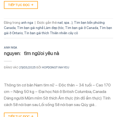
TIẾP TỤC ĐỌC
→
Đăng trong
anh nga
|
Được gắn thẻ
nail
,
spa...)
,
Tìm bạn bốn phương
Canada
,
Tìm bạn gái nghề Làm đẹp (tóc
,
Tìm bạn gái ở Canada
,
Tìm bạn
gái ở Ontario
,
Tìn bạn gái thích Thiên nhiên cây cỏ
ANH NGA
nguyen: tìm ngừoi yêu nà
ĐĂNG VÀO
25/03/2025
BỞI
HOPDONGTINHYEU
Thông tin cơ bản Nam tìm nữ – Độc thân – 34 tuổi – Cao 170
cm – Nặng 50 kg – Đại học Nơi ở British Columbia, Canada
Dáng người Mũm mỉm Sở thích Ẩm thực (tín đồ ẩm thực) Tính
cách Sẽ nói bạn sau Lối sống Sẽ nói bạn sau Qúy giá…
TIẾP TỤC ĐỌC
→