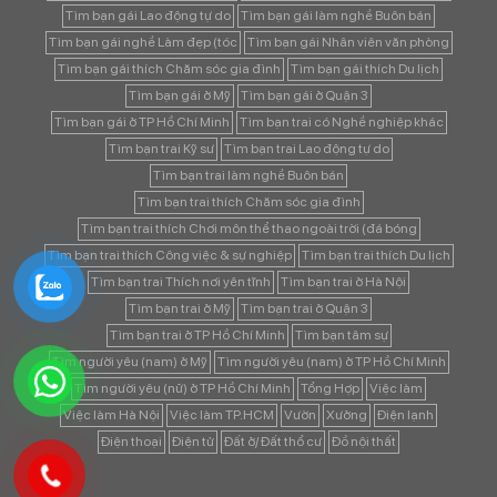
Tìm bạn gái Lao động tự do
Tìm bạn gái làm nghề Buôn bán
Tìm bạn gái nghề Làm đẹp (tóc
Tìm bạn gái Nhân viên văn phòng
Tìm bạn gái thích Chăm sóc gia đình
Tìm bạn gái thích Du lịch
Tìm bạn gái ở Mỹ
Tìm bạn gái ở Quận 3
Tìm bạn gái ở TP Hồ Chí Minh
Tìm bạn trai có Nghề nghiệp khác
Tìm bạn trai Kỹ sư
Tìm bạn trai Lao động tự do
Tìm bạn trai làm nghề Buôn bán
Tìm bạn trai thích Chăm sóc gia đình
Tìm bạn trai thích Chơi môn thể thao ngoài trời (đá bóng
Tìm bạn trai thích Công việc & sự nghiệp
Tìm bạn trai thích Du lịch
Tìm bạn trai Thích nơi yên tĩnh
Tìm bạn trai ở Hà Nội
Tìm bạn trai ở Mỹ
Tìm bạn trai ở Quận 3
Tìm bạn trai ở TP Hồ Chí Minh
Tìm bạn tâm sự
Tìm người yêu (nam) ở Mỹ
Tìm người yêu (nam) ở TP Hồ Chí Minh
Tìm người yêu (nữ) ở TP Hồ Chí Minh
Tổng Hợp
Việc làm
Việc làm Hà Nội
Việc làm TP.HCM
Vườn
Xưởng
Điện lạnh
Điện thoại
Điện tử
Đất ở/ Đất thổ cư
Đồ nội thất