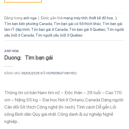
Đăng trong
anh nga
|
Được gắn thẻ
mạng máy tính
,
thiết kế đồ họa...)
,
Tìm bạn bốn phương Canada
,
Tìm bạn gái có Sở thích khác
,
Tìm bạn gái
làm IT (lập trình
,
Tìm bạn gái ở Canada
,
Tìm bạn gái ở Quebec
,
Tìm người
yêu (nữ) ở Canada
,
Tìm người yêu (nữ) ở Quebec
ANH NGA
Duong: Tìm bạn gái
ĐĂNG VÀO
26/03/2025
BỞI
HOPDONGTINHYEU
Thông tin cơ bản Nam tìm nữ – Độc thân – 29 tuổi – Cao 170
cm – Nặng 55 kg – Đại học Nơi ở Ontario, Canada Dáng người
Cân đối Sở thích Công nghệ (hi-tech) Tính cách Dễ gần Lối
sống Bình dân Qúy giá nhất Công danh & sự nghiệp Nghề
nghiệp…