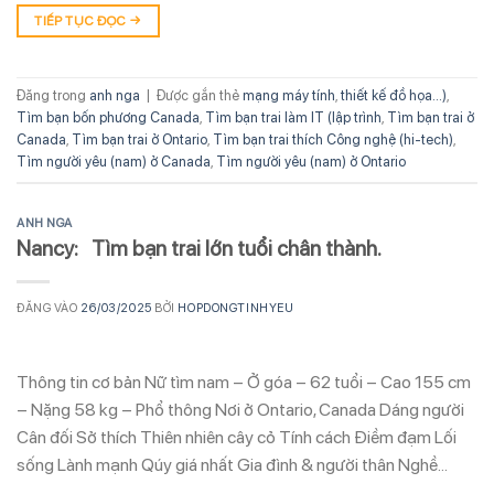
TIẾP TỤC ĐỌC
→
Đăng trong
anh nga
|
Được gắn thẻ
mạng máy tính
,
thiết kế đồ họa...)
,
Tìm bạn bốn phương Canada
,
Tìm bạn trai làm IT (lập trình
,
Tìm bạn trai ở
Canada
,
Tìm bạn trai ở Ontario
,
Tìm bạn trai thích Công nghệ (hi-tech)
,
Tìm người yêu (nam) ở Canada
,
Tìm người yêu (nam) ở Ontario
ANH NGA
Nancy: Tìm bạn trai lớn tuổi chân thành.
ĐĂNG VÀO
26/03/2025
BỞI
HOPDONGTINHYEU
Thông tin cơ bản Nữ tìm nam – Ở góa – 62 tuổi – Cao 155 cm
– Nặng 58 kg – Phổ thông Nơi ở Ontario, Canada Dáng người
Cân đối Sở thích Thiên nhiên cây cỏ Tính cách Điềm đạm Lối
sống Lành mạnh Qúy giá nhất Gia đình & người thân Nghề…