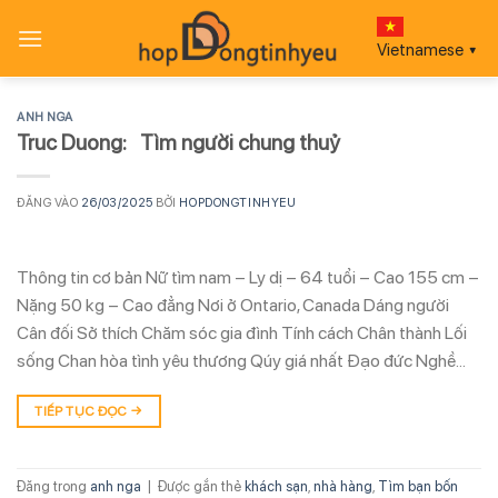
Bỏ
qua
Vietnamese
▼
nội
dung
ANH NGA
Truc Duong: Tìm người chung thuỷ
ĐĂNG VÀO
26/03/2025
BỞI
HOPDONGTINHYEU
Thông tin cơ bản Nữ tìm nam – Ly dị – 64 tuổi – Cao 155 cm –
Nặng 50 kg – Cao đẳng Nơi ở Ontario, Canada Dáng người
Cân đối Sở thích Chăm sóc gia đình Tính cách Chân thành Lối
sống Chan hòa tình yêu thương Qúy giá nhất Đạo đức Nghề…
TIẾP TỤC ĐỌC
→
Đăng trong
anh nga
|
Được gắn thẻ
khách sạn
,
nhà hàng
,
Tìm bạn bốn