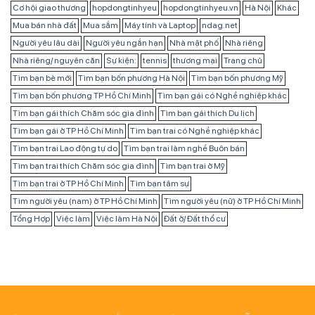
Cơ hội giao thương
hopdongtinhyeu
hopdongtinhyeu.vn
Hà Nội
Khác
Mua bán nhà đất
Mua sắm
Máy tính và Laptop
ndag.net
Người yêu lâu dài
Người yêu ngắn hạn
Nhà mặt phố
Nhà riêng
Nhà riêng/ nguyên căn
Sự kiện:
tennis
thương mại
Trang chủ
Tìm bạn bè mới
Tìm bạn bốn phương Hà Nội
Tìm bạn bốn phương Mỹ
Tìm bạn bốn phương TP Hồ Chí Minh
Tìm bạn gái có Nghề nghiệp khác
Tìm bạn gái thích Chăm sóc gia đình
Tìm bạn gái thích Du lịch
Tìm bạn gái ở TP Hồ Chí Minh
Tìm bạn trai có Nghề nghiệp khác
Tìm bạn trai Lao động tự do
Tìm bạn trai làm nghề Buôn bán
Tìm bạn trai thích Chăm sóc gia đình
Tìm bạn trai ở Mỹ
Tìm bạn trai ở TP Hồ Chí Minh
Tìm bạn tâm sự
Tìm người yêu (nam) ở TP Hồ Chí Minh
Tìm người yêu (nữ) ở TP Hồ Chí Minh
Tổng Hợp
Việc làm
Việc làm Hà Nội
Đất ở/ Đất thổ cư