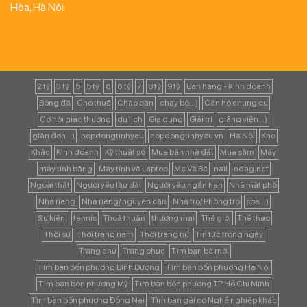
Hòa, Hà Nội
2 tỷ
3 tỷ
5
5 tỷ
6
6 tỷ
7
8 tỷ
9 tỷ
Bán hàng - Kinh doanh
Bóng đá
Cho thuê
Chào bán
chạy bộ...)
Căn hộ chung cư
Cơ hội giao thương
du lịch
Gia dụng
Giải trí
giảng viên...)
giản đơn...)
hopdongtinhyeu
hopdongtinhyeu.vn
Hà Nội
Kho
Khác
Kinh doanh
Kỹ thuật số
Mua bán nhà đất
Mua sắm
Máy
máy tính bảng
Máy tính và Laptop
Mẹ Và Bé
nail
ndag.net
Ngoại thất
Người yêu lâu dài
Người yêu ngắn hạn
Nhà mặt phố
Nhà riêng
Nhà riêng/ nguyên căn
Nhà trọ/ Phòng trọ
spa...)
Sự kiện:
tennis
Thoả thuận
thương mại
Thế giới
Thể thao
Thời sự
Thời trang nam
Thời trang nữ
Tin tức trong ngày
Trang chủ
Trang phục
Tìm bạn bè mới
Tìm bạn bốn phương Bình Dương
Tìm bạn bốn phương Hà Nội
Tìm bạn bốn phương Mỹ
Tìm bạn bốn phương TP Hồ Chí Minh
Tìm bạn bốn phương Đồng Nai
Tìm bạn gái có Nghề nghiệp khác