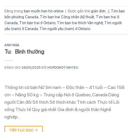
Đăng trong
bạn muốn hẹn hò online
|
Được gắn thẻ
giản đơn...)
,
Tìm bạn
bốn phương Canada
,
Tìm bạn trai Công nhân (kỹ thuật
,
Tìm bạn trai ở
Canada
,
Tìm bạn trai ở Ontario
,
Tìm bạn trai thích Văn nghệ
,
Tìm người
yêu (nam) ở Canada
,
Tìm người yêu (nam) ở Ontario
ANH NGA
Tu: Bình thường
ĐĂNG VÀO
26/03/2025
BỞI
HOPDONGTINHYEU
Thông tin cơ bản Nữ tìm nam – Độc thân – 41 tuổi – Cao 156
cm – Nặng 50 kg – Trung cấp Nơi ở Quebec, Canada Dáng
người Cân đối Sở thích Sở thích khác Tính cách Thực tế Lối
sống Thực tế Qúy giá nhất Gia đình & người thân Nghề
nghiệp…
TIẾP TỤC ĐỌC
→