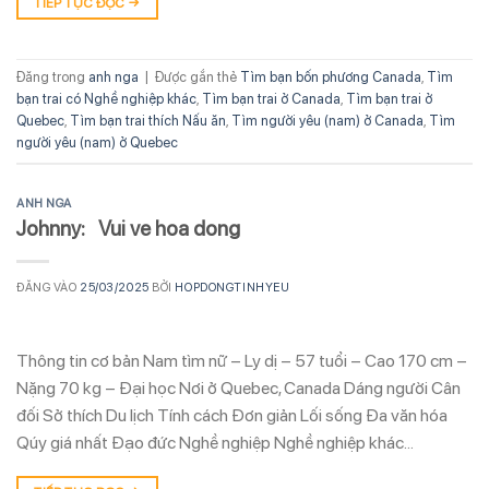
TIẾP TỤC ĐỌC
→
Đăng trong
anh nga
|
Được gắn thẻ
Tìm bạn bốn phương Canada
,
Tìm
bạn trai có Nghề nghiệp khác
,
Tìm bạn trai ở Canada
,
Tìm bạn trai ở
Quebec
,
Tìm bạn trai thích Nấu ăn
,
Tìm người yêu (nam) ở Canada
,
Tìm
người yêu (nam) ở Quebec
ANH NGA
Johnny: Vui ve hoa dong
ĐĂNG VÀO
25/03/2025
BỞI
HOPDONGTINHYEU
Thông tin cơ bản Nam tìm nữ – Ly dị – 57 tuổi – Cao 170 cm –
Nặng 70 kg – Đại học Nơi ở Quebec, Canada Dáng người Cân
đối Sở thích Du lịch Tính cách Đơn giản Lối sống Đa văn hóa
Qúy giá nhất Đạo đức Nghề nghiệp Nghề nghiệp khác…