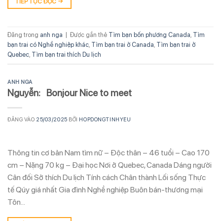
TIẾP TỤC ĐỌC
→
Đăng trong
anh nga
|
Được gắn thẻ
Tìm bạn bốn phương Canada
,
Tìm
bạn trai có Nghề nghiệp khác
,
Tìm bạn trai ở Canada
,
Tìm bạn trai ở
Quebec
,
Tìm bạn trai thích Du lịch
ANH NGA
Nguyễn: Bonjour Nice to meet
ĐĂNG VÀO
25/03/2025
BỞI
HOPDONGTINHYEU
Thông tin cơ bản Nam tìm nữ – Độc thân – 46 tuổi – Cao 170
cm – Nặng 70 kg – Đại học Nơi ở Quebec, Canada Dáng người
Cân đối Sở thích Du lịch Tính cách Chân thành Lối sống Thực
tế Qúy giá nhất Gia đình Nghề nghiệp Buôn bán-thương mại
Tôn…