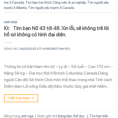
trai ở Canada
,
Tìm bạn trai thích Công việc & sự nghiệp
,
Tìm người yêu
(nam) ở Alberta
,
Tìm người yêu (nam) ở Canada
ANH NGA
Kt: Tìm bạn Nữ 43 tới 48. Xin lỗi, sẽ không trã lời
hồ sơ không có hình đại diện.
ĐĂNG VÀO
26/03/2025
BỞI
HOPDONGTINHYEU
Thông tin cơ bản Nam tìm nữ – Ly dị – 55 tuổi – Cao 170 cm –
Nặng 58 kg – Đại học Nơi ở British Columbia, Canada Dáng
người Cân đối Sở thích Chơi môn thể thao trong nhà Tính cách
Điềm đạm Lối sống Điều độ/ Mực thước Qúy giá nhất Niềm…
TIẾP TỤC ĐỌC
→
Đăng trong
anh nga
|
Được gắn thẻ
bóng bàn
,
thể dục...)
,
Tìm bạn bốn