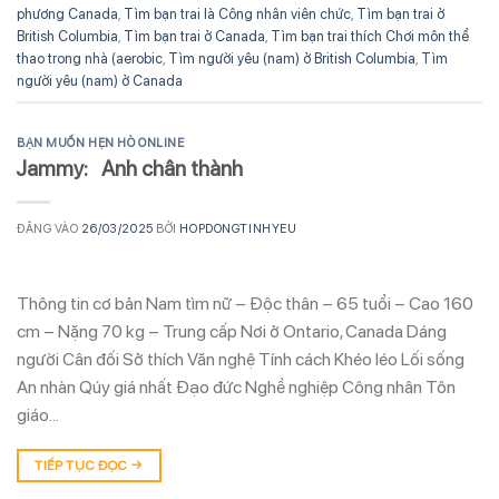
phương Canada
,
Tìm bạn trai là Công nhân viên chức
,
Tìm bạn trai ở
British Columbia
,
Tìm bạn trai ở Canada
,
Tìm bạn trai thích Chơi môn thể
thao trong nhà (aerobic
,
Tìm người yêu (nam) ở British Columbia
,
Tìm
người yêu (nam) ở Canada
BẠN MUỐN HẸN HÒ ONLINE
Jammy: Anh chân thành
ĐĂNG VÀO
26/03/2025
BỞI
HOPDONGTINHYEU
Thông tin cơ bản Nam tìm nữ – Độc thân – 65 tuổi – Cao 160
cm – Nặng 70 kg – Trung cấp Nơi ở Ontario, Canada Dáng
người Cân đối Sở thích Văn nghệ Tính cách Khéo léo Lối sống
An nhàn Qúy giá nhất Đạo đức Nghề nghiệp Công nhân Tôn
giáo…
TIẾP TỤC ĐỌC
→