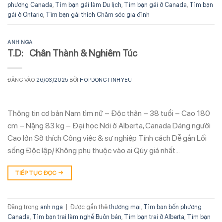
phương Canada
,
Tìm bạn gái làm Du lịch
,
Tìm bạn gái ở Canada
,
Tìm bạn
gái ở Ontario
,
Tìm bạn gái thích Chăm sóc gia đình
ANH NGA
T.D: Chân Thành & Nghiêm Túc
ĐĂNG VÀO
26/03/2025
BỞI
HOPDONGTINHYEU
Thông tin cơ bản Nam tìm nữ – Độc thân – 38 tuổi – Cao 180
cm – Nặng 83 kg – Đại học Nơi ở Alberta, Canada Dáng người
Cao lớn Sở thích Công việc & sự nghiệp Tính cách Dễ gần Lối
sống Độc lập/ Không phụ thuộc vào ai Qúy giá nhất…
TIẾP TỤC ĐỌC
→
Đăng trong
anh nga
|
Được gắn thẻ
thương mại
,
Tìm bạn bốn phương
Canada
,
Tìm bạn trai làm nghề Buôn bán
,
Tìm bạn trai ở Alberta
,
Tìm bạn