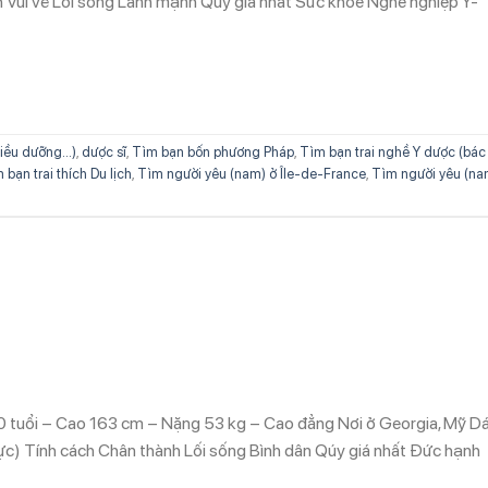
ch Vui vẻ Lối sống Lành mạnh Qúy giá nhất Sức khỏe Nghề nghiệp Y-
iều dưỡng...)
,
dược sĩ
,
Tìm bạn bốn phương Pháp
,
Tìm bạn trai nghề Y dược (bác 
 bạn trai thích Du lịch
,
Tìm người yêu (nam) ở Île-de-France
,
Tìm người yêu (na
0 tuổi – Cao 163 cm – Nặng 53 kg – Cao đẳng Nơi ở Georgia, Mỹ D
hực) Tính cách Chân thành Lối sống Bình dân Qúy giá nhất Đức hạnh