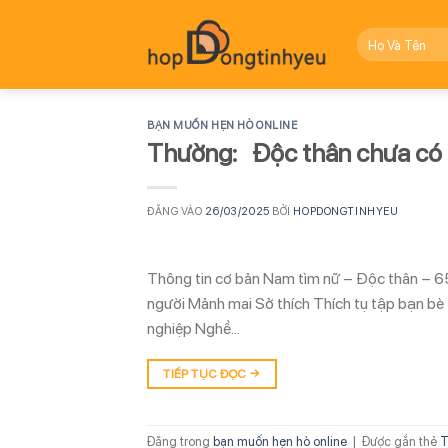
Bỏ
qua
nội
dung
BẠN MUỐN HẸN HÒ ONLINE
Thường: Độc thân chưa có 
ĐĂNG VÀO
26/03/2025
BỞI
HOPDONGTINHYEU
Thông tin cơ bản Nam tìm nữ – Độc thân – 65
người Mảnh mai Sở thích Thích tụ tập bạn bè
nghiệp Nghề…
TIẾP TỤC ĐỌC
→
Đăng trong
bạn muốn hẹn hò online
|
Được gắn thẻ
T