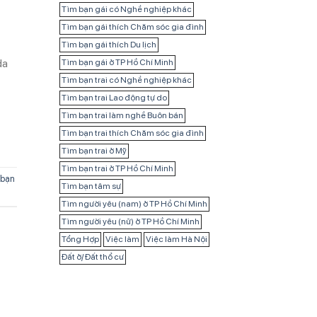
Tìm bạn gái có Nghề nghiệp khác
Tìm bạn gái thích Chăm sóc gia đình
Tìm bạn gái thích Du lịch
da
Tìm bạn gái ở TP Hồ Chí Minh
Tìm bạn trai có Nghề nghiệp khác
Tìm bạn trai Lao động tự do
Tìm bạn trai làm nghề Buôn bán
Tìm bạn trai thích Chăm sóc gia đình
Tìm bạn trai ở Mỹ
Tìm bạn trai ở TP Hồ Chí Minh
 bạn
Tìm bạn tâm sự
Tìm người yêu (nam) ở TP Hồ Chí Minh
Tìm người yêu (nữ) ở TP Hồ Chí Minh
Tổng Hợp
Việc làm
Việc làm Hà Nội
Đất ở/ Đất thổ cư