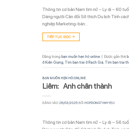
Thông tin cơ bản Nam tìm nữ – Ly dị – 60 tu
Dáng người Cân đối Sở thích Du lịch Tính cá
nghiệp Marketing-bán…
TIẾP TỤC ĐỌC
→
Đăng trong
bạn muốn hẹn hò online
|
Được gắn thẻ
b
ở Kiên Giang
,
Tìm bạn trai ở Rạch Giá
,
Tìm bạn trai th
BẠN MUỐN HẸN HÒ ONLINE
Liêm: Anh chân thành
ĐĂNG VÀO
26/03/2025
BỞI
HOPDONGTINHYEU
Thông tin cơ bản Nam tìm nữ – Ly dị – 56 tu