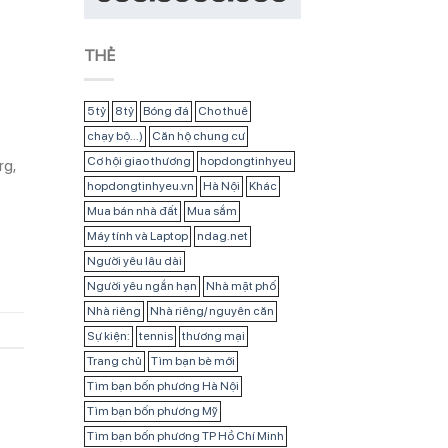
THẺ
5 tỷ
8 tỷ
Bóng đá
Cho thuê
chạy bộ...)
Căn hộ chung cư
Cơ hội giao thương
hopdongtinhyeu
rg,
hopdongtinhyeu.vn
Hà Nội
Khác
Mua bán nhà đất
Mua sắm
Máy tính và Laptop
ndag.net
Người yêu lâu dài
Người yêu ngắn hạn
Nhà mặt phố
Nhà riêng
Nhà riêng/ nguyên căn
Sự kiện:
tennis
thương mại
Trang chủ
Tìm bạn bè mới
Tìm bạn bốn phương Hà Nội
Tìm bạn bốn phương Mỹ
Tìm bạn bốn phương TP Hồ Chí Minh