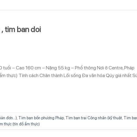
, tim ban doi
0 tuổi – Cao 160 cm – Nặng 55 kg – Phổ thông Nơi ở Centre, Pháp
 ẩm thực) Tính cách Chân thành Lối sống Đa văn hóa Qúy giá nhất S
iản đơn...)
,
Tìm bạn bốn phương Pháp
,
Tìm bạn trai Công nhân (kỹ thuật
,
Tìm bạ
Ẩm thực (tín đồ ẩm thực)