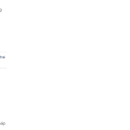
g
trai
háp