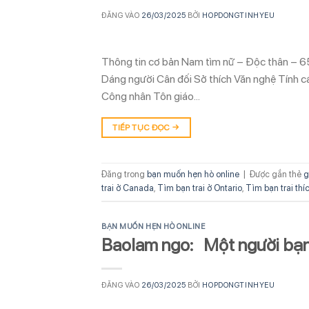
ĐĂNG VÀO
26/03/2025
BỞI
HOPDONGTINHYEU
Thông tin cơ bản Nam tìm nữ – Độc thân – 6
Dáng người Cân đối Sở thích Văn nghệ Tính c
Công nhân Tôn giáo…
TIẾP TỤC ĐỌC
→
Đăng trong
bạn muốn hẹn hò online
|
Được gắn thẻ
g
trai ở Canada
,
Tìm bạn trai ở Ontario
,
Tìm bạn trai th
BẠN MUỐN HẸN HÒ ONLINE
Baolam ngo: Một người bạn 
ĐĂNG VÀO
26/03/2025
BỞI
HOPDONGTINHYEU