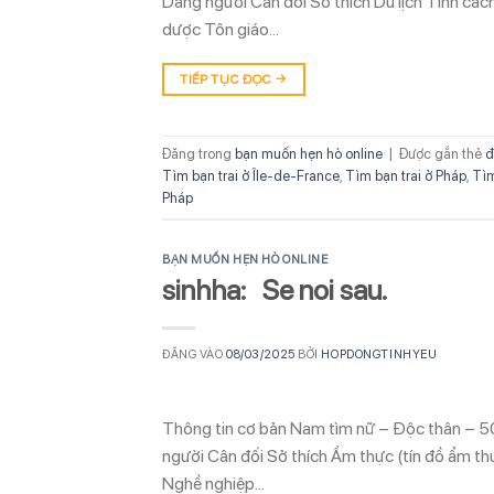
Dáng người Cân đối Sở thích Du lịch Tính cá
dược Tôn giáo…
TIẾP TỤC ĐỌC
→
Đăng trong
bạn muốn hẹn hò online
|
Được gắn thẻ
đ
Tìm bạn trai ở Île-de-France
,
Tìm bạn trai ở Pháp
,
Tìm
Pháp
BẠN MUỐN HẸN HÒ ONLINE
sinhha: Se noi sau.
ĐĂNG VÀO
08/03/2025
BỞI
HOPDONGTINHYEU
Thông tin cơ bản Nam tìm nữ – Độc thân – 5
người Cân đối Sở thích Ẩm thực (tín đồ ẩm t
Nghề nghiệp…