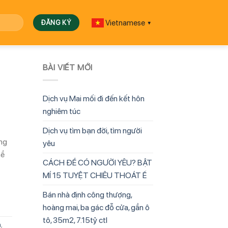
Vietnamese
▼
BÀI VIẾT MỚI
Dịch vụ Mai mối đi đến kết hôn
nghiêm túc
Dịch vụ tìm bạn đời, tìm người
ng
yêu
hề
CÁCH ĐỂ CÓ NGƯỜI YÊU? BẬT
MÍ 15 TUYỆT CHIÊU THOÁT Ế
Bán nhà định công thượng,
hoàng mai, ba gác đỗ cửa, gần ô
tô, 35m2, 7.15tỷ ctl
n
,