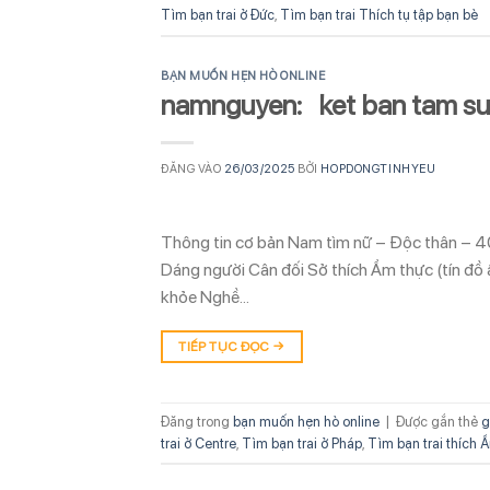
Tìm bạn trai ở Đức
,
Tìm bạn trai Thích tụ tập bạn bè
BẠN MUỐN HẸN HÒ ONLINE
namnguyen: ket ban tam su 
ĐĂNG VÀO
26/03/2025
BỞI
HOPDONGTINHYEU
Thông tin cơ bản Nam tìm nữ – Độc thân – 4
Dáng người Cân đối Sở thích Ẩm thực (tín đồ
khỏe Nghề…
TIẾP TỤC ĐỌC
→
Đăng trong
bạn muốn hẹn hò online
|
Được gắn thẻ
g
trai ở Centre
,
Tìm bạn trai ở Pháp
,
Tìm bạn trai thích 