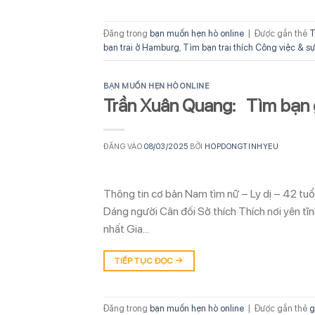
Đăng trong
bạn muốn hẹn hò online
|
Được gắn thẻ
T
bạn trai ở Hamburg
,
Tìm bạn trai thích Công việc & s
BẠN MUỐN HẸN HÒ ONLINE
Trần Xuân Quang: Tìm bạn 
ĐĂNG VÀO
08/03/2025
BỞI
HOPDONGTINHYEU
Thông tin cơ bản Nam tìm nữ – Ly dị – 42 tu
Dáng người Cân đối Sở thích Thích nơi yên tĩ
nhất Gia…
TIẾP TỤC ĐỌC
→
Đăng trong
bạn muốn hẹn hò online
|
Được gắn thẻ
g