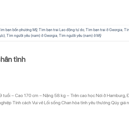
ìm bạn bốn phương Mỹ
,
Tìm bạn trai Lao động tự do
,
Tìm bạn trai ở Georgia
,
Tì
hực)
,
Tìm người yêu (nam) ở Georgia
,
Tìm người yêu (nam) ở Mỹ
hân tình
9 tuổi – Cao 170 cm – Nặng 58 kg – Trên cao học Nơi ở Hamburg, 
ghiệp Tính cách Vui vẻ Lối sống Chan hòa tình yêu thương Qúy giá 