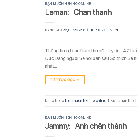
BẠN MUỐN HẸN HÒ ONLINE
Leman: Chan thanh
ĐĂNG VÀO
26/03/2025
BỞI
HOPDONGTINHYEU
Thông tin cơ bản Nam tìm nữ – Ly dị – 42 t
Đức Dáng người Sẽ nói bạn sau Sở thích Sẽ nó
nhất…
TIẾP TỤC ĐỌC
→
Đăng trong
bạn muốn hẹn hò online
|
Được gắn thẻ
T
BẠN MUỐN HẸN HÒ ONLINE
Jammy: Anh chân thành