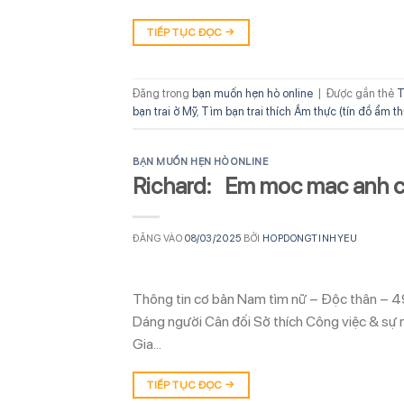
TIẾP TỤC ĐỌC
→
Đăng trong
bạn muốn hẹn hò online
|
Được gắn thẻ
T
bạn trai ở Mỹ
,
Tìm bạn trai thích Ẩm thực (tín đồ ẩm t
BẠN MUỐN HẸN HÒ ONLINE
Richard: Em moc mac anh c
ĐĂNG VÀO
08/03/2025
BỞI
HOPDONGTINHYEU
Thông tin cơ bản Nam tìm nữ – Độc thân – 4
Dáng người Cân đối Sở thích Công việc & sự n
Gia…
TIẾP TỤC ĐỌC
→