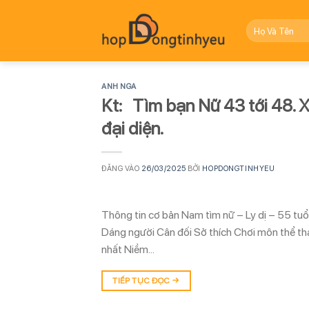
Bỏ
qua
nội
dung
ANH NGA
Kt: Tìm bạn Nữ 43 tới 48. Xi
đại diện.
ĐĂNG VÀO
26/03/2025
BỞI
HOPDONGTINHYEU
Thông tin cơ bản Nam tìm nữ – Ly dị – 55 tu
Dáng người Cân đối Sở thích Chơi môn thể t
nhất Niềm…
TIẾP TỤC ĐỌC
→