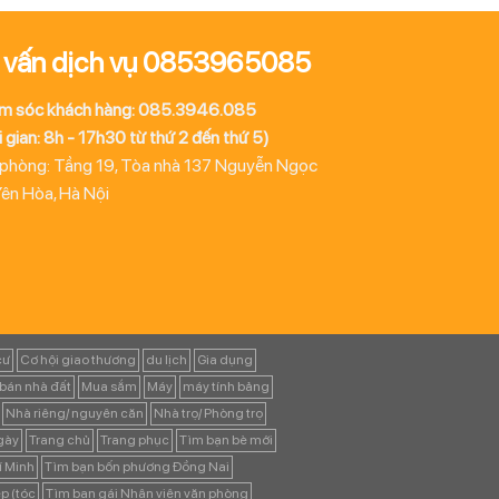
 vấn dịch vụ 0853965085
m sóc khách hàng: 085.3946.085
 gian: 8h - 17h30 từ thứ 2 đến thứ 5)
 phòng: Tầng 19, Tòa nhà 137 Nguyễn Ngọc
Yên Hòa, Hà Nội
cư
Cơ hội giao thương
du lịch
Gia dụng
bán nhà đất
Mua sắm
Máy
máy tính bảng
Nhà riêng/ nguyên căn
Nhà trọ/ Phòng trọ
ngày
Trang chủ
Trang phục
Tìm bạn bè mới
í Minh
Tìm bạn bốn phương Đồng Nai
p (tóc
Tìm bạn gái Nhân viên văn phòng