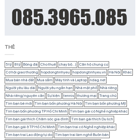
THẺ
5 tỷ
8 tỷ
Bóng đá
Cho thuê
chạy bộ...)
Căn hộ chung cư
Cơ hội giao thương
hopdongtinhyeu
hopdongtinhyeu.vn
Hà Nội
Khác
Mua bán nhà đất
Mua sắm
Máy tính và Laptop
ndag.net
Người yêu lâu dài
Người yêu ngắn hạn
Nhà mặt phố
Nhà riêng
Nhà riêng/ nguyên căn
Sự kiện:
tennis
thương mại
Trang chủ
Tìm bạn bè mới
Tìm bạn bốn phương Hà Nội
Tìm bạn bốn phương Mỹ
Tìm bạn bốn phương TP Hồ Chí Minh
Tìm bạn gái có Nghề nghiệp khác
Tìm bạn gái thích Chăm sóc gia đình
Tìm bạn gái thích Du lịch
Tìm bạn gái ở TP Hồ Chí Minh
Tìm bạn trai có Nghề nghiệp khác
Tìm bạn trai Lao động tự do
Tìm bạn trai làm nghề Buôn bán