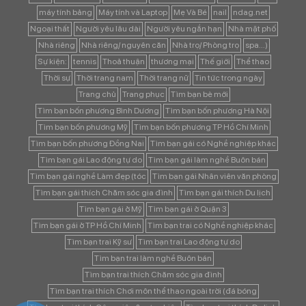
máy tính bảng
Máy tính và Laptop
Mẹ Và Bé
nail
ndag.net
Ngoại thất
Người yêu lâu dài
Người yêu ngắn hạn
Nhà mặt phố
Nhà riêng
Nhà riêng/ nguyên căn
Nhà trọ/ Phòng trọ
spa...)
Sự kiện:
tennis
Thoả thuận
thương mại
Thế giới
Thể thao
Thời sự
Thời trang nam
Thời trang nữ
Tin tức trong ngày
Trang chủ
Trang phục
Tìm bạn bè mới
Tìm bạn bốn phương Bình Dương
Tìm bạn bốn phương Hà Nội
Tìm bạn bốn phương Mỹ
Tìm bạn bốn phương TP Hồ Chí Minh
Tìm bạn bốn phương Đồng Nai
Tìm bạn gái có Nghề nghiệp khác
Tìm bạn gái Lao động tự do
Tìm bạn gái làm nghề Buôn bán
Tìm bạn gái nghề Làm đẹp (tóc
Tìm bạn gái Nhân viên văn phòng
Tìm bạn gái thích Chăm sóc gia đình
Tìm bạn gái thích Du lịch
Tìm bạn gái ở Mỹ
Tìm bạn gái ở Quận 3
Tìm bạn gái ở TP Hồ Chí Minh
Tìm bạn trai có Nghề nghiệp khác
Tìm bạn trai Kỹ sư
Tìm bạn trai Lao động tự do
Tìm bạn trai làm nghề Buôn bán
Tìm bạn trai thích Chăm sóc gia đình
Tìm bạn trai thích Chơi môn thể thao ngoài trời (đá bóng