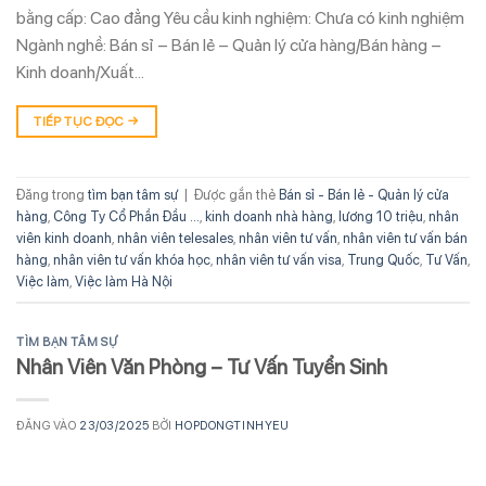
bằng cấp: Cao đẳng Yêu cầu kinh nghiệm: Chưa có kinh nghiệm
Ngành nghề: Bán sỉ – Bán lẻ – Quản lý cửa hàng/Bán hàng –
Kinh doanh/Xuất…
TIẾP TỤC ĐỌC
→
Đăng trong
tìm bạn tâm sự
|
Được gắn thẻ
Bán sỉ - Bán lẻ - Quản lý cửa
hàng
,
Công Ty Cổ Phần Đầu ...
,
kinh doanh nhà hàng
,
lương 10 triệu
,
nhân
viên kinh doanh
,
nhân viên telesales
,
nhân viên tư vấn
,
nhân viên tư vấn bán
hàng
,
nhân viên tư vấn khóa học
,
nhân viên tư vấn visa
,
Trung Quốc
,
Tư Vấn
,
Việc làm
,
Việc làm Hà Nội
TÌM BẠN TÂM SỰ
Nhân Viên Văn Phòng – Tư Vấn Tuyển Sinh
ĐĂNG VÀO
23/03/2025
BỞI
HOPDONGTINHYEU