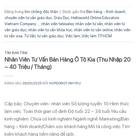
Đăng trong
tìm chồng độc thân
|
Được gắn thẻ
Bán hàng - Kinh doanh
,
chuyên viên tư vấn giáo dục
,
Giáo Dục
,
Helloworld Online Education
Vietnam Company ...
,
nhân viên telesales
,
nhân viên tư vấn
,
nhân viên tư
vấn giáo dục
,
nhân viên tư vấn khóa học
,
nhân viên tư vấn online
,
nhân viên
tư vấn visa
,
Tư Vấn
,
tư vấn giáo dục
,
Việc làm
,
Việc làm TP.HCM
TÌM BẠN TRAI
Nhân Viên Tư Vấn Bán Hàng Ô Tô Kia (Thu Nhập 20
– 40 Triệu / Tháng)
ĐĂNG VÀO
26/03/2025
BỞI
HOPDONGTINHYEU
Cấp bậc: Chuyên viên- nhân viên Số lượng tuyển: 10 Hình thức
làm việc: Toàn thời gian cố định Độ tuổi: 22 – 34 tuổi Yêu cầu
kinh nghiệm: Chưa có kinh nghiệm Ngành nghề: Marketing/Bán
hàng – Kinh doanh/Chăm sóc khách hàng Mô tả công việc Tìm
kiếm khách hàng tiềm năng để giới…