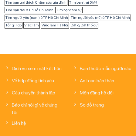
Tìm bạn trai thích Chăm sóc gia đình
Tìm bạn trai ở Mỹ
Tìm bạn trai ở TP Hồ Chí Minh
Tìm bạn tâm sự
Tìm người yêu (nam) ở TP Hồ Chí Minh
Tìm người yêu (nữ) ở TP Hồ Chí Minh
Tổng Hợp
Việc làm
Việc làm Hà Nội
Đất ở/ Đất thổ cư
Dịch vụ xem mặt kết hôn
Bạn thuộc mẫu người nào
Về hợp đồng tình yêu
An toàn bản thân
Câu chuyện thành lập
Môn đăng hộ đối
Báo chí nói gì về chúng
Sơ đồ trang
tôi
Liên hệ