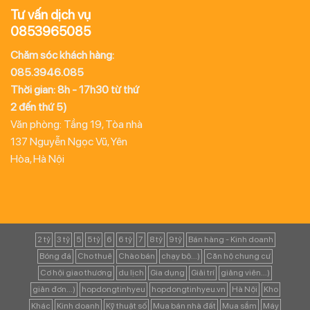
Tư vấn dịch vụ
0853965085
Chăm sóc khách hàng:
085.3946.085
Thời gian: 8h - 17h30 từ thứ
2 đến thứ 5)
Văn phòng: Tầng 19, Tòa nhà
137 Nguyễn Ngọc Vũ, Yên
Hòa, Hà Nội
2 tỷ
3 tỷ
5
5 tỷ
6
6 tỷ
7
8 tỷ
9 tỷ
Bán hàng - Kinh doanh
Bóng đá
Cho thuê
Chào bán
chạy bộ...)
Căn hộ chung cư
Cơ hội giao thương
du lịch
Gia dụng
Giải trí
giảng viên...)
giản đơn...)
hopdongtinhyeu
hopdongtinhyeu.vn
Hà Nội
Kho
Khác
Kinh doanh
Kỹ thuật số
Mua bán nhà đất
Mua sắm
Máy