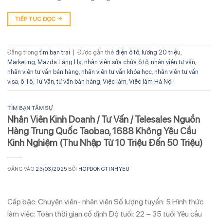
TIẾP TỤC ĐỌC
→
Đăng trong
tìm bạn trai
|
Được gắn thẻ
điện ô tô
,
lương 20 triệu
,
Marketing
,
Mazda Láng Hạ
,
nhân viên sửa chữa ô tô
,
nhân viên tư vấn
,
nhân viên tư vấn bán hàng
,
nhân viên tư vấn khóa học
,
nhân viên tư vấn
visa
,
ô Tô
,
Tư Vấn
,
tư vấn bán hàng
,
Việc làm
,
Việc làm Hà Nội
TÌM BẠN TÂM SỰ
Nhân Viên Kinh Doanh / Tư Vấn / Telesales Nguồn
Hàng Trung Quốc Taobao, 1688 Không Yêu Cầu
Kinh Nghiệm (Thu Nhập Từ 10 Triệu Đến 50 Triệu)
ĐĂNG VÀO
23/03/2025
BỞI
HOPDONGTINHYEU
Cấp bậc: Chuyên viên- nhân viên Số lượng tuyển: 5 Hình thức
làm việc: Toàn thời gian cố định Độ tuổi: 22 – 35 tuổi Yêu cầu