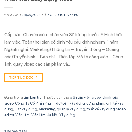
ĐĂNG VÀO
26/03/2025
BỞI
HOPDONGTINHYEU
Cấp bậc: Chuyên viên- nhân viên Số lượng tuyển: 5 Hình thức
làm việc: Toàn thời gian cố định Yêu cầu kinh nghiệm: 1 năm
Ngành nghề: Marketing/Thông tin – Truyền thông – Quảng
cáo/Truyền hình – Báo chí – Biên tập Mô tả công việc – Chụp
ảnh, quay video các sản phẩm và…
TIẾP TỤC ĐỌC
→
Đăng trong
tìm bạn trai
|
Được gắn thẻ
biên tập viên video
,
chỉnh sửa
video
,
Công Ty Cổ Phần Phụ ...
,
dự toán xây dựng
,
dựng phim
,
kinh tế xây
dựng
,
luật xây dựng
,
Marketing
,
quản lý xây dựng
,
thiết kế xây dựng
,
video
editor
,
Việc làm
,
Việc làm Hà Nội
,
Xây dựng
TÌM BẠN TRAI