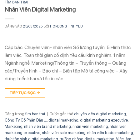
TÌM BẠN TRAI
Nhân Viên Digital Marketing
ĐĂNG VÀO
25/03/2025
BỞI
HOPDONGTINHYEU
Cấp bậc: Chuyên viên- nhân viên Số lượng tuyển: 5 Hình thức
làm việc: Toàn thời gian cố định Yêu cầu kinh nghiệm: 1 năm
Ngành nghề: Marketing/Thông tin – Truyền thông – Quảng
cáo/Truyền hình – Báo chí – Biên tập Mô tả công việc – Xây
dựng, triển khai và tối ưu các…
TIẾP TỤC ĐỌC
→
Đăng trong
tìm bạn trai
|
Được gắn thẻ
chuyên viên digital marketing
,
Công Ty Cổ Phần Đầu ...
,
digital marketing
,
digital marketing executive
,
Marketing
,
nhân viên brand marketing
,
nhân viên marketing
,
nhân viên
marketing executive
,
nhân viên sale marketing
,
nhân viên trade marketing
,
thực tập sinh digital marketing
,
trưởng phòng digital marketing
,
Việc làm
,