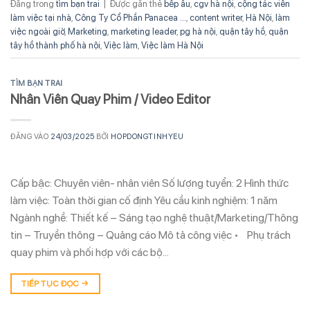
Đăng trong
tìm bạn trai
|
Được gắn thẻ
bếp âu
,
cgv hà nội
,
cộng tác viên
làm việc tại nhà
,
Công Ty Cổ Phần Panacea ...
,
content writer
,
Hà Nội
,
làm
việc ngoài giờ
,
Marketing
,
marketing leader
,
pg hà nội
,
quận tây hồ
,
quận
tây hồ thành phố hà nội
,
Việc làm
,
Việc làm Hà Nội
TÌM BẠN TRAI
Nhân Viên Quay Phim / Video Editor
ĐĂNG VÀO
24/03/2025
BỞI
HOPDONGTINHYEU
Cấp bậc: Chuyên viên- nhân viên Số lượng tuyển: 2 Hình thức
làm việc: Toàn thời gian cố định Yêu cầu kinh nghiệm: 1 năm
Ngành nghề: Thiết kế – Sáng tạo nghệ thuật/Marketing/Thông
tin – Truyền thông – Quảng cáo Mô tả công việc • Phụ trách
quay phim và phối hợp với các bộ…
TIẾP TỤC ĐỌC
→