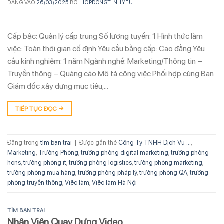
ĐĂNG VÀO
26/03/2025
BỞI
HOPDONGTINHYEU
Cấp bậc: Quản lý cấp trung Số lượng tuyển: 1 Hình thức làm
việc: Toàn thời gian cố định Yêu cầu bằng cấp: Cao đẳng Yêu
cầu kinh nghiệm: 1 năm Ngành nghề: Marketing/Thông tin –
Truyền thông – Quảng cáo Mô tả công việc Phối hợp cùng Ban
Giám đốc xây dựng mục tiêu,…
TIẾP TỤC ĐỌC
→
Đăng trong
tìm bạn trai
|
Được gắn thẻ
Công Ty TNHH Dịch Vụ ...
,
Marketing
,
Trưởng Phòng
,
trưởng phòng digital marketing
,
trưởng phòng
hcns
,
trưởng phòng it
,
trưởng phòng logistics
,
trưởng phòng marketing
,
trưởng phòng mua hàng
,
trưởng phòng pháp lý
,
trưởng phòng QA
,
trưởng
phòng truyền thông
,
Việc làm
,
Việc làm Hà Nội
TÌM BẠN TRAI
Nhân Viên Quay Dựng Video