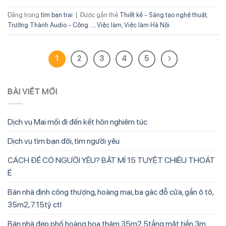
Đăng trong
tìm bạn trai
|
Được gắn thẻ
Thiết kế - Sáng tạo nghệ thuật
,
Trường Thành Audio - Công ...
,
Việc làm
,
Việc làm Hà Nội
1
2
3
4
5
BÀI VIẾT MỚI
Dịch vụ Mai mối đi đến kết hôn nghiêm túc
Dịch vụ tìm bạn đời, tìm người yêu
CÁCH ĐỂ CÓ NGƯỜI YÊU? BẬT MÍ 15 TUYỆT CHIÊU THOÁT
Ế
Bán nhà định công thượng, hoàng mai, ba gác đỗ cửa, gần ô tô,
35m2, 7.15tỷ ctl
Bán nhà đẹp phố hoàng hoa thám 35m2 5tầng mặt tiền 3m