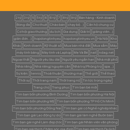
2 tỷ
3 tỷ
5
5 tỷ
6
6 tỷ
7
8 tỷ
9 tỷ
Bán hàng - Kinh doanh
Bóng đá
Cho thuê
Chào bán
chạy bộ...)
Căn hộ chung cư
Cơ hội giao thương
du lịch
Gia dụng
Giải trí
giảng viên...)
giản đơn...)
hopdongtinhyeu
hopdongtinhyeu.vn
Hà Nội
Kho
Khác
Kinh doanh
Kỹ thuật số
Mua bán nhà đất
Mua sắm
Máy
máy tính bảng
Máy tính và Laptop
Mẹ Và Bé
nail
ndag.net
Ngoại thất
Người yêu lâu dài
Người yêu ngắn hạn
Nhà mặt phố
Nhà riêng
Nhà riêng/ nguyên căn
Nhà trọ/ Phòng trọ
spa...)
Sự kiện:
tennis
Thoả thuận
thương mại
Thế giới
Thể thao
Thời sự
Thời trang nam
Thời trang nữ
Tin tức trong ngày
Trang chủ
Trang phục
Tìm bạn bè mới
Tìm bạn bốn phương Bình Dương
Tìm bạn bốn phương Hà Nội
Tìm bạn bốn phương Mỹ
Tìm bạn bốn phương TP Hồ Chí Minh
Tìm bạn bốn phương Đồng Nai
Tìm bạn gái có Nghề nghiệp khác
Tìm bạn gái Lao động tự do
Tìm bạn gái làm nghề Buôn bán
Tìm bạn gái nghề Làm đẹp (tóc
Tìm bạn gái Nhân viên văn phòng
Tìm bạn gái thích Chăm sóc gia đình
Tìm bạn gái thích Du lịch