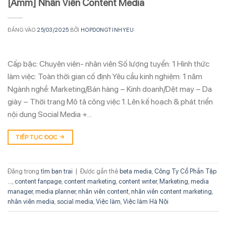
[Amm] Nhân Viên Content Media
ĐĂNG VÀO
25/03/2025
BỞI
HOPDONGTINHYEU
Cấp bậc: Chuyên viên- nhân viên Số lượng tuyển: 1 Hình thức
làm việc: Toàn thời gian cố định Yêu cầu kinh nghiệm: 1 năm
Ngành nghề: Marketing/Bán hàng – Kinh doanh/Dệt may – Da
giày – Thời trang Mô tả công việc 1. Lên kế hoạch & phát triển
nội dung Social Media +…
TIẾP TỤC ĐỌC
→
Đăng trong
tìm bạn trai
|
Được gắn thẻ
beta media
,
Công Ty Cổ Phần Tập
...
,
content fanpage
,
content marketing
,
content writer
,
Marketing
,
media
manager
,
media planner
,
nhân viên content
,
nhân viên content marketing
,
nhân viên media
,
social media
,
Việc làm
,
Việc làm Hà Nội