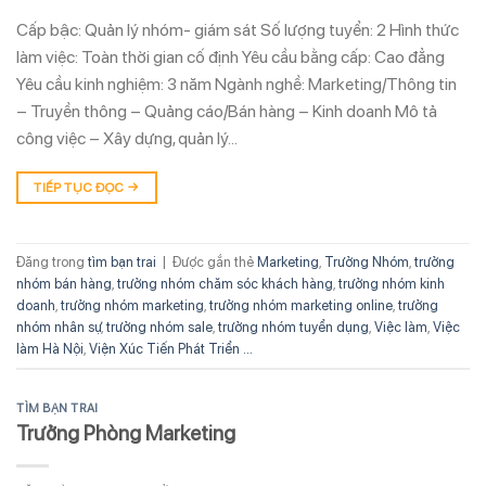
Cấp bậc: Quản lý nhóm- giám sát Số lượng tuyển: 2 Hình thức
làm việc: Toàn thời gian cố định Yêu cầu bằng cấp: Cao đẳng
Yêu cầu kinh nghiệm: 3 năm Ngành nghề: Marketing/Thông tin
– Truyền thông – Quảng cáo/Bán hàng – Kinh doanh Mô tả
công việc – Xây dựng, quản lý…
TIẾP TỤC ĐỌC
→
Đăng trong
tìm bạn trai
|
Được gắn thẻ
Marketing
,
Trưởng Nhóm
,
trưởng
nhóm bán hàng
,
trưởng nhóm chăm sóc khách hàng
,
trưởng nhóm kinh
doanh
,
trưởng nhóm marketing
,
trưởng nhóm marketing online
,
trưởng
nhóm nhân sự
,
trưởng nhóm sale
,
trưởng nhóm tuyển dụng
,
Việc làm
,
Việc
làm Hà Nội
,
Viện Xúc Tiến Phát Triển ...
TÌM BẠN TRAI
Trưởng Phòng Marketing