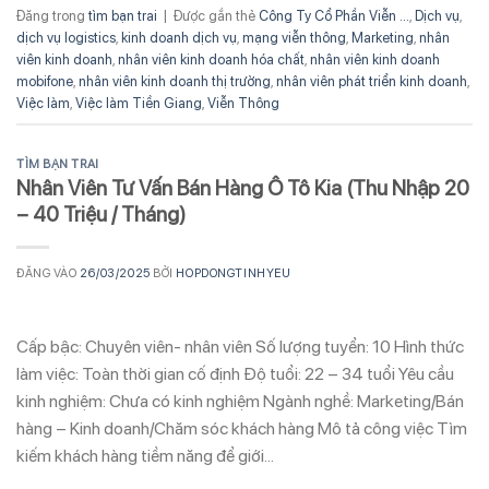
Đăng trong
tìm bạn trai
|
Được gắn thẻ
Công Ty Cổ Phần Viễn ...
,
Dịch vụ
,
dịch vụ logistics
,
kinh doanh dịch vụ
,
mạng viễn thông
,
Marketing
,
nhân
viên kinh doanh
,
nhân viên kinh doanh hóa chất
,
nhân viên kinh doanh
mobifone
,
nhân viên kinh doanh thị trường
,
nhân viên phát triển kinh doanh
,
Việc làm
,
Việc làm Tiền Giang
,
Viễn Thông
TÌM BẠN TRAI
Nhân Viên Tư Vấn Bán Hàng Ô Tô Kia (Thu Nhập 20
– 40 Triệu / Tháng)
ĐĂNG VÀO
26/03/2025
BỞI
HOPDONGTINHYEU
Cấp bậc: Chuyên viên- nhân viên Số lượng tuyển: 10 Hình thức
làm việc: Toàn thời gian cố định Độ tuổi: 22 – 34 tuổi Yêu cầu
kinh nghiệm: Chưa có kinh nghiệm Ngành nghề: Marketing/Bán
hàng – Kinh doanh/Chăm sóc khách hàng Mô tả công việc Tìm
kiếm khách hàng tiềm năng để giới…