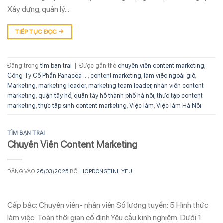
Xây dựng, quản lý…
TIẾP TỤC ĐỌC
→
Đăng trong
tìm bạn trai
|
Được gắn thẻ
chuyên viên content marketing
,
Công Ty Cổ Phần Panacea ...
,
content marketing
,
làm việc ngoài giờ
,
Marketing
,
marketing leader
,
marketing team leader
,
nhân viên content
marketing
,
quận tây hồ
,
quận tây hồ thành phố hà nội
,
thực tập content
marketing
,
thực tập sinh content marketing
,
Việc làm
,
Việc làm Hà Nội
TÌM BẠN TRAI
Chuyên Viên Content Marketing
ĐĂNG VÀO
26/03/2025
BỞI
HOPDONGTINHYEU
Cấp bậc: Chuyên viên- nhân viên Số lượng tuyển: 5 Hình thức
làm việc: Toàn thời gian cố định Yêu cầu kinh nghiệm: Dưới 1