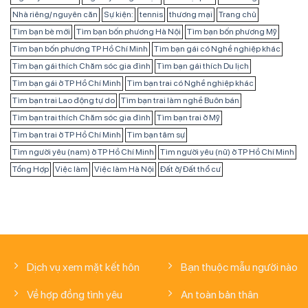
Nhà riêng/ nguyên căn
Sự kiện:
tennis
thương mại
Trang chủ
Tìm bạn bè mới
Tìm bạn bốn phương Hà Nội
Tìm bạn bốn phương Mỹ
Tìm bạn bốn phương TP Hồ Chí Minh
Tìm bạn gái có Nghề nghiệp khác
Tìm bạn gái thích Chăm sóc gia đình
Tìm bạn gái thích Du lịch
Tìm bạn gái ở TP Hồ Chí Minh
Tìm bạn trai có Nghề nghiệp khác
Tìm bạn trai Lao động tự do
Tìm bạn trai làm nghề Buôn bán
Tìm bạn trai thích Chăm sóc gia đình
Tìm bạn trai ở Mỹ
Tìm bạn trai ở TP Hồ Chí Minh
Tìm bạn tâm sự
Tìm người yêu (nam) ở TP Hồ Chí Minh
Tìm người yêu (nữ) ở TP Hồ Chí Minh
Tổng Hợp
Việc làm
Việc làm Hà Nội
Đất ở/ Đất thổ cư
Dịch vụ xem mặt kết hôn
Bạn thuộc mẫu người nào
Về hợp đồng tình yêu
An toàn bản thân