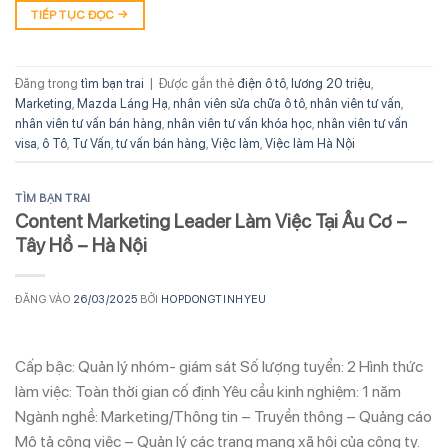
TIẾP TỤC ĐỌC
→
Đăng trong
tìm bạn trai
|
Được gắn thẻ
điện ô tô
,
lương 20 triệu
,
Marketing
,
Mazda Láng Hạ
,
nhân viên sửa chữa ô tô
,
nhân viên tư vấn
,
nhân viên tư vấn bán hàng
,
nhân viên tư vấn khóa học
,
nhân viên tư vấn
visa
,
ô Tô
,
Tư Vấn
,
tư vấn bán hàng
,
Việc làm
,
Việc làm Hà Nội
TÌM BẠN TRAI
Content Marketing Leader Làm Việc Tại Âu Cơ –
Tây Hồ – Hà Nội
ĐĂNG VÀO
26/03/2025
BỞI
HOPDONGTINHYEU
Cấp bậc: Quản lý nhóm- giám sát Số lượng tuyển: 2 Hình thức
làm việc: Toàn thời gian cố định Yêu cầu kinh nghiệm: 1 năm
Ngành nghề: Marketing/Thông tin – Truyền thông – Quảng cáo
Mô tả công việc – Quản lý các trang mạng xã hội của công ty.