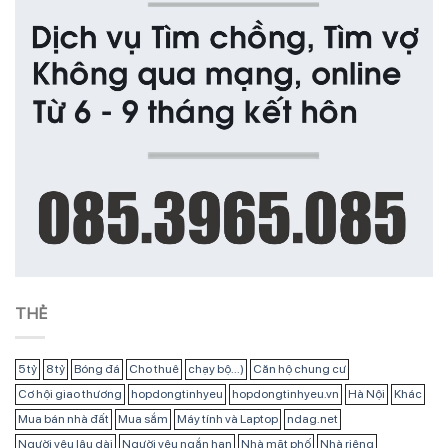
THẺ
5 tỷ
8 tỷ
Bóng đá
Cho thuê
chạy bộ...)
Căn hộ chung cư
Cơ hội giao thương
hopdongtinhyeu
hopdongtinhyeu.vn
Hà Nội
Khác
Mua bán nhà đất
Mua sắm
Máy tính và Laptop
ndag.net
Người yêu lâu dài
Người yêu ngắn hạn
Nhà mặt phố
Nhà riêng