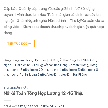
Cấp bậc: Quản lý cấp trung Yêu cầu giới tính: Nữ Số lượng
tuyển: 1 Hình thức làm việc: Toàn thời gian cố định Yêu cầu kinh
nghiệm: 3 năm Ngành nghề: Hành chính – Thư ký/Kế toán Mô tả
công việc – Kiểm soát doanh thu, chi phí, đánh giá hiệu quả hoạt
động…
TIẾP TỤC ĐỌC
→
Đăng trong
tìm chồng độc thân
|
Được gắn thẻ
Công Ty TNHH Công
Nghệ ...
,
Hành chính - Thư ký
,
kế toán tiền lương
,
kế toán trưởng
,
lương 10
triệu
,
lương 15 triệu
,
lương 20 triệu
,
lương 4 triệu
,
lương 5 triệu
,
lương 6
triệu
,
lương 7 triệu
,
lương 8 triệu
,
Việc làm
,
Việc làm Hải Phòng
TÌM MẸ ĐƠN THÂN
Nữ Kế Toán Tổng Hợp Lương 12 -15 Triệu
ĐĂNG VÀO
24/03/2025
BỞI
HOPDONGTINHYEU