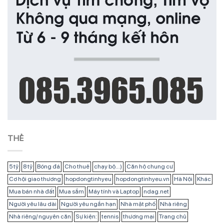
THẺ
5 tỷ
8 tỷ
Bóng đá
Cho thuê
chạy bộ...)
Căn hộ chung cư
Cơ hội giao thương
hopdongtinhyeu
hopdongtinhyeu.vn
Hà Nội
Khác
Mua bán nhà đất
Mua sắm
Máy tính và Laptop
ndag.net
Người yêu lâu dài
Người yêu ngắn hạn
Nhà mặt phố
Nhà riêng
Nhà riêng/ nguyên căn
Sự kiện:
tennis
thương mại
Trang chủ