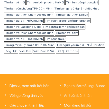
Tìm bạn bè mới
Tìm bạn bốn phương Hà Nội
Tìm bạn bốn phương Mỹ
Tìm bạn bốn phương TP Hồ Chí Minh
Tìm bạn gái có Nghề nghiệp khác
Tìm bạn gái thích Chăm sóc gia đình
Tìm bạn gái thích Du lịch
Tìm bạn gái ở TP Hồ Chí Minh
Tìm bạn trai có Nghề nghiệp khác
Tìm bạn trai Lao động tự do
Tìm bạn trai làm nghề Buôn bán
Tìm bạn trai thích Chăm sóc gia đình
Tìm bạn trai ở Mỹ
Tìm bạn trai ở TP Hồ Chí Minh
Tìm bạn tâm sự
Tìm người yêu (nam) ở TP Hồ Chí Minh
Tìm người yêu (nữ) ở TP Hồ Chí Minh
Tổng Hợp
Việc làm
Việc làm Hà Nội
Đất ở/ Đất thổ cư
Dịch vụ xem mặt kết hôn
Bạn thuộc mẫu người nào
Về hợp đồng tình yêu
An toàn bản thân
Câu chuyện thành lập
Môn đăng hộ đối