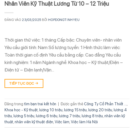
Nhân Viên Kỹ Thuật Lương Từ 10 – 12 Triệu
ĐĂNG VÀO
23/03/2025
BỞI
HOPDONGTINHYEU
Thời gian thử việc: 1 tháng Cấp bậc: Chuyên viên- nhân viên
Yêu cầu giới tính: Nam Số lượng tuyển: 1 Hình thức làm việc:
Toàn thời gian cố định Yêu cầu bằng cấp: Cao đẳng Yêu cầu
kinh nghiệm: 1 năm Ngành nghề: Khoa học – Kỹ thuật/Điện –
Điện tử – Điện lạnh/Vận…
TIẾP TỤC ĐỌC
→
Đăng trong
tìm bạn trai kết hôn
|
Được gắn thẻ
Công Ty Cổ Phần Thiết ...
,
Khoa học - Kỹ thuật
,
lương 10 triệu
,
lương 15 triệu
,
lương 20 triệu
,
lương 4
triệu
,
lương 5 triệu
,
lương 6 triệu
,
lương 7 triệu
,
lương 8 triệu
,
nhân viên kỹ
thuật
,
nhân viên kỹ thuật điện
,
Việc làm
,
Việc làm Hà Nội