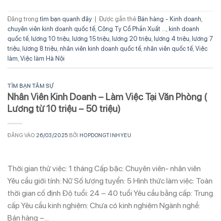
Đăng trong
tìm bạn quanh đây
|
Được gắn thẻ
Bán hàng - Kinh doanh
,
chuyên viên kinh doanh quốc tế
,
Công Ty Cổ Phần Xuất ...
,
kinh doanh
quốc tế
,
lương 10 triệu
,
lương 15 triệu
,
lương 20 triệu
,
lương 4 triệu
,
lương 7
triệu
,
lương 8 triệu
,
nhân viên kinh doanh quốc tế
,
nhân viên quốc tế
,
Việc
làm
,
Việc làm Hà Nội
TÌM BẠN TÂM SỰ
Nhân Viên Kinh Doanh – Làm Việc Tại Văn Phòng (
Lương từ 10 triệu – 50 triệu)
ĐĂNG VÀO
26/03/2025
BỞI
HOPDONGTINHYEU
Thời gian thử việc: 1 tháng Cấp bậc: Chuyên viên- nhân viên
Yêu cầu giới tính: Nữ Số lượng tuyển: 5 Hình thức làm việc: Toàn
thời gian cố định Độ tuổi: 24 – 40 tuổi Yêu cầu bằng cấp: Trung
cấp Yêu cầu kinh nghiệm: Chưa có kinh nghiệm Ngành nghề:
Bán hàng –…