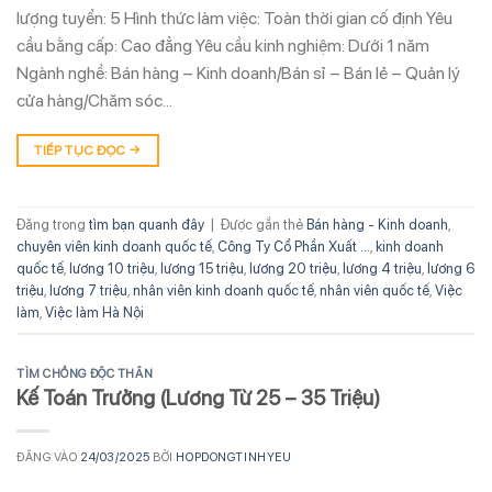
lượng tuyển: 5 Hình thức làm việc: Toàn thời gian cố định Yêu
cầu bằng cấp: Cao đẳng Yêu cầu kinh nghiệm: Dưới 1 năm
Ngành nghề: Bán hàng – Kinh doanh/Bán sỉ – Bán lẻ – Quản lý
cửa hàng/Chăm sóc…
TIẾP TỤC ĐỌC
→
Đăng trong
tìm bạn quanh đây
|
Được gắn thẻ
Bán hàng - Kinh doanh
,
chuyên viên kinh doanh quốc tế
,
Công Ty Cổ Phần Xuất ...
,
kinh doanh
quốc tế
,
lương 10 triệu
,
lương 15 triệu
,
lương 20 triệu
,
lương 4 triệu
,
lương 6
triệu
,
lương 7 triệu
,
nhân viên kinh doanh quốc tế
,
nhân viên quốc tế
,
Việc
làm
,
Việc làm Hà Nội
TÌM CHỒNG ĐỘC THÂN
Kế Toán Trưởng (Lương Từ 25 – 35 Triệu)
ĐĂNG VÀO
24/03/2025
BỞI
HOPDONGTINHYEU