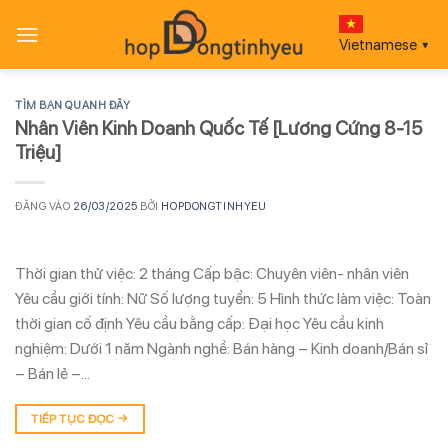
Bỏ
qua
Vietnamese
▼
nội
dung
TÌM BẠN QUANH ĐÂY
Nhân Viên Kinh Doanh Quốc Tế [Lương Cứng 8-15
Triệu]
ĐĂNG VÀO
26/03/2025
BỞI
HOPDONGTINHYEU
Thời gian thử việc: 2 tháng Cấp bậc: Chuyên viên- nhân viên
Yêu cầu giới tính: Nữ Số lượng tuyển: 5 Hình thức làm việc: Toàn
thời gian cố định Yêu cầu bằng cấp: Đại học Yêu cầu kinh
nghiệm: Dưới 1 năm Ngành nghề: Bán hàng – Kinh doanh/Bán sỉ
– Bán lẻ –…
TIẾP TỤC ĐỌC
→