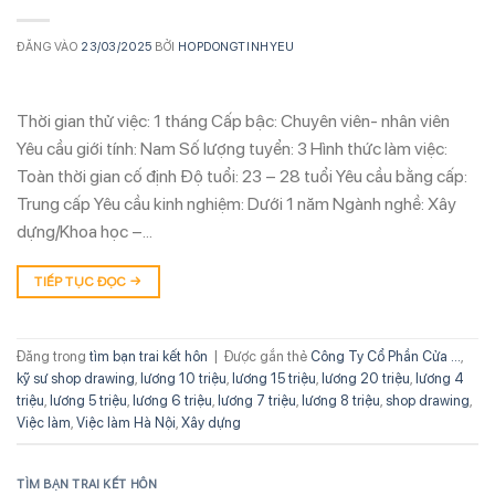
ĐĂNG VÀO
23/03/2025
BỞI
HOPDONGTINHYEU
Thời gian thử việc: 1 tháng Cấp bậc: Chuyên viên- nhân viên
Yêu cầu giới tính: Nam Số lượng tuyển: 3 Hình thức làm việc:
Toàn thời gian cố định Độ tuổi: 23 – 28 tuổi Yêu cầu bằng cấp:
Trung cấp Yêu cầu kinh nghiệm: Dưới 1 năm Ngành nghề: Xây
dựng/Khoa học –…
TIẾP TỤC ĐỌC
→
Đăng trong
tìm bạn trai kết hôn
|
Được gắn thẻ
Công Ty Cổ Phần Cửa ...
,
kỹ sư shop drawing
,
lương 10 triệu
,
lương 15 triệu
,
lương 20 triệu
,
lương 4
triệu
,
lương 5 triệu
,
lương 6 triệu
,
lương 7 triệu
,
lương 8 triệu
,
shop drawing
,
Việc làm
,
Việc làm Hà Nội
,
Xây dựng
TÌM BẠN TRAI KẾT HÔN