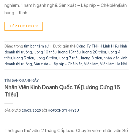
nghiệm: 1 năm Ngành nghề: Sản xuất – Lắp ráp – Chế biến/Bán
hàng – Kinh…
TIẾP TỤC ĐỌC
→
Đăng trong
tìm bạn tâm sự
|
Được gắn thẻ
Công Ty TNHH Linh Hiếu
,
kinh
doanh thị trường
,
lương 10 triệu
,
lương 15 triệu
,
lương 20 triệu
,
lương 4
triệu
,
lương 5 triệu
,
lương 6 triệu
,
lương 7 triệu
,
lương 8 triệu
,
nhân viên kinh
doanh thị trường
,
Sản xuất - Lắp ráp - Chế biến
,
Việc làm
,
Việc làm Hà Nội
TÌM BẠN QUANH ĐÂY
Nhân Viên Kinh Doanh Quốc Tế [Lương Cứng 15
Triệu]
ĐĂNG VÀO
26/03/2025
BỞI
HOPDONGTINHYEU
Thời gian thử việc: 2 tháng Cấp bậc: Chuyên viên- nhân viên Số