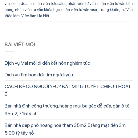
viên kinh doanh
,
nhân viên telesales
,
nhân viên tư vấn
,
nhân viên tư vấn bán
hàng
,
nhân viên tư vấn khóa học
,
nhân viên tư vấn visa
,
Trung Quốc
,
Tư Vấn
,
Việc làm
,
Việc làm Hà Nội
BÀI VIẾT MỚI
Dịch vụ Mai mối đi đến kết hôn nghiêm túc
Dịch vụ tìm bạn đời, tìm người yêu
CÁCH ĐỂ CÓ NGƯỜI YÊU? BẬT MÍ 15 TUYỆT CHIÊU THOÁT
Ế
Bán nhà định công thượng, hoàng mai, ba gác đỗ cửa, gần ô tô,
35m2, 7.15tỷ ctl
Bán nhà đẹp phố hoàng hoa thám 35m2 5tầng mặt tiền 3m
5.99 tỷ tây hồ