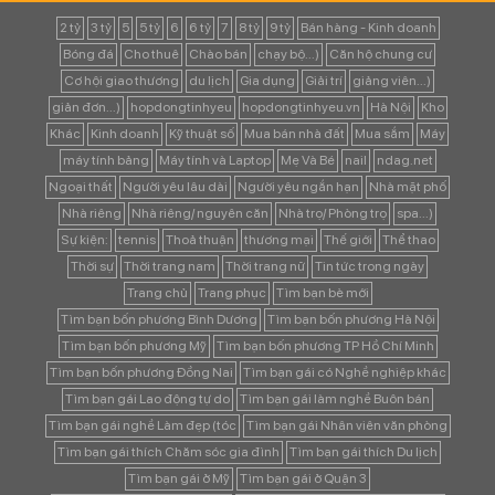
2 tỷ
3 tỷ
5
5 tỷ
6
6 tỷ
7
8 tỷ
9 tỷ
Bán hàng - Kinh doanh
Bóng đá
Cho thuê
Chào bán
chạy bộ...)
Căn hộ chung cư
Cơ hội giao thương
du lịch
Gia dụng
Giải trí
giảng viên...)
giản đơn...)
hopdongtinhyeu
hopdongtinhyeu.vn
Hà Nội
Kho
Khác
Kinh doanh
Kỹ thuật số
Mua bán nhà đất
Mua sắm
Máy
máy tính bảng
Máy tính và Laptop
Mẹ Và Bé
nail
ndag.net
Ngoại thất
Người yêu lâu dài
Người yêu ngắn hạn
Nhà mặt phố
Nhà riêng
Nhà riêng/ nguyên căn
Nhà trọ/ Phòng trọ
spa...)
Sự kiện:
tennis
Thoả thuận
thương mại
Thế giới
Thể thao
Thời sự
Thời trang nam
Thời trang nữ
Tin tức trong ngày
Trang chủ
Trang phục
Tìm bạn bè mới
Tìm bạn bốn phương Bình Dương
Tìm bạn bốn phương Hà Nội
Tìm bạn bốn phương Mỹ
Tìm bạn bốn phương TP Hồ Chí Minh
Tìm bạn bốn phương Đồng Nai
Tìm bạn gái có Nghề nghiệp khác
Tìm bạn gái Lao động tự do
Tìm bạn gái làm nghề Buôn bán
Tìm bạn gái nghề Làm đẹp (tóc
Tìm bạn gái Nhân viên văn phòng
Tìm bạn gái thích Chăm sóc gia đình
Tìm bạn gái thích Du lịch
Tìm bạn gái ở Mỹ
Tìm bạn gái ở Quận 3