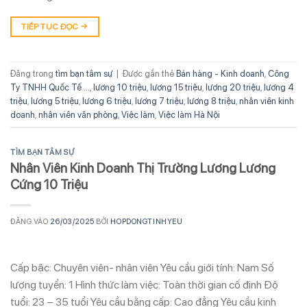
TIẾP TỤC ĐỌC
→
Đăng trong
tìm bạn tâm sự
|
Được gắn thẻ
Bán hàng - Kinh doanh
,
Công
Ty TNHH Quốc Tế ...
,
lương 10 triệu
,
lương 15 triệu
,
lương 20 triệu
,
lương 4
triệu
,
lương 5 triệu
,
lương 6 triệu
,
lương 7 triệu
,
lương 8 triệu
,
nhân viên kinh
doanh
,
nhân viên văn phòng
,
Việc làm
,
Việc làm Hà Nội
TÌM BẠN TÂM SỰ
Nhân Viên Kinh Doanh Thị Trường Lương Lương
Cứng 10 Triệu
ĐĂNG VÀO
26/03/2025
BỞI
HOPDONGTINHYEU
Cấp bậc: Chuyên viên- nhân viên Yêu cầu giới tính: Nam Số
lượng tuyển: 1 Hình thức làm việc: Toàn thời gian cố định Độ
tuổi: 23 – 35 tuổi Yêu cầu bằng cấp: Cao đẳng Yêu cầu kinh