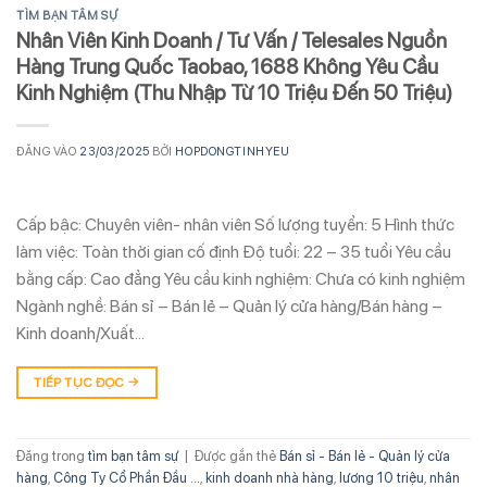
TÌM BẠN TÂM SỰ
Nhân Viên Kinh Doanh / Tư Vấn / Telesales Nguồn
Hàng Trung Quốc Taobao, 1688 Không Yêu Cầu
Kinh Nghiệm (Thu Nhập Từ 10 Triệu Đến 50 Triệu)
ĐĂNG VÀO
23/03/2025
BỞI
HOPDONGTINHYEU
Cấp bậc: Chuyên viên- nhân viên Số lượng tuyển: 5 Hình thức
làm việc: Toàn thời gian cố định Độ tuổi: 22 – 35 tuổi Yêu cầu
bằng cấp: Cao đẳng Yêu cầu kinh nghiệm: Chưa có kinh nghiệm
Ngành nghề: Bán sỉ – Bán lẻ – Quản lý cửa hàng/Bán hàng –
Kinh doanh/Xuất…
TIẾP TỤC ĐỌC
→
Đăng trong
tìm bạn tâm sự
|
Được gắn thẻ
Bán sỉ - Bán lẻ - Quản lý cửa
hàng
,
Công Ty Cổ Phần Đầu ...
,
kinh doanh nhà hàng
,
lương 10 triệu
,
nhân