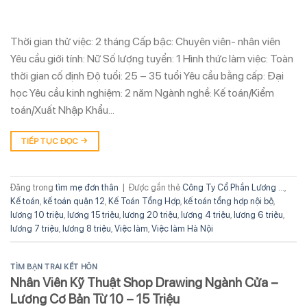
Thời gian thử việc: 2 tháng Cấp bậc: Chuyên viên- nhân viên
Yêu cầu giới tính: Nữ Số lượng tuyển: 1 Hình thức làm việc: Toàn
thời gian cố định Độ tuổi: 25 – 35 tuổi Yêu cầu bằng cấp: Đại
học Yêu cầu kinh nghiệm: 2 năm Ngành nghề: Kế toán/Kiểm
toán/Xuất Nhập Khẩu…
TIẾP TỤC ĐỌC
→
Đăng trong
tìm mẹ đơn thân
|
Được gắn thẻ
Công Ty Cổ Phần Lương ...
,
Kế toán
,
kế toán quận 12
,
Kế Toán Tổng Hợp
,
kế toán tổng hợp nội bộ
,
lương 10 triệu
,
lương 15 triệu
,
lương 20 triệu
,
lương 4 triệu
,
lương 6 triệu
,
lương 7 triệu
,
lương 8 triệu
,
Việc làm
,
Việc làm Hà Nội
TÌM BẠN TRAI KẾT HÔN
Nhân Viên Kỹ Thuật Shop Drawing Ngành Cửa –
Lương Cơ Bản Từ 10 – 15 Triệu