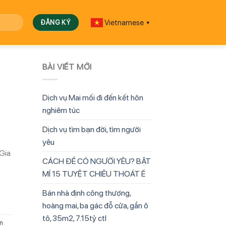
Vietnamese
▼
BÀI VIẾT MỚI
Dịch vụ Mai mối đi đến kết hôn
nghiêm túc
Dịch vụ tìm bạn đời, tìm người
yêu
 Gia
CÁCH ĐỂ CÓ NGƯỜI YÊU? BẬT
MÍ 15 TUYỆT CHIÊU THOÁT Ế
Bán nhà định công thượng,
hoàng mai, ba gác đỗ cửa, gần ô
tô, 35m2, 7.15tỷ ctl
ên