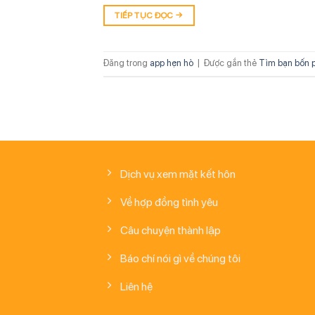
TIẾP TỤC ĐỌC
→
Đăng trong
app hẹn hò
|
Được gắn thẻ
Tìm bạn bốn 
Dịch vụ xem mặt kết hôn
Về hợp đồng tình yêu
Câu chuyện thành lập
Báo chí nói gì về chúng tôi
Liên hệ