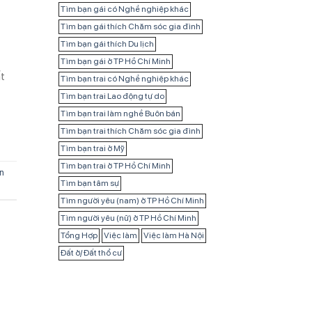
Tìm bạn gái có Nghề nghiệp khác
Tìm bạn gái thích Chăm sóc gia đình
Tìm bạn gái thích Du lịch
Tìm bạn gái ở TP Hồ Chí Minh
ất
Tìm bạn trai có Nghề nghiệp khác
Tìm bạn trai Lao động tự do
Tìm bạn trai làm nghề Buôn bán
Tìm bạn trai thích Chăm sóc gia đình
Tìm bạn trai ở Mỹ
Tìm bạn trai ở TP Hồ Chí Minh
n
Tìm bạn tâm sự
Tìm người yêu (nam) ở TP Hồ Chí Minh
Tìm người yêu (nữ) ở TP Hồ Chí Minh
Tổng Hợp
Việc làm
Việc làm Hà Nội
Đất ở/ Đất thổ cư