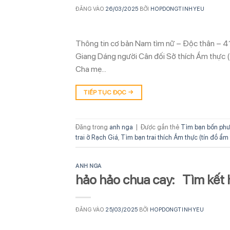
ĐĂNG VÀO
26/03/2025
BỞI
HOPDONGTINHYEU
Thông tin cơ bản Nam tìm nữ – Độc thân – 41
Giang Dáng người Cân đối Sở thích Ẩm thực (
Cha mẹ…
TIẾP TỤC ĐỌC
→
Đăng trong
anh nga
|
Được gắn thẻ
Tìm bạn bốn phư
trai ở Rạch Giá
,
Tìm bạn trai thích Ẩm thực (tín đồ ẩm
ANH NGA
hảo hảo chua cay: Tìm kết 
ĐĂNG VÀO
25/03/2025
BỞI
HOPDONGTINHYEU