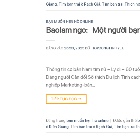
Giang
,
Tìm bạn trai ở Rạch Giá
,
Tìm bạn trai Thích nơ
BẠN MUỐN HẸN HÒ ONLINE
Baolam ngo: Một người bạn 
ĐĂNG VÀO
26/03/2025
BỞI
HOPDONGTINHYEU
Thông tin cơ bản Nam tìm nữ – Ly dị – 60 tu
Dáng người Cân đối Sở thích Du lịch Tính cá
nghiệp Marketing-bán…
TIẾP TỤC ĐỌC
→
Đăng trong
bạn muốn hẹn hò online
|
Được gắn thẻ
b
ở Kiên Giang
,
Tìm bạn trai ở Rạch Giá
,
Tìm bạn trai th