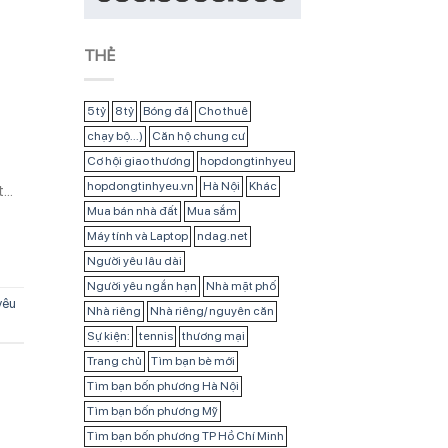
THẺ
5 tỷ
8 tỷ
Bóng đá
Cho thuê
chạy bộ...)
Căn hộ chung cư
Cơ hội giao thương
hopdongtinhyeu
hopdongtinhyeu.vn
Hà Nội
Khác
t…
Mua bán nhà đất
Mua sắm
Máy tính và Laptop
ndag.net
Người yêu lâu dài
Người yêu ngắn hạn
Nhà mặt phố
yêu
Nhà riêng
Nhà riêng/ nguyên căn
Sự kiện:
tennis
thương mại
Trang chủ
Tìm bạn bè mới
Tìm bạn bốn phương Hà Nội
Tìm bạn bốn phương Mỹ
Tìm bạn bốn phương TP Hồ Chí Minh