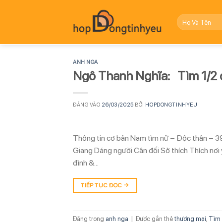
Bỏ
qua
nội
dung
ANH NGA
Ngô Thanh Nghĩa: Tìm 1/2 
ĐĂNG VÀO
26/03/2025
BỞI
HOPDONGTINHYEU
Thông tin cơ bản Nam tìm nữ – Độc thân – 39
Giang Dáng người Cân đối Sở thích Thích nơi 
đình &…
TIẾP TỤC ĐỌC
→
Đăng trong
anh nga
|
Được gắn thẻ
thương mại
,
Tìm 