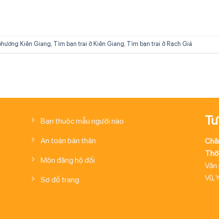
phương Kiên Giang
,
Tìm bạn trai ở Kiên Giang
,
Tìm bạn trai ở Rạch Giá
Tư
Bạn thuộc mẫu người nào
An toàn bản thân
Chă
Thời
Môn đăng hộ đối
Văn
Vũ, 
Sơ đồ trang