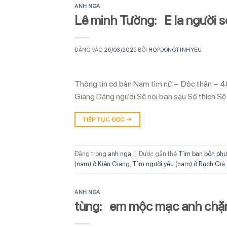
ANH NGA
Lê minh Tường: E la người 
ĐĂNG VÀO
26/03/2025
BỞI
HOPDONGTINHYEU
Thông tin cơ bản Nam tìm nữ – Độc thân – 40
Giang Dáng người Sẽ nói bạn sau Sở thích Sẽ 
TIẾP TỤC ĐỌC
→
Đăng trong
anh nga
|
Được gắn thẻ
Tìm bạn bốn phư
(nam) ở Kiên Giang
,
Tìm người yêu (nam) ở Rạch Giá
ANH NGA
tùng: em mộc mạc anh chặ