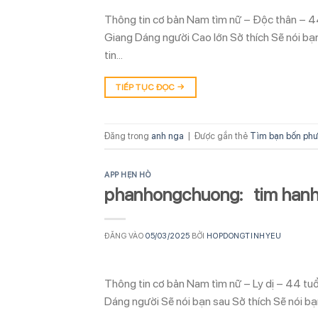
Thông tin cơ bản Nam tìm nữ – Độc thân – 44
Giang Dáng người Cao lớn Sở thích Sẽ nói bạn
tin…
TIẾP TỤC ĐỌC
→
Đăng trong
anh nga
|
Được gắn thẻ
Tìm bạn bốn phư
APP HẸN HÒ
phanhongchuong: tim han
ĐĂNG VÀO
05/03/2025
BỞI
HOPDONGTINHYEU
Thông tin cơ bản Nam tìm nữ – Ly dị – 44 tu
Dáng người Sẽ nói bạn sau Sở thích Sẽ nói bạ