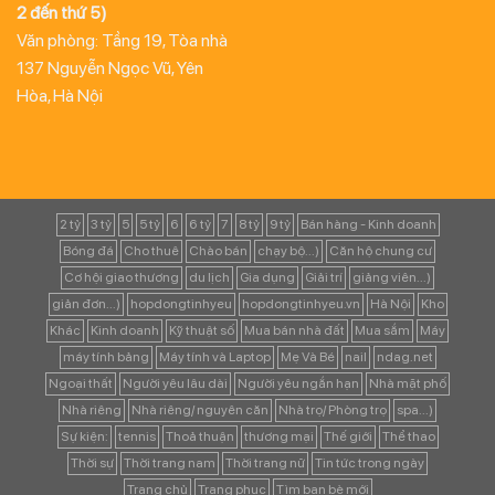
2 đến thứ 5)
Văn phòng: Tầng 19, Tòa nhà
137 Nguyễn Ngọc Vũ, Yên
Hòa, Hà Nội
2 tỷ
3 tỷ
5
5 tỷ
6
6 tỷ
7
8 tỷ
9 tỷ
Bán hàng - Kinh doanh
Bóng đá
Cho thuê
Chào bán
chạy bộ...)
Căn hộ chung cư
Cơ hội giao thương
du lịch
Gia dụng
Giải trí
giảng viên...)
giản đơn...)
hopdongtinhyeu
hopdongtinhyeu.vn
Hà Nội
Kho
Khác
Kinh doanh
Kỹ thuật số
Mua bán nhà đất
Mua sắm
Máy
máy tính bảng
Máy tính và Laptop
Mẹ Và Bé
nail
ndag.net
Ngoại thất
Người yêu lâu dài
Người yêu ngắn hạn
Nhà mặt phố
Nhà riêng
Nhà riêng/ nguyên căn
Nhà trọ/ Phòng trọ
spa...)
Sự kiện:
tennis
Thoả thuận
thương mại
Thế giới
Thể thao
Thời sự
Thời trang nam
Thời trang nữ
Tin tức trong ngày
Trang chủ
Trang phục
Tìm bạn bè mới