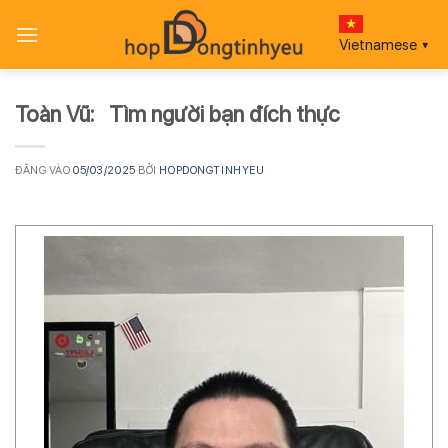
Bỏ
qua
Vietnamese
▼
nội
dung
Toàn Vũ: Tìm người bạn đích thực
ĐĂNG VÀO
05/03/2025
BỞI
HOPDONGTINHYEU