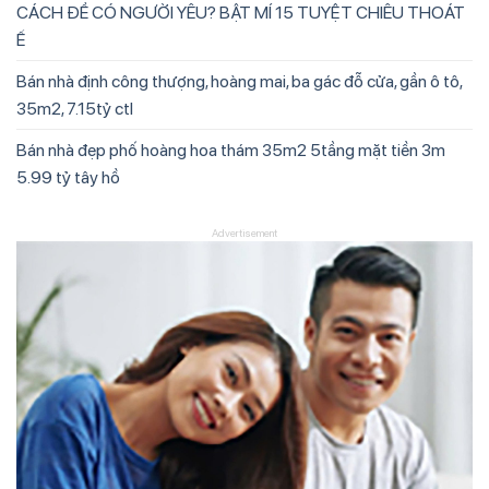
CÁCH ĐỂ CÓ NGƯỜI YÊU? BẬT MÍ 15 TUYỆT CHIÊU THOÁT
Ế
Bán nhà định công thượng, hoàng mai, ba gác đỗ cửa, gần ô tô,
35m2, 7.15tỷ ctl
Bán nhà đẹp phố hoàng hoa thám 35m2 5tầng mặt tiền 3m
5.99 tỷ tây hồ
Advertisement