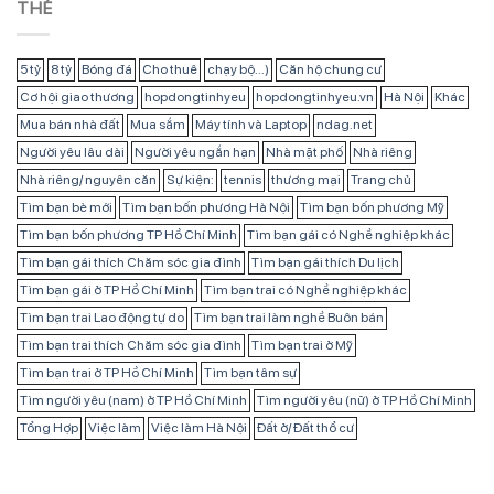
THẺ
5 tỷ
8 tỷ
Bóng đá
Cho thuê
chạy bộ...)
Căn hộ chung cư
Cơ hội giao thương
hopdongtinhyeu
hopdongtinhyeu.vn
Hà Nội
Khác
Mua bán nhà đất
Mua sắm
Máy tính và Laptop
ndag.net
Người yêu lâu dài
Người yêu ngắn hạn
Nhà mặt phố
Nhà riêng
Nhà riêng/ nguyên căn
Sự kiện:
tennis
thương mại
Trang chủ
Tìm bạn bè mới
Tìm bạn bốn phương Hà Nội
Tìm bạn bốn phương Mỹ
Tìm bạn bốn phương TP Hồ Chí Minh
Tìm bạn gái có Nghề nghiệp khác
Tìm bạn gái thích Chăm sóc gia đình
Tìm bạn gái thích Du lịch
Tìm bạn gái ở TP Hồ Chí Minh
Tìm bạn trai có Nghề nghiệp khác
Tìm bạn trai Lao động tự do
Tìm bạn trai làm nghề Buôn bán
Tìm bạn trai thích Chăm sóc gia đình
Tìm bạn trai ở Mỹ
Tìm bạn trai ở TP Hồ Chí Minh
Tìm bạn tâm sự
Tìm người yêu (nam) ở TP Hồ Chí Minh
Tìm người yêu (nữ) ở TP Hồ Chí Minh
Tổng Hợp
Việc làm
Việc làm Hà Nội
Đất ở/ Đất thổ cư