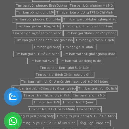
Tìm bạn bốn phương Bình Dương
Tìm bạn bốn phương Hà Nội
Tìm bạn bốn phương Mỹ
Tìm bạn bốn phương TP Hồ Chí Minh
Tìm bạn bốn phương Đồng Nai
Tìm bạn gái có Nghề nghiệp khác
Tìm bạn gái Lao động tự do
Tìm bạn gái làm nghề Buôn bán
Tìm bạn gái nghề Làm đẹp (tóc
Tìm bạn gái Nhân viên văn phòng
Tìm bạn gái thích Chăm sóc gia đình
Tìm bạn gái thích Du lịch
Tìm bạn gái ở Mỹ
Tìm bạn gái ở Quận 3
Tìm bạn gái ở TP Hồ Chí Minh
Tìm bạn trai có Nghề nghiệp khác
Tìm bạn trai Kỹ sư
Tìm bạn trai Lao động tự do
Tìm bạn trai làm nghề Buôn bán
Tìm bạn trai thích Chăm sóc gia đình
Tìm bạn trai thích Chơi môn thể thao ngoài trời (đá bóng
Tìm bạn trai thích Công việc & sự nghiệp
Tìm bạn trai thích Du lịch
Tìm bạn trai Thích nơi yên tĩnh
Tìm bạn trai ở Hà Nội
Tìm bạn trai ở Mỹ
Tìm bạn trai ở Quận 3
Tìm bạn trai ở TP Hồ Chí Minh
Tìm bạn tâm sự
Tìm người yêu (nam) ở Mỹ
Tìm người yêu (nam) ở TP Hồ Chí Minh
Tìm người yêu (nữ) ở TP Hồ Chí Minh
Tổng Hợp
Việc làm