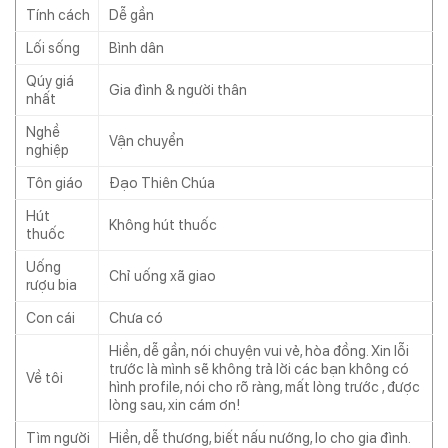
Tính cách
Dễ gần
Lối sống
Bình dân
Qúy giá
Gia đình & người thân
nhất
Nghề
Vận chuyển
nghiệp
Tôn giáo
Đạo Thiên Chúa
Hút
Không hút thuốc
thuốc
Uống
Chỉ uống xã giao
rượu bia
Con cái
Chưa có
Hiền, dễ gần, nói chuyện vui vẻ, hòa đồng. Xin lỗi
trước là mình sẽ không trả lời các bạn không có
Về tôi
hình profile, nói cho rõ ràng, mất lòng trước , được
lòng sau, xin cám ơn!
Tìm người
Hiền, dễ thương, biết nấu nướng, lo cho gia đình.