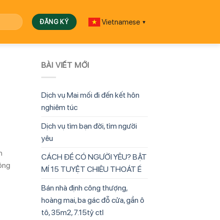
Vietnamese
▼
BÀI VIẾT MỚI
Dịch vụ Mai mối đi đến kết hôn
nghiêm túc
Dịch vụ tìm bạn đời, tìm người
yêu
h
CÁCH ĐỂ CÓ NGƯỜI YÊU? BẬT
hông
MÍ 15 TUYỆT CHIÊU THOÁT Ế
Bán nhà định công thượng,
hoàng mai, ba gác đỗ cửa, gần ô
tô, 35m2, 7.15tỷ ctl