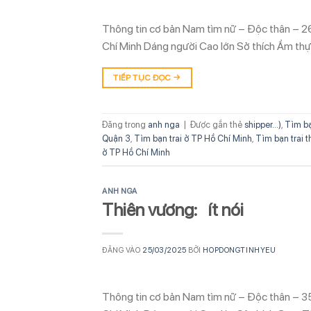
Thông tin cơ bản Nam tìm nữ – Độc thân – 2
Chí Minh Dáng người Cao lớn Sở thích Ẩm thực
TIẾP TỤC ĐỌC
→
Đăng trong
anh nga
|
Được gắn thẻ
shipper...)
,
Tìm bạ
Quận 3
,
Tìm bạn trai ở TP Hồ Chí Minh
,
Tìm bạn trai t
ở TP Hồ Chí Minh
ANH NGA
Thiên vương: ít nói
ĐĂNG VÀO
25/03/2025
BỞI
HOPDONGTINHYEU
Thông tin cơ bản Nam tìm nữ – Độc thân – 3