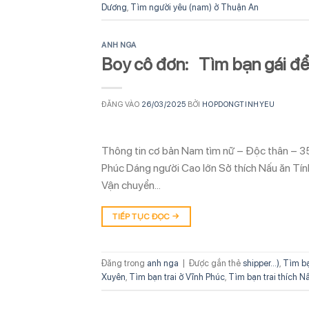
Dương
,
Tìm người yêu (nam) ở Thuận An
ANH NGA
Boy cô đơn: Tìm bạn gái để
ĐĂNG VÀO
26/03/2025
BỞI
HOPDONGTINHYEU
Thông tin cơ bản Nam tìm nữ – Độc thân – 3
Phúc Dáng người Cao lớn Sở thích Nấu ăn Tín
Vận chuyển…
TIẾP TỤC ĐỌC
→
Đăng trong
anh nga
|
Được gắn thẻ
shipper...)
,
Tìm b
Xuyên
,
Tìm bạn trai ở Vĩnh Phúc
,
Tìm bạn trai thích N