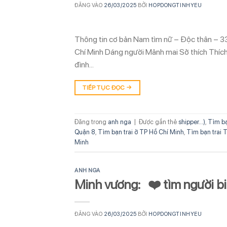
ĐĂNG VÀO
26/03/2025
BỞI
HOPDONGTINHYEU
Thông tin cơ bản Nam tìm nữ – Độc thân – 3
Chí Minh Dáng người Mảnh mai Sở thích Thích 
đình…
TIẾP TỤC ĐỌC
→
Đăng trong
anh nga
|
Được gắn thẻ
shipper...)
,
Tìm bạ
Quận 8
,
Tìm bạn trai ở TP Hồ Chí Minh
,
Tìm bạn trai T
Minh
ANH NGA
Minh vương: ❤️ tìm người b
ĐĂNG VÀO
26/03/2025
BỞI
HOPDONGTINHYEU