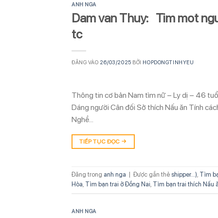
ANH NGA
Dam van Thuy: Tim mot nguo
tc
ĐĂNG VÀO
26/03/2025
BỞI
HOPDONGTINHYEU
Thông tin cơ bản Nam tìm nữ – Ly dị – 46 tu
Dáng người Cân đối Sở thích Nấu ăn Tính các
Nghề…
TIẾP TỤC ĐỌC
→
Đăng trong
anh nga
|
Được gắn thẻ
shipper...)
,
Tìm b
Hòa
,
Tìm bạn trai ở Đồng Nai
,
Tìm bạn trai thích Nấu 
ANH NGA