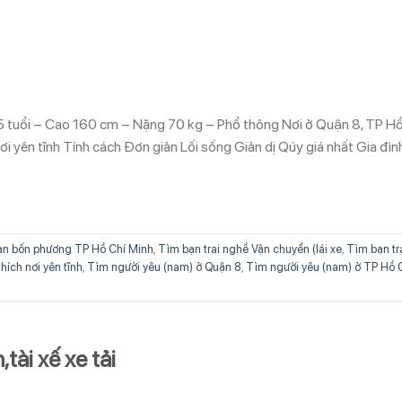
5 tuổi – Cao 160 cm – Nặng 70 kg – Phổ thông Nơi ở Quận 8, TP H
i yên tĩnh Tính cách Đơn giản Lối sống Giản dị Qúy giá nhất Gia đìn
n bốn phương TP Hồ Chí Minh
,
Tìm bạn trai nghề Vận chuyển (lái xe
,
Tìm bạn tr
hích nơi yên tĩnh
,
Tìm người yêu (nam) ở Quận 8
,
Tìm người yêu (nam) ở TP Hồ 
tài xế xe tải