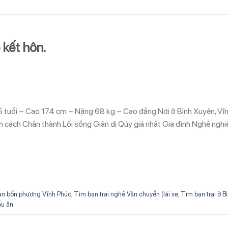
 kết hôn.
5 tuổi – Cao 174 cm – Nặng 68 kg – Cao đẳng Nơi ở Bình Xuyên, Vĩ
h cách Chân thành Lối sống Giản dị Qúy giá nhất Gia đình Nghề nghi
ạn bốn phương Vĩnh Phúc
,
Tìm bạn trai nghề Vận chuyển (lái xe
,
Tìm bạn trai ở B
ấu ăn