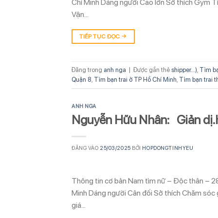
Chí Minh Dáng người Cao lớn Sở thích Gym Tí
Vận…
TIẾP TỤC ĐỌC
→
Đăng trong
anh nga
|
Được gắn thẻ
shipper...)
,
Tìm bạ
Quận 8
,
Tìm bạn trai ở TP Hồ Chí Minh
,
Tìm bạn trai 
ANH NGA
Nguyễn Hữu Nhân: Giản dị.
ĐĂNG VÀO
25/03/2025
BỞI
HOPDONGTINHYEU
Thông tin cơ bản Nam tìm nữ – Độc thân – 2
Minh Dáng người Cân đối Sở thích Chăm sóc g
giá…