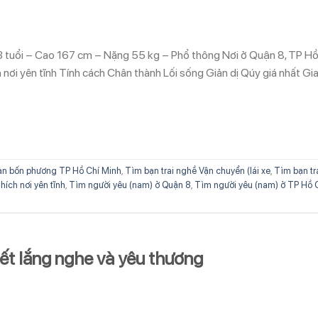
3 tuổi – Cao 167 cm – Nặng 55 kg – Phổ thông Nơi ở Quận 8, TP H
nơi yên tĩnh Tính cách Chân thành Lối sống Giản dị Qúy giá nhất Gi
n bốn phương TP Hồ Chí Minh
,
Tìm bạn trai nghề Vận chuyển (lái xe
,
Tìm bạn tr
hích nơi yên tĩnh
,
Tìm người yêu (nam) ở Quận 8
,
Tìm người yêu (nam) ở TP Hồ 
iết lắng nghe và yêu thương