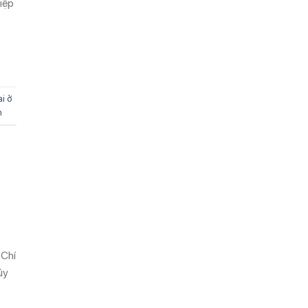
iệp
ai ở
h
 Chí
úy