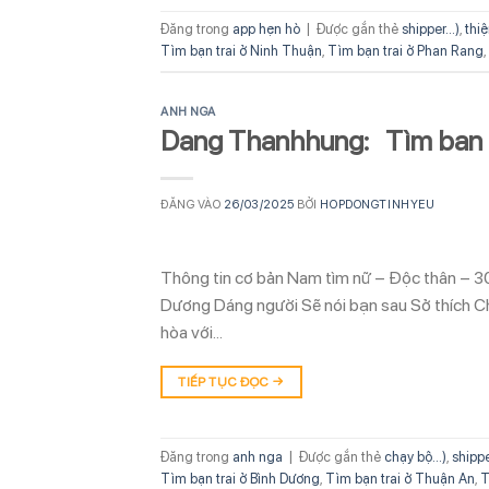
Đăng trong
app hẹn hò
|
Được gắn thẻ
shipper...)
,
thi
Tìm bạn trai ở Ninh Thuận
,
Tìm bạn trai ở Phan Rang
,
ANH NGA
Dang Thanhhung: Tìm ban
ĐĂNG VÀO
26/03/2025
BỞI
HOPDONGTINHYEU
Thông tin cơ bản Nam tìm nữ – Độc thân – 3
Dương Dáng người Sẽ nói bạn sau Sở thích Ch
hòa với…
TIẾP TỤC ĐỌC
→
Đăng trong
anh nga
|
Được gắn thẻ
chạy bộ...)
,
shipper
Tìm bạn trai ở Bình Dương
,
Tìm bạn trai ở Thuận An
,
T