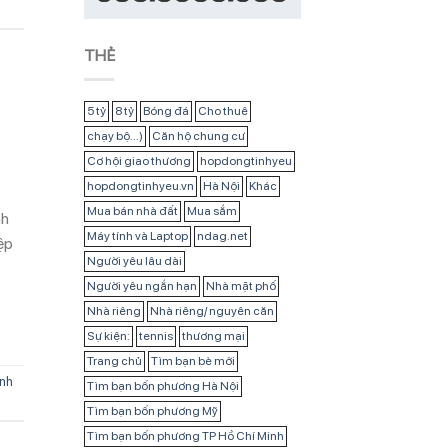
THẺ
5 tỷ
8 tỷ
Bóng đá
Cho thuê
chạy bộ...)
Căn hộ chung cư
Cơ hội giao thương
hopdongtinhyeu
hopdongtinhyeu.vn
Hà Nội
Khác
Mua bán nhà đất
Mua sắm
nh
Máy tính và Laptop
ndag.net
ệp
Người yêu lâu dài
Người yêu ngắn hạn
Nhà mặt phố
Nhà riêng
Nhà riêng/ nguyên căn
Sự kiện:
tennis
thương mại
Trang chủ
Tìm bạn bè mới
ình
Tìm bạn bốn phương Hà Nội
Tìm bạn bốn phương Mỹ
Tìm bạn bốn phương TP Hồ Chí Minh