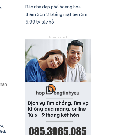
Bán nhà đẹp phố hoàng hoa
e
,
thám 35m2 5tầng mặt tiền 3m
5.99 tỷ tây hồ
Advertisement
h
chan
xe
,
Bình