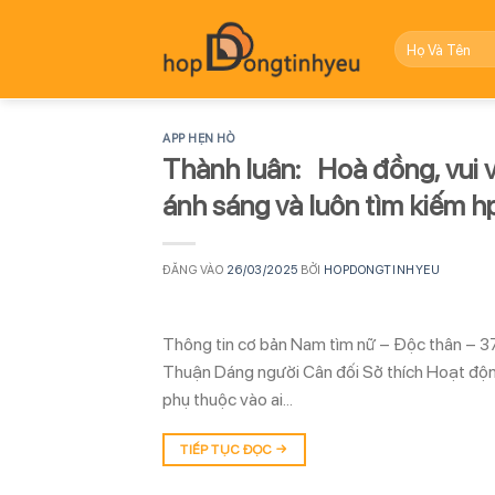
Bỏ
qua
nội
dung
APP HẸN HÒ
Thành luân: Hoà đồng, vui v
ánh sáng và luôn tìm kiếm 
ĐĂNG VÀO
26/03/2025
BỞI
HOPDONGTINHYEU
Thông tin cơ bản Nam tìm nữ – Độc thân – 37
Thuận Dáng người Cân đối Sở thích Hoạt động
phụ thuộc vào ai…
TIẾP TỤC ĐỌC
→