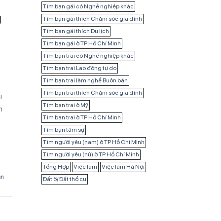
Tìm bạn gái có Nghề nghiệp khác
g
Tìm bạn gái thích Chăm sóc gia đình
Tìm bạn gái thích Du lịch
Tìm bạn gái ở TP Hồ Chí Minh
Tìm bạn trai có Nghề nghiệp khác
Tìm bạn trai Lao động tự do
Tìm bạn trai làm nghề Buôn bán
Tìm bạn trai thích Chăm sóc gia đình
i
Tìm bạn trai ở Mỹ
n
Tìm bạn trai ở TP Hồ Chí Minh
Tìm bạn tâm sự
Tìm người yêu (nam) ở TP Hồ Chí Minh
Tìm người yêu (nữ) ở TP Hồ Chí Minh
Tổng Hợp
Việc làm
Việc làm Hà Nội
ên
Đất ở/ Đất thổ cư