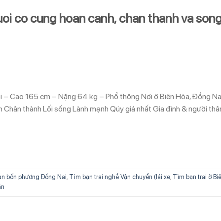
i co cung hoan canh, chan thanh va son
ổi – Cao 165 cm – Nặng 64 kg – Phổ thông Nơi ở Biên Hòa, Đồng Na
h Chân thành Lối sống Lành mạnh Qúy giá nhất Gia đình & người thâ
ạn bốn phương Đồng Nai
,
Tìm bạn trai nghề Vận chuyển (lái xe
,
Tìm bạn trai ở Bi
ăn