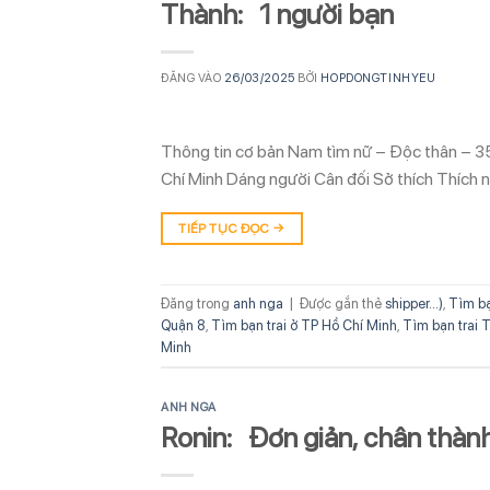
Thành: 1 người bạn
ĐĂNG VÀO
26/03/2025
BỞI
HOPDONGTINHYEU
Thông tin cơ bản Nam tìm nữ – Độc thân – 3
Chí Minh Dáng người Cân đối Sở thích Thích nơ
TIẾP TỤC ĐỌC
→
Đăng trong
anh nga
|
Được gắn thẻ
shipper...)
,
Tìm bạ
Quận 8
,
Tìm bạn trai ở TP Hồ Chí Minh
,
Tìm bạn trai T
Minh
ANH NGA
Ronin: Đơn giản, chân thành,