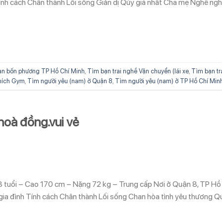
nh cách Chân thành Lối sống Giản dị Qúy giá nhất Cha mẹ Nghề ngh
n bốn phương TP Hồ Chí Minh
,
Tìm bạn trai nghề Vận chuyển (lái xe
,
Tìm bạn tr
thích Gym
,
Tìm người yêu (nam) ở Quận 8
,
Tìm người yêu (nam) ở TP Hồ Chí Min
hoà đồng.vui vẻ
8 tuổi – Cao 170 cm – Nặng 72 kg – Trung cấp Nơi ở Quận 8, TP Hồ
ia đình Tính cách Chân thành Lối sống Chan hòa tình yêu thương Q