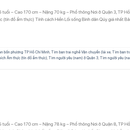
6 tuổi – Cao 170 cm – Nặng 70 kg – Phổ thông Nơi ở Quận 3, TP Hồ
 (tín đồ ẩm thực) Tính cách Hiền Lối sống Bình dân Qúy giá nhất B
n bốn phương TP Hồ Chí Minh
,
Tìm bạn trai nghề Vận chuyển (lái xe
,
Tìm bạn tr
hích Ẩm thực (tín đồ ẩm thực)
,
Tìm người yêu (nam) ở Quận 3
,
Tìm người yêu (n
5 tuổi – Cao 170 cm – Nặng 78 kg – Phổ thông Nơi ở Quận 8, TP H