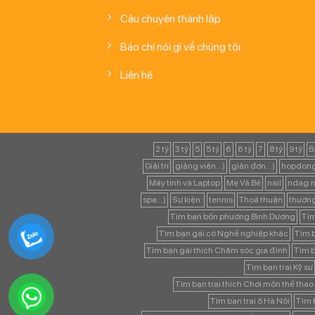
Câu chuyện thành lập
Báo chí nói gì về chúng tôi
Liên hệ
2 tỷ
3 tỷ
5
5 tỷ
6
6 tỷ
7
8 tỷ
9 tỷ
B
Giải trí
giảng viên...)
giản đơn...)
hopdong
Máy tính và Laptop
Mẹ Và Bé
nail
ndag.n
spa...)
Sự kiện:
tennis
Thoả thuận
thươn
Tìm bạn bốn phương Bình Dương
Tìm
Tìm bạn gái có Nghề nghiệp khác
Tìm b
Tìm bạn gái thích Chăm sóc gia đình
Tìm b
Tìm bạn trai Kỹ sư
Tìm bạn trai thích Chơi môn thể thao
Tìm bạn trai ở Hà Nội
Tìm b