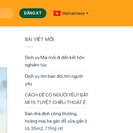
Vietnamese
▼
BÀI VIẾT MỚI
Dịch vụ Mai mối đi đến kết hôn
nghiêm túc
Dịch vụ tìm bạn đời, tìm người
yêu
CÁCH ĐỂ CÓ NGƯỜI YÊU? BẬT
MÍ 15 TUYỆT CHIÊU THOÁT Ế
Bán nhà định công thượng,
hoàng mai, ba gác đỗ cửa, gần ô
tô, 35m2, 7.15tỷ ctl