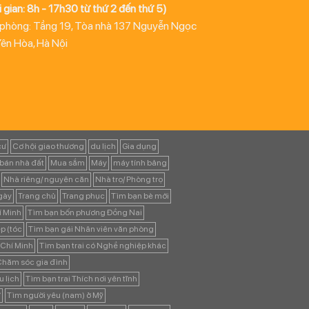
 gian: 8h - 17h30 từ thứ 2 đến thứ 5)
 phòng: Tầng 19, Tòa nhà 137 Nguyễn Ngọc
Yên Hòa, Hà Nội
cư
Cơ hội giao thương
du lịch
Gia dụng
bán nhà đất
Mua sắm
Máy
máy tính bảng
Nhà riêng/ nguyên căn
Nhà trọ/ Phòng trọ
ngày
Trang chủ
Trang phục
Tìm bạn bè mới
í Minh
Tìm bạn bốn phương Đồng Nai
p (tóc
Tìm bạn gái Nhân viên văn phòng
 Chí Minh
Tìm bạn trai có Nghề nghiệp khác
 Chăm sóc gia đình
u lịch
Tìm bạn trai Thích nơi yên tĩnh
ự
Tìm người yêu (nam) ở Mỹ