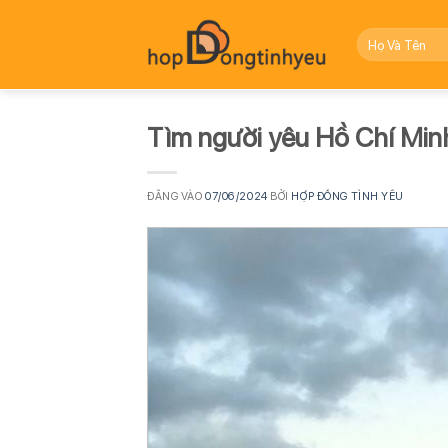
Bỏ
qua
nội
dung
Tìm người yêu Hồ Chí Minh
ĐĂNG VÀO
07/06/2024
BỞI
HỢP ĐỒNG TÌNH YÊU