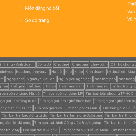
Thời
Môn đăng hộ đối
Văn
Vũ, 
Sơ đồ trang
án hàng - Kinh doanh
Bóng đá
Cho thuê
Chào bán
chạy bộ...)
Căn hộ chung 
tinhyeu
hopdongtinhyeu.vn
Hà Nội
Kho
Khác
Kinh doanh
Kỹ thuật số
Mua 
et
Ngoại thất
Người yêu lâu dài
Người yêu ngắn hạn
Nhà mặt phố
Nhà riêng
g mại
Thế giới
Thể thao
Thời sự
Thời trang nam
Thời trang nữ
Tin tức trong 
 bạn bốn phương Hà Nội
Tìm bạn bốn phương Mỹ
Tìm bạn bốn phương TP Hồ Ch
ạn gái Lao động tự do
Tìm bạn gái làm nghề Buôn bán
Tìm bạn gái nghề Làm đẹ
ạn gái thích Du lịch
Tìm bạn gái ở Mỹ
Tìm bạn gái ở Quận 3
Tìm bạn gái ở TP Hồ
Tìm bạn trai Lao động tự do
Tìm bạn trai làm nghề Buôn bán
Tìm bạn trai thích
 ngoài trời (đá bóng
Tìm bạn trai thích Công việc & sự nghiệp
Tìm bạn trai thích D
ạn trai ở Mỹ
Tìm bạn trai ở Quận 3
Tìm bạn trai ở TP Hồ Chí Minh
Tìm bạn tâm s