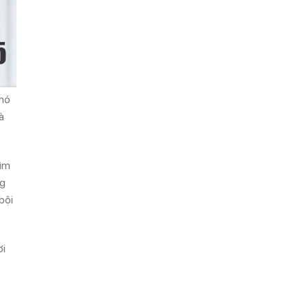
 nó
à
tìm
ng
bội
ơi