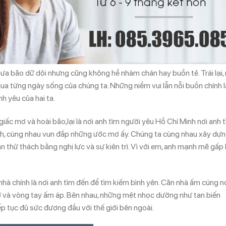
ưa bão dữ dội nhưng cũng không hề nhàm chán hay buồn tẻ. Trái lại,
ua từng ngày sống của chúng ta. Những niềm vui lẫn nỗi buồn chính l
h yêu của hai ta.
giấc mơ và hoài bão,lại là nơi anh tìm người yêu Hồ Chí Minh nơi anh 
nh, cùng nhau vun đắp những ước mơ ấy. Chúng ta cùng nhau xây dự
n thử thách bằng nghị lực và sự kiên trì. Vì với em, anh mạnh mẽ gấp 
nhà chính là nơi anh tìm đến để tìm kiếm bình yên. Căn nhà ấm cúng n
 và vòng tay ấm áp. Bên nhau, những mệt nhọc dường như tan biến
iếp tục đủ sức đương đầu với thế giới bên ngoài.