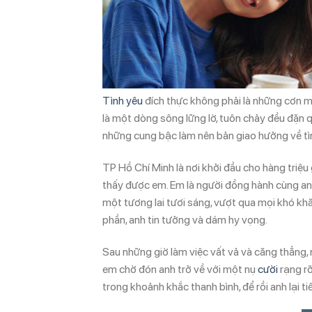
Tình yêu
đích thực không phải là những cơn m
là một dòng sông lững lờ, tuôn chảy đều đặn q
những cung bậc làm nên bản giao hưởng về tìn
TP Hồ Chí Minh là nơi khởi đầu cho hàng triệu 
thấy được em. Em là người đồng hành cùng a
một tương lai tươi sáng, vượt qua mọi khó khă
phần, anh tin tưởng và dám hy vọng.
Sau những giờ làm việc vất vả và căng thẳng, 
em chờ đón anh trở về với một nụ
cười
rạng rỡ
trong khoảnh khắc thanh bình, để rồi anh lại t