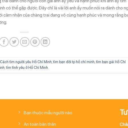
g trai dành cho người con gái anh ấy yêu và hạnh phúc khi anh ấy tìm
h có thể gặp được. Đây chỉ là vài lời anh ấy muốn nói ra dành cho n
i cảm nhận của chàng trai đang vô cùng hạnh phúc và mong rằng b
ơng.
Cách tìm người yêu Hồ Chí Minh
,
tìm bạn đời tp hồ chí minh
,
tìm bạn gái Hồ Chí
inh
,
tìm tình yêu ở Hồ Chí Minh
.
Tư
Bạn thuộc mẫu người nào
An toàn bản thân
Chă