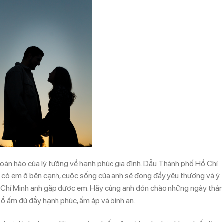
 hoàn hảo của lý tưởng về hạnh phúc gia đình. Dẫu Thành phố Hồ Chí
ần có em ở bên cạnh, cuộc sống của anh sẽ đong đầy yêu thương và ý
ồ Chí Minh anh gặp được em. Hãy cùng anh đón chào những ngày thá
 tổ ấm đủ đầy hạnh phúc, ấm áp và bình an.