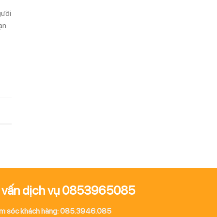
gười
ạn
 vấn dịch vụ 0853965085
m sóc khách hàng: 085.3946.085