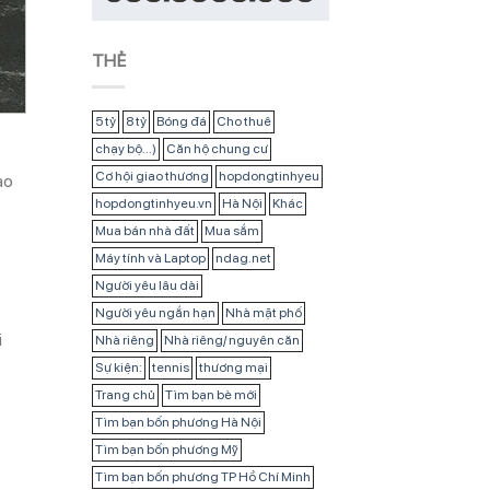
THẺ
5 tỷ
8 tỷ
Bóng đá
Cho thuê
chạy bộ...)
Căn hộ chung cư
Cơ hội giao thương
hopdongtinhyeu
ao
hopdongtinhyeu.vn
Hà Nội
Khác
Mua bán nhà đất
Mua sắm
Máy tính và Laptop
ndag.net
Người yêu lâu dài
Người yêu ngắn hạn
Nhà mặt phố
i
Nhà riêng
Nhà riêng/ nguyên căn
Sự kiện:
tennis
thương mại
Trang chủ
Tìm bạn bè mới
Tìm bạn bốn phương Hà Nội
Tìm bạn bốn phương Mỹ
Tìm bạn bốn phương TP Hồ Chí Minh