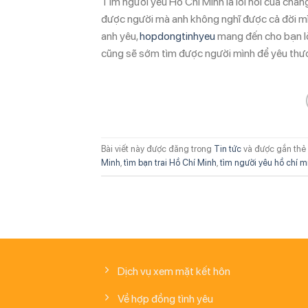
Tìm người yêu Hồ Chí Minh là lời nói của chàn
được người mà anh không nghĩ được cả đời mìn
anh yêu,
hopdongtinhyeu
mang đến cho bạn lờ
cũng sẽ sớm tìm được người mình để yêu thư
Bài viết này được đăng trong
Tin tức
và được gắn thẻ
Minh
,
tìm bạn trai Hồ Chí Minh
,
tìm người yêu hồ chí m
Dịch vụ xem mặt kết hôn
Về hợp đồng tình yêu