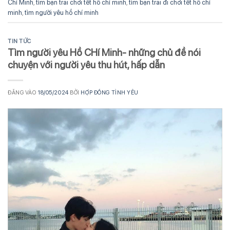
Chí Minh
,
tìm bạn trai chơi tết hồ chí minh
,
tìm bạn trai đi chơi tết hồ chí
minh
,
tìm người yêu hồ chí minh
TIN TỨC
Tìm người yêu Hồ CHí Minh- những chủ đề nói
chuyện với người yêu thu hút, hấp dẫn
ĐĂNG VÀO
18/05/2024
BỞI
HỢP ĐỒNG TÌNH YÊU