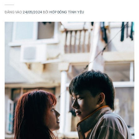
ĐĂNG VÀO
24/05/2024
BỞI
HỢP ĐỒNG TÌNH YÊU