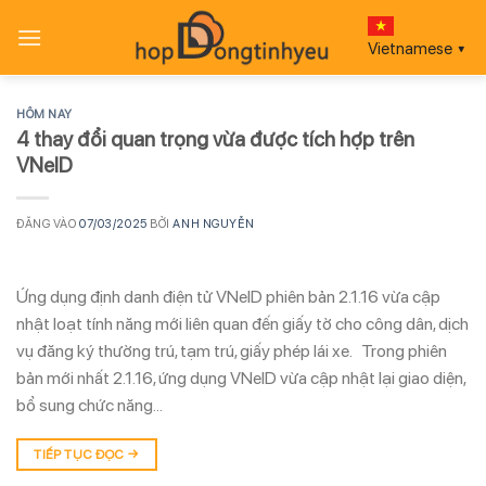
Bỏ
qua
Vietnamese
▼
nội
dung
HÔM NAY
4 thay đổi quan trọng vừa được tích hợp trên
VNeID
ĐĂNG VÀO
07/03/2025
BỞI
ANH NGUYỄN
Ứng dụng định danh điện tử VNeID phiên bản 2.1.16 vừa cập
nhật loạt tính năng mới liên quan đến giấy tờ cho công dân, dịch
vụ đăng ký thường trú, tạm trú, giấy phép lái xe. Trong phiên
bản mới nhất 2.1.16, ứng dụng VNeID vừa cập nhật lại giao diện,
bổ sung chức năng…
TIẾP TỤC ĐỌC
→