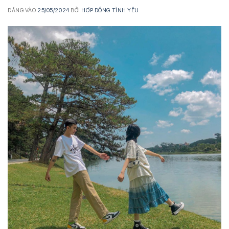
ĐĂNG VÀO
25/05/2024
BỞI
HỢP ĐỒNG TÌNH YÊU