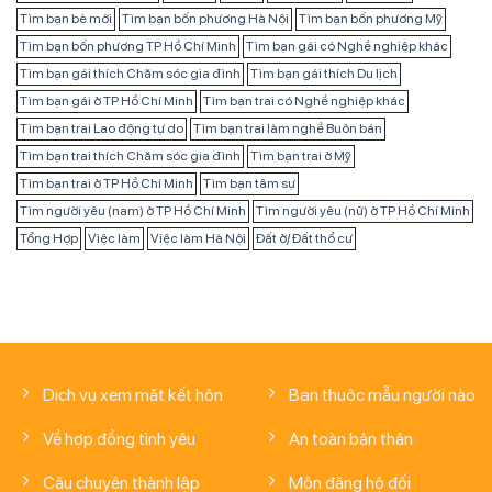
Tìm bạn bè mới
Tìm bạn bốn phương Hà Nội
Tìm bạn bốn phương Mỹ
Tìm bạn bốn phương TP Hồ Chí Minh
Tìm bạn gái có Nghề nghiệp khác
Tìm bạn gái thích Chăm sóc gia đình
Tìm bạn gái thích Du lịch
Tìm bạn gái ở TP Hồ Chí Minh
Tìm bạn trai có Nghề nghiệp khác
Tìm bạn trai Lao động tự do
Tìm bạn trai làm nghề Buôn bán
Tìm bạn trai thích Chăm sóc gia đình
Tìm bạn trai ở Mỹ
Tìm bạn trai ở TP Hồ Chí Minh
Tìm bạn tâm sự
Tìm người yêu (nam) ở TP Hồ Chí Minh
Tìm người yêu (nữ) ở TP Hồ Chí Minh
Tổng Hợp
Việc làm
Việc làm Hà Nội
Đất ở/ Đất thổ cư
Dịch vụ xem mặt kết hôn
Bạn thuộc mẫu người nào
Về hợp đồng tình yêu
An toàn bản thân
Câu chuyện thành lập
Môn đăng hộ đối