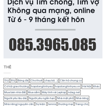
THẺ
5 tỷ
8 tỷ
Bóng đá
Cho thuê
chạy bộ...)
Căn hộ chung cư
Cơ hội giao thương
hopdongtinhyeu
hopdongtinhyeu.vn
Hà Nội
Khác
Mua bán nhà đất
Mua sắm
Máy tính và Laptop
ndag.net
Người yêu lâu dài
Người yêu ngắn hạn
Nhà mặt phố
Nhà riêng
Nhà riêng/ nguyên căn
Sự kiện:
tennis
thương mại
Trang chủ