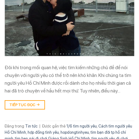
Đôi khi trong mối quan hệ, việc tìm kiếm những chủ đề để nói
chuyện với người yêu có thể trở nên khó khăn. Khi chúng ta tìm
người yêu Hồ Chí Minh được rồi dành cho họ nhiều thời gian cả
hai đã trò chuyện về hầu hết mọi thứ. Tuy nhiên, điều này…
TIẾP TỤC ĐỌC
→
Đăng trong
Tin tức
|
Được gắn thẻ
1/6 tìm người yêu
,
Cách tìm người yêu
Hồ Chí Minh
,
hợp đồng tình yêu
,
hopdongtinhyeu
,
tìm bạn đời tp hồ chí
minh
,
tìm bạn gái đi chơi Giáng Sinh Hồ Chí Minh
,
tìm người yêu đi chơi