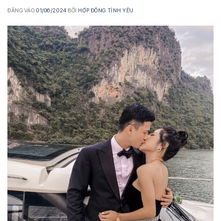
ĐĂNG VÀO
01/06/2024
BỞI
HỢP ĐỒNG TÌNH YÊU