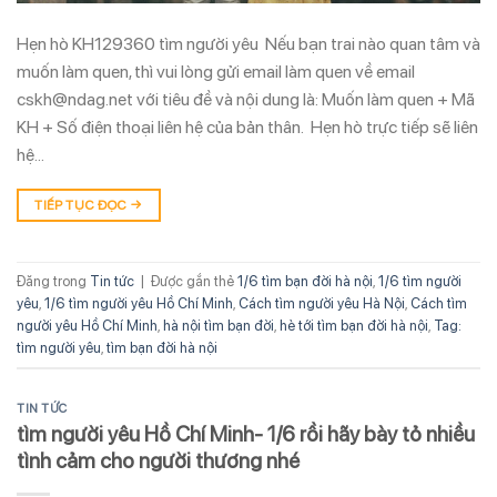
Hẹn hò KH129360 tìm người yêu Nếu bạn trai nào quan tâm và
muốn làm quen, thì vui lòng gửi email làm quen về email
cskh@ndag.net với tiêu đề và nội dung là: Muốn làm quen + Mã
KH + Số điện thoại liên hệ của bản thân. Hẹn hò trực tiếp sẽ liên
hệ…
TIẾP TỤC ĐỌC
→
Đăng trong
Tin tức
|
Được gắn thẻ
1/6 tìm bạn đời hà nội
,
1/6 tìm người
yêu
,
1/6 tìm người yêu Hồ Chí Minh
,
Cách tìm người yêu Hà Nội
,
Cách tìm
người yêu Hồ Chí Minh
,
hà nội tìm bạn đời
,
hè tới tìm bạn đời hà nội
,
Tag:
tìm người yêu
,
tìm bạn đời hà nội
TIN TỨC
tìm người yêu Hồ Chí Minh- 1/6 rồi hãy bày tỏ nhiều
tình cảm cho người thương nhé