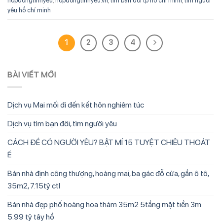
hopdongtinhyeu
,
hopdongtinhyeu.vn
,
tìm bạn đời tp hồ chí minh
,
tìm người
yêu hồ chí minh
1
2
3
4
BÀI VIẾT MỚI
Dịch vụ Mai mối đi đến kết hôn nghiêm túc
Dịch vụ tìm bạn đời, tìm người yêu
CÁCH ĐỂ CÓ NGƯỜI YÊU? BẬT MÍ 15 TUYỆT CHIÊU THOÁT
Ế
Bán nhà định công thượng, hoàng mai, ba gác đỗ cửa, gần ô tô,
35m2, 7.15tỷ ctl
Bán nhà đẹp phố hoàng hoa thám 35m2 5tầng mặt tiền 3m
5.99 tỷ tây hồ