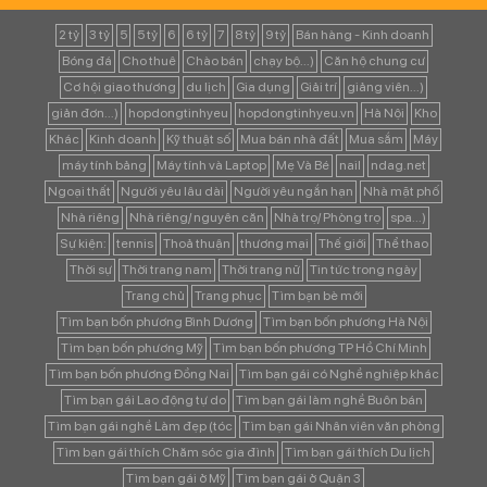
2 tỷ
3 tỷ
5
5 tỷ
6
6 tỷ
7
8 tỷ
9 tỷ
Bán hàng - Kinh doanh
Bóng đá
Cho thuê
Chào bán
chạy bộ...)
Căn hộ chung cư
Cơ hội giao thương
du lịch
Gia dụng
Giải trí
giảng viên...)
giản đơn...)
hopdongtinhyeu
hopdongtinhyeu.vn
Hà Nội
Kho
Khác
Kinh doanh
Kỹ thuật số
Mua bán nhà đất
Mua sắm
Máy
máy tính bảng
Máy tính và Laptop
Mẹ Và Bé
nail
ndag.net
Ngoại thất
Người yêu lâu dài
Người yêu ngắn hạn
Nhà mặt phố
Nhà riêng
Nhà riêng/ nguyên căn
Nhà trọ/ Phòng trọ
spa...)
Sự kiện:
tennis
Thoả thuận
thương mại
Thế giới
Thể thao
Thời sự
Thời trang nam
Thời trang nữ
Tin tức trong ngày
Trang chủ
Trang phục
Tìm bạn bè mới
Tìm bạn bốn phương Bình Dương
Tìm bạn bốn phương Hà Nội
Tìm bạn bốn phương Mỹ
Tìm bạn bốn phương TP Hồ Chí Minh
Tìm bạn bốn phương Đồng Nai
Tìm bạn gái có Nghề nghiệp khác
Tìm bạn gái Lao động tự do
Tìm bạn gái làm nghề Buôn bán
Tìm bạn gái nghề Làm đẹp (tóc
Tìm bạn gái Nhân viên văn phòng
Tìm bạn gái thích Chăm sóc gia đình
Tìm bạn gái thích Du lịch
Tìm bạn gái ở Mỹ
Tìm bạn gái ở Quận 3