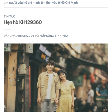
tìm người yêu hồ chí minh
,
tìm tình yêu ở Hồ Chí Minh
TIN TỨC
Hẹn hò KH129360
ĐĂNG VÀO
05/06/2024
BỞI
HỢP ĐỒNG TÌNH YÊU