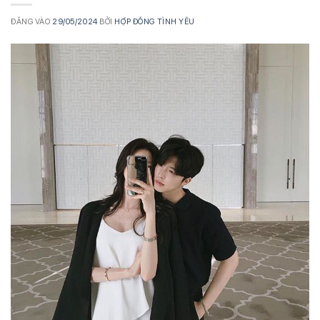
ĐĂNG VÀO
29/05/2024
BỞI
HỢP ĐỒNG TÌNH YÊU