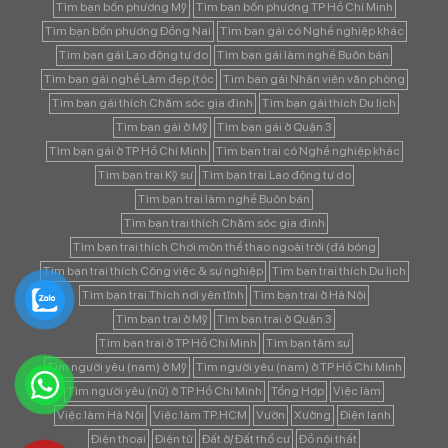
Tìm bạn bốn phương Mỹ
Tìm bạn bốn phương TP Hồ Chí Minh
Tìm bạn bốn phương Đồng Nai
Tìm bạn gái có Nghề nghiệp khác
Tìm bạn gái Lao động tự do
Tìm bạn gái làm nghề Buôn bán
Tìm bạn gái nghề Làm đẹp (tóc
Tìm bạn gái Nhân viên văn phòng
Tìm bạn gái thích Chăm sóc gia đình
Tìm bạn gái thích Du lịch
Tìm bạn gái ở Mỹ
Tìm bạn gái ở Quận 3
Tìm bạn gái ở TP Hồ Chí Minh
Tìm bạn trai có Nghề nghiệp khác
Tìm bạn trai Kỹ sư
Tìm bạn trai Lao động tự do
Tìm bạn trai làm nghề Buôn bán
Tìm bạn trai thích Chăm sóc gia đình
Tìm bạn trai thích Chơi môn thể thao ngoài trời (đá bóng
Tìm bạn trai thích Công việc & sự nghiệp
Tìm bạn trai thích Du lịch
Tìm bạn trai Thích nơi yên tĩnh
Tìm bạn trai ở Hà Nội
Tìm bạn trai ở Mỹ
Tìm bạn trai ở Quận 3
Tìm bạn trai ở TP Hồ Chí Minh
Tìm bạn tâm sự
Tìm người yêu (nam) ở Mỹ
Tìm người yêu (nam) ở TP Hồ Chí Minh
Tìm người yêu (nữ) ở TP Hồ Chí Minh
Tổng Hợp
Việc làm
Việc làm Hà Nội
Việc làm TP.HCM
Vườn
Xưởng
Điện lạnh
Điện thoại
Điện tử
Đất ở/ Đất thổ cư
Đồ nội thất