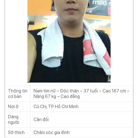
Thông tin
Nam tìm nữ – Độc thân – 37 tuổi – Cao 167 cm –
cơ bản
Nặng 67 kg – Cao đẳng
Nơi ở
Củ Chi, TP Hồ Chí Minh
Dáng
Cân đối
người
Sở thích
Chăm sóc gia đình