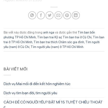
Bài viết này được đăng trong
anh nga
và được gắn thẻ
Tìm bạn bốn
phương TP Hồ Chí Minh
,
Tìm bạn trai Kỹ sư
,
Tìm bạn trai ở Củ Chi
,
Tìm bạn
trai ở TP Hồ Chí Minh
,
Tìm bạn trai thích Chăm sóc gia đình
,
Tìm người
yêu (nam) ở Củ Chi
,
Tìm người yêu (nam) ở TP Hồ Chí Minh
.
BÀI VIẾT MỚI
Dịch vụ Mai mối đi đến kết hôn nghiêm túc
Dịch vụ tìm bạn đời, tìm người yêu
CÁCH ĐỂ CÓ NGƯỜI YÊU? BẬT MÍ 15 TUYỆT CHIÊU THOÁT