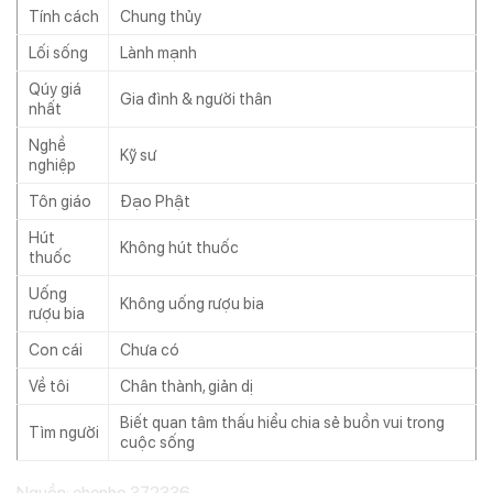
Tính cách
Chung thủy
Lối sống
Lành mạnh
Qúy giá
Gia đình & người thân
nhất
Nghề
Kỹ sư
nghiệp
Tôn giáo
Đạo Phật
Hút
Không hút thuốc
thuốc
Uống
Không uống rượu bia
rượu bia
Con cái
Chưa có
Về tôi
Chân thành, giản dị
Biết quan tâm thấu hiểu chia sẻ buồn vui trong
Tìm người
cuộc sống
Nguồn: ehenho 372336