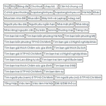
5 tỷ
8 tỷ
Bóng đá
Cho thuê
chạy bộ...)
Căn hộ chung cư
Cơ hội giao thương
hopdongtinhyeu
hopdongtinhyeu.vn
Hà Nội
Khác
Mua bán nhà đất
Mua sắm
Máy tính và Laptop
ndag.net
Người yêu lâu dài
Người yêu ngắn hạn
Nhà mặt phố
Nhà riêng
Nhà riêng/ nguyên căn
Sự kiện:
tennis
thương mại
Trang chủ
Tìm bạn bè mới
Tìm bạn bốn phương Hà Nội
Tìm bạn bốn phương Mỹ
Tìm bạn bốn phương TP Hồ Chí Minh
Tìm bạn gái có Nghề nghiệp khác
Tìm bạn gái thích Chăm sóc gia đình
Tìm bạn gái thích Du lịch
Tìm bạn gái ở TP Hồ Chí Minh
Tìm bạn trai có Nghề nghiệp khác
Tìm bạn trai Lao động tự do
Tìm bạn trai làm nghề Buôn bán
Tìm bạn trai thích Chăm sóc gia đình
Tìm bạn trai ở Mỹ
Tìm bạn trai ở TP Hồ Chí Minh
Tìm bạn tâm sự
Tìm người yêu (nam) ở TP Hồ Chí Minh
Tìm người yêu (nữ) ở TP Hồ Chí Minh
Tổng Hợp
Việc làm
Việc làm Hà Nội
Đất ở/ Đất thổ cư