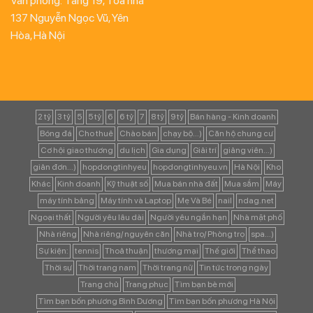
Văn phòng: Tầng 19, Tòa nhà
137 Nguyễn Ngọc Vũ, Yên
Hòa, Hà Nội
2 tỷ
3 tỷ
5
5 tỷ
6
6 tỷ
7
8 tỷ
9 tỷ
Bán hàng - Kinh doanh
Bóng đá
Cho thuê
Chào bán
chạy bộ...)
Căn hộ chung cư
Cơ hội giao thương
du lịch
Gia dụng
Giải trí
giảng viên...)
giản đơn...)
hopdongtinhyeu
hopdongtinhyeu.vn
Hà Nội
Kho
Khác
Kinh doanh
Kỹ thuật số
Mua bán nhà đất
Mua sắm
Máy
máy tính bảng
Máy tính và Laptop
Mẹ Và Bé
nail
ndag.net
Ngoại thất
Người yêu lâu dài
Người yêu ngắn hạn
Nhà mặt phố
Nhà riêng
Nhà riêng/ nguyên căn
Nhà trọ/ Phòng trọ
spa...)
Sự kiện:
tennis
Thoả thuận
thương mại
Thế giới
Thể thao
Thời sự
Thời trang nam
Thời trang nữ
Tin tức trong ngày
Trang chủ
Trang phục
Tìm bạn bè mới
Tìm bạn bốn phương Bình Dương
Tìm bạn bốn phương Hà Nội