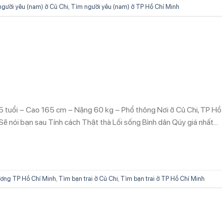
gười yêu (nam) ở Củ Chi
,
Tìm người yêu (nam) ở TP Hồ Chí Minh
5 tuổi – Cao 165 cm – Nặng 60 kg – Phổ thông Nơi ở Củ Chi, TP Hồ
Sẽ nói bạn sau Tính cách Thật thà Lối sống Bình dân Qúy giá nhất…
ơng TP Hồ Chí Minh
,
Tìm bạn trai ở Củ Chi
,
Tìm bạn trai ở TP Hồ Chí Minh