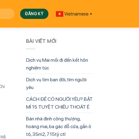
Vietnamese
▼
BÀI VIẾT MỚI
Dịch vụ Mai mối đi đến kết hôn
nghiêm túc
Dịch vụ tìm bạn đời, tìm người
Chí
yêu
CÁCH ĐỂ CÓ NGƯỜI YÊU? BẬT
MÍ 15 TUYỆT CHIÊU THOÁT Ế
Bán nhà định công thượng,
hoàng mai, ba gác đỗ cửa, gần ô
tô, 35m2, 7.15tỷ ctl
P Hồ