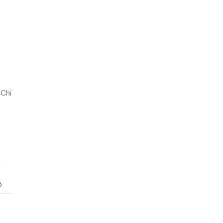
 Chí
m
ỏ