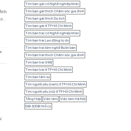
Tìm bạn gái có Nghề nghiệp khác
Minh
Tìm bạn gái thích Chăm sóc gia đình
ào…
Tìm bạn gái thích Du lịch
Tìm bạn gái ở TP Hồ Chí Minh
Tìm bạn trai có Nghề nghiệp khác
Tìm bạn trai Lao động tự do
Tìm bạn trai làm nghề Buôn bán
n
Tìm bạn trai thích Chăm sóc gia đình
Tìm bạn trai ở Mỹ
Tìm bạn trai ở TP Hồ Chí Minh
Tìm bạn tâm sự
Tìm người yêu (nam) ở TP Hồ Chí Minh
Tìm người yêu (nữ) ở TP Hồ Chí Minh
Tổng Hợp
Việc làm
Việc làm Hà Nội
Đất ở/ Đất thổ cư
í