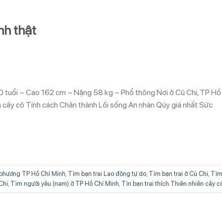
h thật
0 tuổi – Cao 162 cm – Nặng 58 kg – Phổ thông Nơi ở Củ Chi, TP Hồ
n cây cỏ Tính cách Chân thành Lối sống An nhàn Qúy giá nhất Sức
phương TP Hồ Chí Minh
,
Tìm bạn trai Lao động tự do
,
Tìm bạn trai ở Củ Chi
,
Tì
Chi
,
Tìm người yêu (nam) ở TP Hồ Chí Minh
,
Tìn bạn trai thích Thiên nhiên cây c