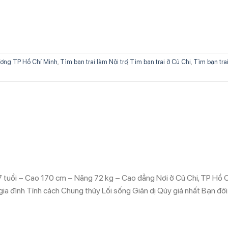
ơng TP Hồ Chí Minh
,
Tìm bạn trai làm Nội trợ
,
Tìm bạn trai ở Củ Chi
,
Tìm bạn trai
 tuổi – Cao 170 cm – Nặng 72 kg – Cao đẳng Nơi ở Củ Chi, TP Hồ C
ia đình Tính cách Chung thủy Lối sống Giản dị Qúy giá nhất Bạn đờ