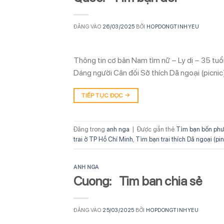
ĐĂNG VÀO
26/03/2025
BỞI
HOPDONGTINHYEU
Thông tin cơ bản Nam tìm nữ – Ly dị – 35 tu
Dáng người Cân đối Sở thích Dã ngoại (picni
TIẾP TỤC ĐỌC
→
Đăng trong
anh nga
|
Được gắn thẻ
Tìm bạn bốn phư
trai ở TP Hồ Chí Minh
,
Tìm bạn trai thích Dã ngoại (pin
ANH NGA
Cuong: Tim ban chia sẻ
ĐĂNG VÀO
25/03/2025
BỞI
HOPDONGTINHYEU