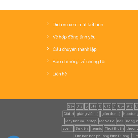
Dịch vụ xem mặt kết hôn
Về hợp đồng tình yêu
Câu chuyện thành lập
Báo chí nói gì về chúng tôi
Liên hệ
2 tỷ
3 tỷ
5
5 tỷ
6
6 tỷ
7
8 tỷ
9 tỷ
B
Giải trí
giảng viên...)
giản đơn...)
hopdong
Máy tính và Laptop
Mẹ Và Bé
nail
ndag.n
spa...)
Sự kiện:
tennis
Thoả thuận
thươn
Tìm bạn bốn phương Bình Dương
Tìm