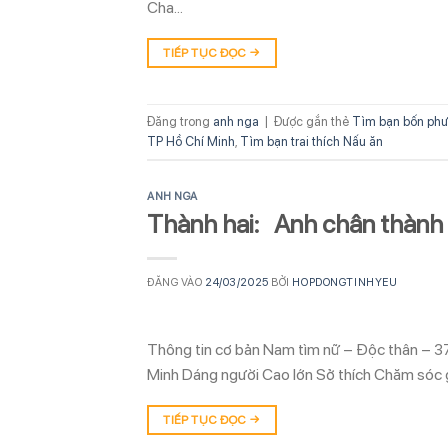
Cha…
TIẾP TỤC ĐỌC
→
Đăng trong
anh nga
|
Được gắn thẻ
Tìm bạn bốn phư
TP Hồ Chí Minh
,
Tìm bạn trai thích Nấu ăn
ANH NGA
Thành hai: Anh chân thành
ĐĂNG VÀO
24/03/2025
BỞI
HOPDONGTINHYEU
Thông tin cơ bản Nam tìm nữ – Độc thân – 37
Minh Dáng người Cao lớn Sở thích Chăm sóc g
TIẾP TỤC ĐỌC
→