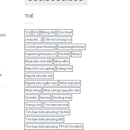
THẺ
5 tỷ
8 tỷ
Bóng đá
Cho thuê
inh
chạy bộ...)
Căn hộ chung cư
Cơ hội giao thương
hopdongtinhyeu
hopdongtinhyeu.vn
Hà Nội
Khác
Mua bán nhà đất
Mua sắm
Máy tính và Laptop
ndag.net
n
Người yêu lâu dài
Người yêu ngắn hạn
Nhà mặt phố
Nhà riêng
Nhà riêng/ nguyên căn
Sự kiện:
tennis
thương mại
Trang chủ
Tìm bạn bè mới
Tìm bạn bốn phương Hà Nội
Tìm bạn bốn phương Mỹ
Tìm bạn bốn phương TP Hồ Chí Minh