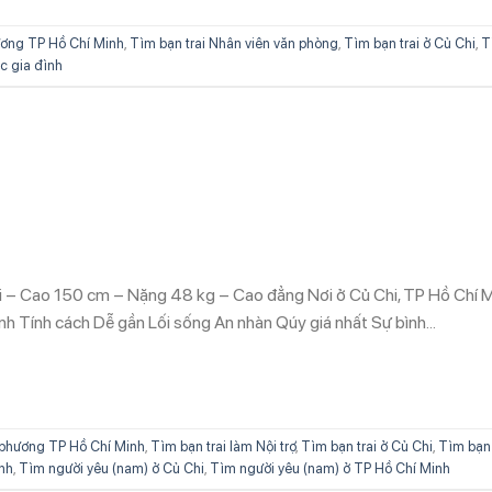
ơng TP Hồ Chí Minh
,
Tìm bạn trai Nhân viên văn phòng
,
Tìm bạn trai ở Củ Chi
,
T
c gia đình
ổi – Cao 150 cm – Nặng 48 kg – Cao đẳng Nơi ở Củ Chi, TP Hồ Chí 
nh Tính cách Dễ gần Lối sống An nhàn Qúy giá nhất Sự bình…
phương TP Hồ Chí Minh
,
Tìm bạn trai làm Nội trợ
,
Tìm bạn trai ở Củ Chi
,
Tìm bạn 
ình
,
Tìm người yêu (nam) ở Củ Chi
,
Tìm người yêu (nam) ở TP Hồ Chí Minh