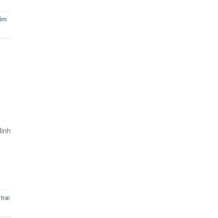
ìm
Minh
trai