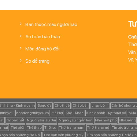
Tư
Bạn thuộc mẫu người nào
An toàn bản thân
Chă
Thời
Môn đăng hộ đối
Văn
Vũ, 
Sơ đồ trang
án hàng - Kinh doanh
Bóng đá
Cho thuê
Chào bán
chạy bộ...)
Căn hộ chung 
tinhyeu
hopdongtinhyeu.vn
Hà Nội
Kho
Khác
Kinh doanh
Kỹ thuật số
Mua 
et
Ngoại thất
Người yêu lâu dài
Người yêu ngắn hạn
Nhà mặt phố
Nhà riêng
g mại
Thế giới
Thể thao
Thời sự
Thời trang nam
Thời trang nữ
Tin tức trong 
 bạn bốn phương Hà Nội
Tìm bạn bốn phương Mỹ
Tìm bạn bốn phương TP Hồ Ch