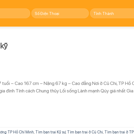
 kỹ
7 tuổi – Cao 167 cm – Nặng 67 kg – Cao đẳng Nơi ở Củ Chi, TP Hồ 
ia đình Tính cách Chung thủy Lối sống Lành mạnh Qúy giá nhất Gia
ơng TP Hồ Chí Minh
,
Tìm bạn trai Kỹ sư
,
Tìm bạn trai ở Củ Chi
,
Tìm bạn trai ở T