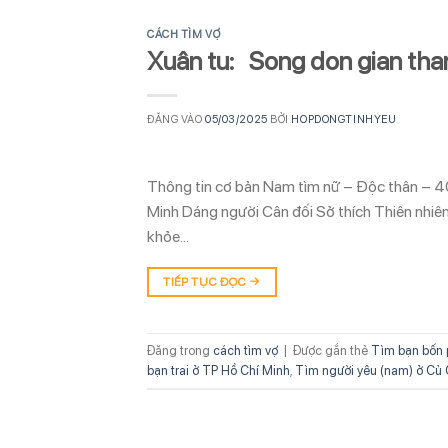
CÁCH TÌM VỢ
Xuân tu: Song don gian than
ĐĂNG VÀO
05/03/2025
BỞI
HOPDONGTINHYEU
Thông tin cơ bản Nam tìm nữ – Độc thân – 4
Minh Dáng người Cân đối Sở thích Thiên nhiê
khỏe…
TIẾP TỤC ĐỌC
→
Đăng trong
cách tìm vợ
|
Được gắn thẻ
Tìm bạn bốn 
bạn trai ở TP Hồ Chí Minh
,
Tìm người yêu (nam) ở Củ 