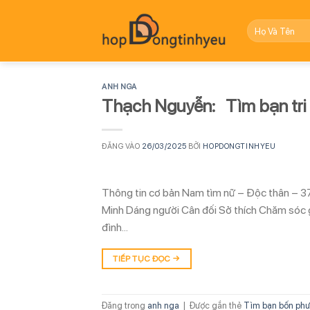
Bỏ
qua
nội
dung
ANH NGA
Thạch Nguyễn: Tìm bạn tri
ĐĂNG VÀO
26/03/2025
BỞI
HOPDONGTINHYEU
Thông tin cơ bản Nam tìm nữ – Độc thân – 3
Minh Dáng người Cân đối Sở thích Chăm sóc g
đình…
TIẾP TỤC ĐỌC
→
Đăng trong
anh nga
|
Được gắn thẻ
Tìm bạn bốn phư