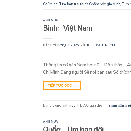
Chí Minh
,
Tìm bạn trai thích Chăm sóc gia đình
,
Tìm n
ANH NGA
Bình: Việt Nam
ĐĂNG VÀO
26/03/2025
BỞI
HOPDONGTINHYEU
Thông tin cơ bản Nam tìm nữ – Độc thân – 4
Chí Minh Dáng người Sẽ nói bạn sau Sở thích 
TIẾP TỤC ĐỌC
→
Đăng trong
anh nga
|
Được gắn thẻ
Tìm bạn bốn phư
ANH NGA
Quốc: Tìm bạn đời