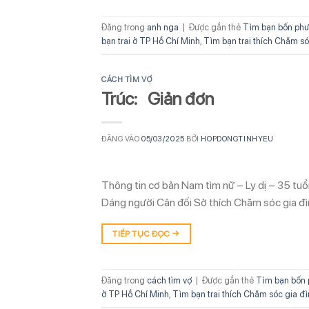
Đăng trong
anh nga
|
Được gắn thẻ
Tìm bạn bốn phư
bạn trai ở TP Hồ Chí Minh
,
Tìm bạn trai thích Chăm só
CÁCH TÌM VỢ
Trúc: Giản đơn
ĐĂNG VÀO
05/03/2025
BỞI
HOPDONGTINHYEU
Thông tin cơ bản Nam tìm nữ – Ly dị – 35 tu
Dáng người Cân đối Sở thích Chăm sóc gia đì
TIẾP TỤC ĐỌC
→
Đăng trong
cách tìm vợ
|
Được gắn thẻ
Tìm bạn bốn 
ở TP Hồ Chí Minh
,
Tìm bạn trai thích Chăm sóc gia đ