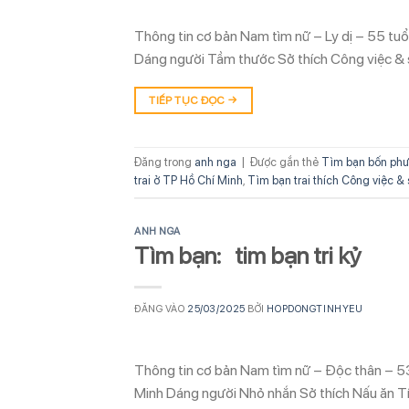
Thông tin cơ bản Nam tìm nữ – Ly dị – 55 tu
Dáng người Tầm thước Sở thích Công việc & 
TIẾP TỤC ĐỌC
→
Đăng trong
anh nga
|
Được gắn thẻ
Tìm bạn bốn phư
trai ở TP Hồ Chí Minh
,
Tìm bạn trai thích Công việc &
ANH NGA
Tìm bạn: tim bạn tri kỷ
ĐĂNG VÀO
25/03/2025
BỞI
HOPDONGTINHYEU
Thông tin cơ bản Nam tìm nữ – Độc thân – 53
Minh Dáng người Nhỏ nhắn Sở thích Nấu ăn Tí