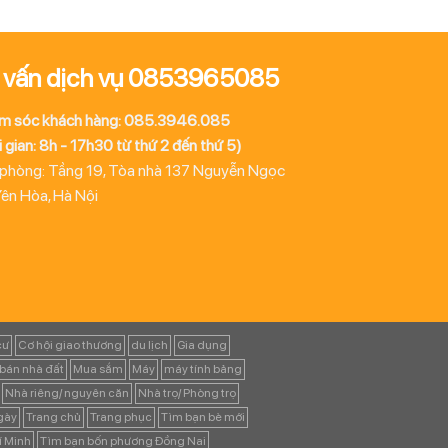
 vấn dịch vụ 0853965085
m sóc khách hàng: 085.3946.085
 gian: 8h - 17h30 từ thứ 2 đến thứ 5)
 phòng: Tầng 19, Tòa nhà 137 Nguyễn Ngọc
Yên Hòa, Hà Nội
cư
Cơ hội giao thương
du lịch
Gia dụng
bán nhà đất
Mua sắm
Máy
máy tính bảng
Nhà riêng/ nguyên căn
Nhà trọ/ Phòng trọ
ngày
Trang chủ
Trang phục
Tìm bạn bè mới
í Minh
Tìm bạn bốn phương Đồng Nai