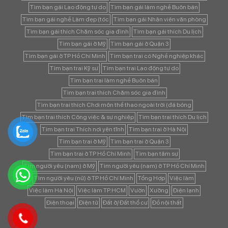
Tìm bạn gái Lao động tự do
Tìm bạn gái làm nghề Buôn bán
Tìm bạn gái nghề Làm đẹp (tóc
Tìm bạn gái Nhân viên văn phòng
Tìm bạn gái thích Chăm sóc gia đình
Tìm bạn gái thích Du lịch
Tìm bạn gái ở Mỹ
Tìm bạn gái ở Quận 3
Tìm bạn gái ở TP Hồ Chí Minh
Tìm bạn trai có Nghề nghiệp khác
Tìm bạn trai Kỹ sư
Tìm bạn trai Lao động tự do
Tìm bạn trai làm nghề Buôn bán
Tìm bạn trai thích Chăm sóc gia đình
Tìm bạn trai thích Chơi môn thể thao ngoài trời (đá bóng
Tìm bạn trai thích Công việc & sự nghiệp
Tìm bạn trai thích Du lịch
Tìm bạn trai Thích nơi yên tĩnh
Tìm bạn trai ở Hà Nội
Tìm bạn trai ở Mỹ
Tìm bạn trai ở Quận 3
Tìm bạn trai ở TP Hồ Chí Minh
Tìm bạn tâm sự
Tìm người yêu (nam) ở Mỹ
Tìm người yêu (nam) ở TP Hồ Chí Minh
Tìm người yêu (nữ) ở TP Hồ Chí Minh
Tổng Hợp
Việc làm
Việc làm Hà Nội
Việc làm TP.HCM
Vườn
Xưởng
Điện lạnh
Điện thoại
Điện tử
Đất ở/ Đất thổ cư
Đồ nội thất