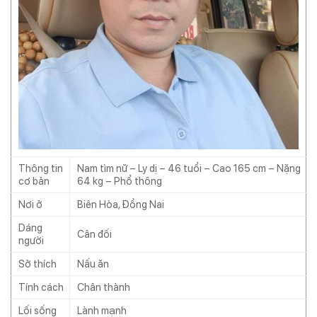
Thông tin
Nam tìm nữ – Ly dị – 46 tuổi – Cao 165 cm – Nặng
cơ bản
64 kg – Phổ thông
Nơi ở
Biên Hòa, Đồng Nai
Dáng
Cân đối
người
Sở thích
Nấu ăn
Tính cách
Chân thành
Lối sống
Lành mạnh