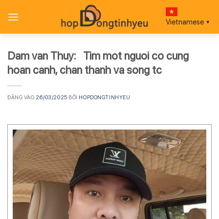
Bỏ
qua
Vietnamese
▼
nội
dung
Dam van Thuy: Tim mot nguoi co cung
hoan canh, chan thanh va song tc
ĐĂNG VÀO
26/03/2025
BỞI
HOPDONGTINHYEU