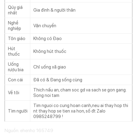
Qúy giá
Gia đình & người thân
nhất
Nghề
Vận chuyển
nghiệp
Tôn giáo
Không có Đạo
Hút
Không hút thuốc
thuốc
Uống
Chỉ uống xã giao
rượu bia
Con cái
Đã có & Đang sống cùng
Thich nấu an, cham soc gd va sach se gon gang.
Về tôi
Song noi tam
Tim nguoi co cung hoan canh,neu ai thay hop thi
Tìm người
nt thay hop se tien xa hon, số đt Zalo
0985248799 !
Nguồn: ehenho 165749