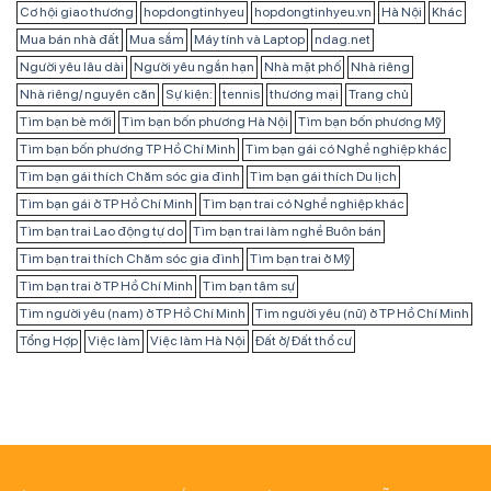
Cơ hội giao thương
hopdongtinhyeu
hopdongtinhyeu.vn
Hà Nội
Khác
Mua bán nhà đất
Mua sắm
Máy tính và Laptop
ndag.net
Người yêu lâu dài
Người yêu ngắn hạn
Nhà mặt phố
Nhà riêng
Nhà riêng/ nguyên căn
Sự kiện:
tennis
thương mại
Trang chủ
Tìm bạn bè mới
Tìm bạn bốn phương Hà Nội
Tìm bạn bốn phương Mỹ
Tìm bạn bốn phương TP Hồ Chí Minh
Tìm bạn gái có Nghề nghiệp khác
Tìm bạn gái thích Chăm sóc gia đình
Tìm bạn gái thích Du lịch
Tìm bạn gái ở TP Hồ Chí Minh
Tìm bạn trai có Nghề nghiệp khác
Tìm bạn trai Lao động tự do
Tìm bạn trai làm nghề Buôn bán
Tìm bạn trai thích Chăm sóc gia đình
Tìm bạn trai ở Mỹ
Tìm bạn trai ở TP Hồ Chí Minh
Tìm bạn tâm sự
Tìm người yêu (nam) ở TP Hồ Chí Minh
Tìm người yêu (nữ) ở TP Hồ Chí Minh
Tổng Hợp
Việc làm
Việc làm Hà Nội
Đất ở/ Đất thổ cư