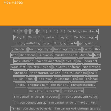
Hòa, Hà Nội
2 tỷ
3 tỷ
5
5 tỷ
6
6 tỷ
7
8 tỷ
9 tỷ
Bán hàng - Kinh doanh
Bóng đá
Cho thuê
Chào bán
chạy bộ...)
Căn hộ chung cư
Cơ hội giao thương
du lịch
Gia dụng
Giải trí
giảng viên...)
giản đơn...)
hopdongtinhyeu
hopdongtinhyeu.vn
Hà Nội
Kho
Khác
Kinh doanh
Kỹ thuật số
Mua bán nhà đất
Mua sắm
Máy
máy tính bảng
Máy tính và Laptop
Mẹ Và Bé
nail
ndag.net
Ngoại thất
Người yêu lâu dài
Người yêu ngắn hạn
Nhà mặt phố
Nhà riêng
Nhà riêng/ nguyên căn
Nhà trọ/ Phòng trọ
spa...)
Sự kiện:
tennis
Thoả thuận
thương mại
Thế giới
Thể thao
Thời sự
Thời trang nam
Thời trang nữ
Tin tức trong ngày
Trang chủ
Trang phục
Tìm bạn bè mới
Tìm bạn bốn phương Bình Dương
Tìm bạn bốn phương Hà Nội
Tìm bạn bốn phương Mỹ
Tìm bạn bốn phương TP Hồ Chí Minh
Tìm bạn bốn phương Đồng Nai
Tìm bạn gái có Nghề nghiệp khác