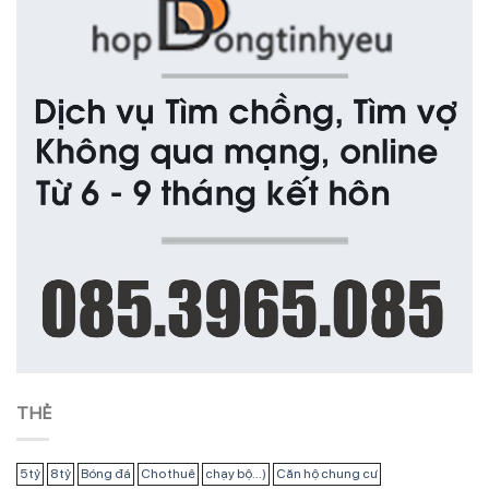
THẺ
5 tỷ
8 tỷ
Bóng đá
Cho thuê
chạy bộ...)
Căn hộ chung cư