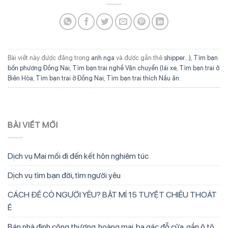
Bài viết này được đăng trong
anh nga
và được gắn thẻ
shipper...)
,
Tìm bạn
bốn phương Đồng Nai
,
Tìm bạn trai nghề Vận chuyển (lái xe
,
Tìm bạn trai ở
Biên Hòa
,
Tìm bạn trai ở Đồng Nai
,
Tìm bạn trai thích Nấu ăn
.
BÀI VIẾT MỚI
Dịch vụ Mai mối đi đến kết hôn nghiêm túc
Dịch vụ tìm bạn đời, tìm người yêu
CÁCH ĐỂ CÓ NGƯỜI YÊU? BẬT MÍ 15 TUYỆT CHIÊU THOÁT
Ế
Bán nhà định công thượng, hoàng mai, ba gác đỗ cửa, gần ô tô,