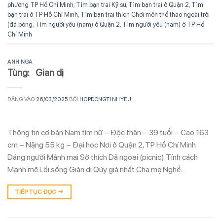
phương TP Hồ Chí Minh
,
Tìm bạn trai Kỹ sư
,
Tìm bạn trai ở Quận 2
,
Tìm
bạn trai ở TP Hồ Chí Minh
,
Tìm bạn trai thích Chơi môn thể thao ngoài trời
(đá bóng
,
Tìm người yêu (nam) ở Quận 2
,
Tìm người yêu (nam) ở TP Hồ
Chí Minh
ANH NGA
Tùng: Gian dị
ĐĂNG VÀO
26/03/2025
BỞI
HOPDONGTINHYEU
Thông tin cơ bản Nam tìm nữ – Độc thân – 39 tuổi – Cao 163
cm – Nặng 55 kg – Đại học Nơi ở Quận 2, TP Hồ Chí Minh
Dáng người Mảnh mai Sở thích Dã ngoại (picnic) Tính cách
Mạnh mẽ Lối sống Giản dị Qúy giá nhất Cha mẹ Nghề…
TIẾP TỤC ĐỌC
→