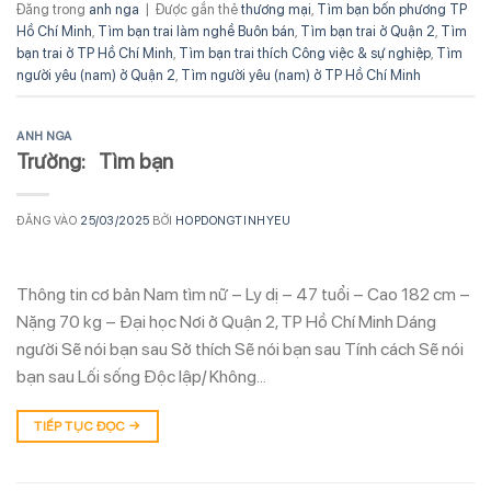
Đăng trong
anh nga
|
Được gắn thẻ
thương mại
,
Tìm bạn bốn phương TP
Hồ Chí Minh
,
Tìm bạn trai làm nghề Buôn bán
,
Tìm bạn trai ở Quận 2
,
Tìm
bạn trai ở TP Hồ Chí Minh
,
Tìm bạn trai thích Công việc & sự nghiệp
,
Tìm
người yêu (nam) ở Quận 2
,
Tìm người yêu (nam) ở TP Hồ Chí Minh
ANH NGA
Trường: Tìm bạn
ĐĂNG VÀO
25/03/2025
BỞI
HOPDONGTINHYEU
Thông tin cơ bản Nam tìm nữ – Ly dị – 47 tuổi – Cao 182 cm –
Nặng 70 kg – Đại học Nơi ở Quận 2, TP Hồ Chí Minh Dáng
người Sẽ nói bạn sau Sở thích Sẽ nói bạn sau Tính cách Sẽ nói
bạn sau Lối sống Độc lập/ Không…
TIẾP TỤC ĐỌC
→