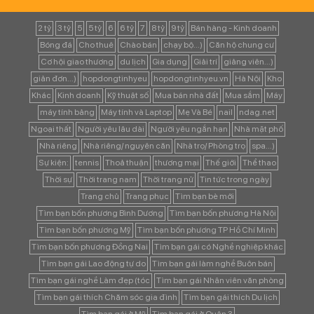
2 tỷ
3 tỷ
5
5 tỷ
6
6 tỷ
7
8 tỷ
9 tỷ
Bán hàng - Kinh doanh
Bóng đá
Cho thuê
Chào bán
chạy bộ...)
Căn hộ chung cư
Cơ hội giao thương
du lịch
Gia dụng
Giải trí
giảng viên...)
giản đơn...)
hopdongtinhyeu
hopdongtinhyeu.vn
Hà Nội
Kho
Khác
Kinh doanh
Kỹ thuật số
Mua bán nhà đất
Mua sắm
Máy
máy tính bảng
Máy tính và Laptop
Mẹ Và Bé
nail
ndag.net
Ngoại thất
Người yêu lâu dài
Người yêu ngắn hạn
Nhà mặt phố
Nhà riêng
Nhà riêng/ nguyên căn
Nhà trọ/ Phòng trọ
spa...)
Sự kiện:
tennis
Thoả thuận
thương mại
Thế giới
Thể thao
Thời sự
Thời trang nam
Thời trang nữ
Tin tức trong ngày
Trang chủ
Trang phục
Tìm bạn bè mới
Tìm bạn bốn phương Bình Dương
Tìm bạn bốn phương Hà Nội
Tìm bạn bốn phương Mỹ
Tìm bạn bốn phương TP Hồ Chí Minh
Tìm bạn bốn phương Đồng Nai
Tìm bạn gái có Nghề nghiệp khác
Tìm bạn gái Lao động tự do
Tìm bạn gái làm nghề Buôn bán
Tìm bạn gái nghề Làm đẹp (tóc
Tìm bạn gái Nhân viên văn phòng
Tìm bạn gái thích Chăm sóc gia đình
Tìm bạn gái thích Du lịch
Tìm bạn gái ở Mỹ
Tìm bạn gái ở Quận 3