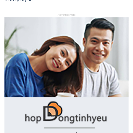
Advertisement