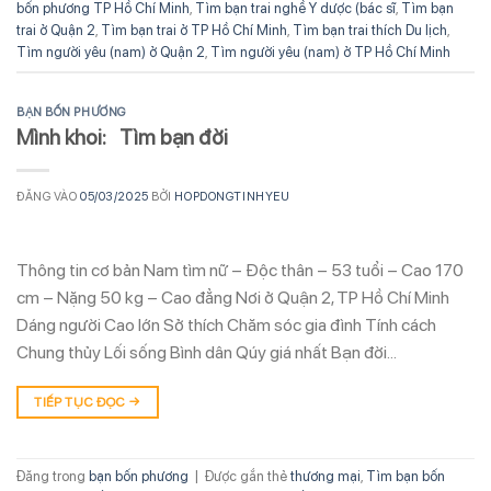
bốn phương TP Hồ Chí Minh
,
Tìm bạn trai nghề Y dược (bác sĩ
,
Tìm bạn
trai ở Quận 2
,
Tìm bạn trai ở TP Hồ Chí Minh
,
Tìm bạn trai thích Du lịch
,
Tìm người yêu (nam) ở Quận 2
,
Tìm người yêu (nam) ở TP Hồ Chí Minh
BẠN BỐN PHƯƠNG
Mình khoi: Tìm bạn đời
ĐĂNG VÀO
05/03/2025
BỞI
HOPDONGTINHYEU
Thông tin cơ bản Nam tìm nữ – Độc thân – 53 tuổi – Cao 170
cm – Nặng 50 kg – Cao đẳng Nơi ở Quận 2, TP Hồ Chí Minh
Dáng người Cao lớn Sở thích Chăm sóc gia đình Tính cách
Chung thủy Lối sống Bình dân Qúy giá nhất Bạn đời…
TIẾP TỤC ĐỌC
→
Đăng trong
bạn bốn phương
|
Được gắn thẻ
thương mại
,
Tìm bạn bốn