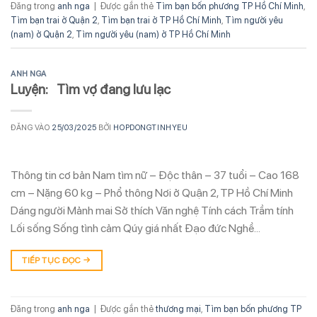
Đăng trong
anh nga
|
Được gắn thẻ
Tìm bạn bốn phương TP Hồ Chí Minh
,
Tìm bạn trai ở Quận 2
,
Tìm bạn trai ở TP Hồ Chí Minh
,
Tìm người yêu
(nam) ở Quận 2
,
Tìm người yêu (nam) ở TP Hồ Chí Minh
ANH NGA
Luyện: Tìm vợ đang lưu lạc
ĐĂNG VÀO
25/03/2025
BỞI
HOPDONGTINHYEU
Thông tin cơ bản Nam tìm nữ – Độc thân – 37 tuổi – Cao 168
cm – Nặng 60 kg – Phổ thông Nơi ở Quận 2, TP Hồ Chí Minh
Dáng người Mảnh mai Sở thích Văn nghệ Tính cách Trầm tính
Lối sống Sống tình cảm Qúy giá nhất Đạo đức Nghề…
TIẾP TỤC ĐỌC
→
Đăng trong
anh nga
|
Được gắn thẻ
thương mại
,
Tìm bạn bốn phương TP