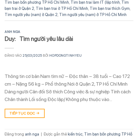
Tìm bạn bốn phương TP Hồ Chí Minh
,
Tìm bạn trai làm IT (lập trình
,
Tìm
bạn trai ở Quận 2
,
Tìm bạn trai ở TP Hồ Chí Minh
,
Tìm bạn trai thích Gym
,
Tìm người yêu (nam) ở Quận 2
,
Tìm người yêu (nam) ở TP Hồ Chí Minh
ANH NGA
Duy: Tìm người yêu lâu dài
ĐĂNG VÀO
25/03/2025
BỞI
HOPDONGTINHYEU
Thông tin cơ bản Nam tìm nữ – Độc thân – 38 tuổi – Cao 172
cm – Nặng 56 kg – Phổ thông Nơi ở Quận 2, TP Hồ Chí Minh
Dáng người Cân đối Sở thích Công việc & sự nghiệp Tính cách
Chân thành Lối sống Độc lập/ Không phụ thuộc vào…
TIẾP TỤC ĐỌC
→
Đăng trong
anh nga
|
Được gắn thẻ
kiến trúc
,
Tìm bạn bốn phương TP Hồ