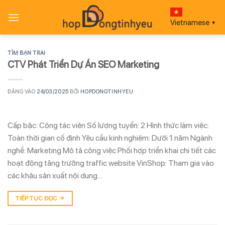
Bỏ
qua
Vietnamese
▼
nội
dung
TÌM BẠN TRAI
CTV Phát Triển Dự Án SEO Marketing
ĐĂNG VÀO
24/03/2025
BỞI
HOPDONGTINHYEU
Cấp bậc: Cộng tác viên Số lượng tuyển: 2 Hình thức làm việc:
Toàn thời gian cố định Yêu cầu kinh nghiệm: Dưới 1 năm Ngành
nghề: Marketing Mô tả công việc Phối hợp triển khai chi tiết các
hoạt động tăng trưởng traffic website VinShop: Tham gia vào
các khâu sản xuất nội dung…
TIẾP TỤC ĐỌC
→