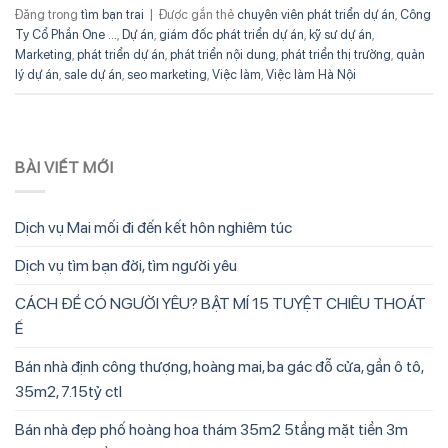
Đăng trong
tìm bạn trai
|
Được gắn thẻ
chuyên viên phát triển dự án
,
Công
Ty Cổ Phần One ...
,
Dự án
,
giám đốc phát triển dự án
,
kỹ sư dự án
,
Marketing
,
phát triển dự án
,
phát triển nội dung
,
phát triển thị trường
,
quản
lý dự án
,
sale dự án
,
seo marketing
,
Việc làm
,
Việc làm Hà Nội
BÀI VIẾT MỚI
Dịch vụ Mai mối đi đến kết hôn nghiêm túc
Dịch vụ tìm bạn đời, tìm người yêu
CÁCH ĐỂ CÓ NGƯỜI YÊU? BẬT MÍ 15 TUYỆT CHIÊU THOÁT
Ế
Bán nhà định công thượng, hoàng mai, ba gác đỗ cửa, gần ô tô,
35m2, 7.15tỷ ctl
Bán nhà đẹp phố hoàng hoa thám 35m2 5tầng mặt tiền 3m