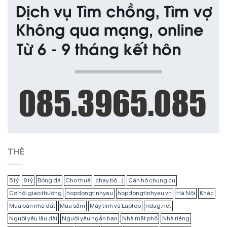
THẺ
5 tỷ
8 tỷ
Bóng đá
Cho thuê
chạy bộ...)
Căn hộ chung cư
Cơ hội giao thương
hopdongtinhyeu
hopdongtinhyeu.vn
Hà Nội
Khác
Mua bán nhà đất
Mua sắm
Máy tính và Laptop
ndag.net
Người yêu lâu dài
Người yêu ngắn hạn
Nhà mặt phố
Nhà riêng