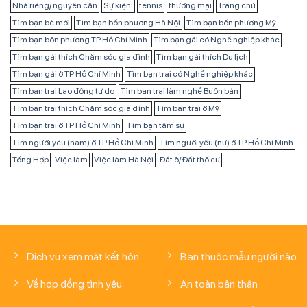
Nhà riêng/ nguyên căn
Sự kiện:
tennis
thương mại
Trang chủ
Tìm bạn bè mới
Tìm bạn bốn phương Hà Nội
Tìm bạn bốn phương Mỹ
Tìm bạn bốn phương TP Hồ Chí Minh
Tìm bạn gái có Nghề nghiệp khác
Tìm bạn gái thích Chăm sóc gia đình
Tìm bạn gái thích Du lịch
Tìm bạn gái ở TP Hồ Chí Minh
Tìm bạn trai có Nghề nghiệp khác
Tìm bạn trai Lao động tự do
Tìm bạn trai làm nghề Buôn bán
Tìm bạn trai thích Chăm sóc gia đình
Tìm bạn trai ở Mỹ
Tìm bạn trai ở TP Hồ Chí Minh
Tìm bạn tâm sự
Tìm người yêu (nam) ở TP Hồ Chí Minh
Tìm người yêu (nữ) ở TP Hồ Chí Minh
Tổng Hợp
Việc làm
Việc làm Hà Nội
Đất ở/ Đất thổ cư
Dịch vụ xem mặt kết hôn
Bạn thuộc mẫu người nào
Về hợp đồng tình yêu
An toàn bản thân