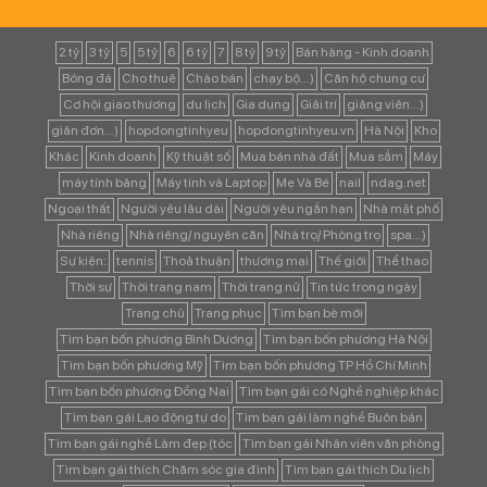
2 tỷ
3 tỷ
5
5 tỷ
6
6 tỷ
7
8 tỷ
9 tỷ
Bán hàng - Kinh doanh
Bóng đá
Cho thuê
Chào bán
chạy bộ...)
Căn hộ chung cư
Cơ hội giao thương
du lịch
Gia dụng
Giải trí
giảng viên...)
giản đơn...)
hopdongtinhyeu
hopdongtinhyeu.vn
Hà Nội
Kho
Khác
Kinh doanh
Kỹ thuật số
Mua bán nhà đất
Mua sắm
Máy
máy tính bảng
Máy tính và Laptop
Mẹ Và Bé
nail
ndag.net
Ngoại thất
Người yêu lâu dài
Người yêu ngắn hạn
Nhà mặt phố
Nhà riêng
Nhà riêng/ nguyên căn
Nhà trọ/ Phòng trọ
spa...)
Sự kiện:
tennis
Thoả thuận
thương mại
Thế giới
Thể thao
Thời sự
Thời trang nam
Thời trang nữ
Tin tức trong ngày
Trang chủ
Trang phục
Tìm bạn bè mới
Tìm bạn bốn phương Bình Dương
Tìm bạn bốn phương Hà Nội
Tìm bạn bốn phương Mỹ
Tìm bạn bốn phương TP Hồ Chí Minh
Tìm bạn bốn phương Đồng Nai
Tìm bạn gái có Nghề nghiệp khác
Tìm bạn gái Lao động tự do
Tìm bạn gái làm nghề Buôn bán
Tìm bạn gái nghề Làm đẹp (tóc
Tìm bạn gái Nhân viên văn phòng
Tìm bạn gái thích Chăm sóc gia đình
Tìm bạn gái thích Du lịch