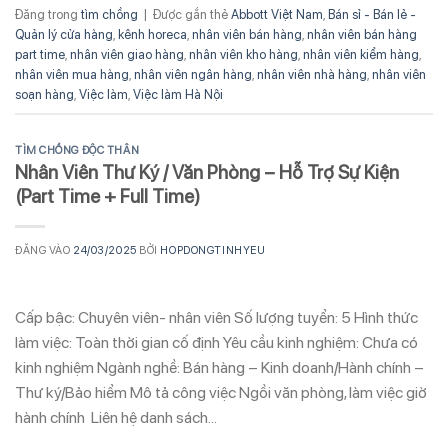
Đăng trong
tìm chồng
|
Được gắn thẻ
Abbott Việt Nam
,
Bán sỉ - Bán lẻ -
Quản lý cửa hàng
,
kênh horeca
,
nhân viên bán hàng
,
nhân viên bán hàng
part time
,
nhân viên giao hàng
,
nhân viên kho hàng
,
nhân viên kiểm hàng
,
nhân viên mua hàng
,
nhân viên ngân hàng
,
nhân viên nhà hàng
,
nhân viên
soạn hàng
,
Việc làm
,
Việc làm Hà Nội
TÌM CHỒNG ĐỘC THÂN
Nhân Viên Thư Ký / Văn Phòng – Hỗ Trợ Sự Kiện
(Part Time + Full Time)
ĐĂNG VÀO
24/03/2025
BỞI
HOPDONGTINHYEU
Cấp bậc: Chuyên viên- nhân viên Số lượng tuyển: 5 Hình thức
làm việc: Toàn thời gian cố định Yêu cầu kinh nghiệm: Chưa có
kinh nghiệm Ngành nghề: Bán hàng – Kinh doanh/Hành chính –
Thư ký/Bảo hiểm Mô tả công việc Ngồi văn phòng, làm việc giờ
hành chính Liên hệ danh sách…