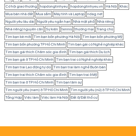
Cơ hội giao thương
hopdongtinhyeu
hopdongtinhyeu.vn
Hà Nội
Khác
Mua bán nhà đất
Mua sắm
Máy tính và Laptop
ndag.net
Người yêu lâu dài
Người yêu ngắn hạn
Nhà mặt phố
Nhà riêng
Nhà riêng/ nguyên căn
Sự kiện:
tennis
thương mại
Trang chủ
Tìm bạn bè mới
Tìm bạn bốn phương Hà Nội
Tìm bạn bốn phương Mỹ
Tìm bạn bốn phương TP Hồ Chí Minh
Tìm bạn gái có Nghề nghiệp khác
Tìm bạn gái thích Chăm sóc gia đình
Tìm bạn gái thích Du lịch
Tìm bạn gái ở TP Hồ Chí Minh
Tìm bạn trai có Nghề nghiệp khác
Tìm bạn trai Lao động tự do
Tìm bạn trai làm nghề Buôn bán
Tìm bạn trai thích Chăm sóc gia đình
Tìm bạn trai ở Mỹ
Tìm bạn trai ở TP Hồ Chí Minh
Tìm bạn tâm sự
Tìm người yêu (nam) ở TP Hồ Chí Minh
Tìm người yêu (nữ) ở TP Hồ Chí Minh
Tổng Hợp
Việc làm
Việc làm Hà Nội
Đất ở/ Đất thổ cư