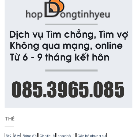
THẺ
5 tỷ
8 tỷ
Bóng đá
Cho thuê
chạy bộ...)
Căn hộ chung cư