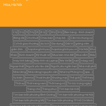
Hòa, Hà Nội
2 tỷ
3 tỷ
5
5 tỷ
6
6 tỷ
7
8 tỷ
9 tỷ
Bán hàng - Kinh doanh
Bóng đá
Cho thuê
Chào bán
chạy bộ...)
Căn hộ chung cư
Cơ hội giao thương
du lịch
Gia dụng
Giải trí
giảng viên...)
giản đơn...)
hopdongtinhyeu
hopdongtinhyeu.vn
Hà Nội
Kho
Khác
Kinh doanh
Kỹ thuật số
Mua bán nhà đất
Mua sắm
Máy
máy tính bảng
Máy tính và Laptop
Mẹ Và Bé
nail
ndag.net
Ngoại thất
Người yêu lâu dài
Người yêu ngắn hạn
Nhà mặt phố
Nhà riêng
Nhà riêng/ nguyên căn
Nhà trọ/ Phòng trọ
spa...)
Sự kiện:
tennis
Thoả thuận
thương mại
Thế giới
Thể thao
Thời sự
Thời trang nam
Thời trang nữ
Tin tức trong ngày
Trang chủ
Trang phục
Tìm bạn bè mới
Tìm bạn bốn phương Bình Dương
Tìm bạn bốn phương Hà Nội
Tìm bạn bốn phương Mỹ
Tìm bạn bốn phương TP Hồ Chí Minh