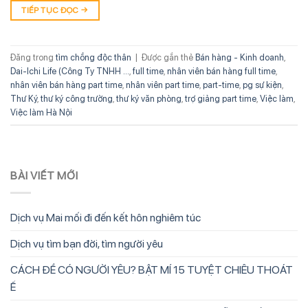
TIẾP TỤC ĐỌC
→
Đăng trong
tìm chồng độc thân
|
Được gắn thẻ
Bán hàng - Kinh doanh
,
Dai-Ichi Life (Công Ty TNHH ...
,
full time
,
nhân viên bán hàng full time
,
nhân viên bán hàng part time
,
nhân viên part time
,
part-time
,
pg sự kiện
,
Thư Ký
,
thư ký công trường
,
thư ký văn phòng
,
trợ giảng part time
,
Việc làm
,
Việc làm Hà Nội
BÀI VIẾT MỚI
Dịch vụ Mai mối đi đến kết hôn nghiêm túc
Dịch vụ tìm bạn đời, tìm người yêu
CÁCH ĐỂ CÓ NGƯỜI YÊU? BẬT MÍ 15 TUYỆT CHIÊU THOÁT
Ế