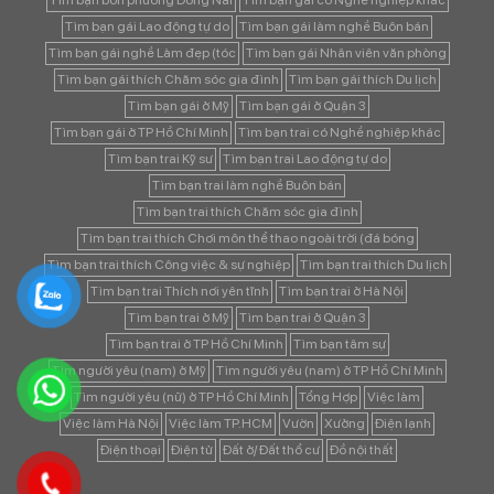
Tìm bạn bốn phương Đồng Nai
Tìm bạn gái có Nghề nghiệp khác
Tìm bạn gái Lao động tự do
Tìm bạn gái làm nghề Buôn bán
Tìm bạn gái nghề Làm đẹp (tóc
Tìm bạn gái Nhân viên văn phòng
Tìm bạn gái thích Chăm sóc gia đình
Tìm bạn gái thích Du lịch
Tìm bạn gái ở Mỹ
Tìm bạn gái ở Quận 3
Tìm bạn gái ở TP Hồ Chí Minh
Tìm bạn trai có Nghề nghiệp khác
Tìm bạn trai Kỹ sư
Tìm bạn trai Lao động tự do
Tìm bạn trai làm nghề Buôn bán
Tìm bạn trai thích Chăm sóc gia đình
Tìm bạn trai thích Chơi môn thể thao ngoài trời (đá bóng
Tìm bạn trai thích Công việc & sự nghiệp
Tìm bạn trai thích Du lịch
Tìm bạn trai Thích nơi yên tĩnh
Tìm bạn trai ở Hà Nội
Tìm bạn trai ở Mỹ
Tìm bạn trai ở Quận 3
Tìm bạn trai ở TP Hồ Chí Minh
Tìm bạn tâm sự
Tìm người yêu (nam) ở Mỹ
Tìm người yêu (nam) ở TP Hồ Chí Minh
Tìm người yêu (nữ) ở TP Hồ Chí Minh
Tổng Hợp
Việc làm
Việc làm Hà Nội
Việc làm TP.HCM
Vườn
Xưởng
Điện lạnh
Điện thoại
Điện tử
Đất ở/ Đất thổ cư
Đồ nội thất