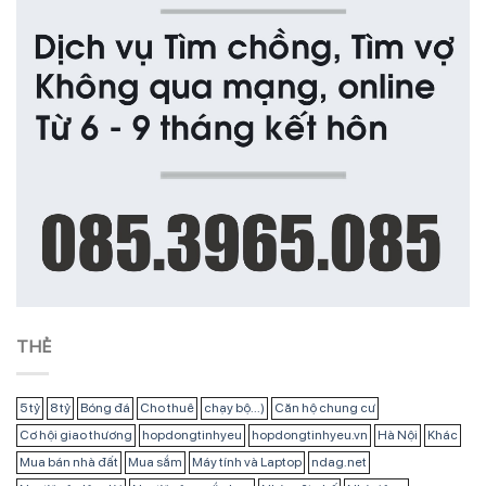
THẺ
5 tỷ
8 tỷ
Bóng đá
Cho thuê
chạy bộ...)
Căn hộ chung cư
Cơ hội giao thương
hopdongtinhyeu
hopdongtinhyeu.vn
Hà Nội
Khác
Mua bán nhà đất
Mua sắm
Máy tính và Laptop
ndag.net