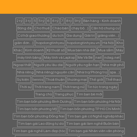
2 tỷ
3 tỷ
5
5 tỷ
6
6 tỷ
7
8 tỷ
9 tỷ
Bán hàng - Kinh doanh
Bóng đá
Cho thuê
Chào bán
chạy bộ...)
Căn hộ chung cư
Cơ hội giao thương
du lịch
Gia dụng
Giải trí
giảng viên...)
giản đơn...)
hopdongtinhyeu
hopdongtinhyeu.vn
Hà Nội
Kho
Khác
Kinh doanh
Kỹ thuật số
Mua bán nhà đất
Mua sắm
Máy
máy tính bảng
Máy tính và Laptop
Mẹ Và Bé
nail
ndag.net
Ngoại thất
Người yêu lâu dài
Người yêu ngắn hạn
Nhà mặt phố
Nhà riêng
Nhà riêng/ nguyên căn
Nhà trọ/ Phòng trọ
spa...)
Sự kiện:
tennis
Thoả thuận
thương mại
Thế giới
Thể thao
Thời sự
Thời trang nam
Thời trang nữ
Tin tức trong ngày
Trang chủ
Trang phục
Tìm bạn bè mới
Tìm bạn bốn phương Bình Dương
Tìm bạn bốn phương Hà Nội
Tìm bạn bốn phương Mỹ
Tìm bạn bốn phương TP Hồ Chí Minh
Tìm bạn bốn phương Đồng Nai
Tìm bạn gái có Nghề nghiệp khác
Tìm bạn gái Lao động tự do
Tìm bạn gái làm nghề Buôn bán
Tìm bạn gái nghề Làm đẹp (tóc
Tìm bạn gái Nhân viên văn phòng