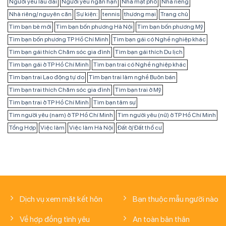
Người yêu lâu dài
Người yêu ngắn hạn
Nhà mặt phố
Nhà riêng
Nhà riêng/ nguyên căn
Sự kiện:
tennis
thương mại
Trang chủ
Tìm bạn bè mới
Tìm bạn bốn phương Hà Nội
Tìm bạn bốn phương Mỹ
Tìm bạn bốn phương TP Hồ Chí Minh
Tìm bạn gái có Nghề nghiệp khác
Tìm bạn gái thích Chăm sóc gia đình
Tìm bạn gái thích Du lịch
Tìm bạn gái ở TP Hồ Chí Minh
Tìm bạn trai có Nghề nghiệp khác
Tìm bạn trai Lao động tự do
Tìm bạn trai làm nghề Buôn bán
Tìm bạn trai thích Chăm sóc gia đình
Tìm bạn trai ở Mỹ
Tìm bạn trai ở TP Hồ Chí Minh
Tìm bạn tâm sự
Tìm người yêu (nam) ở TP Hồ Chí Minh
Tìm người yêu (nữ) ở TP Hồ Chí Minh
Tổng Hợp
Việc làm
Việc làm Hà Nội
Đất ở/ Đất thổ cư
Dịch vụ xem mặt kết hôn
Bạn thuộc mẫu người nào
Về hợp đồng tình yêu
An toàn bản thân