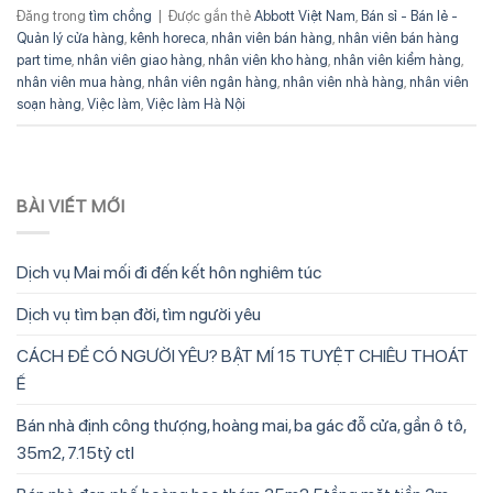
Đăng trong
tìm chồng
|
Được gắn thẻ
Abbott Việt Nam
,
Bán sỉ - Bán lẻ -
Quản lý cửa hàng
,
kênh horeca
,
nhân viên bán hàng
,
nhân viên bán hàng
part time
,
nhân viên giao hàng
,
nhân viên kho hàng
,
nhân viên kiểm hàng
,
nhân viên mua hàng
,
nhân viên ngân hàng
,
nhân viên nhà hàng
,
nhân viên
soạn hàng
,
Việc làm
,
Việc làm Hà Nội
BÀI VIẾT MỚI
Dịch vụ Mai mối đi đến kết hôn nghiêm túc
Dịch vụ tìm bạn đời, tìm người yêu
CÁCH ĐỂ CÓ NGƯỜI YÊU? BẬT MÍ 15 TUYỆT CHIÊU THOÁT
Ế
Bán nhà định công thượng, hoàng mai, ba gác đỗ cửa, gần ô tô,
35m2, 7.15tỷ ctl