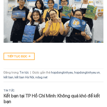
TIẾP TỤC ĐỌC
→
Đăng trong
Tin tức
|
Được gắn thẻ
hopdongtinhyeu
,
hopdongtinhyeu.vn
,
kết bạn
,
kết bạn Hà Nội
,
ndag.net
TIN TỨC
Kết bạn tại TP Hồ Chí Minh: Không quá khó để kết
bạn