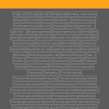
2 tỷ
3 tỷ
5
5 tỷ
6
6 tỷ
7
8 tỷ
9 tỷ
Bán hàng - Kinh doanh
Bóng đá
Cho thuê
Chào bán
chạy bộ...)
Căn hộ chung cư
Cơ hội giao thương
du lịch
Gia dụng
Giải trí
giảng viên...)
giản đơn...)
hopdongtinhyeu
hopdongtinhyeu.vn
Hà Nội
Kho
Khác
Kinh doanh
Kỹ thuật số
Mua bán nhà đất
Mua sắm
Máy
máy tính bảng
Máy tính và Laptop
Mẹ Và Bé
nail
ndag.net
Ngoại thất
Người yêu lâu dài
Người yêu ngắn hạn
Nhà mặt phố
Nhà riêng
Nhà riêng/ nguyên căn
Nhà trọ/ Phòng trọ
spa...)
Sự kiện:
tennis
Thoả thuận
thương mại
Thế giới
Thể thao
Thời sự
Thời trang nam
Thời trang nữ
Tin tức trong ngày
Trang chủ
Trang phục
Tìm bạn bè mới
Tìm bạn bốn phương Bình Dương
Tìm bạn bốn phương Hà Nội
Tìm bạn bốn phương Mỹ
Tìm bạn bốn phương TP Hồ Chí Minh
Tìm bạn bốn phương Đồng Nai
Tìm bạn gái có Nghề nghiệp khác
Tìm bạn gái Lao động tự do
Tìm bạn gái làm nghề Buôn bán
Tìm bạn gái nghề Làm đẹp (tóc
Tìm bạn gái Nhân viên văn phòng
Tìm bạn gái thích Chăm sóc gia đình
Tìm bạn gái thích Du lịch