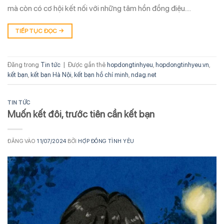
mà còn có cơ hội kết nối với những tâm hồn đồng điệu….
TIẾP TỤC ĐỌC
→
Đăng trong
Tin tức
|
Được gắn thẻ
hopdongtinhyeu
,
hopdongtinhyeu.vn
,
kết bạn
,
kết bạn Hà Nội
,
kết bạn hồ chí minh
,
ndag.net
TIN TỨC
Muốn kết đôi, trước tiên cần kết bạn
ĐĂNG VÀO
11/07/2024
BỞI
HỢP ĐỒNG TÌNH YÊU