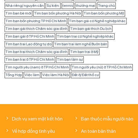
Nhà riêng/ nguyên căn
Sự kiện:
tennis
thương mại
Trang chủ
Tìm bạn bè mới
Tìm bạn bốn phương Hà Nội
Tìm bạn bốn phương Mỹ
Tìm bạn bốn phương TP Hồ Chí Minh
Tìm bạn gái có Nghề nghiệp khác
Tìm bạn gái thích Chăm sóc gia đình
Tìm bạn gái thích Du lịch
Tìm bạn gái ở TP Hồ Chí Minh
Tìm bạn trai có Nghề nghiệp khác
Tìm bạn trai Lao động tự do
Tìm bạn trai làm nghề Buôn bán
Tìm bạn trai thích Chăm sóc gia đình
Tìm bạn trai ở Mỹ
Tìm bạn trai ở TP Hồ Chí Minh
Tìm bạn tâm sự
Tìm người yêu (nam) ở TP Hồ Chí Minh
Tìm người yêu (nữ) ở TP Hồ Chí Minh
Tổng Hợp
Việc làm
Việc làm Hà Nội
Đất ở/ Đất thổ cư
Dịch vụ xem mặt kết hôn
Bạn thuộc mẫu người nào
Về hợp đồng tình yêu
An toàn bản thân