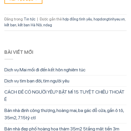
Đăng trong
Tin tức
|
Được gắn thẻ
hợp đồng tình yêu
,
hopdongtinhyeu.vn
,
kết bạn
,
kết bạn Hà Nội
,
ndag
BÀI VIẾT MỚI
Dịch vụ Mai mối đi đến kết hôn nghiêm túc
Dịch vụ tìm bạn đời, tìm người yêu
CÁCH ĐỂ CÓ NGƯỜI YÊU? BẬT MÍ 15 TUYỆT CHIÊU THOÁT
Ế
Bán nhà định công thượng, hoàng mai, ba gác đỗ cửa, gần ô tô,
35m2, 7.15tỷ ctl
Bán nhà đẹp phố hoàng hoa thám 35m2 5tầng mặt tiền 3m