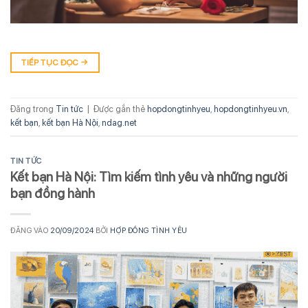
TIẾP TỤC ĐỌC
→
Đăng trong
Tin tức
|
Được gắn thẻ
hopdongtinhyeu
,
hopdongtinhyeu.vn
,
kết bạn
,
kết bạn Hà Nội
,
ndag.net
TIN TỨC
Kết bạn Hà Nội: Tìm kiếm tình yêu và những người
bạn đồng hành
ĐĂNG VÀO
20/09/2024
BỞI
HỢP ĐỒNG TÌNH YÊU