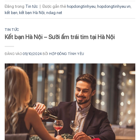
Đăng trong
Tin tức
|
Được gắn thẻ
hopdongtinhyeu
,
hopdongtinhyeu.vn
,
kết bạn
,
kết bạn Hà Nội
,
ndag.net
TIN TỨC
Kết bạn Hà Nội – Sưởi ấm trái tim tại Hà Nội
ĐĂNG VÀO
05/10/2024
BỞI
HỢP ĐỒNG TÌNH YÊU