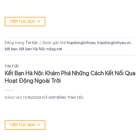
TIẾP TỤC ĐỌC
→
Đăng trong
Tin tức
|
Được gắn thẻ
hopdongtinhyeu
,
hopdongtinhyeu.vn
,
kết bạn
,
kết bạn Hà Nội
,
ndag.net
TIN TỨC
Kết Bạn Hà Nội: Khám Phá Những Cách Kết Nối Qua
Hoạt Động Ngoài Trời
ĐĂNG VÀO
11/10/2024
BỞI
HỢP ĐỒNG TÌNH YÊU
TIẾP TỤC ĐỌC
→