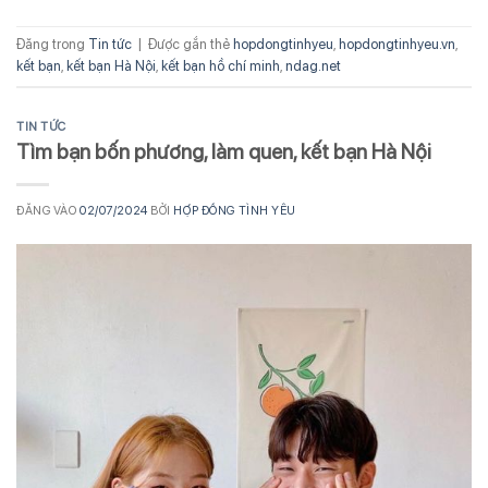
Đăng trong
Tin tức
|
Được gắn thẻ
hopdongtinhyeu
,
hopdongtinhyeu.vn
,
kết bạn
,
kết bạn Hà Nội
,
kết bạn hồ chí minh
,
ndag.net
TIN TỨC
Tìm bạn bốn phương, làm quen, kết bạn Hà Nội
ĐĂNG VÀO
02/07/2024
BỞI
HỢP ĐỒNG TÌNH YÊU