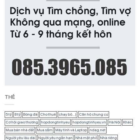
THẺ
5 tỷ
8 tỷ
Bóng đá
Cho thuê
chạy bộ...)
Căn hộ chung cư
Cơ hội giao thương
hopdongtinhyeu
hopdongtinhyeu.vn
Hà Nội
Khác
Mua bán nhà đất
Mua sắm
Máy tính và Laptop
ndag.net
Người yêu lâu dài
Người yêu ngắn hạn
Nhà mặt phố
Nhà riêng