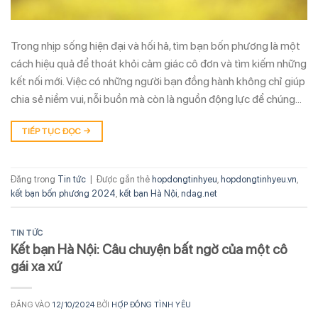
Trong nhịp sống hiện đại và hối hả, tìm bạn bốn phương là một
cách hiệu quả để thoát khỏi cảm giác cô đơn và tìm kiếm những
kết nối mới. Việc có những người bạn đồng hành không chỉ giúp
chia sẻ niềm vui, nỗi buồn mà còn là nguồn động lực để chúng…
TIẾP TỤC ĐỌC
→
Đăng trong
Tin tức
|
Được gắn thẻ
hopdongtinhyeu
,
hopdongtinhyeu.vn
,
kết bạn bốn phương 2024
,
kết bạn Hà Nội
,
ndag.net
TIN TỨC
Kết bạn Hà Nội: Câu chuyện bất ngờ của một cô
gái xa xứ
ĐĂNG VÀO
12/10/2024
BỞI
HỢP ĐỒNG TÌNH YÊU