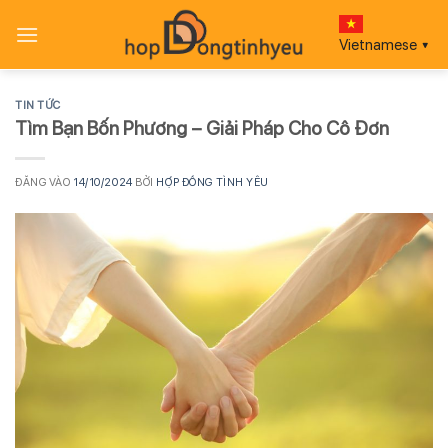
Bỏ
qua
Vietnamese
▼
nội
dung
TIN TỨC
Tìm Bạn Bốn Phương – Giải Pháp Cho Cô Đơn
ĐĂNG VÀO
14/10/2024
BỞI
HỢP ĐỒNG TÌNH YÊU