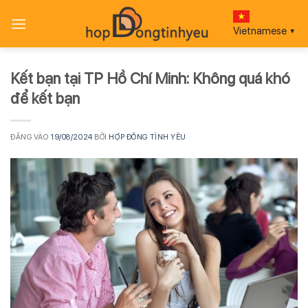
Bỏ
qua
Vietnamese
▼
nội
dung
Kết bạn tại TP Hồ Chí Minh: Không quá khó
để kết bạn
ĐĂNG VÀO
19/08/2024
BỞI
HỢP ĐỒNG TÌNH YÊU