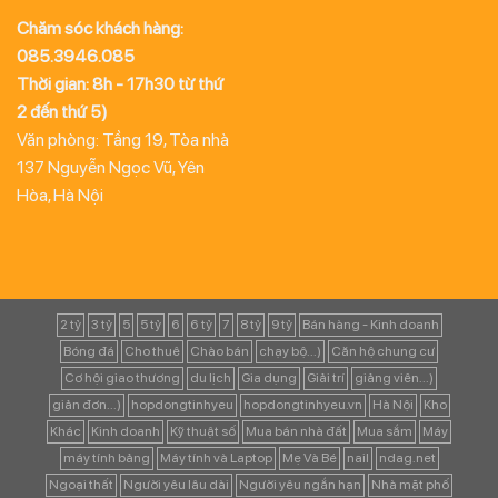
Chăm sóc khách hàng:
085.3946.085
Thời gian: 8h - 17h30 từ thứ
2 đến thứ 5)
Văn phòng: Tầng 19, Tòa nhà
137 Nguyễn Ngọc Vũ, Yên
Hòa, Hà Nội
2 tỷ
3 tỷ
5
5 tỷ
6
6 tỷ
7
8 tỷ
9 tỷ
Bán hàng - Kinh doanh
Bóng đá
Cho thuê
Chào bán
chạy bộ...)
Căn hộ chung cư
Cơ hội giao thương
du lịch
Gia dụng
Giải trí
giảng viên...)
giản đơn...)
hopdongtinhyeu
hopdongtinhyeu.vn
Hà Nội
Kho
Khác
Kinh doanh
Kỹ thuật số
Mua bán nhà đất
Mua sắm
Máy
máy tính bảng
Máy tính và Laptop
Mẹ Và Bé
nail
ndag.net
Ngoại thất
Người yêu lâu dài
Người yêu ngắn hạn
Nhà mặt phố