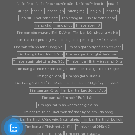
Nhà riêng
Nhà riêng/ nguyên căn
Nhà trọ/ Phòng trọ
spa...)
Sự kiện:
tennis
Thoả thuận
thương mại
Thế giới
Thể thao
Thời sự
Thời trang nam
Thời trang nữ
Tin tức trong ngày
Trang chủ
Trang phục
Tìm bạn bè mới
Tìm bạn bốn phương Bình Dương
Tìm bạn bốn phương Hà Nội
Tìm bạn bốn phương Mỹ
Tìm bạn bốn phương TP Hồ Chí Minh
Tìm bạn bốn phương Đồng Nai
Tìm bạn gái có Nghề nghiệp khác
Tìm bạn gái Lao động tự do
Tìm bạn gái làm nghề Buôn bán
Tìm bạn gái nghề Làm đẹp (tóc
Tìm bạn gái Nhân viên văn phòng
Tìm bạn gái thích Chăm sóc gia đình
Tìm bạn gái thích Du lịch
Tìm bạn gái ở Mỹ
Tìm bạn gái ở Quận 3
Tìm bạn gái ở TP Hồ Chí Minh
Tìm bạn trai có Nghề nghiệp khác
Tìm bạn trai Kỹ sư
Tìm bạn trai Lao động tự do
Tìm bạn trai làm nghề Buôn bán
Tìm bạn trai thích Chăm sóc gia đình
Tìm bạn trai thích Chơi môn thể thao ngoài trời (đá bóng
Tìm bạn trai thích Công việc & sự nghiệp
Tìm bạn trai thích Du lịch
Tìm bạn trai Thích nơi yên tĩnh
Tìm bạn trai ở Hà Nội
Tìm bạn trai ở Mỹ
Tìm bạn trai ở Quận 3