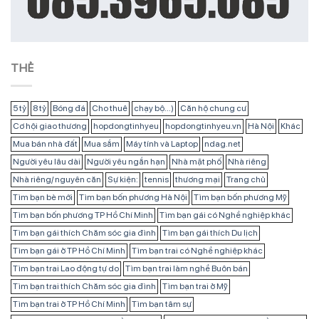
THẺ
5 tỷ
8 tỷ
Bóng đá
Cho thuê
chạy bộ...)
Căn hộ chung cư
Cơ hội giao thương
hopdongtinhyeu
hopdongtinhyeu.vn
Hà Nội
Khác
Mua bán nhà đất
Mua sắm
Máy tính và Laptop
ndag.net
Người yêu lâu dài
Người yêu ngắn hạn
Nhà mặt phố
Nhà riêng
Nhà riêng/ nguyên căn
Sự kiện:
tennis
thương mại
Trang chủ
Tìm bạn bè mới
Tìm bạn bốn phương Hà Nội
Tìm bạn bốn phương Mỹ
Tìm bạn bốn phương TP Hồ Chí Minh
Tìm bạn gái có Nghề nghiệp khác
Tìm bạn gái thích Chăm sóc gia đình
Tìm bạn gái thích Du lịch
Tìm bạn gái ở TP Hồ Chí Minh
Tìm bạn trai có Nghề nghiệp khác
Tìm bạn trai Lao động tự do
Tìm bạn trai làm nghề Buôn bán
Tìm bạn trai thích Chăm sóc gia đình
Tìm bạn trai ở Mỹ
Tìm bạn trai ở TP Hồ Chí Minh
Tìm bạn tâm sự