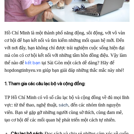
Hồ Chí Minh là một thành phố năng động, sôi động, với vô vàn
cơ hội để bạn kết nối và tìm kiếm những mối quan hệ mới. Đến
với nơi đây, bạn không chỉ được trải nghiệm cuộc sống hiện đại
mà còn có cơ hội kết nối với những tâm hồn đồng điệu. Vậy làm
kết bạn
thế nào để
tại Sài Gòn một cách dễ dàng? Hãy để
hopdongtinhyeu.vn giúp bạn giải đáp những thắc mắc này nhé!
1. Tham gia các câu lạc bộ và cộng đồng:
TP Hồ Chí Minh có vô số câu lạc bộ và cộng đồng về đủ mọi lĩnh
sách
vực: từ thể thao, nghệ thuật,
, đến các nhóm tình nguyện
viên. Bạn sẽ gặp gỡ những người cùng sở thích, cùng đam mê,
tạo cơ hội để các mối quan hệ phát triển một cách tự nhiên.
Câu lạc bộ sách:
Đọc sách và chia sẻ những cảm xúc về cuốn