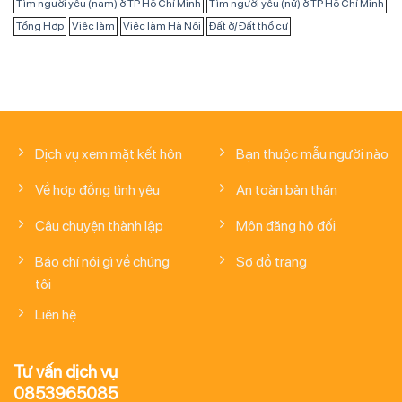
Tìm người yêu (nam) ở TP Hồ Chí Minh
Tìm người yêu (nữ) ở TP Hồ Chí Minh
Tổng Hợp
Việc làm
Việc làm Hà Nội
Đất ở/ Đất thổ cư
Dịch vụ xem mặt kết hôn
Bạn thuộc mẫu người nào
Về hợp đồng tình yêu
An toàn bản thân
Câu chuyện thành lập
Môn đăng hộ đối
Báo chí nói gì về chúng
Sơ đồ trang
tôi
Liên hệ
Tư vấn dịch vụ
0853965085