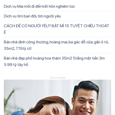
Dịch vụ Mai mối đi đến kết hôn nghiêm túc
Dịch vụ tìm bạn đời, tìm người yêu
CÁCH ĐỂ CÓ NGƯỜI YÊU? BẬT MÍ 15 TUYỆT CHIÊU THOÁT
Ế
Bán nhà định công thượng, hoàng mai, ba gác đỗ cửa, gần ô tô,
35m2, 7.15tỷ ctl
Bán nhà đẹp phố hoàng hoa thám 35m2 5tầng mặt tiền 3m
5.99 tỷ tây hồ
Advertisement