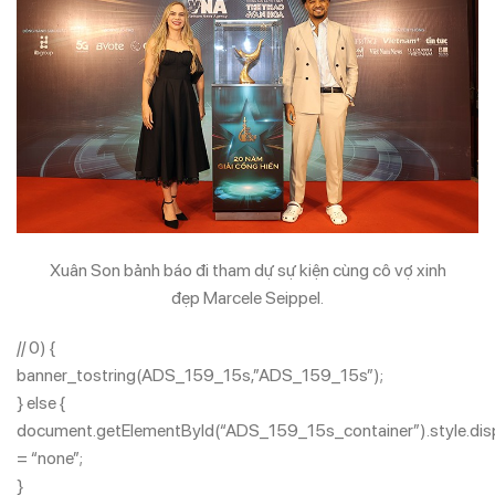
Xuân Son bảnh báo đi tham dự sự kiện cùng cô vợ xinh
đẹp Marcele Seippel.
// 0) {
banner_tostring(ADS_159_15s,”ADS_159_15s”);
} else {
document.getElementById(“ADS_159_15s_container”).style.dis
= “none”;
}