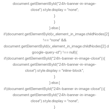
document.getElementById(“24h-banner-in-image-
close”).style.display = “none”;
}
}
} else {
if(document.getElementById(v_element_in_image.childNodes[2].c
!== “none” &&
document.getElementById(v_element_in_image.childNodes[2].chi
google-query-id”) !== null){
if(document.getElementById(“24h-banner-in-image-close”)){
document.getElementById(“24h-banner-in-image-
close”).style.display = “inline-block”;
}
} else {
if(document.getElementById(“24h-banner-in-image-close”)){
document.getElementById(“24h-banner-in-image-
close”).style.display = “none”;
}