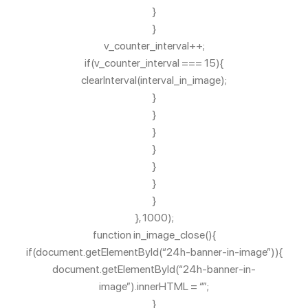
}
}
v_counter_interval++;
if(v_counter_interval === 15){
clearInterval(interval_in_image);
}
}
}
}
}
}
}
}, 1000);
function in_image_close(){
if(document.getElementById(“24h-banner-in-image”)){
document.getElementById(“24h-banner-in-
image”).innerHTML = “”;
}