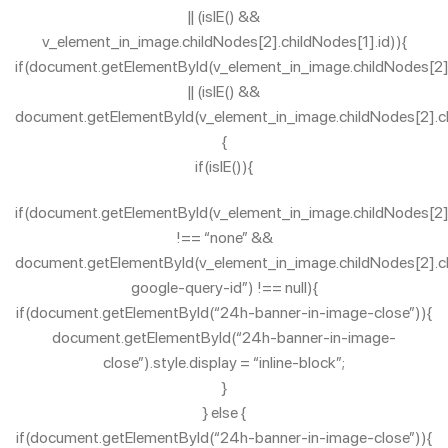
|| (isIE() &&
v_element_in_image.childNodes[2].childNodes[1].id)){
if(document.getElementById(v_element_in_image.childNodes[2].
|| (isIE() &&
document.getElementById(v_element_in_image.childNodes[2].ch
{
if(isIE()){
if(document.getElementById(v_element_in_image.childNodes[2].c
!== “none” &&
document.getElementById(v_element_in_image.childNodes[2].chi
google-query-id”) !== null){
if(document.getElementById(“24h-banner-in-image-close”)){
document.getElementById(“24h-banner-in-image-
close”).style.display = “inline-block”;
}
} else {
if(document.getElementById(“24h-banner-in-image-close”)){