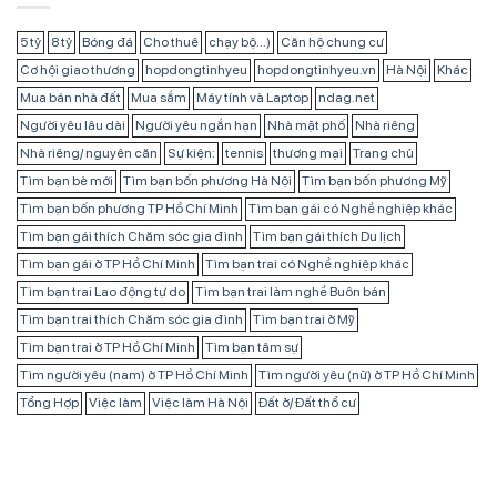
5 tỷ
8 tỷ
Bóng đá
Cho thuê
chạy bộ...)
Căn hộ chung cư
Cơ hội giao thương
hopdongtinhyeu
hopdongtinhyeu.vn
Hà Nội
Khác
Mua bán nhà đất
Mua sắm
Máy tính và Laptop
ndag.net
Người yêu lâu dài
Người yêu ngắn hạn
Nhà mặt phố
Nhà riêng
Nhà riêng/ nguyên căn
Sự kiện:
tennis
thương mại
Trang chủ
Tìm bạn bè mới
Tìm bạn bốn phương Hà Nội
Tìm bạn bốn phương Mỹ
Tìm bạn bốn phương TP Hồ Chí Minh
Tìm bạn gái có Nghề nghiệp khác
Tìm bạn gái thích Chăm sóc gia đình
Tìm bạn gái thích Du lịch
Tìm bạn gái ở TP Hồ Chí Minh
Tìm bạn trai có Nghề nghiệp khác
Tìm bạn trai Lao động tự do
Tìm bạn trai làm nghề Buôn bán
Tìm bạn trai thích Chăm sóc gia đình
Tìm bạn trai ở Mỹ
Tìm bạn trai ở TP Hồ Chí Minh
Tìm bạn tâm sự
Tìm người yêu (nam) ở TP Hồ Chí Minh
Tìm người yêu (nữ) ở TP Hồ Chí Minh
Tổng Hợp
Việc làm
Việc làm Hà Nội
Đất ở/ Đất thổ cư