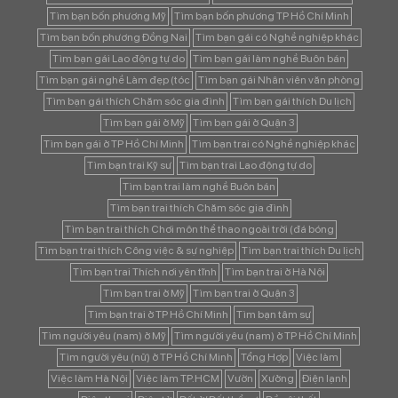
Tìm bạn bốn phương Mỹ
Tìm bạn bốn phương TP Hồ Chí Minh
Tìm bạn bốn phương Đồng Nai
Tìm bạn gái có Nghề nghiệp khác
Tìm bạn gái Lao động tự do
Tìm bạn gái làm nghề Buôn bán
Tìm bạn gái nghề Làm đẹp (tóc
Tìm bạn gái Nhân viên văn phòng
Tìm bạn gái thích Chăm sóc gia đình
Tìm bạn gái thích Du lịch
Tìm bạn gái ở Mỹ
Tìm bạn gái ở Quận 3
Tìm bạn gái ở TP Hồ Chí Minh
Tìm bạn trai có Nghề nghiệp khác
Tìm bạn trai Kỹ sư
Tìm bạn trai Lao động tự do
Tìm bạn trai làm nghề Buôn bán
Tìm bạn trai thích Chăm sóc gia đình
Tìm bạn trai thích Chơi môn thể thao ngoài trời (đá bóng
Tìm bạn trai thích Công việc & sự nghiệp
Tìm bạn trai thích Du lịch
Tìm bạn trai Thích nơi yên tĩnh
Tìm bạn trai ở Hà Nội
Tìm bạn trai ở Mỹ
Tìm bạn trai ở Quận 3
Tìm bạn trai ở TP Hồ Chí Minh
Tìm bạn tâm sự
Tìm người yêu (nam) ở Mỹ
Tìm người yêu (nam) ở TP Hồ Chí Minh
Tìm người yêu (nữ) ở TP Hồ Chí Minh
Tổng Hợp
Việc làm
Việc làm Hà Nội
Việc làm TP.HCM
Vườn
Xưởng
Điện lạnh