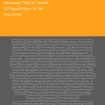
Văn phòng: Tầng 19, Tòa nhà
137 Nguyễn Ngọc Vũ, Yên
Hòa, Hà Nội
2 tỷ
3 tỷ
5
5 tỷ
6
6 tỷ
7
8 tỷ
9 tỷ
Bán hàng - Kinh doanh
Bóng đá
Cho thuê
Chào bán
chạy bộ...)
Căn hộ chung cư
Cơ hội giao thương
du lịch
Gia dụng
Giải trí
giảng viên...)
giản đơn...)
hopdongtinhyeu
hopdongtinhyeu.vn
Hà Nội
Kho
Khác
Kinh doanh
Kỹ thuật số
Mua bán nhà đất
Mua sắm
Máy
máy tính bảng
Máy tính và Laptop
Mẹ Và Bé
nail
ndag.net
Ngoại thất
Người yêu lâu dài
Người yêu ngắn hạn
Nhà mặt phố
Nhà riêng
Nhà riêng/ nguyên căn
Nhà trọ/ Phòng trọ
spa...)
Sự kiện:
tennis
Thoả thuận
thương mại
Thế giới
Thể thao
Thời sự
Thời trang nam
Thời trang nữ
Tin tức trong ngày
Trang chủ
Trang phục
Tìm bạn bè mới
Tìm bạn bốn phương Bình Dương
Tìm bạn bốn phương Hà Nội