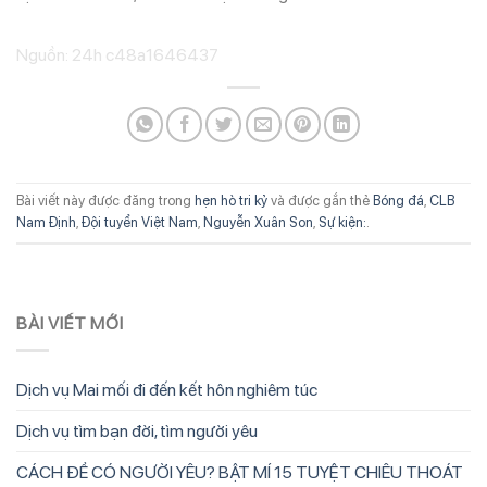
Nguồn: 24h c48a1646437
Bài viết này được đăng trong
hẹn hò tri kỷ
và được gắn thẻ
Bóng đá
,
CLB
Nam Định
,
Đội tuyển Việt Nam
,
Nguyễn Xuân Son
,
Sự kiện:
.
BÀI VIẾT MỚI
Dịch vụ Mai mối đi đến kết hôn nghiêm túc
Dịch vụ tìm bạn đời, tìm người yêu
CÁCH ĐỂ CÓ NGƯỜI YÊU? BẬT MÍ 15 TUYỆT CHIÊU THOÁT