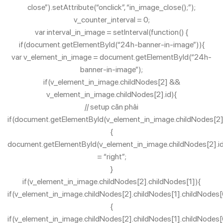
close”).setAttribute(“onclick”, “in_image_close();”);
v_counter_interval = 0;
var interval_in_image = setInterval(function() {
if(document.getElementById(“24h-banner-in-image”)){
var v_element_in_image = document.getElementById(“24h-
banner-in-image”);
if(v_element_in_image.childNodes[2] &&
v_element_in_image.childNodes[2].id){
// setup căn phải
if(document.getElementById(v_element_in_image.childNodes[2].
{
document.getElementById(v_element_in_image.childNodes[2].id)
= “right”;
}
if(v_element_in_image.childNodes[2].childNodes[1]){
if(v_element_in_image.childNodes[2].childNodes[1].childNodes[
{
if(v_element_in_image.childNodes[2].childNodes[1].childNodes[