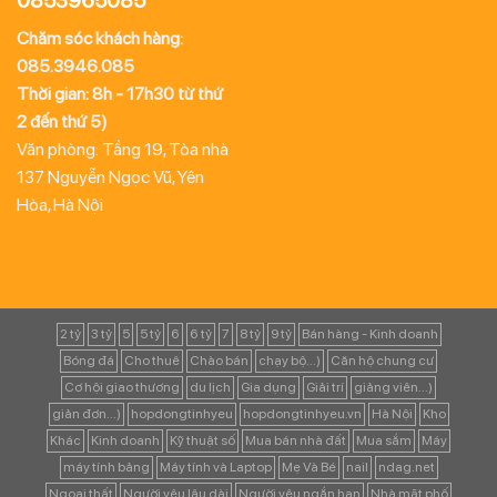
0853965085
Chăm sóc khách hàng:
085.3946.085
Thời gian: 8h - 17h30 từ thứ
2 đến thứ 5)
Văn phòng: Tầng 19, Tòa nhà
137 Nguyễn Ngọc Vũ, Yên
Hòa, Hà Nội
2 tỷ
3 tỷ
5
5 tỷ
6
6 tỷ
7
8 tỷ
9 tỷ
Bán hàng - Kinh doanh
Bóng đá
Cho thuê
Chào bán
chạy bộ...)
Căn hộ chung cư
Cơ hội giao thương
du lịch
Gia dụng
Giải trí
giảng viên...)
giản đơn...)
hopdongtinhyeu
hopdongtinhyeu.vn
Hà Nội
Kho
Khác
Kinh doanh
Kỹ thuật số
Mua bán nhà đất
Mua sắm
Máy
máy tính bảng
Máy tính và Laptop
Mẹ Và Bé
nail
ndag.net
Ngoại thất
Người yêu lâu dài
Người yêu ngắn hạn
Nhà mặt phố