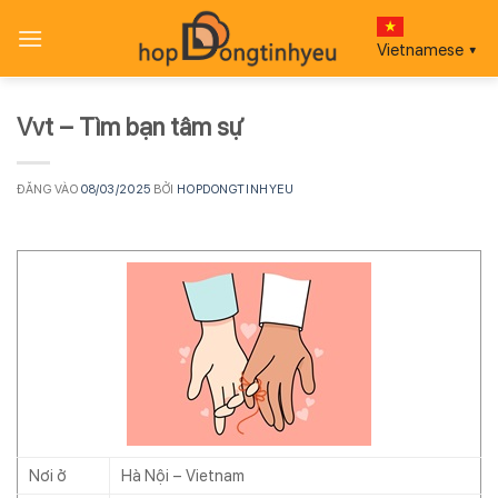
Bỏ
qua
Vietnamese
▼
nội
dung
Vvt – Tìm bạn tâm sự
ĐĂNG VÀO
08/03/2025
BỞI
HOPDONGTINHYEU
Nơi ở
Hà Nội – Vietnam