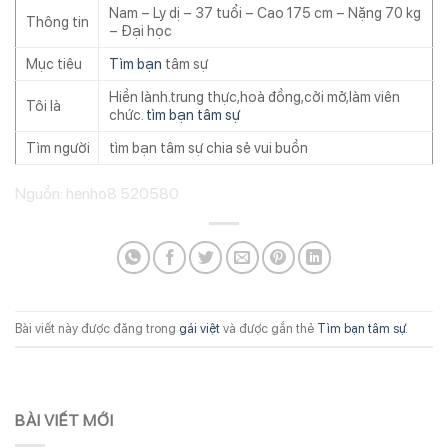
Nam – Ly dị – 37 tuổi – Cao 175 cm – Nặng 70 kg
Thông tin
– Đại học
Mục tiêu
Tìm bạn
tâm sự
Hiền lành.trung thực,hoà đồng,cởi mở,làm viên
Tôi là
chức.
tìm bạn tâm sự
Tìm người
tìm bạn tâm sự chia sẻ vui buồn
Nguồn: henho8 520580
Bài viết này được đăng trong
gái việt
và được gắn thẻ
Tìm bạn tâm sự
.
BÀI VIẾT MỚI