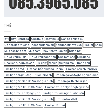
THẺ
5 tỷ
8 tỷ
Bóng đá
Cho thuê
chạy bộ...)
Căn hộ chung cư
Cơ hội giao thương
hopdongtinhyeu
hopdongtinhyeu.vn
Hà Nội
Khác
Mua bán nhà đất
Mua sắm
Máy tính và Laptop
ndag.net
Người yêu lâu dài
Người yêu ngắn hạn
Nhà mặt phố
Nhà riêng
Nhà riêng/ nguyên căn
Sự kiện:
tennis
thương mại
Trang chủ
Tìm bạn bè mới
Tìm bạn bốn phương Hà Nội
Tìm bạn bốn phương Mỹ
Tìm bạn bốn phương TP Hồ Chí Minh
Tìm bạn gái có Nghề nghiệp khác
Tìm bạn gái thích Chăm sóc gia đình
Tìm bạn gái thích Du lịch
Tìm bạn gái ở TP Hồ Chí Minh
Tìm bạn trai có Nghề nghiệp khác
Tìm bạn trai Lao động tự do
Tìm bạn trai làm nghề Buôn bán
Tìm bạn trai thích Chăm sóc gia đình
Tìm bạn trai ở Mỹ
Tìm bạn trai ở TP Hồ Chí Minh
Tìm bạn tâm sự