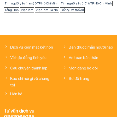
Tìm người yêu (nam) ở TP Hồ Chí Minh
Tìm người yêu (nữ) ở TP Hồ Chí Minh
Tổng Hợp
Việc làm
Việc làm Hà Nội
Đất ở/ Đất thổ cư
Dịch vụ xem mặt kết hôn
Bạn thuộc mẫu người nào
Về hợp đồng tình yêu
An toàn bản thân
Câu chuyện thành lập
Môn đăng hộ đối
Báo chí nói gì về chúng
Sơ đồ trang
tôi
Liên hệ
Tư vấn dịch vụ