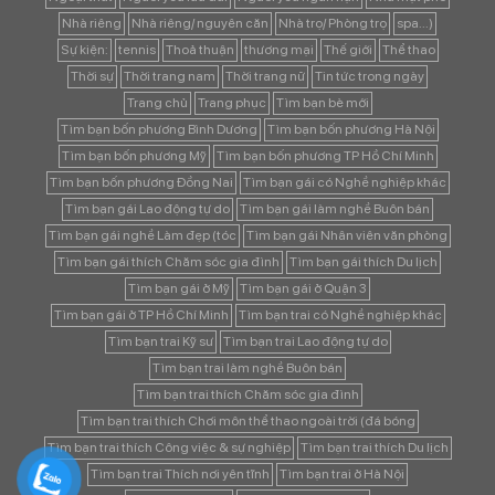
Nhà riêng
Nhà riêng/ nguyên căn
Nhà trọ/ Phòng trọ
spa...)
Sự kiện:
tennis
Thoả thuận
thương mại
Thế giới
Thể thao
Thời sự
Thời trang nam
Thời trang nữ
Tin tức trong ngày
Trang chủ
Trang phục
Tìm bạn bè mới
Tìm bạn bốn phương Bình Dương
Tìm bạn bốn phương Hà Nội
Tìm bạn bốn phương Mỹ
Tìm bạn bốn phương TP Hồ Chí Minh
Tìm bạn bốn phương Đồng Nai
Tìm bạn gái có Nghề nghiệp khác
Tìm bạn gái Lao động tự do
Tìm bạn gái làm nghề Buôn bán
Tìm bạn gái nghề Làm đẹp (tóc
Tìm bạn gái Nhân viên văn phòng
Tìm bạn gái thích Chăm sóc gia đình
Tìm bạn gái thích Du lịch
Tìm bạn gái ở Mỹ
Tìm bạn gái ở Quận 3
Tìm bạn gái ở TP Hồ Chí Minh
Tìm bạn trai có Nghề nghiệp khác
Tìm bạn trai Kỹ sư
Tìm bạn trai Lao động tự do
Tìm bạn trai làm nghề Buôn bán
Tìm bạn trai thích Chăm sóc gia đình
Tìm bạn trai thích Chơi môn thể thao ngoài trời (đá bóng
Tìm bạn trai thích Công việc & sự nghiệp
Tìm bạn trai thích Du lịch
Tìm bạn trai Thích nơi yên tĩnh
Tìm bạn trai ở Hà Nội