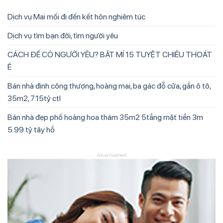
Dịch vụ Mai mối đi đến kết hôn nghiêm túc
Dịch vụ tìm bạn đời, tìm người yêu
CÁCH ĐỂ CÓ NGƯỜI YÊU? BẬT MÍ 15 TUYỆT CHIÊU THOÁT
Ế
Bán nhà định công thượng, hoàng mai, ba gác đỗ cửa, gần ô tô,
35m2, 7.15tỷ ctl
Bán nhà đẹp phố hoàng hoa thám 35m2 5tầng mặt tiền 3m
5.99 tỷ tây hồ
Advertisement