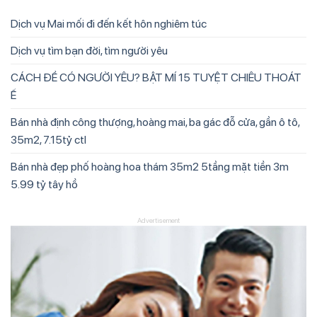
Dịch vụ Mai mối đi đến kết hôn nghiêm túc
Dịch vụ tìm bạn đời, tìm người yêu
CÁCH ĐỂ CÓ NGƯỜI YÊU? BẬT MÍ 15 TUYỆT CHIÊU THOÁT
Ế
Bán nhà định công thượng, hoàng mai, ba gác đỗ cửa, gần ô tô,
35m2, 7.15tỷ ctl
Bán nhà đẹp phố hoàng hoa thám 35m2 5tầng mặt tiền 3m
5.99 tỷ tây hồ
Advertisement