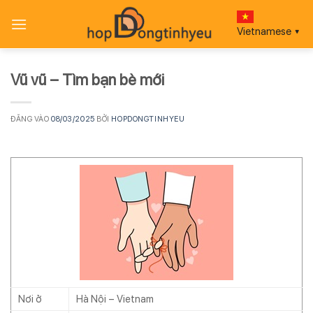
Bỏ
qua
Vietnamese
▼
nội
dung
Vũ vũ – Tìm bạn bè mới
ĐĂNG VÀO
08/03/2025
BỞI
HOPDONGTINHYEU
Nơi ở
Hà Nội – Vietnam