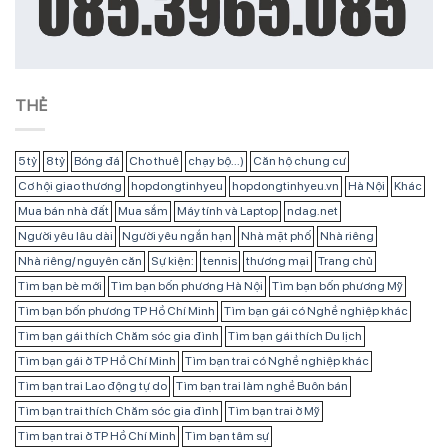
THẺ
5 tỷ
8 tỷ
Bóng đá
Cho thuê
chạy bộ...)
Căn hộ chung cư
Cơ hội giao thương
hopdongtinhyeu
hopdongtinhyeu.vn
Hà Nội
Khác
Mua bán nhà đất
Mua sắm
Máy tính và Laptop
ndag.net
Người yêu lâu dài
Người yêu ngắn hạn
Nhà mặt phố
Nhà riêng
Nhà riêng/ nguyên căn
Sự kiện:
tennis
thương mại
Trang chủ
Tìm bạn bè mới
Tìm bạn bốn phương Hà Nội
Tìm bạn bốn phương Mỹ
Tìm bạn bốn phương TP Hồ Chí Minh
Tìm bạn gái có Nghề nghiệp khác
Tìm bạn gái thích Chăm sóc gia đình
Tìm bạn gái thích Du lịch
Tìm bạn gái ở TP Hồ Chí Minh
Tìm bạn trai có Nghề nghiệp khác
Tìm bạn trai Lao động tự do
Tìm bạn trai làm nghề Buôn bán
Tìm bạn trai thích Chăm sóc gia đình
Tìm bạn trai ở Mỹ
Tìm bạn trai ở TP Hồ Chí Minh
Tìm bạn tâm sự