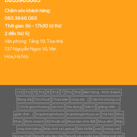
0853965085
Chăm sóc khách hàng:
085.3946.085
Thời gian: 8h - 17h30 từ thứ
2 đến thứ 5)
Văn phòng: Tầng 19, Tòa nhà
137 Nguyễn Ngọc Vũ, Yên
Hòa, Hà Nội
2 tỷ
3 tỷ
5
5 tỷ
6
6 tỷ
7
8 tỷ
9 tỷ
Bán hàng - Kinh doanh
Bóng đá
Cho thuê
Chào bán
chạy bộ...)
Căn hộ chung cư
Cơ hội giao thương
du lịch
Gia dụng
Giải trí
giảng viên...)
giản đơn...)
hopdongtinhyeu
hopdongtinhyeu.vn
Hà Nội
Kho
Khác
Kinh doanh
Kỹ thuật số
Mua bán nhà đất
Mua sắm
Máy
máy tính bảng
Máy tính và Laptop
Mẹ Và Bé
nail
ndag.net
Ngoại thất
Người yêu lâu dài
Người yêu ngắn hạn
Nhà mặt phố