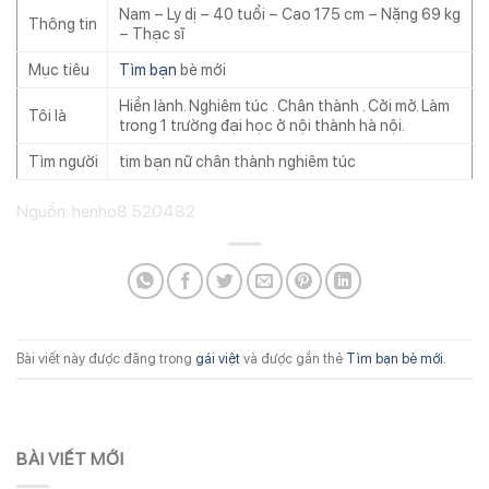
Nam – Ly dị – 40 tuổi – Cao 175 cm – Nặng 69 kg
Thông tin
– Thạc sĩ
Mục tiêu
Tìm bạn
bè mới
Hiền lành. Nghiêm túc . Chân thành . Cởi mở. Làm
Tôi là
trong 1 trường đại học ở nội thành hà nội.
Tìm người
tim bạn nữ chân thành nghiêm túc
Nguồn: henho8 520482
Bài viết này được đăng trong
gái việt
và được gắn thẻ
Tìm bạn bè mới
.
BÀI VIẾT MỚI