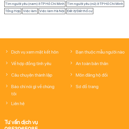
Tìm người yêu (nam) ở TP Hồ Chí Minh
Tìm người yêu (nữ) ở TP Hồ Chí Minh
Tổng Hợp
Việc làm
Việc làm Hà Nội
Đất ở/ Đất thổ cư
Dịch vụ xem mặt kết hôn
Bạn thuộc mẫu người nào
Về hợp đồng tình yêu
An toàn bản thân
Câu chuyện thành lập
Môn đăng hộ đối
Báo chí nói gì về chúng
Sơ đồ trang
tôi
Liên hệ
Tư vấn dịch vụ