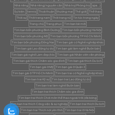
Nhà riêng
Nhà riêng/ nguyên căn
Nhà trọ/ Phòng trọ
spa...)
Sự kiện:
tennis
Thoả thuận
thương mại
Thế giới
Thể thao
Thời sự
Thời trang nam
Thời trang nữ
Tin tức trong ngày
Trang chủ
Trang phục
Tìm bạn bè mới
Tìm bạn bốn phương Bình Dương
Tìm bạn bốn phương Hà Nội
Tìm bạn bốn phương Mỹ
Tìm bạn bốn phương TP Hồ Chí Minh
Tìm bạn bốn phương Đồng Nai
Tìm bạn gái có Nghề nghiệp khác
Tìm bạn gái Lao động tự do
Tìm bạn gái làm nghề Buôn bán
Tìm bạn gái nghề Làm đẹp (tóc
Tìm bạn gái Nhân viên văn phòng
Tìm bạn gái thích Chăm sóc gia đình
Tìm bạn gái thích Du lịch
Tìm bạn gái ở Mỹ
Tìm bạn gái ở Quận 3
Tìm bạn gái ở TP Hồ Chí Minh
Tìm bạn trai có Nghề nghiệp khác
Tìm bạn trai Kỹ sư
Tìm bạn trai Lao động tự do
Tìm bạn trai làm nghề Buôn bán
Tìm bạn trai thích Chăm sóc gia đình
Tìm bạn trai thích Chơi môn thể thao ngoài trời (đá bóng
Tìm bạn trai thích Công việc & sự nghiệp
Tìm bạn trai thích Du lịch
Tìm bạn trai Thích nơi yên tĩnh
Tìm bạn trai ở Hà Nội