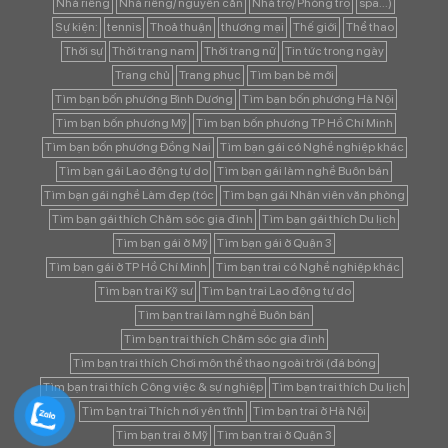
Nhà riêng
Nhà riêng/ nguyên căn
Nhà trọ/ Phòng trọ
spa...)
Sự kiện:
tennis
Thoả thuận
thương mại
Thế giới
Thể thao
Thời sự
Thời trang nam
Thời trang nữ
Tin tức trong ngày
Trang chủ
Trang phục
Tìm bạn bè mới
Tìm bạn bốn phương Bình Dương
Tìm bạn bốn phương Hà Nội
Tìm bạn bốn phương Mỹ
Tìm bạn bốn phương TP Hồ Chí Minh
Tìm bạn bốn phương Đồng Nai
Tìm bạn gái có Nghề nghiệp khác
Tìm bạn gái Lao động tự do
Tìm bạn gái làm nghề Buôn bán
Tìm bạn gái nghề Làm đẹp (tóc
Tìm bạn gái Nhân viên văn phòng
Tìm bạn gái thích Chăm sóc gia đình
Tìm bạn gái thích Du lịch
Tìm bạn gái ở Mỹ
Tìm bạn gái ở Quận 3
Tìm bạn gái ở TP Hồ Chí Minh
Tìm bạn trai có Nghề nghiệp khác
Tìm bạn trai Kỹ sư
Tìm bạn trai Lao động tự do
Tìm bạn trai làm nghề Buôn bán
Tìm bạn trai thích Chăm sóc gia đình
Tìm bạn trai thích Chơi môn thể thao ngoài trời (đá bóng
Tìm bạn trai thích Công việc & sự nghiệp
Tìm bạn trai thích Du lịch
Tìm bạn trai Thích nơi yên tĩnh
Tìm bạn trai ở Hà Nội
Tìm bạn trai ở Mỹ
Tìm bạn trai ở Quận 3