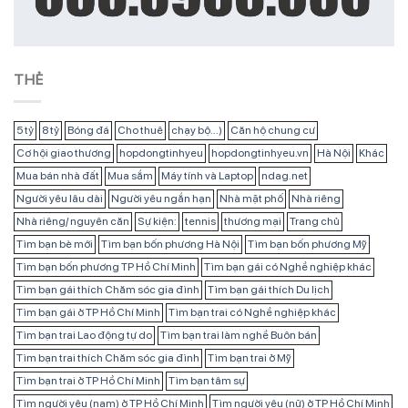
THẺ
5 tỷ
8 tỷ
Bóng đá
Cho thuê
chạy bộ...)
Căn hộ chung cư
Cơ hội giao thương
hopdongtinhyeu
hopdongtinhyeu.vn
Hà Nội
Khác
Mua bán nhà đất
Mua sắm
Máy tính và Laptop
ndag.net
Người yêu lâu dài
Người yêu ngắn hạn
Nhà mặt phố
Nhà riêng
Nhà riêng/ nguyên căn
Sự kiện:
tennis
thương mại
Trang chủ
Tìm bạn bè mới
Tìm bạn bốn phương Hà Nội
Tìm bạn bốn phương Mỹ
Tìm bạn bốn phương TP Hồ Chí Minh
Tìm bạn gái có Nghề nghiệp khác
Tìm bạn gái thích Chăm sóc gia đình
Tìm bạn gái thích Du lịch
Tìm bạn gái ở TP Hồ Chí Minh
Tìm bạn trai có Nghề nghiệp khác
Tìm bạn trai Lao động tự do
Tìm bạn trai làm nghề Buôn bán
Tìm bạn trai thích Chăm sóc gia đình
Tìm bạn trai ở Mỹ
Tìm bạn trai ở TP Hồ Chí Minh
Tìm bạn tâm sự
Tìm người yêu (nam) ở TP Hồ Chí Minh
Tìm người yêu (nữ) ở TP Hồ Chí Minh