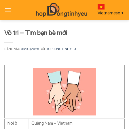
Bỏ
qua
Vietnamese
▼
nội
dung
Vô tri – Tìm bạn bè mới
ĐĂNG VÀO
08/03/2025
BỞI
HOPDONGTINHYEU
Nơi ở
Quảng Nam – Vietnam