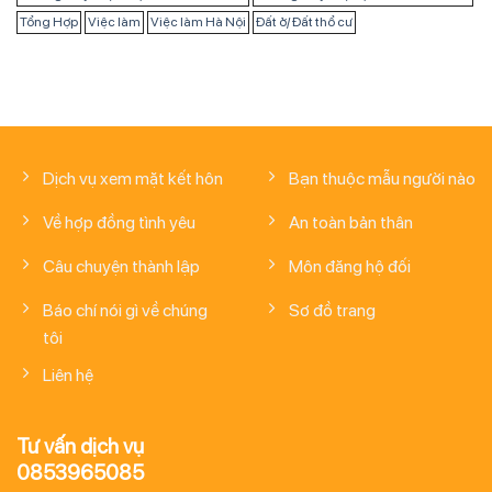
Tổng Hợp
Việc làm
Việc làm Hà Nội
Đất ở/ Đất thổ cư
Dịch vụ xem mặt kết hôn
Bạn thuộc mẫu người nào
Về hợp đồng tình yêu
An toàn bản thân
Câu chuyện thành lập
Môn đăng hộ đối
Báo chí nói gì về chúng
Sơ đồ trang
tôi
Liên hệ
Tư vấn dịch vụ
0853965085