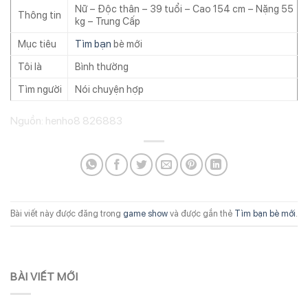
Nữ – Độc thân – 39 tuổi – Cao 154 cm – Nặng 55
Thông tin
kg – Trung Cấp
Mục tiêu
Tìm bạn
bè mới
Tôi là
Bình thường
Tìm người
Nói chuyện hợp
Nguồn: henho8 826883
Bài viết này được đăng trong
game show
và được gắn thẻ
Tìm bạn bè mới
.
BÀI VIẾT MỚI