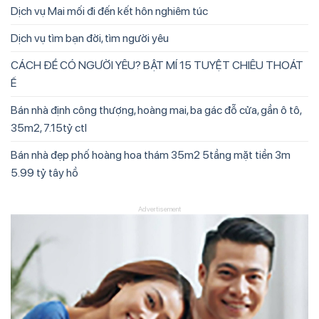
Dịch vụ Mai mối đi đến kết hôn nghiêm túc
Dịch vụ tìm bạn đời, tìm người yêu
CÁCH ĐỂ CÓ NGƯỜI YÊU? BẬT MÍ 15 TUYỆT CHIÊU THOÁT
Ế
Bán nhà định công thượng, hoàng mai, ba gác đỗ cửa, gần ô tô,
35m2, 7.15tỷ ctl
Bán nhà đẹp phố hoàng hoa thám 35m2 5tầng mặt tiền 3m
5.99 tỷ tây hồ
Advertisement