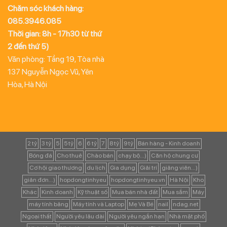
Chăm sóc khách hàng:
085.3946.085
Thời gian: 8h - 17h30 từ thứ
2 đến thứ 5)
Văn phòng: Tầng 19, Tòa nhà
137 Nguyễn Ngọc Vũ, Yên
Hòa, Hà Nội
2 tỷ
3 tỷ
5
5 tỷ
6
6 tỷ
7
8 tỷ
9 tỷ
Bán hàng - Kinh doanh
Bóng đá
Cho thuê
Chào bán
chạy bộ...)
Căn hộ chung cư
Cơ hội giao thương
du lịch
Gia dụng
Giải trí
giảng viên...)
giản đơn...)
hopdongtinhyeu
hopdongtinhyeu.vn
Hà Nội
Kho
Khác
Kinh doanh
Kỹ thuật số
Mua bán nhà đất
Mua sắm
Máy
máy tính bảng
Máy tính và Laptop
Mẹ Và Bé
nail
ndag.net
Ngoại thất
Người yêu lâu dài
Người yêu ngắn hạn
Nhà mặt phố