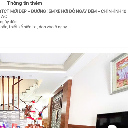
Thông tin thêm
TCT MỚI ĐẸP – ĐƯỜNG 15M XE HƠI ĐỖ NGÀY ĐÊM – CHỈ NHỈNH 10
 5WC.
 ngày đêm.
n, thiết kế hiện tại, dọn vào ở ngay.