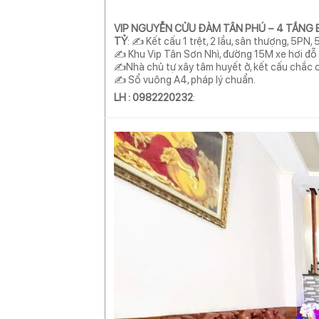
VIP NGUYỄN CỬU ĐÀM TÂN PHÚ – 4 TẦNG B
TỶ
: ✍ Kết cấu 1 trệt, 2 lầu, sân thượng, 5PN,
✍ Khu Vip Tân Sơn Nhì, đường 15M xe hơi đỗ
✍Nhà chủ tự xây tâm huyết ở, kết cấu chắc chắ
✍ Sổ vuông A4, pháp lý chuẩn.
LH : 0982220232
: