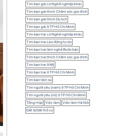
Tìm bạn gái có Nghề nghiệp khác
Tìm bạn gái thích Chăm sóc gia đình
Tìm bạn gái thích Du lịch
Tìm bạn gái ở TP Hồ Chí Minh
Tìm bạn trai có Nghề nghiệp khác
Tìm bạn trai Lao động tự do
Tìm bạn trai làm nghề Buôn bán
Tìm bạn trai thích Chăm sóc gia đình
Tìm bạn trai ở Mỹ
Tìm bạn trai ở TP Hồ Chí Minh
Tìm bạn tâm sự
Tìm người yêu (nam) ở TP Hồ Chí Minh
Tìm người yêu (nữ) ở TP Hồ Chí Minh
Tổng Hợp
Việc làm
Việc làm Hà Nội
Đất ở/ Đất thổ cư