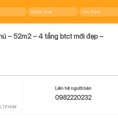
hú – 52m2 – 4 tầng btct mới đẹp –
Liên hệ người bán
0982220232
ì, TP.HCM