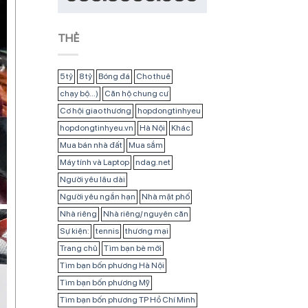
THẺ
5 tỷ
8 tỷ
Bóng đá
Cho thuê
chạy bộ...)
Căn hộ chung cư
Cơ hội giao thương
hopdongtinhyeu
hopdongtinhyeu.vn
Hà Nội
Khác
Mua bán nhà đất
Mua sắm
Máy tính và Laptop
ndag.net
Người yêu lâu dài
Người yêu ngắn hạn
Nhà mặt phố
Nhà riêng
Nhà riêng/ nguyên căn
Sự kiện:
tennis
thương mại
Trang chủ
Tìm bạn bè mới
Tìm bạn bốn phương Hà Nội
Tìm bạn bốn phương Mỹ
Tìm bạn bốn phương TP Hồ Chí Minh