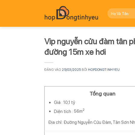
Bỏ
qua
nội
dung
Vip nguyễn cửu đàm tân p
đường 15m xe hơi
ĐĂNG VÀO
25/03/2025
BỞI
HOPDONGTINHYEU
Tổng quan
Giá :
10,1 tỷ
2
Diện tích :
56m
Địa chỉ: Đường Nguyễn Cửu Đàm, Tân Sơn Nh