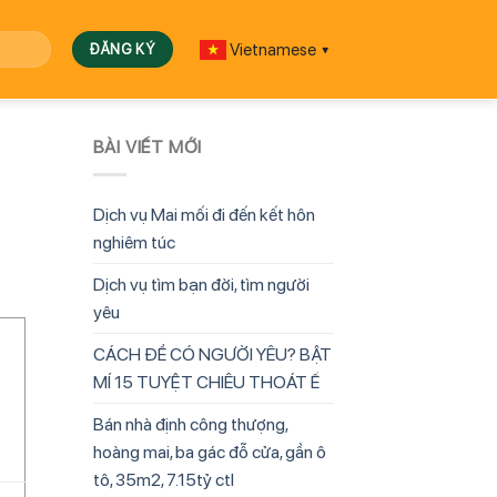
Vietnamese
▼
BÀI VIẾT MỚI
Dịch vụ Mai mối đi đến kết hôn
nghiêm túc
Dịch vụ tìm bạn đời, tìm người
yêu
CÁCH ĐỂ CÓ NGƯỜI YÊU? BẬT
MÍ 15 TUYỆT CHIÊU THOÁT Ế
Bán nhà định công thượng,
hoàng mai, ba gác đỗ cửa, gần ô
tô, 35m2, 7.15tỷ ctl