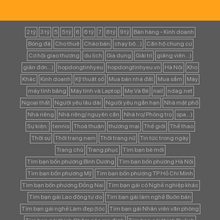
2 tỷ
3 tỷ
5
5 tỷ
6
6 tỷ
7
8 tỷ
9 tỷ
Bán hàng - Kinh doanh
Bóng đá
Cho thuê
Chào bán
chạy bộ...)
Căn hộ chung cư
Cơ hội giao thương
du lịch
Gia dụng
Giải trí
giảng viên...)
giản đơn...)
hopdongtinhyeu
hopdongtinhyeu.vn
Hà Nội
Kho
Khác
Kinh doanh
Kỹ thuật số
Mua bán nhà đất
Mua sắm
Máy
máy tính bảng
Máy tính và Laptop
Mẹ Và Bé
nail
ndag.net
Ngoại thất
Người yêu lâu dài
Người yêu ngắn hạn
Nhà mặt phố
Nhà riêng
Nhà riêng/ nguyên căn
Nhà trọ/ Phòng trọ
spa...)
Sự kiện:
tennis
Thoả thuận
thương mại
Thế giới
Thể thao
Thời sự
Thời trang nam
Thời trang nữ
Tin tức trong ngày
Trang chủ
Trang phục
Tìm bạn bè mới
Tìm bạn bốn phương Bình Dương
Tìm bạn bốn phương Hà Nội
Tìm bạn bốn phương Mỹ
Tìm bạn bốn phương TP Hồ Chí Minh
Tìm bạn bốn phương Đồng Nai
Tìm bạn gái có Nghề nghiệp khác
Tìm bạn gái Lao động tự do
Tìm bạn gái làm nghề Buôn bán
Tìm bạn gái nghề Làm đẹp (tóc
Tìm bạn gái Nhân viên văn phòng