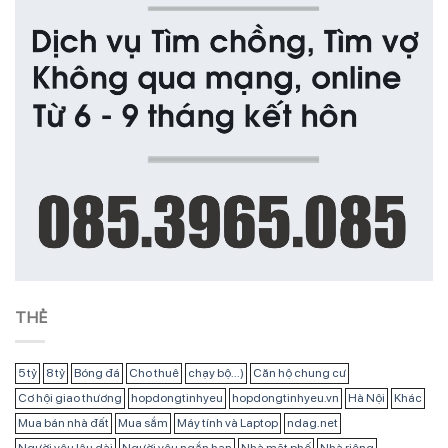
THẺ
5 tỷ
8 tỷ
Bóng đá
Cho thuê
chạy bộ...)
Căn hộ chung cư
Cơ hội giao thương
hopdongtinhyeu
hopdongtinhyeu.vn
Hà Nội
Khác
Mua bán nhà đất
Mua sắm
Máy tính và Laptop
ndag.net