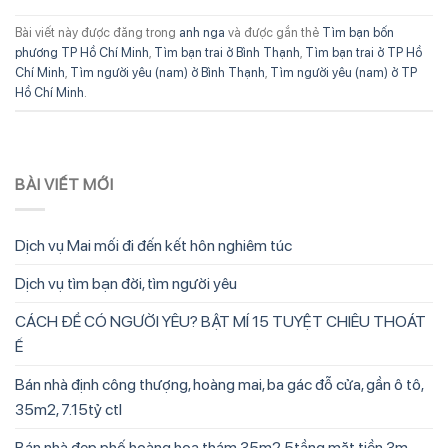
Bài viết này được đăng trong
anh nga
và được gắn thẻ
Tìm bạn bốn
phương TP Hồ Chí Minh
,
Tìm bạn trai ở Bình Thạnh
,
Tìm bạn trai ở TP Hồ
Chí Minh
,
Tìm người yêu (nam) ở Bình Thạnh
,
Tìm người yêu (nam) ở TP
Hồ Chí Minh
.
BÀI VIẾT MỚI
Dịch vụ Mai mối đi đến kết hôn nghiêm túc
Dịch vụ tìm bạn đời, tìm người yêu
CÁCH ĐỂ CÓ NGƯỜI YÊU? BẬT MÍ 15 TUYỆT CHIÊU THOÁT
Ế
Bán nhà định công thượng, hoàng mai, ba gác đỗ cửa, gần ô tô,
35m2, 7.15tỷ ctl
Bán nhà đẹp phố hoàng hoa thám 35m2 5tầng mặt tiền 3m