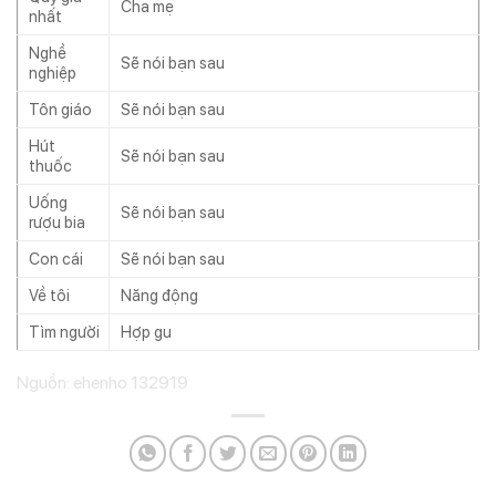
Cha mẹ
nhất
Nghề
Sẽ nói bạn sau
nghiệp
Tôn giáo
Sẽ nói bạn sau
Hút
Sẽ nói bạn sau
thuốc
Uống
Sẽ nói bạn sau
rượu bia
Con cái
Sẽ nói bạn sau
Về tôi
Năng động
Tìm người
Hợp gu
Nguồn: ehenho 132919