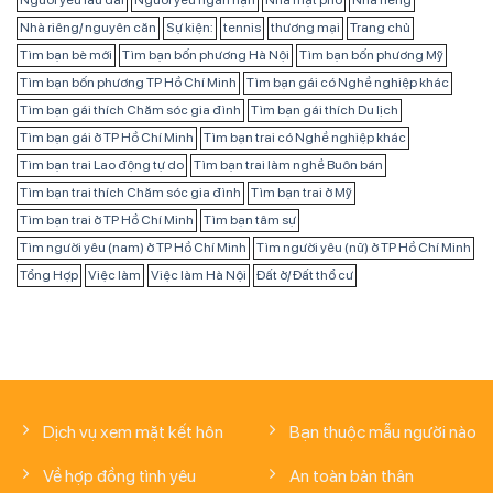
Người yêu lâu dài
Người yêu ngắn hạn
Nhà mặt phố
Nhà riêng
Nhà riêng/ nguyên căn
Sự kiện:
tennis
thương mại
Trang chủ
Tìm bạn bè mới
Tìm bạn bốn phương Hà Nội
Tìm bạn bốn phương Mỹ
Tìm bạn bốn phương TP Hồ Chí Minh
Tìm bạn gái có Nghề nghiệp khác
Tìm bạn gái thích Chăm sóc gia đình
Tìm bạn gái thích Du lịch
Tìm bạn gái ở TP Hồ Chí Minh
Tìm bạn trai có Nghề nghiệp khác
Tìm bạn trai Lao động tự do
Tìm bạn trai làm nghề Buôn bán
Tìm bạn trai thích Chăm sóc gia đình
Tìm bạn trai ở Mỹ
Tìm bạn trai ở TP Hồ Chí Minh
Tìm bạn tâm sự
Tìm người yêu (nam) ở TP Hồ Chí Minh
Tìm người yêu (nữ) ở TP Hồ Chí Minh
Tổng Hợp
Việc làm
Việc làm Hà Nội
Đất ở/ Đất thổ cư
Dịch vụ xem mặt kết hôn
Bạn thuộc mẫu người nào
Về hợp đồng tình yêu
An toàn bản thân