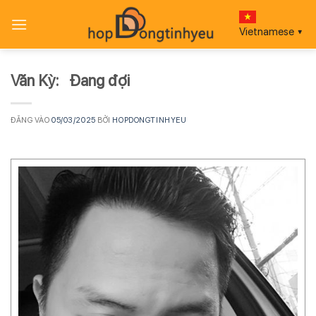
Bỏ
qua
Vietnamese
▼
nội
dung
Văn Kỳ: Đang đợi
ĐĂNG VÀO
05/03/2025
BỞI
HOPDONGTINHYEU