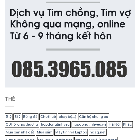
THẺ
5 tỷ
8 tỷ
Bóng đá
Cho thuê
chạy bộ...)
Căn hộ chung cư
Cơ hội giao thương
hopdongtinhyeu
hopdongtinhyeu.vn
Hà Nội
Khác
Mua bán nhà đất
Mua sắm
Máy tính và Laptop
ndag.net
Người yêu lâu dài
Người yêu ngắn hạn
Nhà mặt phố
Nhà riêng