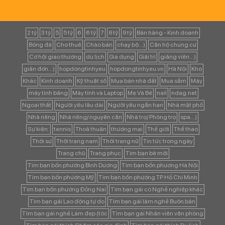
2 tỷ
3 tỷ
5
5 tỷ
6
6 tỷ
7
8 tỷ
9 tỷ
Bán hàng - Kinh doanh
Bóng đá
Cho thuê
Chào bán
chạy bộ...)
Căn hộ chung cư
Cơ hội giao thương
du lịch
Gia dụng
Giải trí
giảng viên...)
giản đơn...)
hopdongtinhyeu
hopdongtinhyeu.vn
Hà Nội
Kho
Khác
Kinh doanh
Kỹ thuật số
Mua bán nhà đất
Mua sắm
Máy
máy tính bảng
Máy tính và Laptop
Mẹ Và Bé
nail
ndag.net
Ngoại thất
Người yêu lâu dài
Người yêu ngắn hạn
Nhà mặt phố
Nhà riêng
Nhà riêng/ nguyên căn
Nhà trọ/ Phòng trọ
spa...)
Sự kiện:
tennis
Thoả thuận
thương mại
Thế giới
Thể thao
Thời sự
Thời trang nam
Thời trang nữ
Tin tức trong ngày
Trang chủ
Trang phục
Tìm bạn bè mới
Tìm bạn bốn phương Bình Dương
Tìm bạn bốn phương Hà Nội
Tìm bạn bốn phương Mỹ
Tìm bạn bốn phương TP Hồ Chí Minh
Tìm bạn bốn phương Đồng Nai
Tìm bạn gái có Nghề nghiệp khác
Tìm bạn gái Lao động tự do
Tìm bạn gái làm nghề Buôn bán
Tìm bạn gái nghề Làm đẹp (tóc
Tìm bạn gái Nhân viên văn phòng