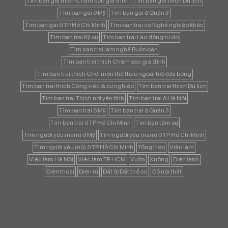
Tìm bạn gái thích Chăm sóc gia đình
Tìm bạn gái thích Du lịch
Tìm bạn gái ở Mỹ
Tìm bạn gái ở Quận 3
Tìm bạn gái ở TP Hồ Chí Minh
Tìm bạn trai có Nghề nghiệp khác
Tìm bạn trai Kỹ sư
Tìm bạn trai Lao động tự do
Tìm bạn trai làm nghề Buôn bán
Tìm bạn trai thích Chăm sóc gia đình
Tìm bạn trai thích Chơi môn thể thao ngoài trời (đá bóng
Tìm bạn trai thích Công việc & sự nghiệp
Tìm bạn trai thích Du lịch
Tìm bạn trai Thích nơi yên tĩnh
Tìm bạn trai ở Hà Nội
Tìm bạn trai ở Mỹ
Tìm bạn trai ở Quận 3
Tìm bạn trai ở TP Hồ Chí Minh
Tìm bạn tâm sự
Tìm người yêu (nam) ở Mỹ
Tìm người yêu (nam) ở TP Hồ Chí Minh
Tìm người yêu (nữ) ở TP Hồ Chí Minh
Tổng Hợp
Việc làm
Việc làm Hà Nội
Việc làm TP.HCM
Vườn
Xưởng
Điện lạnh
Điện thoại
Điện tử
Đất ở/ Đất thổ cư
Đồ nội thất