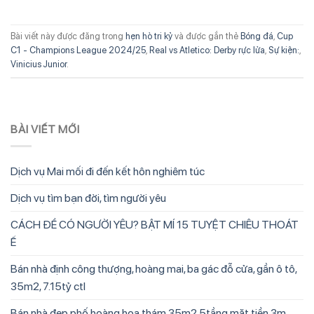
Bài viết này được đăng trong
hẹn hò tri kỷ
và được gắn thẻ
Bóng đá
,
Cup
C1 - Champions League 2024/25
,
Real vs Atletico: Derby rực lửa
,
Sự kiện:
,
Vinicius Junior
.
BÀI VIẾT MỚI
Dịch vụ Mai mối đi đến kết hôn nghiêm túc
Dịch vụ tìm bạn đời, tìm người yêu
CÁCH ĐỂ CÓ NGƯỜI YÊU? BẬT MÍ 15 TUYỆT CHIÊU THOÁT
Ế
Bán nhà định công thượng, hoàng mai, ba gác đỗ cửa, gần ô tô,
35m2, 7.15tỷ ctl
Bán nhà đẹp phố hoàng hoa thám 35m2 5tầng mặt tiền 3m