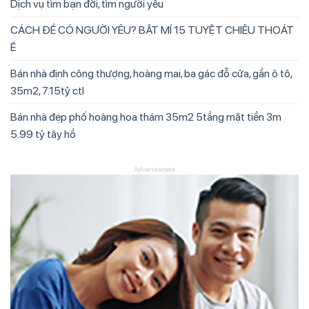
Dịch vụ tìm bạn đời, tìm người yêu
CÁCH ĐỂ CÓ NGƯỜI YÊU? BẬT MÍ 15 TUYỆT CHIÊU THOÁT
Ế
Bán nhà định công thượng, hoàng mai, ba gác đỗ cửa, gần ô tô,
35m2, 7.15tỷ ctl
Bán nhà đẹp phố hoàng hoa thám 35m2 5tầng mặt tiền 3m
5.99 tỷ tây hồ
Advertisement