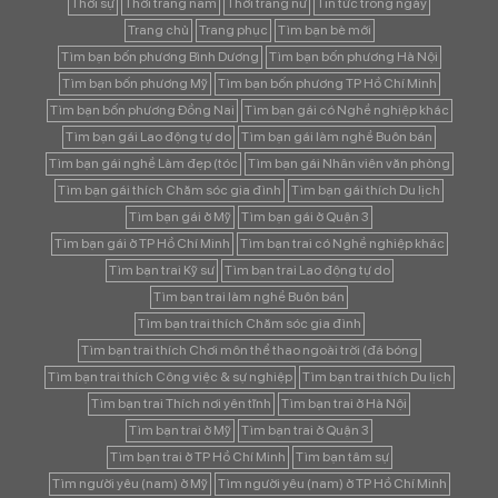
Thời sự
Thời trang nam
Thời trang nữ
Tin tức trong ngày
Trang chủ
Trang phục
Tìm bạn bè mới
Tìm bạn bốn phương Bình Dương
Tìm bạn bốn phương Hà Nội
Tìm bạn bốn phương Mỹ
Tìm bạn bốn phương TP Hồ Chí Minh
Tìm bạn bốn phương Đồng Nai
Tìm bạn gái có Nghề nghiệp khác
Tìm bạn gái Lao động tự do
Tìm bạn gái làm nghề Buôn bán
Tìm bạn gái nghề Làm đẹp (tóc
Tìm bạn gái Nhân viên văn phòng
Tìm bạn gái thích Chăm sóc gia đình
Tìm bạn gái thích Du lịch
Tìm bạn gái ở Mỹ
Tìm bạn gái ở Quận 3
Tìm bạn gái ở TP Hồ Chí Minh
Tìm bạn trai có Nghề nghiệp khác
Tìm bạn trai Kỹ sư
Tìm bạn trai Lao động tự do
Tìm bạn trai làm nghề Buôn bán
Tìm bạn trai thích Chăm sóc gia đình
Tìm bạn trai thích Chơi môn thể thao ngoài trời (đá bóng
Tìm bạn trai thích Công việc & sự nghiệp
Tìm bạn trai thích Du lịch
Tìm bạn trai Thích nơi yên tĩnh
Tìm bạn trai ở Hà Nội
Tìm bạn trai ở Mỹ
Tìm bạn trai ở Quận 3
Tìm bạn trai ở TP Hồ Chí Minh
Tìm bạn tâm sự
Tìm người yêu (nam) ở Mỹ
Tìm người yêu (nam) ở TP Hồ Chí Minh