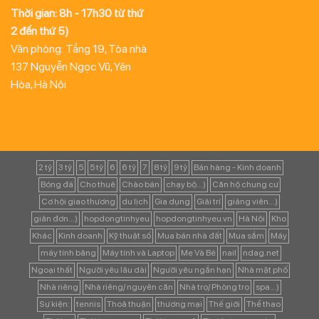
Thời gian: 8h - 17h30 từ thứ
2 đến thứ 5)
Văn phòng: Tầng 19, Tòa nhà
137 Nguyễn Ngọc Vũ, Yên
Hòa, Hà Nội
2 tỷ
3 tỷ
5
5 tỷ
6
6 tỷ
7
8 tỷ
9 tỷ
Bán hàng - Kinh doanh
Bóng đá
Cho thuê
Chào bán
chạy bộ...)
Căn hộ chung cư
Cơ hội giao thương
du lịch
Gia dụng
Giải trí
giảng viên...)
giản đơn...)
hopdongtinhyeu
hopdongtinhyeu.vn
Hà Nội
Kho
Khác
Kinh doanh
Kỹ thuật số
Mua bán nhà đất
Mua sắm
Máy
máy tính bảng
Máy tính và Laptop
Mẹ Và Bé
nail
ndag.net
Ngoại thất
Người yêu lâu dài
Người yêu ngắn hạn
Nhà mặt phố
Nhà riêng
Nhà riêng/ nguyên căn
Nhà trọ/ Phòng trọ
spa...)
Sự kiện:
tennis
Thoả thuận
thương mại
Thế giới
Thể thao