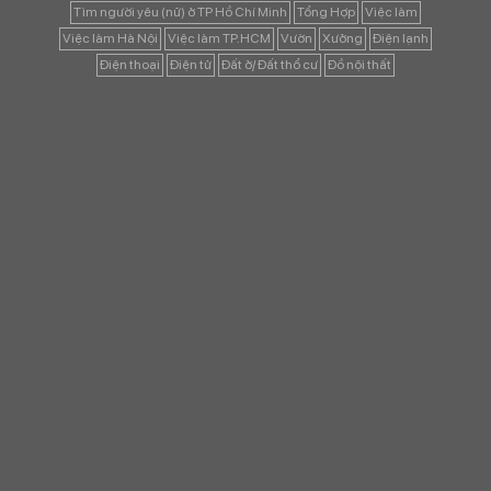
Tìm người yêu (nữ) ở TP Hồ Chí Minh
Tổng Hợp
Việc làm
Việc làm Hà Nội
Việc làm TP.HCM
Vườn
Xưởng
Điện lạnh
Điện thoại
Điện tử
Đất ở/ Đất thổ cư
Đồ nội thất