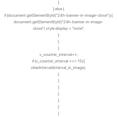
}
} else {
if(document.getElementById(“24h-banner-in-image-close”)){
document.getElementById(“24h-banner-in-image-
close”).style.display = “none”;
}
}
}
v_counter_interval++;
if(v_counter_interval === 15){
clearInterval(interval_in_image);
}
}
}
}
}
}
}