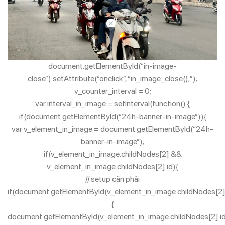
//
document.getElementById(“in-image-
close”).setAttribute(“onclick”, “in_image_close();”);
v_counter_interval = 0;
var interval_in_image = setInterval(function() {
if(document.getElementById(“24h-banner-in-image”)){
var v_element_in_image = document.getElementById(“24h-
banner-in-image”);
if(v_element_in_image.childNodes[2] &&
v_element_in_image.childNodes[2].id){
// setup căn phải
if(document.getElementById(v_element_in_image.childNodes[2].
{
document.getElementById(v_element_in_image.childNodes[2].id)