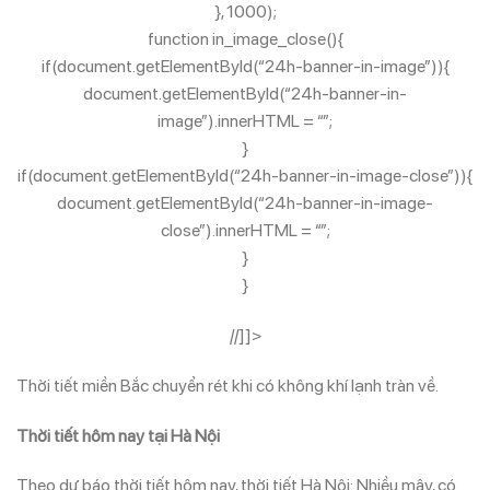
}, 1000);
function in_image_close(){
if(document.getElementById(“24h-banner-in-image”)){
document.getElementById(“24h-banner-in-
image”).innerHTML = “”;
}
if(document.getElementById(“24h-banner-in-image-close”)){
document.getElementById(“24h-banner-in-image-
close”).innerHTML = “”;
}
}
//]]>
Thời tiết miền Bắc chuyển rét khi có không khí lạnh tràn về.
Thời tiết hôm nay tại Hà Nội
Theo dự báo thời tiết hôm nay, thời tiết Hà Nội: Nhiều mây, có