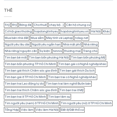
THẺ
5 tỷ
8 tỷ
Bóng đá
Cho thuê
chạy bộ...)
Căn hộ chung cư
Cơ hội giao thương
hopdongtinhyeu
hopdongtinhyeu.vn
Hà Nội
Khác
Mua bán nhà đất
Mua sắm
Máy tính và Laptop
ndag.net
Người yêu lâu dài
Người yêu ngắn hạn
Nhà mặt phố
Nhà riêng
Nhà riêng/ nguyên căn
Sự kiện:
tennis
thương mại
Trang chủ
Tìm bạn bè mới
Tìm bạn bốn phương Hà Nội
Tìm bạn bốn phương Mỹ
Tìm bạn bốn phương TP Hồ Chí Minh
Tìm bạn gái có Nghề nghiệp khác
Tìm bạn gái thích Chăm sóc gia đình
Tìm bạn gái thích Du lịch
Tìm bạn gái ở TP Hồ Chí Minh
Tìm bạn trai có Nghề nghiệp khác
Tìm bạn trai Lao động tự do
Tìm bạn trai làm nghề Buôn bán
Tìm bạn trai thích Chăm sóc gia đình
Tìm bạn trai ở Mỹ
Tìm bạn trai ở TP Hồ Chí Minh
Tìm bạn tâm sự
Tìm người yêu (nam) ở TP Hồ Chí Minh
Tìm người yêu (nữ) ở TP Hồ Chí Minh
Tổng Hợp
Việc làm
Việc làm Hà Nội
Đất ở/ Đất thổ cư