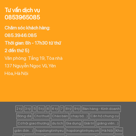
Tư vấn dịch vụ
0853965085
Chăm sóc khách hàng:
085.3946.085
Thời gian: 8h - 17h30 từ thứ
2 đến thứ 5)
Văn phòng: Tầng 19, Tòa nhà
137 Nguyễn Ngọc Vũ, Yên
Hòa, Hà Nội
2 tỷ
3 tỷ
5
5 tỷ
6
6 tỷ
7
8 tỷ
9 tỷ
Bán hàng - Kinh doanh
Bóng đá
Cho thuê
Chào bán
chạy bộ...)
Căn hộ chung cư
Cơ hội giao thương
du lịch
Gia dụng
Giải trí
giảng viên...)
giản đơn...)
hopdongtinhyeu
hopdongtinhyeu.vn
Hà Nội
Kho