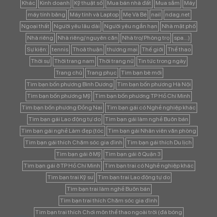
Khác
Kinh doanh
Kỹ thuật số
Mua bán nhà đất
Mua sắm
Máy
máy tính bảng
Máy tính và Laptop
Mẹ Và Bé
nail
ndag.net
Ngoại thất
Người yêu lâu dài
Người yêu ngắn hạn
Nhà mặt phố
Nhà riêng
Nhà riêng/ nguyên căn
Nhà trọ/ Phòng trọ
spa...)
Sự kiện:
tennis
Thoả thuận
thương mại
Thế giới
Thể thao
Thời sự
Thời trang nam
Thời trang nữ
Tin tức trong ngày
Trang chủ
Trang phục
Tìm bạn bè mới
Tìm bạn bốn phương Bình Dương
Tìm bạn bốn phương Hà Nội
Tìm bạn bốn phương Mỹ
Tìm bạn bốn phương TP Hồ Chí Minh
Tìm bạn bốn phương Đồng Nai
Tìm bạn gái có Nghề nghiệp khác
Tìm bạn gái Lao động tự do
Tìm bạn gái làm nghề Buôn bán
Tìm bạn gái nghề Làm đẹp (tóc
Tìm bạn gái Nhân viên văn phòng
Tìm bạn gái thích Chăm sóc gia đình
Tìm bạn gái thích Du lịch
Tìm bạn gái ở Mỹ
Tìm bạn gái ở Quận 3
Tìm bạn gái ở TP Hồ Chí Minh
Tìm bạn trai có Nghề nghiệp khác
Tìm bạn trai Kỹ sư
Tìm bạn trai Lao động tự do
Tìm bạn trai làm nghề Buôn bán
Tìm bạn trai thích Chăm sóc gia đình
Tìm bạn trai thích Chơi môn thể thao ngoài trời (đá bóng