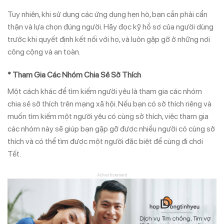
Tuy nhiên, khi sử dụng các ứng dụng hẹn hò, bạn cần phải cẩn
thận và lựa chọn đúng người. Hãy đọc kỹ hồ sơ của người dùng
trước khi quyết định kết nối với họ, và luôn gặp gỡ ở những nơi
công cộng và an toàn.
* Tham Gia Các Nhóm Chia Sẻ Sở Thích
Một cách khác để tìm kiếm người yêu là tham gia các nhóm
chia sẻ sở thích trên mạng xã hội. Nếu bạn có sở thích riêng và
muốn tìm kiếm một người yêu có cùng sở thích, việc tham gia
các nhóm này sẽ giúp bạn gặp gỡ được nhiều người có cùng sở
thích và có thể tìm được một người đặc biệt để cùng đi chơi
Tết.
Advertisement