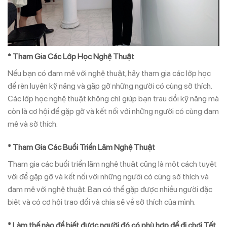
* Tham Gia Các Lớp Học Nghệ Thuật
Nếu bạn có đam mê với nghệ thuật, hãy tham gia các lớp học
để rèn luyện kỹ năng và gặp gỡ những người có cùng sở thích.
Các lớp học nghệ thuật không chỉ giúp bạn trau dồi kỹ năng mà
còn là cơ hội để gặp gỡ và kết nối với những người có cùng đam
mê và sở thích.
* Tham Gia Các Buổi Triển Lãm Nghệ Thuật
Tham gia các buổi triển lãm nghệ thuật cũng là một cách tuyệt
vời để gặp gỡ và kết nối với những người có cùng sở thích và
đam mê với nghệ thuật. Bạn có thể gặp được nhiều người đặc
biệt và có cơ hội trao đổi và chia sẻ về sở thích của mình.
* Làm thế nào để biết được người đó có phù hợp để đi chơi Tết