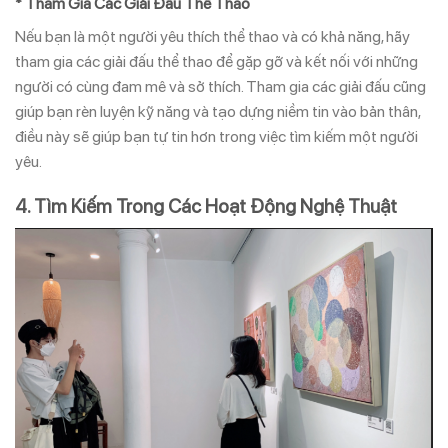
* Tham Gia Các Giải Đấu Thể Thao
Nếu bạn là một người yêu thích thể thao và có khả năng, hãy
tham gia các giải đấu thể thao để gặp gỡ và kết nối với những
người có cùng đam mê và sở thích. Tham gia các giải đấu cũng
giúp bạn rèn luyện kỹ năng và tạo dựng niềm tin vào bản thân,
điều này sẽ giúp bạn tự tin hơn trong việc tìm kiếm một người
yêu.
4. Tìm Kiếm Trong Các Hoạt Động Nghệ Thuật