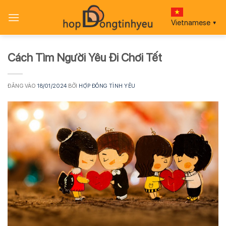
Bỏ
qua
Vietnamese
▼
nội
dung
Cách Tìm Người Yêu Đi Chơi Tết
ĐĂNG VÀO
18/01/2024
BỞI
HỢP ĐỒNG TÌNH YÊU