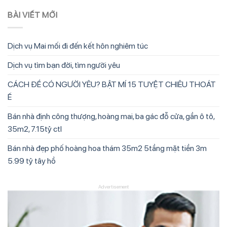
BÀI VIẾT MỚI
Dịch vụ Mai mối đi đến kết hôn nghiêm túc
Dịch vụ tìm bạn đời, tìm người yêu
CÁCH ĐỂ CÓ NGƯỜI YÊU? BẬT MÍ 15 TUYỆT CHIÊU THOÁT
Ế
Bán nhà định công thượng, hoàng mai, ba gác đỗ cửa, gần ô tô,
35m2, 7.15tỷ ctl
Bán nhà đẹp phố hoàng hoa thám 35m2 5tầng mặt tiền 3m
5.99 tỷ tây hồ
Advertisement