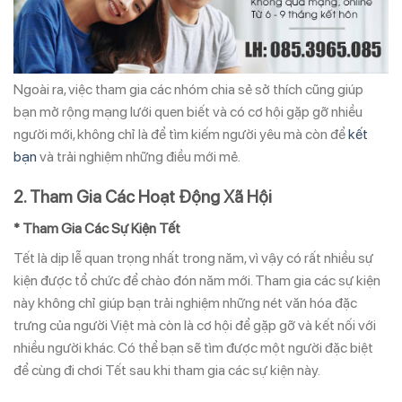
Ngoài ra, việc tham gia các nhóm chia sẻ sở thích cũng giúp
bạn mở rộng mạng lưới quen biết và có cơ hội gặp gỡ nhiều
người mới, không chỉ là để tìm kiếm người yêu mà còn để
kết
bạn
và trải nghiệm những điều mới mẻ.
2. Tham Gia Các Hoạt Động Xã Hội
* Tham Gia Các Sự Kiện Tết
Tết là dịp lễ quan trọng nhất trong năm, vì vậy có rất nhiều sự
kiện được tổ chức để chào đón năm mới. Tham gia các sự kiện
này không chỉ giúp bạn trải nghiệm những nét văn hóa đặc
trưng của người Việt mà còn là cơ hội để gặp gỡ và kết nối với
nhiều người khác. Có thể bạn sẽ tìm được một người đặc biệt
để cùng đi chơi Tết sau khi tham gia các sự kiện này.