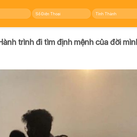
nh trình đi tìm định mệnh của đời mìn