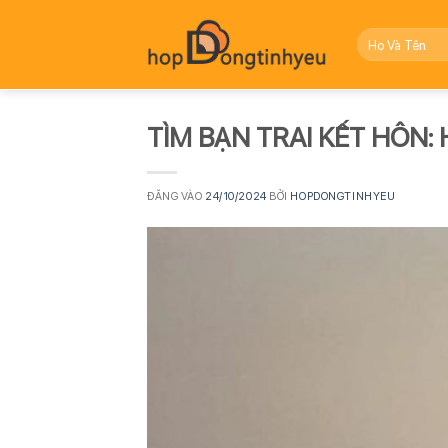
Bỏ
qua
nội
dung
TÌM BẠN TRAI KẾT HÔN: Hà
ĐĂNG VÀO
24/10/2024
BỞI
HOPDONGTINHYEU