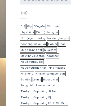
THẺ
5 tỷ
8 tỷ
Bóng đá
Cho thuê
chạy bộ...)
Căn hộ chung cư
Cơ hội giao thương
hopdongtinhyeu
hopdongtinhyeu.vn
Hà Nội
Khác
Mua bán nhà đất
Mua sắm
Máy tính và Laptop
ndag.net
Người yêu lâu dài
Người yêu ngắn hạn
Nhà mặt phố
Nhà riêng
Nhà riêng/ nguyên căn
Sự kiện:
tennis
thương mại
Trang chủ
Tìm bạn bè mới
Tìm bạn bốn phương Hà Nội
Tìm bạn bốn phương Mỹ
Tìm bạn bốn phương TP Hồ Chí Minh