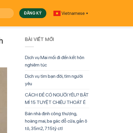
Vietnamese
▼
h
BÀI VIẾT MỚI
Dịch vụ Mai mối đi đến kết hôn
nghiêm túc
Dịch vụ tìm bạn đời, tìm người
yêu
CÁCH ĐỂ CÓ NGƯỜI YÊU? BẬT
MÍ 15 TUYỆT CHIÊU THOÁT Ế
Bán nhà định công thượng,
hoàng mai, ba gác đỗ cửa, gần ô
tô, 35m2, 7.15tỷ ctl