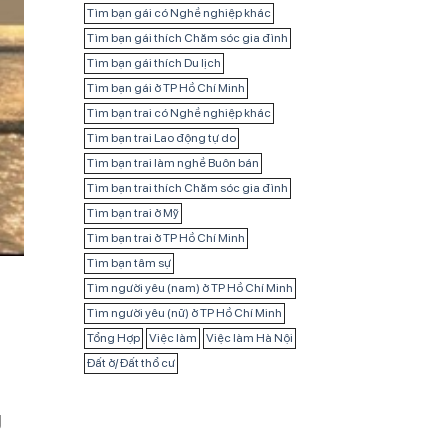
Tìm bạn gái có Nghề nghiệp khác
Tìm bạn gái thích Chăm sóc gia đình
Tìm bạn gái thích Du lịch
Tìm bạn gái ở TP Hồ Chí Minh
Tìm bạn trai có Nghề nghiệp khác
Tìm bạn trai Lao động tự do
Tìm bạn trai làm nghề Buôn bán
Tìm bạn trai thích Chăm sóc gia đình
Tìm bạn trai ở Mỹ
Tìm bạn trai ở TP Hồ Chí Minh
Tìm bạn tâm sự
Tìm người yêu (nam) ở TP Hồ Chí Minh
Tìm người yêu (nữ) ở TP Hồ Chí Minh
Tổng Hợp
Việc làm
Việc làm Hà Nội
Đất ở/ Đất thổ cư
g