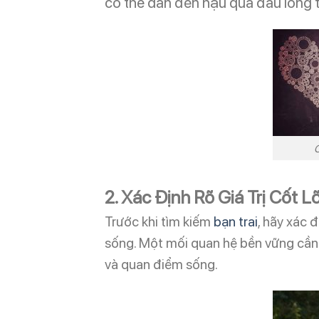
có thể dẫn đến hậu quả đau lòng t
C
2. Xác Định Rõ Giá Trị Cốt L
Trước khi tìm kiếm
bạn trai
, hãy xác 
sống. Một mối quan hệ bền vững cần 
và quan điểm sống.