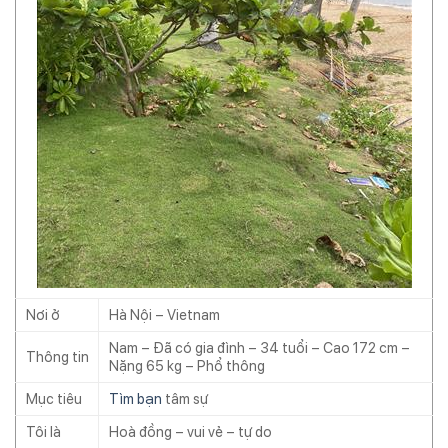
Nơi ở
Hà Nội – Vietnam
Nam – Đã có gia đình – 34 tuổi – Cao 172 cm –
Thông tin
Nặng 65 kg – Phổ thông
Mục tiêu
Tìm bạn
tâm sự
Tôi là
Hoà đồng – vui vẻ – tự do