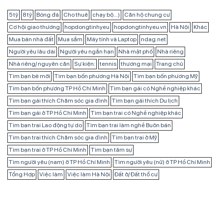
5 tỷ
8 tỷ
Bóng đá
Cho thuê
chạy bộ...)
Căn hộ chung cư
Cơ hội giao thương
hopdongtinhyeu
hopdongtinhyeu.vn
Hà Nội
Khác
Mua bán nhà đất
Mua sắm
Máy tính và Laptop
ndag.net
Người yêu lâu dài
Người yêu ngắn hạn
Nhà mặt phố
Nhà riêng
Nhà riêng/ nguyên căn
Sự kiện:
tennis
thương mại
Trang chủ
Tìm bạn bè mới
Tìm bạn bốn phương Hà Nội
Tìm bạn bốn phương Mỹ
Tìm bạn bốn phương TP Hồ Chí Minh
Tìm bạn gái có Nghề nghiệp khác
Tìm bạn gái thích Chăm sóc gia đình
Tìm bạn gái thích Du lịch
Tìm bạn gái ở TP Hồ Chí Minh
Tìm bạn trai có Nghề nghiệp khác
Tìm bạn trai Lao động tự do
Tìm bạn trai làm nghề Buôn bán
Tìm bạn trai thích Chăm sóc gia đình
Tìm bạn trai ở Mỹ
Tìm bạn trai ở TP Hồ Chí Minh
Tìm bạn tâm sự
Tìm người yêu (nam) ở TP Hồ Chí Minh
Tìm người yêu (nữ) ở TP Hồ Chí Minh
Tổng Hợp
Việc làm
Việc làm Hà Nội
Đất ở/ Đất thổ cư