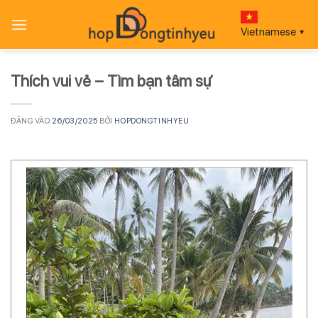
Bỏ
qua
Vietnamese
▼
nội
dung
Thích vui vẻ – Tìm bạn tâm sự
ĐĂNG VÀO
26/03/2025
BỞI
HOPDONGTINHYEU