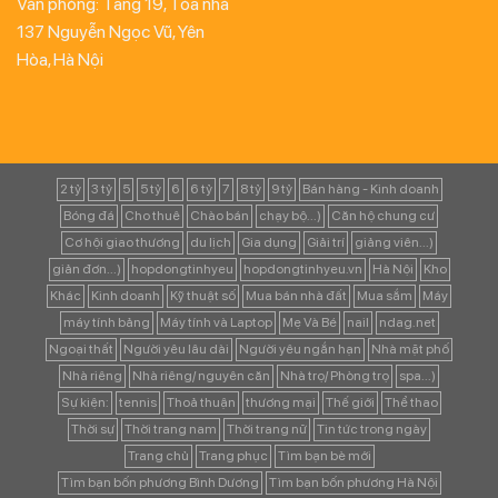
Văn phòng: Tầng 19, Tòa nhà
137 Nguyễn Ngọc Vũ, Yên
Hòa, Hà Nội
2 tỷ
3 tỷ
5
5 tỷ
6
6 tỷ
7
8 tỷ
9 tỷ
Bán hàng - Kinh doanh
Bóng đá
Cho thuê
Chào bán
chạy bộ...)
Căn hộ chung cư
Cơ hội giao thương
du lịch
Gia dụng
Giải trí
giảng viên...)
giản đơn...)
hopdongtinhyeu
hopdongtinhyeu.vn
Hà Nội
Kho
Khác
Kinh doanh
Kỹ thuật số
Mua bán nhà đất
Mua sắm
Máy
máy tính bảng
Máy tính và Laptop
Mẹ Và Bé
nail
ndag.net
Ngoại thất
Người yêu lâu dài
Người yêu ngắn hạn
Nhà mặt phố
Nhà riêng
Nhà riêng/ nguyên căn
Nhà trọ/ Phòng trọ
spa...)
Sự kiện:
tennis
Thoả thuận
thương mại
Thế giới
Thể thao
Thời sự
Thời trang nam
Thời trang nữ
Tin tức trong ngày
Trang chủ
Trang phục
Tìm bạn bè mới
Tìm bạn bốn phương Bình Dương
Tìm bạn bốn phương Hà Nội