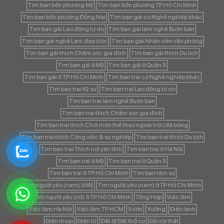
Tìm bạn bốn phương Mỹ
Tìm bạn bốn phương TP Hồ Chí Minh
Tìm bạn bốn phương Đồng Nai
Tìm bạn gái có Nghề nghiệp khác
Tìm bạn gái Lao động tự do
Tìm bạn gái làm nghề Buôn bán
Tìm bạn gái nghề Làm đẹp (tóc
Tìm bạn gái Nhân viên văn phòng
Tìm bạn gái thích Chăm sóc gia đình
Tìm bạn gái thích Du lịch
Tìm bạn gái ở Mỹ
Tìm bạn gái ở Quận 3
Tìm bạn gái ở TP Hồ Chí Minh
Tìm bạn trai có Nghề nghiệp khác
Tìm bạn trai Kỹ sư
Tìm bạn trai Lao động tự do
Tìm bạn trai làm nghề Buôn bán
Tìm bạn trai thích Chăm sóc gia đình
Tìm bạn trai thích Chơi môn thể thao ngoài trời (đá bóng
Tìm bạn trai thích Công việc & sự nghiệp
Tìm bạn trai thích Du lịch
Tìm bạn trai Thích nơi yên tĩnh
Tìm bạn trai ở Hà Nội
Tìm bạn trai ở Mỹ
Tìm bạn trai ở Quận 3
Tìm bạn trai ở TP Hồ Chí Minh
Tìm bạn tâm sự
Tìm người yêu (nam) ở Mỹ
Tìm người yêu (nam) ở TP Hồ Chí Minh
Tìm người yêu (nữ) ở TP Hồ Chí Minh
Tổng Hợp
Việc làm
Việc làm Hà Nội
Việc làm TP.HCM
Vườn
Xưởng
Điện lạnh
Điện thoại
Điện tử
Đất ở/ Đất thổ cư
Đồ nội thất