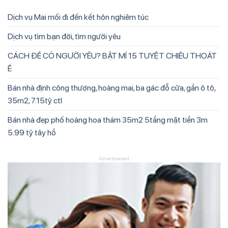
Dịch vụ Mai mối đi đến kết hôn nghiêm túc
Dịch vụ tìm bạn đời, tìm người yêu
CÁCH ĐỂ CÓ NGƯỜI YÊU? BẬT MÍ 15 TUYỆT CHIÊU THOÁT
Ế
Bán nhà định công thượng, hoàng mai, ba gác đỗ cửa, gần ô tô,
35m2, 7.15tỷ ctl
Bán nhà đẹp phố hoàng hoa thám 35m2 5tầng mặt tiền 3m
5.99 tỷ tây hồ
Advertisement