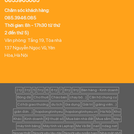
0853965085
Chăm sóc khách hàng:
085.3946.085
Thời gian: 8h - 17h30 từ thứ
2 đến thứ 5)
Văn phòng: Tầng 19, Tòa nhà
137 Nguyễn Ngọc Vũ, Yên
Hòa, Hà Nội
2 tỷ
3 tỷ
5
5 tỷ
6
6 tỷ
7
8 tỷ
9 tỷ
Bán hàng - Kinh doanh
Bóng đá
Cho thuê
Chào bán
chạy bộ...)
Căn hộ chung cư
Cơ hội giao thương
du lịch
Gia dụng
Giải trí
giảng viên...)
giản đơn...)
hopdongtinhyeu
hopdongtinhyeu.vn
Hà Nội
Kho
Khác
Kinh doanh
Kỹ thuật số
Mua bán nhà đất
Mua sắm
Máy
máy tính bảng
Máy tính và Laptop
Mẹ Và Bé
nail
ndag.net
Ngoại thất
Người yêu lâu dài
Người yêu ngắn hạn
Nhà mặt phố