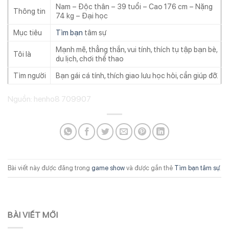
Nam – Độc thân – 39 tuổi – Cao 176 cm – Nặng
Thông tin
74 kg – Đại học
Mục tiêu
Tìm bạn
tâm sự
Mạnh mẽ, thẳng thắn, vui tính, thích tụ tập bạn bè,
Tôi là
du lịch, chơi thể thao
Tìm người
Bạn gái cá tính, thích giao lưu học hỏi, cần giúp đỡ.
Nguồn: henho8 709907
Bài viết này được đăng trong
game show
và được gắn thẻ
Tìm bạn tâm sự
.
BÀI VIẾT MỚI