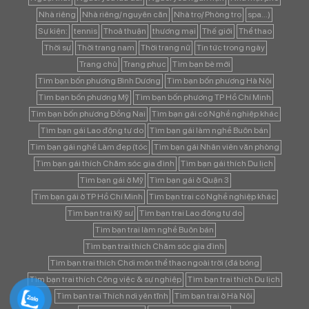
Nhà riêng
Nhà riêng/ nguyên căn
Nhà trọ/ Phòng trọ
spa...)
Sự kiện:
tennis
Thoả thuận
thương mại
Thế giới
Thể thao
Thời sự
Thời trang nam
Thời trang nữ
Tin tức trong ngày
Trang chủ
Trang phục
Tìm bạn bè mới
Tìm bạn bốn phương Bình Dương
Tìm bạn bốn phương Hà Nội
Tìm bạn bốn phương Mỹ
Tìm bạn bốn phương TP Hồ Chí Minh
Tìm bạn bốn phương Đồng Nai
Tìm bạn gái có Nghề nghiệp khác
Tìm bạn gái Lao động tự do
Tìm bạn gái làm nghề Buôn bán
Tìm bạn gái nghề Làm đẹp (tóc
Tìm bạn gái Nhân viên văn phòng
Tìm bạn gái thích Chăm sóc gia đình
Tìm bạn gái thích Du lịch
Tìm bạn gái ở Mỹ
Tìm bạn gái ở Quận 3
Tìm bạn gái ở TP Hồ Chí Minh
Tìm bạn trai có Nghề nghiệp khác
Tìm bạn trai Kỹ sư
Tìm bạn trai Lao động tự do
Tìm bạn trai làm nghề Buôn bán
Tìm bạn trai thích Chăm sóc gia đình
Tìm bạn trai thích Chơi môn thể thao ngoài trời (đá bóng
Tìm bạn trai thích Công việc & sự nghiệp
Tìm bạn trai thích Du lịch
Tìm bạn trai Thích nơi yên tĩnh
Tìm bạn trai ở Hà Nội