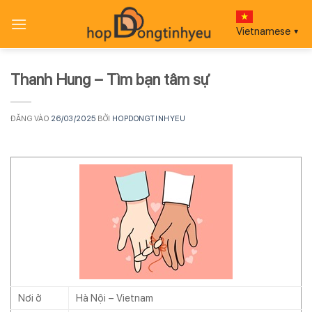
Bỏ
qua
Vietnamese
▼
nội
dung
Thanh Hung – Tìm bạn tâm sự
ĐĂNG VÀO
26/03/2025
BỞI
HOPDONGTINHYEU
Nơi ở
Hà Nội – Vietnam