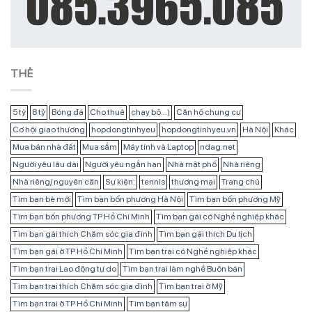
THẺ
5 tỷ
8 tỷ
Bóng đá
Cho thuê
chạy bộ...)
Căn hộ chung cư
Cơ hội giao thương
hopdongtinhyeu
hopdongtinhyeu.vn
Hà Nội
Khác
Mua bán nhà đất
Mua sắm
Máy tính và Laptop
ndag.net
Người yêu lâu dài
Người yêu ngắn hạn
Nhà mặt phố
Nhà riêng
Nhà riêng/ nguyên căn
Sự kiện:
tennis
thương mại
Trang chủ
Tìm bạn bè mới
Tìm bạn bốn phương Hà Nội
Tìm bạn bốn phương Mỹ
Tìm bạn bốn phương TP Hồ Chí Minh
Tìm bạn gái có Nghề nghiệp khác
Tìm bạn gái thích Chăm sóc gia đình
Tìm bạn gái thích Du lịch
Tìm bạn gái ở TP Hồ Chí Minh
Tìm bạn trai có Nghề nghiệp khác
Tìm bạn trai Lao động tự do
Tìm bạn trai làm nghề Buôn bán
Tìm bạn trai thích Chăm sóc gia đình
Tìm bạn trai ở Mỹ
Tìm bạn trai ở TP Hồ Chí Minh
Tìm bạn tâm sự