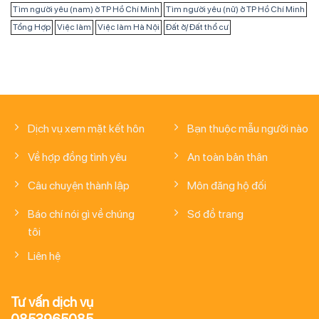
Tìm người yêu (nam) ở TP Hồ Chí Minh
Tìm người yêu (nữ) ở TP Hồ Chí Minh
Tổng Hợp
Việc làm
Việc làm Hà Nội
Đất ở/ Đất thổ cư
Dịch vụ xem mặt kết hôn
Bạn thuộc mẫu người nào
Về hợp đồng tình yêu
An toàn bản thân
Câu chuyện thành lập
Môn đăng hộ đối
Báo chí nói gì về chúng
Sơ đồ trang
tôi
Liên hệ
Tư vấn dịch vụ