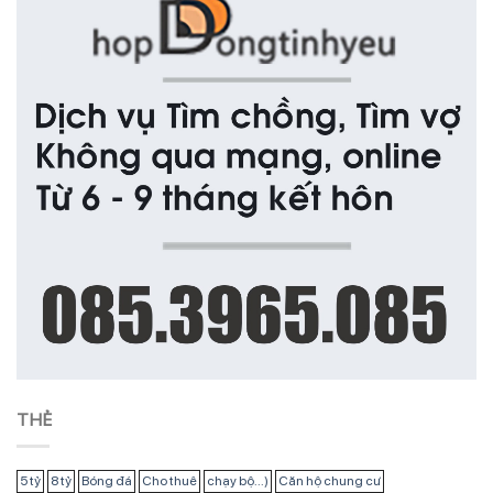
THẺ
5 tỷ
8 tỷ
Bóng đá
Cho thuê
chạy bộ...)
Căn hộ chung cư