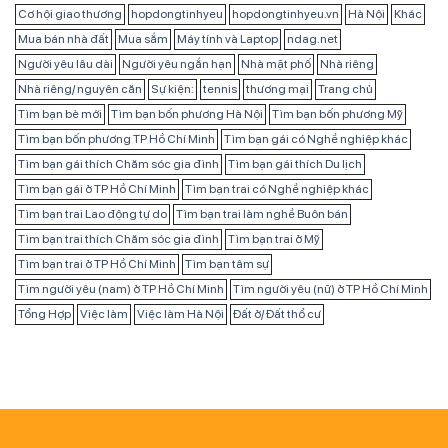
Cơ hội giao thương
hopdongtinhyeu
hopdongtinhyeu.vn
Hà Nội
Khác
Mua bán nhà đất
Mua sắm
Máy tính và Laptop
ndag.net
Người yêu lâu dài
Người yêu ngắn hạn
Nhà mặt phố
Nhà riêng
Nhà riêng/ nguyên căn
Sự kiện:
tennis
thương mại
Trang chủ
Tìm bạn bè mới
Tìm bạn bốn phương Hà Nội
Tìm bạn bốn phương Mỹ
Tìm bạn bốn phương TP Hồ Chí Minh
Tìm bạn gái có Nghề nghiệp khác
Tìm bạn gái thích Chăm sóc gia đình
Tìm bạn gái thích Du lịch
Tìm bạn gái ở TP Hồ Chí Minh
Tìm bạn trai có Nghề nghiệp khác
Tìm bạn trai Lao động tự do
Tìm bạn trai làm nghề Buôn bán
Tìm bạn trai thích Chăm sóc gia đình
Tìm bạn trai ở Mỹ
Tìm bạn trai ở TP Hồ Chí Minh
Tìm bạn tâm sự
Tìm người yêu (nam) ở TP Hồ Chí Minh
Tìm người yêu (nữ) ở TP Hồ Chí Minh
Tổng Hợp
Việc làm
Việc làm Hà Nội
Đất ở/ Đất thổ cư