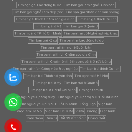
Tìm bạn gái Lao động tự do
Tìm bạn gái làm nghề Buôn bán
Tìm bạn gái nghề Làm đẹp (tóc
Tìm bạn gái Nhân viên văn phòng
Tìm bạn gái thích Chăm sóc gia đình
Tìm bạn gái thích Du lịch
Tìm bạn gái ở Mỹ
Tìm bạn gái ở Quận 3
Tìm bạn gái ở TP Hồ Chí Minh
Tìm bạn trai có Nghề nghiệp khác
Tìm bạn trai Kỹ sư
Tìm bạn trai Lao động tự do
Tìm bạn trai làm nghề Buôn bán
Tìm bạn trai thích Chăm sóc gia đình
Tìm bạn trai thích Chơi môn thể thao ngoài trời (đá bóng
Tìm bạn trai thích Công việc & sự nghiệp
Tìm bạn trai thích Du lịch
Tìm bạn trai Thích nơi yên tĩnh
Tìm bạn trai ở Hà Nội
Tìm bạn trai ở Mỹ
Tìm bạn trai ở Quận 3
Tìm bạn trai ở TP Hồ Chí Minh
Tìm bạn tâm sự
Tìm người yêu (nam) ở Mỹ
Tìm người yêu (nam) ở TP Hồ Chí Minh
Tìm người yêu (nữ) ở TP Hồ Chí Minh
Tổng Hợp
Việc làm
Việc làm Hà Nội
Việc làm TP.HCM
Vườn
Xưởng
Điện lạnh
Điện thoại
Điện tử
Đất ở/ Đất thổ cư
Đồ nội thất