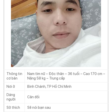
Thông tin
Nam tìm nữ – Độc thân – 36 tuổi – Cao 170 cm –
cơ bản
Nặng 58 kg – Trung cấp
Nơi ở
Bình Chánh, TP Hồ Chí Minh
Dáng
Cân đối
người
Sở thích
Sẽ nói bạn sau