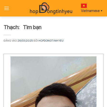
Bỏ
qua
Vietnamese
▼
nội
dung
Thạch: Tìm bạn
ĐĂNG VÀO
26/03/2025
BỞI
HOPDONGTINHYEU