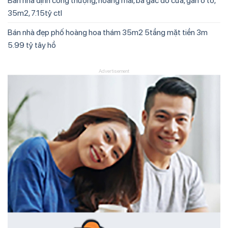
Bán nhà định công thượng, hoàng mai, ba gác đỗ cửa, gần ô tô,
35m2, 7.15tỷ ctl
Bán nhà đẹp phố hoàng hoa thám 35m2 5tầng mặt tiền 3m
5.99 tỷ tây hồ
Advertisement