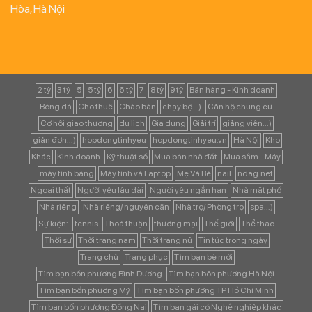
Hòa, Hà Nội
2 tỷ
3 tỷ
5
5 tỷ
6
6 tỷ
7
8 tỷ
9 tỷ
Bán hàng - Kinh doanh
Bóng đá
Cho thuê
Chào bán
chạy bộ...)
Căn hộ chung cư
Cơ hội giao thương
du lịch
Gia dụng
Giải trí
giảng viên...)
giản đơn...)
hopdongtinhyeu
hopdongtinhyeu.vn
Hà Nội
Kho
Khác
Kinh doanh
Kỹ thuật số
Mua bán nhà đất
Mua sắm
Máy
máy tính bảng
Máy tính và Laptop
Mẹ Và Bé
nail
ndag.net
Ngoại thất
Người yêu lâu dài
Người yêu ngắn hạn
Nhà mặt phố
Nhà riêng
Nhà riêng/ nguyên căn
Nhà trọ/ Phòng trọ
spa...)
Sự kiện:
tennis
Thoả thuận
thương mại
Thế giới
Thể thao
Thời sự
Thời trang nam
Thời trang nữ
Tin tức trong ngày
Trang chủ
Trang phục
Tìm bạn bè mới
Tìm bạn bốn phương Bình Dương
Tìm bạn bốn phương Hà Nội
Tìm bạn bốn phương Mỹ
Tìm bạn bốn phương TP Hồ Chí Minh
Tìm bạn bốn phương Đồng Nai
Tìm bạn gái có Nghề nghiệp khác