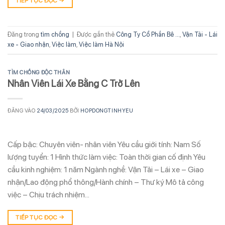
TIẾP TỤC ĐỌC
→
Đăng trong
tìm chồng
|
Được gắn thẻ
Công Ty Cổ Phần Bê ...
,
Vận Tải - Lái
xe - Giao nhận
,
Việc làm
,
Việc làm Hà Nội
TÌM CHỒNG ĐỘC THÂN
Nhân Viên Lái Xe Bằng C Trở Lên
ĐĂNG VÀO
24/03/2025
BỞI
HOPDONGTINHYEU
Cấp bậc: Chuyên viên- nhân viên Yêu cầu giới tính: Nam Số
lượng tuyển: 1 Hình thức làm việc: Toàn thời gian cố định Yêu
cầu kinh nghiệm: 1 năm Ngành nghề: Vận Tải – Lái xe – Giao
nhận/Lao động phổ thông/Hành chính – Thư ký Mô tả công
việc – Chịu trách nhiệm…
TIẾP TỤC ĐỌC
→