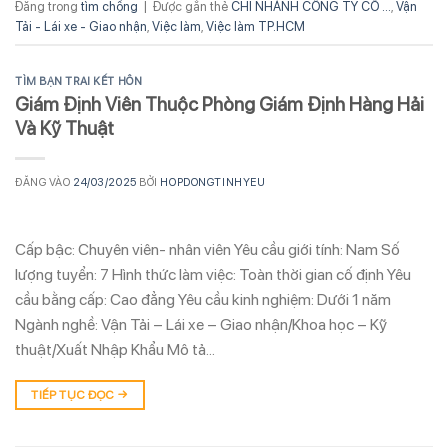
Đăng trong
tìm chồng
|
Được gắn thẻ
CHI NHÁNH CÔNG TY CỔ ...
,
Vận
Tải - Lái xe - Giao nhận
,
Việc làm
,
Việc làm TP.HCM
TÌM BẠN TRAI KẾT HÔN
Giám Định Viên Thuộc Phòng Giám Định Hàng Hải
Và Kỹ Thuật
ĐĂNG VÀO
24/03/2025
BỞI
HOPDONGTINHYEU
Cấp bậc: Chuyên viên- nhân viên Yêu cầu giới tính: Nam Số
lượng tuyển: 7 Hình thức làm việc: Toàn thời gian cố định Yêu
cầu bằng cấp: Cao đẳng Yêu cầu kinh nghiệm: Dưới 1 năm
Ngành nghề: Vận Tải – Lái xe – Giao nhận/Khoa học – Kỹ
thuật/Xuất Nhập Khẩu Mô tả…
TIẾP TỤC ĐỌC
→