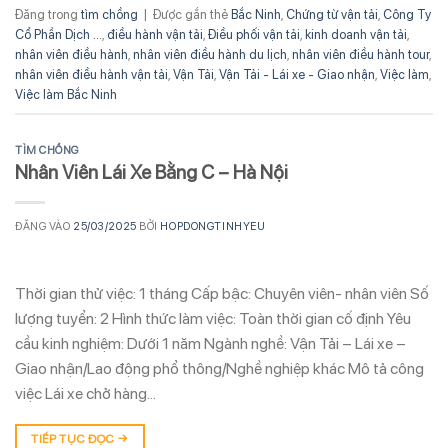
Đăng trong
tìm chồng
|
Được gắn thẻ
Bắc Ninh
,
Chứng từ vận tải
,
Công Ty
Cổ Phần Dịch ...
,
điều hành vận tải
,
Điều phối vận tải
,
kinh doanh vận tải
,
nhân viên điều hành
,
nhân viên điều hành du lịch
,
nhân viên điều hành tour
,
nhân viên điều hành vận tải
,
Vận Tải
,
Vận Tải - Lái xe - Giao nhận
,
Việc làm
,
Việc làm Bắc Ninh
TÌM CHỒNG
Nhân Viên Lái Xe Bằng C – Hà Nội
ĐĂNG VÀO
25/03/2025
BỞI
HOPDONGTINHYEU
Thời gian thử việc: 1 tháng Cấp bậc: Chuyên viên- nhân viên Số
lượng tuyển: 2 Hình thức làm việc: Toàn thời gian cố định Yêu
cầu kinh nghiệm: Dưới 1 năm Ngành nghề: Vận Tải – Lái xe –
Giao nhận/Lao động phổ thông/Nghề nghiệp khác Mô tả công
việc Lái xe chở hàng…
TIẾP TỤC ĐỌC
→