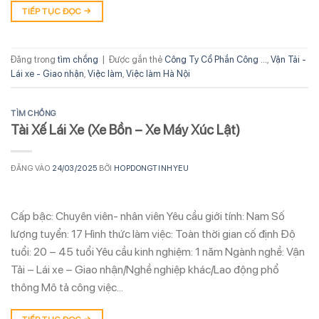
TIẾP TỤC ĐỌC
→
Đăng trong
tìm chồng
|
Được gắn thẻ
Công Ty Cổ Phần Công ...
,
Vận Tải -
Lái xe - Giao nhận
,
Việc làm
,
Việc làm Hà Nội
TÌM CHỒNG
Tài Xế Lái Xe (Xe Bồn – Xe Máy Xúc Lật)
ĐĂNG VÀO
24/03/2025
BỞI
HOPDONGTINHYEU
Cấp bậc: Chuyên viên- nhân viên Yêu cầu giới tính: Nam Số
lượng tuyển: 17 Hình thức làm việc: Toàn thời gian cố định Độ
tuổi: 20 – 45 tuổi Yêu cầu kinh nghiệm: 1 năm Ngành nghề: Vận
Tải – Lái xe – Giao nhận/Nghề nghiệp khác/Lao động phổ
thông Mô tả công việc…