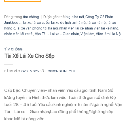
Đăng trong
tìm chồng
|
Được gắn thẻ
big c hà nội
,
Công Ty Cổ Phần
Junk&co ...
,
lái xe
,
lái xe cuốc
,
lái xe du lịch tại hà nội
,
lái xe hà nội
,
lái xe
hạng c
,
lái xe văn phòng tại hà nội
,
nhân viên lái xe
,
nhân viên lái xe nâng
,
nhân viên lái xe tải
,
Vận Tải - Lái xe - Giao nhận
,
Việc làm
,
Việc làm Hà Nội
TÌM CHỒNG
Tài Xế Lái Xe Cho Sếp
ĐĂNG VÀO
24/03/2025
BỞI
HOPDONGTINHYEU
Cấp bậc: Chuyên viên- nhân viên Yêu cầu giới tính: Nam Số
lượng tuyển: 5 Hình thức làm việc: Toàn thời gian cố định Độ
tuổi: 28 – 45 tuổi Yêu cầu kinh nghiệm: 5 năm Ngành nghề: Vận
Tải – Lái xe – Giao nhận/Lao động phổ thông/Nghề nghiệp
khác Mô tả công việc…