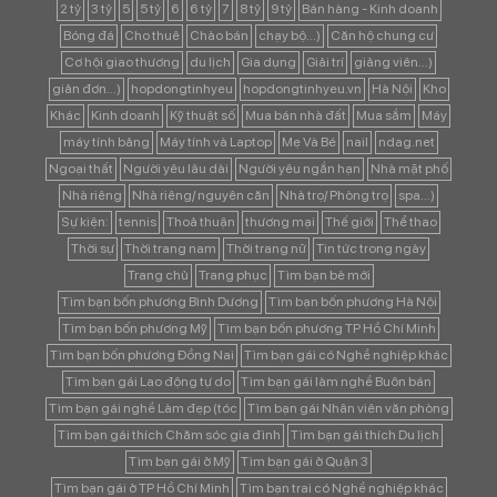
2 tỷ
3 tỷ
5
5 tỷ
6
6 tỷ
7
8 tỷ
9 tỷ
Bán hàng - Kinh doanh
Bóng đá
Cho thuê
Chào bán
chạy bộ...)
Căn hộ chung cư
Cơ hội giao thương
du lịch
Gia dụng
Giải trí
giảng viên...)
giản đơn...)
hopdongtinhyeu
hopdongtinhyeu.vn
Hà Nội
Kho
Khác
Kinh doanh
Kỹ thuật số
Mua bán nhà đất
Mua sắm
Máy
máy tính bảng
Máy tính và Laptop
Mẹ Và Bé
nail
ndag.net
Ngoại thất
Người yêu lâu dài
Người yêu ngắn hạn
Nhà mặt phố
Nhà riêng
Nhà riêng/ nguyên căn
Nhà trọ/ Phòng trọ
spa...)
Sự kiện:
tennis
Thoả thuận
thương mại
Thế giới
Thể thao
Thời sự
Thời trang nam
Thời trang nữ
Tin tức trong ngày
Trang chủ
Trang phục
Tìm bạn bè mới
Tìm bạn bốn phương Bình Dương
Tìm bạn bốn phương Hà Nội
Tìm bạn bốn phương Mỹ
Tìm bạn bốn phương TP Hồ Chí Minh
Tìm bạn bốn phương Đồng Nai
Tìm bạn gái có Nghề nghiệp khác
Tìm bạn gái Lao động tự do
Tìm bạn gái làm nghề Buôn bán
Tìm bạn gái nghề Làm đẹp (tóc
Tìm bạn gái Nhân viên văn phòng
Tìm bạn gái thích Chăm sóc gia đình
Tìm bạn gái thích Du lịch
Tìm bạn gái ở Mỹ
Tìm bạn gái ở Quận 3
Tìm bạn gái ở TP Hồ Chí Minh
Tìm bạn trai có Nghề nghiệp khác