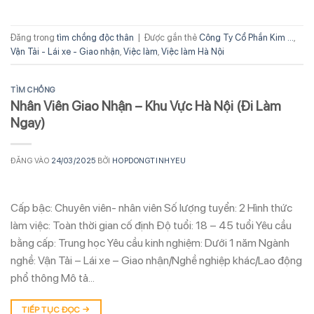
Đăng trong
tìm chồng độc thân
|
Được gắn thẻ
Công Ty Cổ Phần Kim ...
,
Vận Tải - Lái xe - Giao nhận
,
Việc làm
,
Việc làm Hà Nội
TÌM CHỒNG
Nhân Viên Giao Nhận – Khu Vực Hà Nội (Đi Làm
Ngay)
ĐĂNG VÀO
24/03/2025
BỞI
HOPDONGTINHYEU
Cấp bậc: Chuyên viên- nhân viên Số lượng tuyển: 2 Hình thức
làm việc: Toàn thời gian cố định Độ tuổi: 18 – 45 tuổi Yêu cầu
bằng cấp: Trung học Yêu cầu kinh nghiệm: Dưới 1 năm Ngành
nghề: Vận Tải – Lái xe – Giao nhận/Nghề nghiệp khác/Lao động
phổ thông Mô tả…
TIẾP TỤC ĐỌC
→