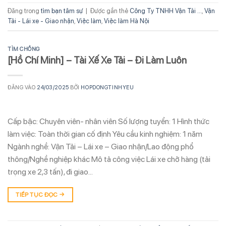
Đăng trong
tìm bạn tâm sự
|
Được gắn thẻ
Công Ty TNHH Vận Tải ...
,
Vận
Tải - Lái xe - Giao nhận
,
Việc làm
,
Việc làm Hà Nội
TÌM CHỒNG
[Hồ Chí Minh] – Tài Xế Xe Tải – Đi Làm Luôn
ĐĂNG VÀO
24/03/2025
BỞI
HOPDONGTINHYEU
Cấp bậc: Chuyên viên- nhân viên Số lượng tuyển: 1 Hình thức
làm việc: Toàn thời gian cố định Yêu cầu kinh nghiệm: 1 năm
Ngành nghề: Vận Tải – Lái xe – Giao nhận/Lao động phổ
thông/Nghề nghiệp khác Mô tả công việc Lái xe chở hàng (tải
trọng xe 2,3 tấn), đi giao…
TIẾP TỤC ĐỌC
→