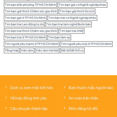
Tìm bạn bốn phương TP Hồ Chí Minh
Tìm bạn gái có Nghề nghiệp khác
Tìm bạn gái thích Chăm sóc gia đình
Tìm bạn gái thích Du lịch
Tìm bạn gái ở TP Hồ Chí Minh
Tìm bạn trai có Nghề nghiệp khác
Tìm bạn trai Lao động tự do
Tìm bạn trai làm nghề Buôn bán
Tìm bạn trai thích Chăm sóc gia đình
Tìm bạn trai ở Mỹ
Tìm bạn trai ở TP Hồ Chí Minh
Tìm bạn tâm sự
Tìm người yêu (nam) ở TP Hồ Chí Minh
Tìm người yêu (nữ) ở TP Hồ Chí Minh
Tổng Hợp
Việc làm
Việc làm Hà Nội
Đất ở/ Đất thổ cư
Dịch vụ xem mặt kết hôn
Bạn thuộc mẫu người nào
Về hợp đồng tình yêu
An toàn bản thân
Câu chuyện thành lập
Môn đăng hộ đối