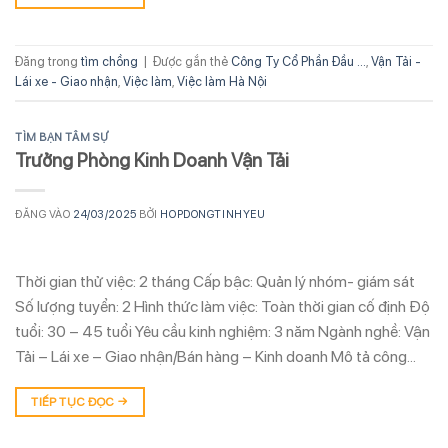
Đăng trong
tìm chồng
|
Được gắn thẻ
Công Ty Cổ Phần Đầu ...
,
Vận Tải -
Lái xe - Giao nhận
,
Việc làm
,
Việc làm Hà Nội
TÌM BẠN TÂM SỰ
Trưởng Phòng Kinh Doanh Vận Tải
ĐĂNG VÀO
24/03/2025
BỞI
HOPDONGTINHYEU
Thời gian thử việc: 2 tháng Cấp bậc: Quản lý nhóm- giám sát
Số lượng tuyển: 2 Hình thức làm việc: Toàn thời gian cố định Độ
tuổi: 30 – 45 tuổi Yêu cầu kinh nghiệm: 3 năm Ngành nghề: Vận
Tải – Lái xe – Giao nhận/Bán hàng – Kinh doanh Mô tả công…
TIẾP TỤC ĐỌC
→