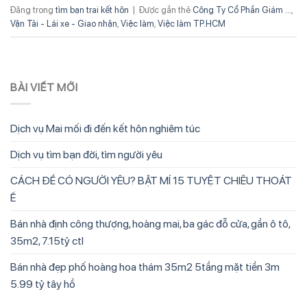
Đăng trong
tìm bạn trai kết hôn
|
Được gắn thẻ
Công Ty Cổ Phần Giám ...
,
Vận Tải - Lái xe - Giao nhận
,
Việc làm
,
Việc làm TP.HCM
BÀI VIẾT MỚI
Dịch vụ Mai mối đi đến kết hôn nghiêm túc
Dịch vụ tìm bạn đời, tìm người yêu
CÁCH ĐỂ CÓ NGƯỜI YÊU? BẬT MÍ 15 TUYỆT CHIÊU THOÁT
Ế
Bán nhà định công thượng, hoàng mai, ba gác đỗ cửa, gần ô tô,
35m2, 7.15tỷ ctl
Bán nhà đẹp phố hoàng hoa thám 35m2 5tầng mặt tiền 3m
5.99 tỷ tây hồ