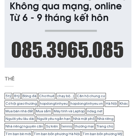
THẺ
5 tỷ
8 tỷ
Bóng đá
Cho thuê
chạy bộ...)
Căn hộ chung cư
Cơ hội giao thương
hopdongtinhyeu
hopdongtinhyeu.vn
Hà Nội
Khác
Mua bán nhà đất
Mua sắm
Máy tính và Laptop
ndag.net
Người yêu lâu dài
Người yêu ngắn hạn
Nhà mặt phố
Nhà riêng
Nhà riêng/ nguyên căn
Sự kiện:
tennis
thương mại
Trang chủ
Tìm bạn bè mới
Tìm bạn bốn phương Hà Nội
Tìm bạn bốn phương Mỹ