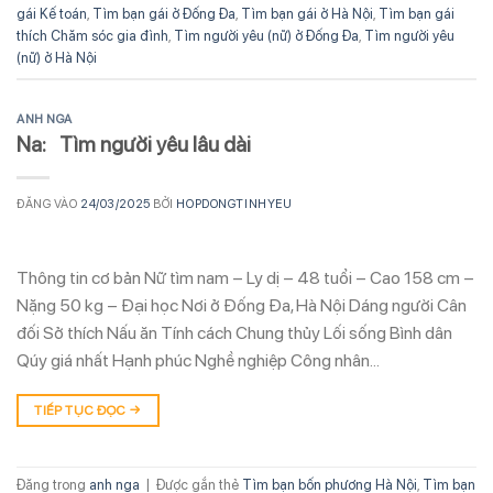
gái Kế toán
,
Tìm bạn gái ở Đống Đa
,
Tìm bạn gái ở Hà Nội
,
Tìm bạn gái
thích Chăm sóc gia đình
,
Tìm người yêu (nữ) ở Đống Đa
,
Tìm người yêu
(nữ) ở Hà Nội
ANH NGA
Na: Tìm người yêu lâu dài
ĐĂNG VÀO
24/03/2025
BỞI
HOPDONGTINHYEU
Thông tin cơ bản Nữ tìm nam – Ly dị – 48 tuổi – Cao 158 cm –
Nặng 50 kg – Đại học Nơi ở Đống Đa, Hà Nội Dáng người Cân
đối Sở thích Nấu ăn Tính cách Chung thủy Lối sống Bình dân
Qúy giá nhất Hạnh phúc Nghề nghiệp Công nhân…
TIẾP TỤC ĐỌC
→
Đăng trong
anh nga
|
Được gắn thẻ
Tìm bạn bốn phương Hà Nội
,
Tìm bạn