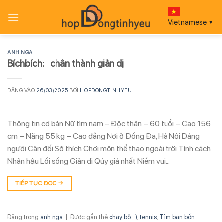
Bỏ
qua
Vietnamese
▼
nội
dung
ANH NGA
Bíchbích: chân thành giản dị
ĐĂNG VÀO
26/03/2025
BỞI
HOPDONGTINHYEU
Thông tin cơ bản Nữ tìm nam – Độc thân – 60 tuổi – Cao 156
cm – Nặng 55 kg – Cao đẳng Nơi ở Đống Đa, Hà Nội Dáng
người Cân đối Sở thích Chơi môn thể thao ngoài trời Tính cách
Nhân hậu Lối sống Giản dị Qúy giá nhất Niềm vui…
TIẾP TỤC ĐỌC
→
Đăng trong
anh nga
|
Được gắn thẻ
chạy bộ...)
,
tennis
,
Tìm bạn bốn