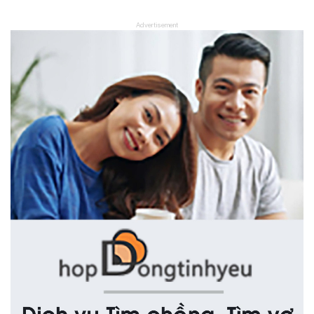
Advertisement