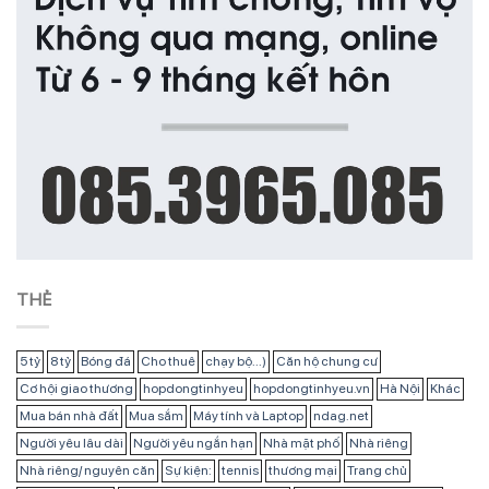
THẺ
5 tỷ
8 tỷ
Bóng đá
Cho thuê
chạy bộ...)
Căn hộ chung cư
Cơ hội giao thương
hopdongtinhyeu
hopdongtinhyeu.vn
Hà Nội
Khác
Mua bán nhà đất
Mua sắm
Máy tính và Laptop
ndag.net
Người yêu lâu dài
Người yêu ngắn hạn
Nhà mặt phố
Nhà riêng
Nhà riêng/ nguyên căn
Sự kiện:
tennis
thương mại
Trang chủ