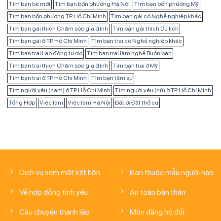
Tìm bạn bè mới
Tìm bạn bốn phương Hà Nội
Tìm bạn bốn phương Mỹ
Tìm bạn bốn phương TP Hồ Chí Minh
Tìm bạn gái có Nghề nghiệp khác
Tìm bạn gái thích Chăm sóc gia đình
Tìm bạn gái thích Du lịch
Tìm bạn gái ở TP Hồ Chí Minh
Tìm bạn trai có Nghề nghiệp khác
Tìm bạn trai Lao động tự do
Tìm bạn trai làm nghề Buôn bán
Tìm bạn trai thích Chăm sóc gia đình
Tìm bạn trai ở Mỹ
Tìm bạn trai ở TP Hồ Chí Minh
Tìm bạn tâm sự
Tìm người yêu (nam) ở TP Hồ Chí Minh
Tìm người yêu (nữ) ở TP Hồ Chí Minh
Tổng Hợp
Việc làm
Việc làm Hà Nội
Đất ở/ Đất thổ cư
Dịch vụ xem mặt kết hôn
Bạn thuộc mẫu người nào
Về hợp đồng tình yêu
An toàn bản thân
Câu chuyện thành lập
Môn đăng hộ đối