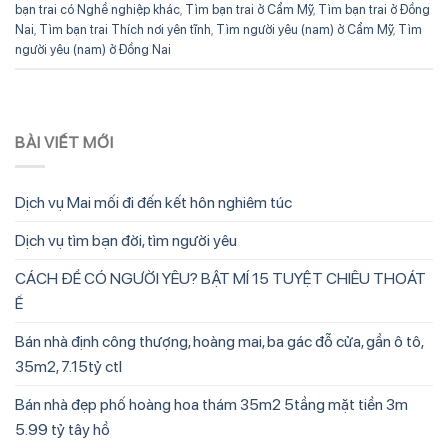
bạn trai có Nghề nghiệp khác
,
Tìm bạn trai ở Cẩm Mỹ
,
Tìm bạn trai ở Đồng
Nai
,
Tìm bạn trai Thích nơi yên tĩnh
,
Tìm người yêu (nam) ở Cẩm Mỹ
,
Tìm
người yêu (nam) ở Đồng Nai
BÀI VIẾT MỚI
Dịch vụ Mai mối đi đến kết hôn nghiêm túc
Dịch vụ tìm bạn đời, tìm người yêu
CÁCH ĐỂ CÓ NGƯỜI YÊU? BẬT MÍ 15 TUYỆT CHIÊU THOÁT
Ế
Bán nhà định công thượng, hoàng mai, ba gác đỗ cửa, gần ô tô,
35m2, 7.15tỷ ctl
Bán nhà đẹp phố hoàng hoa thám 35m2 5tầng mặt tiền 3m
5.99 tỷ tây hồ