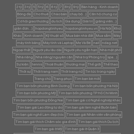
2 tỷ
3 tỷ
5
5 tỷ
6
6 tỷ
7
8 tỷ
9 tỷ
Bán hàng - Kinh doanh
Bóng đá
Cho thuê
Chào bán
chạy bộ...)
Căn hộ chung cư
Cơ hội giao thương
du lịch
Gia dụng
Giải trí
giảng viên...)
giản đơn...)
hopdongtinhyeu
hopdongtinhyeu.vn
Hà Nội
Kho
Khác
Kinh doanh
Kỹ thuật số
Mua bán nhà đất
Mua sắm
Máy
máy tính bảng
Máy tính và Laptop
Mẹ Và Bé
nail
ndag.net
Ngoại thất
Người yêu lâu dài
Người yêu ngắn hạn
Nhà mặt phố
Nhà riêng
Nhà riêng/ nguyên căn
Nhà trọ/ Phòng trọ
spa...)
Sự kiện:
tennis
Thoả thuận
thương mại
Thế giới
Thể thao
Thời sự
Thời trang nam
Thời trang nữ
Tin tức trong ngày
Trang chủ
Trang phục
Tìm bạn bè mới
Tìm bạn bốn phương Bình Dương
Tìm bạn bốn phương Hà Nội
Tìm bạn bốn phương Mỹ
Tìm bạn bốn phương TP Hồ Chí Minh
Tìm bạn bốn phương Đồng Nai
Tìm bạn gái có Nghề nghiệp khác
Tìm bạn gái Lao động tự do
Tìm bạn gái làm nghề Buôn bán
Tìm bạn gái nghề Làm đẹp (tóc
Tìm bạn gái Nhân viên văn phòng
Tìm bạn gái thích Chăm sóc gia đình
Tìm bạn gái thích Du lịch
Tìm bạn gái ở Mỹ
Tìm bạn gái ở Quận 3