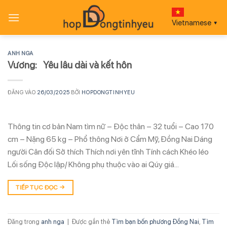
Bỏ
qua
Vietnamese
▼
nội
dung
ANH NGA
Vương: Yêu lâu dài và kết hôn
ĐĂNG VÀO
26/03/2025
BỞI
HOPDONGTINHYEU
Thông tin cơ bản Nam tìm nữ – Độc thân – 32 tuổi – Cao 170
cm – Nặng 65 kg – Phổ thông Nơi ở Cẩm Mỹ, Đồng Nai Dáng
người Cân đối Sở thích Thích nơi yên tĩnh Tính cách Khéo léo
Lối sống Độc lập/ Không phụ thuộc vào ai Qúy giá…
TIẾP TỤC ĐỌC
→
Đăng trong
anh nga
|
Được gắn thẻ
Tìm bạn bốn phương Đồng Nai
,
Tìm