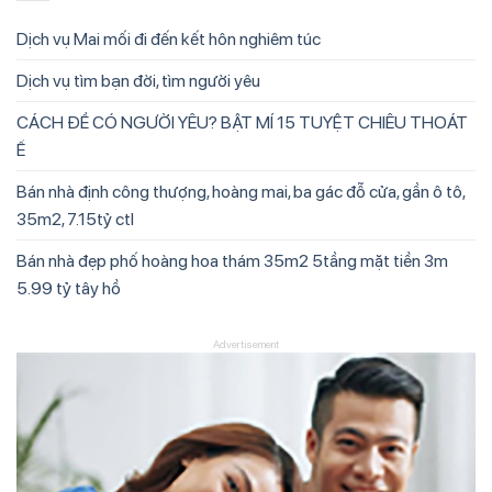
Dịch vụ Mai mối đi đến kết hôn nghiêm túc
Dịch vụ tìm bạn đời, tìm người yêu
CÁCH ĐỂ CÓ NGƯỜI YÊU? BẬT MÍ 15 TUYỆT CHIÊU THOÁT
Ế
Bán nhà định công thượng, hoàng mai, ba gác đỗ cửa, gần ô tô,
35m2, 7.15tỷ ctl
Bán nhà đẹp phố hoàng hoa thám 35m2 5tầng mặt tiền 3m
5.99 tỷ tây hồ
Advertisement