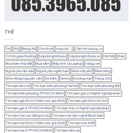
THẺ
5 tỷ
8 tỷ
Bóng đá
Cho thuê
chạy bộ...)
Căn hộ chung cư
Cơ hội giao thương
hopdongtinhyeu
hopdongtinhyeu.vn
Hà Nội
Khác
Mua bán nhà đất
Mua sắm
Máy tính và Laptop
ndag.net
Người yêu lâu dài
Người yêu ngắn hạn
Nhà mặt phố
Nhà riêng
Nhà riêng/ nguyên căn
Sự kiện:
tennis
thương mại
Trang chủ
Tìm bạn bè mới
Tìm bạn bốn phương Hà Nội
Tìm bạn bốn phương Mỹ
Tìm bạn bốn phương TP Hồ Chí Minh
Tìm bạn gái có Nghề nghiệp khác
Tìm bạn gái thích Chăm sóc gia đình
Tìm bạn gái thích Du lịch
Tìm bạn gái ở TP Hồ Chí Minh
Tìm bạn trai có Nghề nghiệp khác
Tìm bạn trai Lao động tự do
Tìm bạn trai làm nghề Buôn bán
Tìm bạn trai thích Chăm sóc gia đình
Tìm bạn trai ở Mỹ
Tìm bạn trai ở TP Hồ Chí Minh
Tìm bạn tâm sự