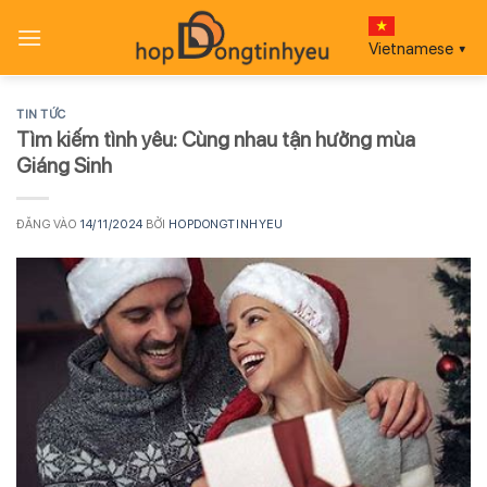
Bỏ
qua
Vietnamese
▼
nội
dung
TIN TỨC
Tìm kiếm tình yêu: Cùng nhau tận hưởng mùa
Giáng Sinh
ĐĂNG VÀO
14/11/2024
BỞI
HOPDONGTINHYEU