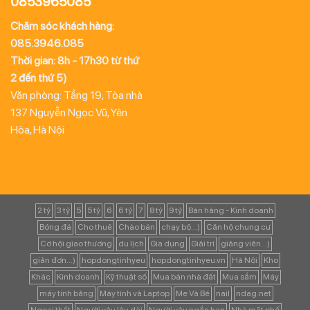
0853965085
Chăm sóc khách hàng:
085.3946.085
Thời gian: 8h - 17h30 từ thứ
2 đến thứ 5)
Văn phòng: Tầng 19, Tòa nhà
137 Nguyễn Ngọc Vũ, Yên
Hòa, Hà Nội
2 tỷ
3 tỷ
5
5 tỷ
6
6 tỷ
7
8 tỷ
9 tỷ
Bán hàng - Kinh doanh
Bóng đá
Cho thuê
Chào bán
chạy bộ...)
Căn hộ chung cư
Cơ hội giao thương
du lịch
Gia dụng
Giải trí
giảng viên...)
giản đơn...)
hopdongtinhyeu
hopdongtinhyeu.vn
Hà Nội
Kho
Khác
Kinh doanh
Kỹ thuật số
Mua bán nhà đất
Mua sắm
Máy
máy tính bảng
Máy tính và Laptop
Mẹ Và Bé
nail
ndag.net
Ngoại thất
Người yêu lâu dài
Người yêu ngắn hạn
Nhà mặt phố