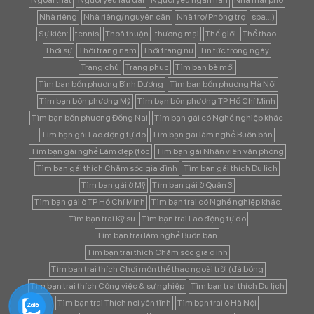
Nhà riêng
Nhà riêng/ nguyên căn
Nhà trọ/ Phòng trọ
spa...)
Sự kiện:
tennis
Thoả thuận
thương mại
Thế giới
Thể thao
Thời sự
Thời trang nam
Thời trang nữ
Tin tức trong ngày
Trang chủ
Trang phục
Tìm bạn bè mới
Tìm bạn bốn phương Bình Dương
Tìm bạn bốn phương Hà Nội
Tìm bạn bốn phương Mỹ
Tìm bạn bốn phương TP Hồ Chí Minh
Tìm bạn bốn phương Đồng Nai
Tìm bạn gái có Nghề nghiệp khác
Tìm bạn gái Lao động tự do
Tìm bạn gái làm nghề Buôn bán
Tìm bạn gái nghề Làm đẹp (tóc
Tìm bạn gái Nhân viên văn phòng
Tìm bạn gái thích Chăm sóc gia đình
Tìm bạn gái thích Du lịch
Tìm bạn gái ở Mỹ
Tìm bạn gái ở Quận 3
Tìm bạn gái ở TP Hồ Chí Minh
Tìm bạn trai có Nghề nghiệp khác
Tìm bạn trai Kỹ sư
Tìm bạn trai Lao động tự do
Tìm bạn trai làm nghề Buôn bán
Tìm bạn trai thích Chăm sóc gia đình
Tìm bạn trai thích Chơi môn thể thao ngoài trời (đá bóng
Tìm bạn trai thích Công việc & sự nghiệp
Tìm bạn trai thích Du lịch
Tìm bạn trai Thích nơi yên tĩnh
Tìm bạn trai ở Hà Nội