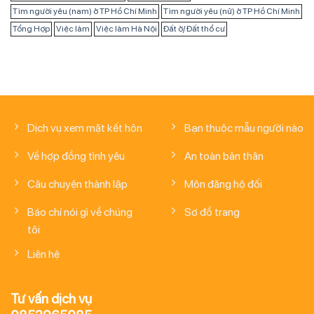
Tìm người yêu (nam) ở TP Hồ Chí Minh
Tìm người yêu (nữ) ở TP Hồ Chí Minh
Tổng Hợp
Việc làm
Việc làm Hà Nội
Đất ở/ Đất thổ cư
Dịch vụ xem mặt kết hôn
Bạn thuộc mẫu người nào
Về hợp đồng tình yêu
An toàn bản thân
Câu chuyện thành lập
Môn đăng hộ đối
Báo chí nói gì về chúng
Sơ đồ trang
tôi
Liên hệ
Tư vấn dịch vụ