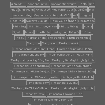
giản đơn...)
hopdongtinhyeu
hopdongtinhyeu.vn
Hà Nội
Kho
Khác
Kinh doanh
Kỹ thuật số
Mua bán nhà đất
Mua sắm
Máy
máy tính bảng
Máy tính và Laptop
Mẹ Và Bé
nail
ndag.net
Ngoại thất
Người yêu lâu dài
Người yêu ngắn hạn
Nhà mặt phố
Nhà riêng
Nhà riêng/ nguyên căn
Nhà trọ/ Phòng trọ
spa...)
Sự kiện:
tennis
Thoả thuận
thương mại
Thế giới
Thể thao
Thời sự
Thời trang nam
Thời trang nữ
Tin tức trong ngày
Trang chủ
Trang phục
Tìm bạn bè mới
Tìm bạn bốn phương Bình Dương
Tìm bạn bốn phương Hà Nội
Tìm bạn bốn phương Mỹ
Tìm bạn bốn phương TP Hồ Chí Minh
Tìm bạn bốn phương Đồng Nai
Tìm bạn gái có Nghề nghiệp khác
Tìm bạn gái Lao động tự do
Tìm bạn gái làm nghề Buôn bán
Tìm bạn gái nghề Làm đẹp (tóc
Tìm bạn gái Nhân viên văn phòng
Tìm bạn gái thích Chăm sóc gia đình
Tìm bạn gái thích Du lịch
Tìm bạn gái ở Mỹ
Tìm bạn gái ở Quận 3
Tìm bạn gái ở TP Hồ Chí Minh
Tìm bạn trai có Nghề nghiệp khác
Tìm bạn trai Kỹ sư
Tìm bạn trai Lao động tự do
Tìm bạn trai làm nghề Buôn bán