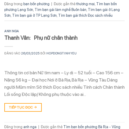
Đăng trong
bạn bốn phương
|
Được gắn thẻ
thương mại
,
Tìm bạn bốn
phương Lạng Sơn
,
Tìm bạn gái làm nghề Buôn bán
,
Tìm bạn gái ở Lạng
Sơn
,
Tìm bạn gái ở TP Lạng Sơn
,
Tìm bạn gái thích Đọc sách nhiều
ANH NGA
Thanh Vân: Phụ nữ chân thành
ĐĂNG VÀO
26/03/2025
BỞI
HOPDONGTINHYEU
Thông tin cơ bản Nữ tìm nam – Ly dị – 52 tuổi – Cao 156 cm –
Nặng 56 kg – Đại học Nơi ở Bà Rịa, Bà Rịa – Vũng Tàu Dáng
người Mũm mỉm Sở thích Đọc sách nhiều Tính cách Chân thành
Lối sống Độc lập/ Không phụ thuộc vào ai…
TIẾP TỤC ĐỌC
→
Đăng trong
anh nga
|
Được gắn thẻ
Tìm bạn bốn phương Bà Rịa - Vũng