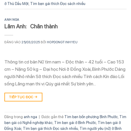
ở Thủ Dầu Một
,
Tìm bạn gái thích Đọc sách nhiều
ANH NGA
Lâm Anh: Chân thành
ĐĂNG VÀO
25/03/2025
BỞI
HOPDONGTINHYEU
Thông tin cơ bản Nữ tìm nam – Độc thân – 42 tuổi – Cao 153
cm – Nặng 50 kg – Đại học Nơi ở Đồng Xoài, Bình Phước Dáng
người Nhỏ nhắn Sở thích Đọc sách nhiều Tính cách Kín đáo Lối
sống Lãng mạn thi vị Qúy giá nhất Sự bình yên…
TIẾP TỤC ĐỌC
→
Đăng trong
anh nga
|
Được gắn thẻ
Tìm bạn bốn phương Bình Phước
,
Tìm
bạn gái có Nghề nghiệp khác
,
Tìm bạn gái ở Bình Phước
,
Tìm bạn gái ở
Đồng Xoài
,
Tìm bạn gái thích Đọc sách nhiều
,
Tìm người yêu (nữ) ở Bình