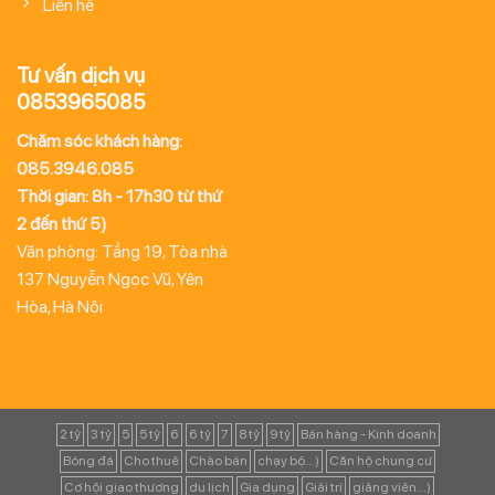
Liên hệ
Tư vấn dịch vụ
0853965085
Chăm sóc khách hàng:
085.3946.085
Thời gian: 8h - 17h30 từ thứ
2 đến thứ 5)
Văn phòng: Tầng 19, Tòa nhà
137 Nguyễn Ngọc Vũ, Yên
Hòa, Hà Nội
2 tỷ
3 tỷ
5
5 tỷ
6
6 tỷ
7
8 tỷ
9 tỷ
Bán hàng - Kinh doanh
Bóng đá
Cho thuê
Chào bán
chạy bộ...)
Căn hộ chung cư
Cơ hội giao thương
du lịch
Gia dụng
Giải trí
giảng viên...)