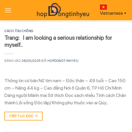
Bỏ
qua
Vietnamese
▼
nội
dung
CÁCH TÌM CHỒNG
Trang: I am looking a serious relationship for
myself..
ĐĂNG VÀO
26/03/2025
BỞI
HOPDONGTINHYEU
Thông tin cơ bản Nữ tìm nam – Độc thân – 49 tuổi – Cao 150
cm – Nặng 44 kg – Cao đẳng Nơi ở Quận 6, TP Hồ Chí Minh
Dáng người Mảnh mai Sở thích Đọc sách nhiều Tính cách Chân
thành Lối sống Độc lập/ Không phụ thuộc vào ai Qúy…
TIẾP TỤC ĐỌC
→