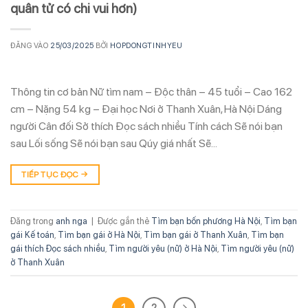
quân tử có chi vui hơn)
ĐĂNG VÀO
25/03/2025
BỞI
HOPDONGTINHYEU
Thông tin cơ bản Nữ tìm nam – Độc thân – 45 tuổi – Cao 162
cm – Nặng 54 kg – Đại học Nơi ở Thanh Xuân, Hà Nội Dáng
người Cân đối Sở thích Đọc sách nhiều Tính cách Sẽ nói bạn
sau Lối sống Sẽ nói bạn sau Qúy giá nhất Sẽ…
TIẾP TỤC ĐỌC
→
Đăng trong
anh nga
|
Được gắn thẻ
Tìm bạn bốn phương Hà Nội
,
Tìm bạn
gái Kế toán
,
Tìm bạn gái ở Hà Nội
,
Tìm bạn gái ở Thanh Xuân
,
Tìm bạn
gái thích Đọc sách nhiều
,
Tìm người yêu (nữ) ở Hà Nội
,
Tìm người yêu (nữ)
ở Thanh Xuân
1
2