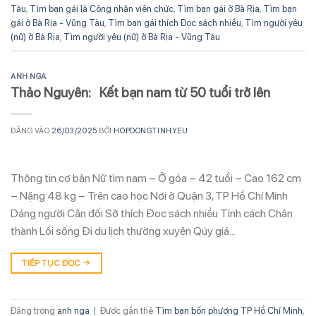
Tàu
,
Tìm bạn gái là Công nhân viên chức
,
Tìm bạn gái ở Bà Rịa
,
Tìm bạn
gái ở Bà Rịa - Vũng Tàu
,
Tìm bạn gái thích Đọc sách nhiều
,
Tìm người yêu
(nữ) ở Bà Rịa
,
Tìm người yêu (nữ) ở Bà Rịa - Vũng Tàu
ANH NGA
Thảo Nguyên: Kết bạn nam từ 50 tuổi trở lên
ĐĂNG VÀO
26/03/2025
BỞI
HOPDONGTINHYEU
Thông tin cơ bản Nữ tìm nam – Ở góa – 42 tuổi – Cao 162 cm
– Nặng 48 kg – Trên cao học Nơi ở Quận 3, TP Hồ Chí Minh
Dáng người Cân đối Sở thích Đọc sách nhiều Tính cách Chân
thành Lối sống Đi du lịch thường xuyên Qúy giá…
TIẾP TỤC ĐỌC
→
Đăng trong
anh nga
|
Được gắn thẻ
Tìm bạn bốn phương TP Hồ Chí Minh
,