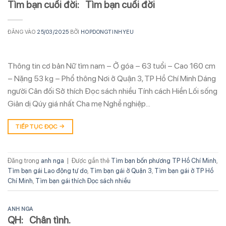
Tìm bạn cuối đời: Tìm bạn cuối đời
ĐĂNG VÀO
25/03/2025
BỞI
HOPDONGTINHYEU
Thông tin cơ bản Nữ tìm nam – Ở góa – 63 tuổi – Cao 160 cm
– Nặng 53 kg – Phổ thông Nơi ở Quận 3, TP Hồ Chí Minh Dáng
người Cân đối Sở thích Đọc sách nhiều Tính cách Hiền Lối sống
Giản dị Qúy giá nhất Cha mẹ Nghề nghiệp…
TIẾP TỤC ĐỌC
→
Đăng trong
anh nga
|
Được gắn thẻ
Tìm bạn bốn phương TP Hồ Chí Minh
,
Tìm bạn gái Lao động tự do
,
Tìm bạn gái ở Quận 3
,
Tìm bạn gái ở TP Hồ
Chí Minh
,
Tìm bạn gái thích Đọc sách nhiều
ANH NGA
QH: Chân tình.