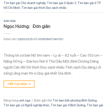
Tìm bạn gái Chủ doanh nghiệp
,
Tìm bạn gái ở Quận 3
,
Tìm bạn gái ở TP
Hồ Chí Minh
,
Tìm bạn gái thích Đọc sách nhiều
ANH NGA
Ngọc Hương: Đơn giản
ĐĂNG VÀO
25/03/2025
BỞI
HOPDONGTINHYEU
Thông tin cơ bản Nữ tìm nam – Ly dị – 42 tuổi – Cao 153 cm –
Nặng 50 kg – Đại học Nơi ở Thủ Dầu Một, Bình Dương Dáng
người Cân đối Sở thích Đọc sách nhiều Tính cách Dịu dàng Lối
sống Lãng mạn thi vị Qúy giá nhất Gia đình…
TIẾP TỤC ĐỌC
→
Đăng trong
anh nga
|
Được gắn thẻ
Tìm bạn bốn phương Bình Dương
,
Tìm bạn gái có Nghề nghiệp khác
,
Tìm bạn gái ở Bình Dương
,
Tìm bạn gái