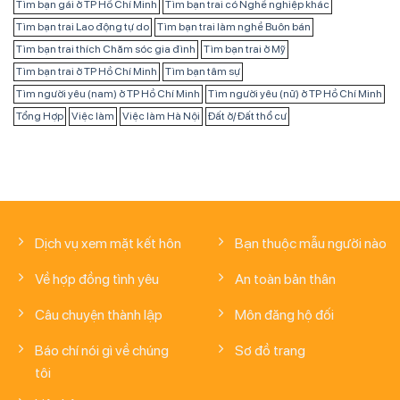
Tìm bạn gái ở TP Hồ Chí Minh
Tìm bạn trai có Nghề nghiệp khác
Tìm bạn trai Lao động tự do
Tìm bạn trai làm nghề Buôn bán
Tìm bạn trai thích Chăm sóc gia đình
Tìm bạn trai ở Mỹ
Tìm bạn trai ở TP Hồ Chí Minh
Tìm bạn tâm sự
Tìm người yêu (nam) ở TP Hồ Chí Minh
Tìm người yêu (nữ) ở TP Hồ Chí Minh
Tổng Hợp
Việc làm
Việc làm Hà Nội
Đất ở/ Đất thổ cư
Dịch vụ xem mặt kết hôn
Bạn thuộc mẫu người nào
Về hợp đồng tình yêu
An toàn bản thân
Câu chuyện thành lập
Môn đăng hộ đối
Báo chí nói gì về chúng
Sơ đồ trang
tôi