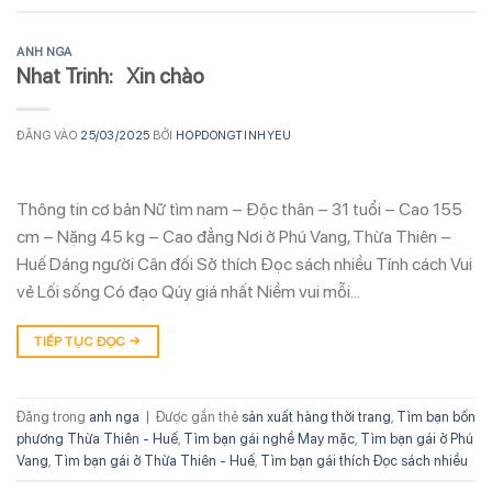
ANH NGA
Nhat Trinh: Xin chào
ĐĂNG VÀO
25/03/2025
BỞI
HOPDONGTINHYEU
Thông tin cơ bản Nữ tìm nam – Độc thân – 31 tuổi – Cao 155
cm – Nặng 45 kg – Cao đẳng Nơi ở Phú Vang, Thừa Thiên –
Huế Dáng người Cân đối Sở thích Đọc sách nhiều Tính cách Vui
vẻ Lối sống Có đạo Qúy giá nhất Niềm vui mỗi…
TIẾP TỤC ĐỌC
→
Đăng trong
anh nga
|
Được gắn thẻ
sản xuất hàng thời trang
,
Tìm bạn bốn
phương Thừa Thiên - Huế
,
Tìm bạn gái nghề May mặc
,
Tìm bạn gái ở Phú
Vang
,
Tìm bạn gái ở Thừa Thiên - Huế
,
Tìm bạn gái thích Đọc sách nhiều