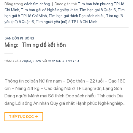
Đăng trong
cách tìm chồng
|
Được gắn thẻ
Tìm bạn bốn phương TP Hồ
Chí Minh
,
Tìm bạn gái có Nghề nghiệp khác
,
Tìm bạn gái ở Quận 6
,
Tìm
bạn gái ở TP Hồ Chí Minh
,
Tìm bạn gái thích Đọc sách nhiều
,
Tìm người
yêu (nữ) ở Quận 6
,
Tìm người yêu (nữ) ở TP Hồ Chí Minh
BẠN BỐN PHƯƠNG
Ming: Tìm ng để kết hôn
ĐĂNG VÀO
26/03/2025
BỞI
HOPDONGTINHYEU
Thông tin cơ bản Nữ tìm nam – Độc thân – 22 tuổi – Cao 160
cm – Nặng 44 kg – Cao đẳng Nơi ở TP Lạng Sơn, Lạng Sơn
Dáng người Mảnh mai Sở thích Đọc sách nhiều Tính cách Dịu
dàng Lối sống An nhàn Qúy giá nhất Hạnh phúc Nghề nghiệp…
TIẾP TỤC ĐỌC
→