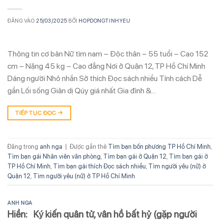
ĐĂNG VÀO
25/03/2025
BỞI
HOPDONGTINHYEU
Thông tin cơ bản Nữ tìm nam – Độc thân – 55 tuổi – Cao 152
cm – Nặng 45 kg – Cao đẳng Nơi ở Quận 12, TP Hồ Chí Minh
Dáng người Nhỏ nhắn Sở thích Đọc sách nhiều Tính cách Dễ
gần Lối sống Giản dị Qúy giá nhất Gia đình &…
TIẾP TỤC ĐỌC
→
Đăng trong
anh nga
|
Được gắn thẻ
Tìm bạn bốn phương TP Hồ Chí Minh
,
Tìm bạn gái Nhân viên văn phòng
,
Tìm bạn gái ở Quận 12
,
Tìm bạn gái ở
TP Hồ Chí Minh
,
Tìm bạn gái thích Đọc sách nhiều
,
Tìm người yêu (nữ) ở
Quận 12
,
Tìm người yêu (nữ) ở TP Hồ Chí Minh
ANH NGA
Hiền: Ký kiến quân tử, vân hồ bất hỷ (gặp người