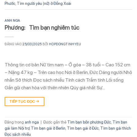
Phước
,
Tìm người yêu (nữ) ở Đồng Xoài
ANH NGA
Phương: Tìm bạn nghiêm túc
ĐĂNG VÀO
25/03/2025
BỞI
HOPDONGTINHYEU
Thông tin cơ bản Nữ tìm nam – Ở góa – 38 tuổi – Cao 152 cm
– Nặng 47 kg – Trên cao học Nơi ở Berlin, Đức Dáng người Nhỏ
nhắn Sở thích Đọc sách nhiều Tính cách Trầm tính Lối sống
Gần gũi chan hòa với thiên nhiên Qúy giá nhất Sự…
TIẾP TỤC ĐỌC
→
Đăng trong
anh nga
|
Được gắn thẻ
Tìm bạn bốn phương Đức
,
Tìm bạn
gái làm Nội trợ
,
Tìm bạn gái ở Berlin
,
Tìm bạn gái ở Đức
,
Tìm bạn gái thích
Đọc sách nhiều