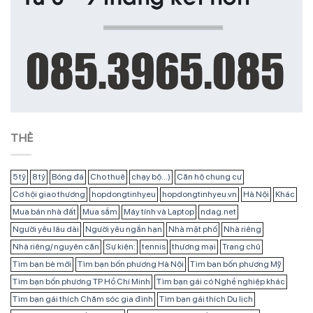
THẺ
5 tỷ
8 tỷ
Bóng đá
Cho thuê
chạy bộ...)
Căn hộ chung cư
Cơ hội giao thương
hopdongtinhyeu
hopdongtinhyeu.vn
Hà Nội
Khác
Mua bán nhà đất
Mua sắm
Máy tính và Laptop
ndag.net
Người yêu lâu dài
Người yêu ngắn hạn
Nhà mặt phố
Nhà riêng
Nhà riêng/ nguyên căn
Sự kiện:
tennis
thương mại
Trang chủ
Tìm bạn bè mới
Tìm bạn bốn phương Hà Nội
Tìm bạn bốn phương Mỹ
Tìm bạn bốn phương TP Hồ Chí Minh
Tìm bạn gái có Nghề nghiệp khác
Tìm bạn gái thích Chăm sóc gia đình
Tìm bạn gái thích Du lịch