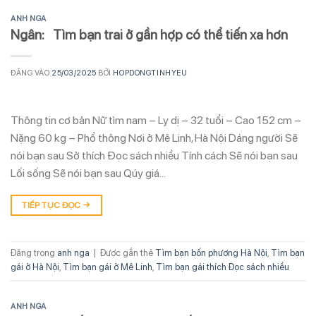
ANH NGA
Ngân: Tìm bạn trai ở gần hợp có thể tiến xa hơn
ĐĂNG VÀO
25/03/2025
BỞI
HOPDONGTINHYEU
Thông tin cơ bản Nữ tìm nam – Ly dị – 32 tuổi – Cao 152 cm –
Nặng 60 kg – Phổ thông Nơi ở Mê Linh, Hà Nội Dáng người Sẽ
nói bạn sau Sở thích Đọc sách nhiều Tính cách Sẽ nói bạn sau
Lối sống Sẽ nói bạn sau Qúy giá…
TIẾP TỤC ĐỌC
→
Đăng trong
anh nga
|
Được gắn thẻ
Tìm bạn bốn phương Hà Nội
,
Tìm bạn
gái ở Hà Nội
,
Tìm bạn gái ở Mê Linh
,
Tìm bạn gái thích Đọc sách nhiều
ANH NGA